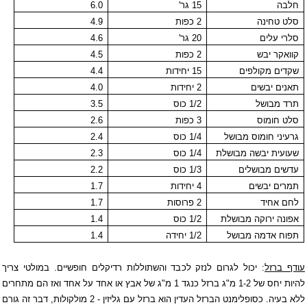
חלבה
15 גר'
6.0
סלט טחינה
2 כפות
4.9
סלרי עלים
20 גר'
4.6
קוואקר יבש
2 כפות
4.5
שקדים מקולפים
15 יחידות
4.4
תאנים יבשים
2 יחידות
4.0
תרד מבושל
1/2 כוס
3.5
סלט חומוס
3 כפות
2.6
גרעיני חומוס מבושל
1/4 כוס
2.4
שעועית יבשה מבושלת
1/4 כוס
2.3
עדשים מבושלים
1/3 כוס
2.2
תמרים יבשים
4 יחידות
1.7
לחם אחיד
2 פרוסות
1.7
אפונה ירוקה מבושלת
1/2 כוס
1.4
תפוח אדמה מבושל
1/2 יחידה
1.4
עודף ברזל
: יכול לגרום לנזק לכבד והשתוללות רדיקלים חופשיים. במולטי צריך
להיות יחס של 1-2 מ"ג ברזל כנגד 1 מ"ג של אבץ או אחד על אחד ואז הם מתחרים
ללא בעיה. כסופלימנט הברזל העדין הוא ברזל עם גליזין - 2 מולקולות, דבר זה גורם