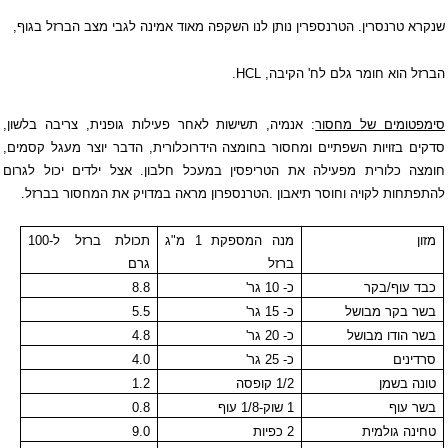
שנקרא טרנסרין. הטרנספרין נותן לנו השקפה מאוד אמינה לגבי מצב הברזל בגוף,
הברזל הוא חומר גלם לח' הקיבה,
HCL
.
סימפטומים של מחסור
: אנמיה, תשישות לאחר פעילות גופנית, צריבה בלשון,
סדקים בזויות השפתיים ומחסור בחומצה הידרוכלורית, הדבר יוצר מעגל קסמים,
חומצה כלורית מפעילה את הטריפסין במעכל חלבון. אצל ילדים יכול לגרום
להתפתחות לקויה וחוסר תיאבון
.
הטרנספרון מראה במדויק את המחסור בברזל
.
מזון
מנה המספקת 1 מ"ג
תכולת ברזל ל-100
ברזל
גרם
כבד עוף/בקר
כ- 10 גר'
8.8
בשר בקר מבושל
כ- 15 גר'
5.5
בשר הודו מבושל
כ- 20 גר'
4.8
סרדינים
כ- 25 גר'
4.0
טונה בשמן
1/2 קופסה
1.2
בשר עוף
1 שוק-1/8 עוף
0.8
טחינה גולמית
2 כפיות
9.0