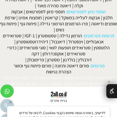
וקלה
|
דיאטה מהירה מאוד
|
תוספי מזון לספורטאים:
תוספי מזון לספורטאים
|
אבקות
חלבון
|
אבקות לעלייה במשקל
|
קריאטין
|
חומצות אמינו
|
שרפת
שומנים ודיאטה
|
פרו-הורמונים הורמוני גדילה
|
פיתוח גוף
|
פיתוח גוף
נשים
|
תרופות והורמונים:
הורמון גדילה
|
טסטוסטרון
|
IGF-1
|
סטרואידים
אנאבוליים
|
וינסטרול
|
דיאנבול
|
דיהידרוטסטוסטרון
|
הלוטסטין
|
סטרואידים תופעות לוואי
|
סוגי סטרואידים
|
כדורי
סטרואידים
|
אוקסנדרולון
|
דקה
דורבולין
|
בולדנון
|
מסטרון
|
פרימובולן
|
פורומים:
פורום דיאטה ותזונה
|
פורום פיתוח גוף וכושר
הצהרת נגישות
המידע אינו המלצה או התוויה לטיפול רפואי. בכל מקרה של בעיה
✕
רפואית יש להיוועץ ברופא המטפל. © כל הזכויות שמורות.
בניית אתרים
לידיעתך, באתרנו נעשה שימוש בקבצי Cookies, לרבות של צדדים