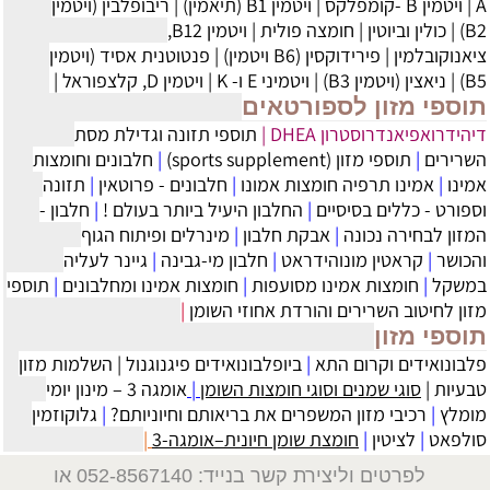
A
|
ויטמין B -קומפלקס
|
ויטמין B1 (תיאמין)
|
ריבופלבין (ויטמין
B2)
|
כולין וביוטין
|
חומצה פולית
|
ויטמין B12,
ציאנוקובלמין
|
פירידוקסין (B6 ויטמין)
|
פנטוטנית אסיד (ויטמין
B5)
|
ניאצין (ויטמין B3)
|
ויטמיני E ו- K
|
ויטמין D, קלצפוראל
|
תוספי מזון לספורטאים
דיהידרואפיאנדרוסטרון DHEA
|
תוספי תזונה וגדילת מסת
השרירים
|
תוספי מזון (sports supplement)
|
חלבונים וחומצות
אמינו
|
אמינו תרפיה חומצות אמונו
|
חלבונים - פרוטאין
|
תזונה
וספורט - כללים בסיסיים
|
החלבון היעיל ביותר בעולם !
|
חלבון -
המזון לבחירה נכונה
|
אבקת חלבון
|
מינרלים ופיתוח הגוף
והכושר
|
קראטין מונוהידראט
|
חלבון מי-גבינה
|
גיינר לעליה
במשקל
|
חומצות אמינו מסועפות
|
חומצות אמינו ומחלבונים
|
תוספי
מזון לחיטוב השרירים והורדת אחוזי השומן
|
תוספי מזון
פלבונואידים וקרום התא
|
ביופלבונואידים פיגנוגנול
|
השלמות מזון
טבעיות
|
סוגי שמנים וסוגי חומצות השומן
|
אומגה 3 – מינון יומי
מומלץ
|
רכיבי מזון המשפרים את בריאותם וחיוניותם?
|
גלוקוזמין
סולפאט
|
לציטין
|
חומצת שומן חיונית–אומגה-3
|
לפרטים וליצירת קשר בנייד: 052-8567140
או