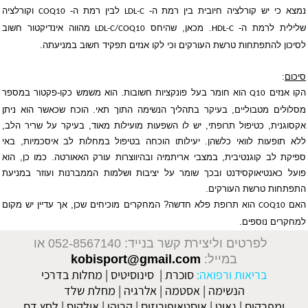
נמצא כי יש קורלציה חיובית בין רמת ה-
לבין רמת ה-
וקורלציה
COQ10
LDL-C
שלילית לרמת ה-
. מכאן, שהיחס
מהווה אינדיקטור חשוב
LDL-C/COQ10
HDL-C
לסיכון להתפתחות טרשת העורקים וכי לקו אנזים תפקיד חשוב במניעתה.
סיכום
:
הקו אנזים
הוא חומר בעל פונקציות חשובות. הוא משמש כקו-פקטור במספר
Q10
מסלולים מטבוליים, בעיקר בתהליך הנשימה התוך תאי. הוכח שכאשר הוא ניתן
אקסוגנית, כטיפול תרופתי, יש לו השפעות מועילות מאוד, בעיקר על שריר הלב,
ללא תופעות לוואי כלשהן. יעילותו הוכחה בטיפול במחלות לב איסכמיות, באי
ספיקת לב קוגנטיבית, במצבי אריתמיה ובהיווצרות עורק האאורטה. כמו כן, הוא
פועל כאנטיאוקסידנט ובכך שומר על יציבות ושלמות הממברנות ועוזר במניעת
התפתחות טרשת העורקים.
האם
הוא תרופת פלא חדשה? המחקרים מוכיחים שכן, אך עדיין יש מקום
COQ10
למחקרים נוספים.
לפרטים וליצירת קשר בנייד: 052-8567140
או
במייל:
kobisport@gmail.com
בריאות ורפואה:
סוכרת
|
סינוסיטיס
|
מחלות בדרכי
הנשימה
|
אסטמה
|
אלרגיה
|
מחלת שלד
ומפרקים
|
גאוט
|
אוסטאופורוזיס
|
קרוהן
|
אולקוס
|
לחץ דם