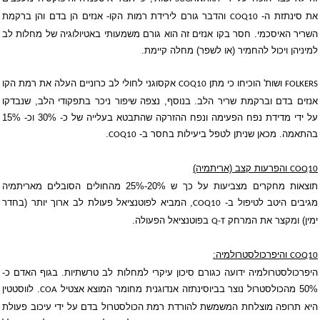
את סינתזת ה-
והדבר גורם לירידת רמות הקו- אנזים הן בדם והן ברקמת
COQ10
השריר האיסכמי. חסר בקו אנזים זה הוא גורם משמעותי באטיולוגיה של מחלות לב
למיניהן ויכול להחמיר (או לשפר) מחלה קיימת.
ושות' הוכיחו כי מתן
אקסוגני ל
חולי לב כרוניים
העלה את רמת הקו
COQ10
FOLKERS
אנזים בדם וברקמת שריר הלב. בנוסף, נצפה שיפור ניכר בתפקודי הלב, שנבדקו
על ידי מדידת נפח הפעימה ונפח ההזרקה שהתבטא בעלייה של כ- 30% וכ- 15%
בהתאמה. מכאן שניתן לטפל ביעילות בחסר ב-
.
COQ10
והפרעות קצב (אריתמיה)
COQ10
תוצאות מחקרים מצביעות על כך ש 20%-25% מהחולים הסובלים מ
אריתמיה
מגיבים היטב לטיפול ב-
, המביא לפוטנציאל פעולת לב ארוך יותר (בחדר
COQ10
ימין) ומקצר את המרחק
בפוטנציאל הפעולה.
Q-T
והיפרכולסטרולמיה:
COQ10
היפרכולסטרולמיה ידועה כגורם סיכון עיקרי למחלות לב טרשתיות. בגוף האדם כ-
50% מהכולסטרול נוצר בביוסינתזה אנדוגנית מחומר המוצא אצטיל
.
לווסטטין
COA
היא תרופה מוצלחת המשמשת להורדת רמת הכולסטרול בדם על ידי עיכוב פעולת