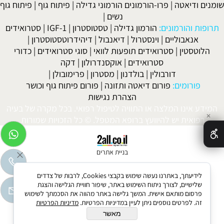
שומנים ודיאטה
|
פרו-הורמונים הורמוני גדילה
|
פיתוח גוף
|
פיתוח גוף
נשים
|
תרופות והורמונים:
הורמון גדילה
|
טסטוסטרון
|
IGF-1
|
סטרואידים
אנאבוליים
|
וינסטרול
|
דיאנבול
|
דיהידרוטסטוסטרון
|
הלוטסטין
|
סטרואידים תופעות לוואי
|
סוגי סטרואידים
|
כדורי
סטרואידים
|
אוקסנדרולון
|
דקה
דורבולין
|
בולדנון
|
מסטרון
|
פרימובולן
|
פורומים:
פורום דיאטה ותזונה
|
פורום פיתוח גוף וכושר
הצהרת נגישות
המידע אינו המלצה או התוויה לטיפול רפואי. בכל מקרה של בעיה
✕
רפואית יש להיוועץ ברופא המטפל. © כל הזכויות שמורות.
בניית אתרים
לידיעתך, באתרנו נעשה שימוש בקבצי Cookies, לרבות של צדדים
שלישיים, לצורך ניתוח השימוש באתר, שיפור חוויית הגלישה והצגת
פרסום מותאם אישית. המשך גלישה באתר מהווה את הסכמתך לשימוש
זה. לפרטים נוספים ניתן לעיין במדיניות הפרטיות.
מדיניות הפרטיות
מאשר