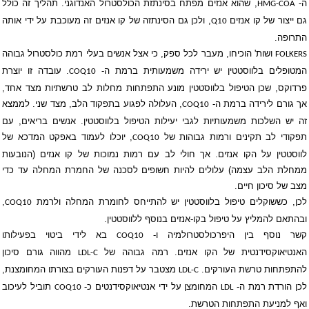
ה-
, שהוא אנזים מפתח בסינתזת הכולסטרול האנדוגני. תהליך זה כולל
HMG-COA
גם ייצור של קו אנזים
, ולכן גם הסינתזה של קו אנזים זה מעוכבת על ידי אותה
Q10
התרופה.
ושות' הוכיחו, מעבר לכל ספק, כי אצל אנשים בעלי רמת כולסטרול גבוהה
FOLKERS
המטופלים בלווסטטין יש ירידה משמעותית ברמת ה-
. עובדה זו יוצרת
COQ10
פרדוקס, שכן הטיפול בלווסטטין מונע התפתחות מחלות לב טרשתיות מצד אחד,
אך גורם לירידה ברמת ה-
, העלולה לפגוע בתפקוד הלב, מצד שני. לממצא
COQ10
זה יש השלכות משמעותיות לגבי יעילות הטיפול בלווסטטין. אנשים בריאים, עם
תפקודי לב תקינים ורמות גבוהות של
, יוכלו לעמוד באפקט המדכא של
COQ10
לווסטטין על הקו אנזים. אך חולי לב עם רמות נמוכות של קו אנזים (הנובעות
ממחלת הלב עצמה) עלולים להיות חשופים לסכנה של החמרת המחלה עד כדי
מצב של סיכון חיים.
לכן, כששוקלים טיפול בלווסטטין יש להתייחס לחומרת המחלה ולרמת
,
COQ10
ובהתאם להמליץ על טיפול בקו-אנזים בנוסף ללווסטטין.
קשר נוסף בין היפרכולסטרולמיה ו-
בא לידי ביטוי בפעילותו
COQ10
האנטיאוקסידנטית של הקו אנזים. רמה גבוהה של
מהווה גורם סיכון
LDL-C
להתפתחות טרשת העורקים.
מצטבר על דפנות העורקים בצורתו המחומצנת,
LDL-C
לכן הורדת רמת ה-
המחומצן על ידי אנטיאוקסידנטים כ-
תוביל לעיכוב
COQ10
LDL
ואף למניעת התפתחות הטרשת.