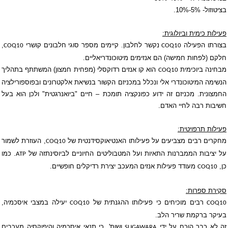
בציטוזול- 5%-10%.
פעילות כימית וביולוגית:
בצורתו הפעילה
נקשר לחלבון. קיימים מספר סוגי
חלבונים
קושרי
,
COQ10
COQ10
חלקם (לפחות חמישה) הם אנזימים מיטוכונדריאליים.
מבחינה ביוכימית
הוא קו אנזים רדוקסלי (מפחית חמצון) המשתתף בתהליך
COQ10
הנשימה המיטוכונדרי אלי ונכלל במכניזם הקשור בנשיאת אלקטרונים ובפוספורילציה
החמצונית. מכניזם זה ידוע כפונקציה תומכת – חיים "ביואנרגטית" ולכן הוא בעל
חשיבות רבה לחיי האדם.
פעילות תרפויטית:
מחקרים רבים מצביעים על פעילותו האנטיאוקסידנטית של
, העוזרת לשמור
COQ10
על יציבות הממברנות התאיות ועל המטבוליטים החיוניים לביוסינתזה של
. כמו
ATP
כן,
מעודד פעילות אנזים המעכב יצירת רדיקלים חופשיים.
COQ10
סקירת ספרות:
רבים מוכיחים כי פעילותו ההגנתית של
יעילה במצבי איסכמיה,
COQ10
COQ10
בעיקר ברקמת שריר הלב.
זה לא כבר הוכח על ידי
ושות', כי תנאי איסכמיה והיפוקסיה מעכבים
SUGAWARA