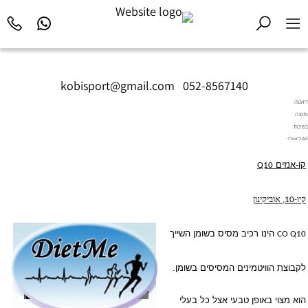
kobisport@gmail.com
|
052-8567140
דיאטה
ותזונה
בשיטת
Diet2All:
המדע
קו-אנזים
שמאחורי
Q10
הגוף
המושלם.
קיו-10, אוביקינון
הינו רכיב מסיס בשומן השייך
CO Q10
לקבוצת הוויטמינים המסיסים בשומן.
הוא מצוי באופן טבעי אצל כל בעלי