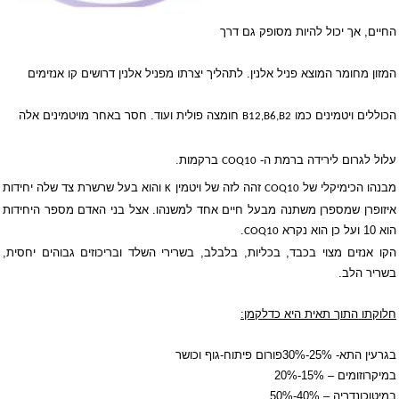
החיים, אך יכול להיות מסופק גם דרך
המזון מחומר המוצא פניל אלנין. לתהליך יצרתו מפניל אלנין דרושים קו אנזימים
הכוללים ויטמינים כמו
חומצה פולית ועוד. חסר באחר מויטמינים אלה
B12,B6,B2
עלול לגרום לירידה ברמת ה-
ברקמות.
COQ10
מבנהו הכימיקלי של
זהה לזה של ויטמין
והוא בעל שרשרת צד שלה יחידות
K
COQ10
איזופרן שמספרן משתנה מבעל חיים אחד למשנהו. אצל בני האדם מספר היחידות
הוא 10 ועל כן הוא נקרא
.
COQ10
הקו אנזים מצוי בכבד, בכליות, בלבלב, בשרירי השלד ובריכוזים גבוהים יחסית,
בשריר הלב.
חלוקתו התוך תאית היא כדלקמן:
בגרעין התא- 25%-30%
פורום פיתוח-גוף וכושר
במיקרוזומים – 15%-20%
במיטוכונדריה – 40%-50%