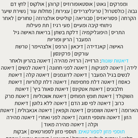
ומפרקים
|
גאוט
|
אוסטאופורוזיס
|
קרוהן
|
אולקוס
|
לחץ דם
גבוה
|
כולסטרול
|
טריגליצרידים
|
עצירות
|
מחלות עור
|
נשירת שיער
הקרחה
|
פסוריאזיס
|
סבוריאה
|
קוליטיס אולצרוזה
|
טחורים
|
לאחר
ניתוחי קיבה ומעיים
| מעי רגיז |
תת פעילות
התריס
|
היפוגליקמיה
|
דלקת בשתן
|
בריאות האישה גיל
המעבר
|
הריון ופוריות
האישה
|
קאנדידה
|
דיכאון
|
הרפס
|
אלצהיימר
|
טרשת
עורקים
|
פרקינסון
|
דיאטות שונות
:
הרזייה
|
הרזיה מהירה
|
דיאטה בהריון ולאחר
לידה
|
דיאטה למניקות
|
דיאטה לפני חתונה
|
דיאטה לנשים
|
דיאטה
לנשים בגיל המעבר
|
דיאטה לדוגמנים
|
דיאטה קלה
|
דיאטת
כאסח
|
דיאטה דלת פחמימות
|
דיאטה דלת קלוריות
|
דיאטת
חלבונים
|
דיאטת אטקינס
|
דיאטת סאות' ביץ'
|
דיאטת
השוקולד
|
דיאטת חומץ תפוחים
|
דיאטת אשכוליות
|
דיאטת מרק
כרוב
|
דיאטה לפי סוג הדם
|
דיאטה ללא גלוטן
|
דיאטת
הארומה
|
דיאטה ושומנים
|
דיאטה וקפאין
|
דיאטה אנאבולית
|
דיאטת
הזון
|
דיאטה ותוספי תזונה
|
דיאטה לפני ואחרי
|
דיאטה מהירה
וקלה
|
דיאטה מהירה מאוד
|
תוספי מזון לספורטאים:
תוספי מזון לספורטאים
|
אבקות