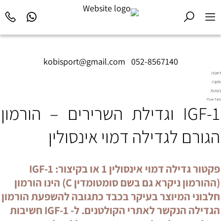
kobisport@gmail.com
|
052-8567140
דיאטה
ותזונה
בשיטת
Diet2All:
IGF-1 וגדילת השרירים – הורמון
המדע
שמאחורי
הגוף
הגורם לגדילה דמוי אינסולין
המושלם.
פקטור גדילה דמוי אינסולין 1 או בקיצור: IGF-1
(ההורמון ניקרא גם בשם סומטומדין C‏) הינו הורמון
חלבוני המיוצר בעיקר בכבד כתגובה להשפעת הורמון
הגדילה הנקשר לאתרי הקולטנים. ל- IGF-1 חשיבות