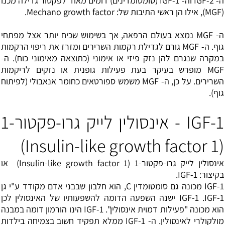
ה- IGF-2 וה- IGF-1 (
סומטומדינים
) דומים מאוד לפקטור גדילה מכנו
(MGF), אילו הן ראשי התיבות של: Mechano growth factor.
ה- MGF נמצא בעולם הרפאה, אך בשימוש שכיח יותר אצל מ
פתחי
גוף
. ה- MGF גורם לגדילת רקמות השרירים ומזרז את ריפוי הרקמות
במקרה שנגרם להן נזק פיזי או אימוני (כתוצאה מאימוני כוח). ה-
MGF מופרש בעיקר בעת פעילות גופנית או נזקים לריקמות
השרירים. על כן, ה- MGF משמש ספורטאים כחומר אנאבולי (לפיתוח
גוף).
IGF-1 - אינסולין לייק גרו-פקטור-1
(Insulin-like growth factor 1)
אינסולין לייק גרו-פקטור-1 (Insulin-like growth factor 1) או
בקיצור: IGF-1.
IGF-1 מכונה גם סומטומדין C, הוא חלבון שבבני אדם מקודד ע"י גן
IGF-1 .IGF-1 ישנה השפעה הדומה להשפעותיו של האינסולין לכן
הוא מכונה "פעילות דמוית אינסולין". IGF-1 הינו הורמון דומה במבנה
מולקולרי לאינסולין. ה- IGF-1 ממלא תפקיד חשוב בצמיחה בילדות