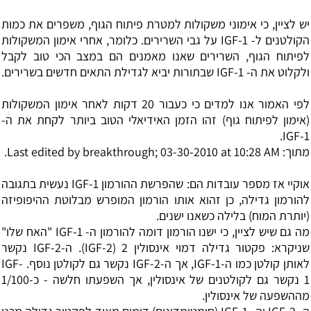
יש לציין, כי אימוני משקולות למטרת פיתוח הגוף, משפרים את כמות
הקולטנים ל- IGF-1 על גבי השרירים. כלומר, אחרי אימון המשקולות
לפיתוח הגוף, השרירים שאנו מאמנים הם במצב הכי טוב לקבל
ולקלוט את ה- IGF-1 שבתורות יביא לגדילת התאים חדשים בשרירים.
לפי האמור אנו למדים כי כעבור 20 דקות לאחר אימון המשקולות
(אימון לפיתוח גוף) זהו הזמן האידיאלי הטוב ביותר לקחת את ה-
IGF-1.
מתוך: Last edited by breakthrough; 03-30-2010 at 10:28 AM.
אוקיי אז מספר עובדות הם: שהפרשת ההורמון IGF-1 נעשית בתגובה
ל
הורמון גדילה
, כן זהוא אותו הורמון המופרש מבלוטת ההיפופיזה
(יותרת המוח) בלילה כשאנו ישנים.
מה גם שיש לציין, כי ישנו הורמון דומה להורמון ה- IGF-1 "האח שלו"
שניקרא: פקטור גדילה דמוי אינסולין 2 (IGF-2). ה-IGF-2 נקשר
לאותן קולטן כמו ה-IGF-1, אך ה-IGF-2 נקשר גם לקולטן נוסף. IGF-
1 נקשר גם לקולטנים של אינסולין, אך השפעתו חלשה - כ-1/100
מההשפעה של אינסולין.