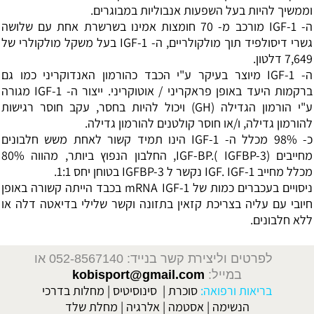
וממשיך להיות בעל השפעות אנבוליות במבוגרים.
ה- IGF-1 מורכב מ- 70 חומצות אמינו בשרשרת אחת עם שלושה
גשרי דיסולפיד תוך מולקולריים, ה- IGF-1 בעל משקל מולקולרי של
7,649 דלטון.
ה- IGF-1 מיוצר בעיקר ע"י הכבד כהורמון האנדוקריני כמו גם
ברקמות היעד באופן פראקריני / אוטוקריני. ייצור ה- IGF-1 מגורה
ע"י הורמון הגדילה (GH) ויכול להיות בחסר, עקב חוסר רגישות
להורמון גדילה, ו/או חוסר קולטנים להורמון גדילה.
כ- 98% מכלל ה- IGF-1 הינו תמיד קשור לאחת משש חלבונים
מחייבים (IGF-BP.( IGFBP-3, החלבון הנפוץ ביותר, מהווה 80%
מכלל מחייב IGF. IGF-1 נקשר ל IGFBP-3 בטוחן יחס 1:1.
ניסויים בעכברים כמות של mRNA IGF-1 בכבד הייתה קשורה באופן
חיובי עם עליה בצריכת קזאין בתזונה וקשר שלילי בדיאטה דלה או
ללא חלבונים.
לפרטים וליצירת קשר בנייד: 052-8567140
או
במייל:
kobisport@gmail.com
בריאות ורפואה:
סוכרת
|
סינוסיטיס
|
מחלות בדרכי
הנשימה
|
אסטמה
|
אלרגיה
|
מחלת שלד