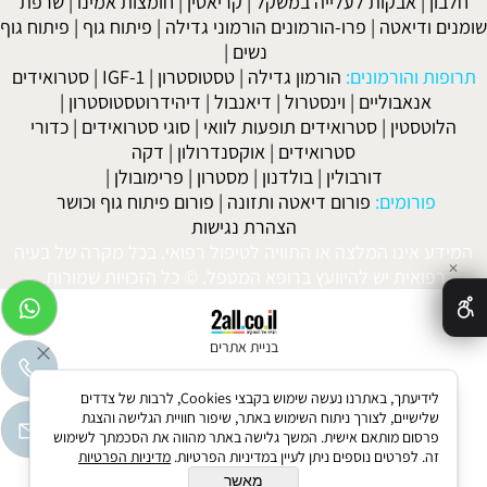
חלבון
|
אבקות לעלייה במשקל
|
קריאטין
|
חומצות אמינו
|
שרפת
שומנים ודיאטה
|
פרו-הורמונים הורמוני גדילה
|
פיתוח גוף
|
פיתוח גוף
נשים
|
תרופות והורמונים:
הורמון גדילה
|
טסטוסטרון
|
IGF-1
|
סטרואידים
אנאבוליים
|
וינסטרול
|
דיאנבול
|
דיהידרוטסטוסטרון
|
הלוטסטין
|
סטרואידים תופעות לוואי
|
סוגי סטרואידים
|
כדורי
סטרואידים
|
אוקסנדרולון
|
דקה
דורבולין
|
בולדנון
|
מסטרון
|
פרימובולן
|
פורומים:
פורום דיאטה ותזונה
|
פורום פיתוח גוף וכושר
הצהרת נגישות
המידע אינו המלצה או התוויה לטיפול רפואי. בכל מקרה של בעיה
✕
רפואית יש להיוועץ ברופא המטפל. © כל הזכויות שמורות.
בניית אתרים
לידיעתך, באתרנו נעשה שימוש בקבצי Cookies, לרבות של צדדים
שלישיים, לצורך ניתוח השימוש באתר, שיפור חוויית הגלישה והצגת
פרסום מותאם אישית. המשך גלישה באתר מהווה את הסכמתך לשימוש
זה. לפרטים נוספים ניתן לעיין במדיניות הפרטיות.
מדיניות הפרטיות
מאשר