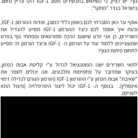
גוף. יש לציין, כי השימוש בתכשירים מסוג IGF-1 הינו עדיין נחשב
בישראל בגדר "מחקר".
אוקיי עד כאן הסברתי לכם באופן כללי כמובן, אודות ההורמון IGF-1,
וכעת איך אספר לכם כיצד ההורמון IGF-1 מסייע להגדיל את
השרירים, כן אני יודע שישנם הרבה ספורטאים ומפתחי גוף בפרט
שמעוניינים ללמוד עוד על הורמון ה- IGF-1 וכיצד הורמון זה מסייע
לתחום פיתוח הגוף!
לתאי השרירים ישנו הפוטנציאל לגדול ע"י קליטת אבות המזון,
בעיקר שמדובר על פחמימות וחלבונים. אנו יכולים לשפר את
"שאיבת" אבות המזון ע"י ההורמון IGF-1 (הורמון הגורם לגדילה דמוי
אינסולין). בנוסף ה- IGF-1 יכול ליצור
היפרפלזיה
(פיצול התא
לשניים).