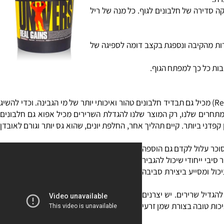
.
סדירה של חלבונים לגוף. כל מנה של ריל
רשרת קצרה (MCT) , ה-MCT בשילוב פחמימות מתפנה במהירות מהקיבה ונספגת בקצב דומה לספיגה של
ת כל כך למפתח הגוף.
החלבונים שאנו משתמשים בהם למוצרים שלנו הם מאיכות מעולה. כן, אנו משתמשים גם בתרכיז החלבונים של מי גבינה. אבל "ריל גיינס" (Real Gains) מכיל גם תבדיד חלבונים טהור ואיכותי יותר של מי הגבינה. וכדי להשיג
חדיש ביותר, קזאין הנספג באיטיות (micellar casein). שלא כמו המוצרים של המתחרים שלנו, רק המוצר שלנו להגדלת השרירים מכיל אפוא גם חלבונים
ני ביותר. קיים תהליך אחר, החלפת יונים, שהוא גס יותר וגורם לאובדן
ר עלול לקדם גם הוספה
י ייחודי שיכול להגביר