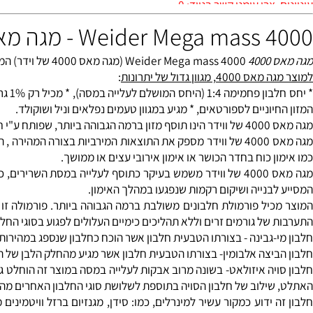
 כפות מדידה, פעם אחת ביום בין או אחרי הארוחות.
יד: 0528-567-140
4 של וידר
4
4000 Weider Mega mass (מגה מאס 4000 של וידר) המותג הותיק והחזק ביותר בעולם עכשיו גם בישראל .
וון גדול של יתרונות
:
* יחס חלבון 
וניים לספורטאים, * מגיע במגוון טעמים נפלאים וניל ושוקולד.
תחום תוספי המזון.
מגה מאס 4000 של ווידר מספק את התוצאות המירביות בצורה המהירה ,
 כוח בחדר הכושר או אימון אירובי עצים או ממושך.
מגה מאס 4000 של ווידר משמש בעיקר כתוסף לעלייה במסת השרירים, כ
בנייה ושיקום רקמות שנפגעו במהלך האימון.
ל גורמים זרים וללא תהליכים כימיים העלולים לפגוע בסוגי החלבון השו
-גבינה - בצורתו הטבעית חלבון אשר הוכח כחלבון שנספג במהירות הגבוה
יצה אלבומין- בצורתו הטבעית חלבון אשר מגיע מהחלק הלבן של הביצה.