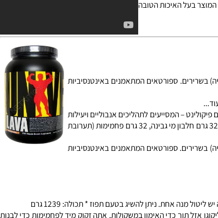
יע בספיגת מינרלים, משפר את העיכול ומסייע ביצירת סביבה
יל שרירים. יש יצרנים
 טובה בצורת שמן זרעי
וצר בעל האיכות הטובה
ות כגליקוגן (מאגר אנרגיה) בשרירים. ספורטאים המתאמנים באינטנסיביות
.
יקולינט
– המסייעים לתהליכים אנבוליים ויעילות
- המסייע להגברת האנרגיה והכוח. בכל מנת הגשה של LAVA תקבלו, גם כ- 5.5 גרם קריאטין טהור, 32 גרם חלבון מי גבינה, 32 גרם פחמימות (תערובת
מות כגליקוגן (מאגר אנרגיה) בשרירים. ספורטאים המתאמנים באינטנסיביות