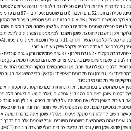
יד: 0528-567-140
- Real Gains
ה במיוחד עבור מפתחי הגוף שרוצי
חברות אחרות ריל גיינס מכילה גם חלבוני מי גבינה איזולט לספיגה מהי
ם איכותים ו- 87 גרם פחמימות שמתוכן רק 6 גרם סוכר!
עושרת ב
אינולין
שהוא סיב תזונתי טבעי שמסייע בעיכול של המזון ובספי
לכן נחשבת לחומצת שומן חשובה למתאמנים המעוניינים להעלות במסת ה
נת הגשה יותר מ- 11 גרם של חומצות אמינו מסועפות (
BCAA
) 
בב את האבקה בכפית ולקבל שייק טעים ואיכותי.
ימות ורק 6 גרם סוכרים • תוספת אינולין לעיכול מהיר ובריא.
(מי גבינה) וגם חלבונים "איטיים" (קזאין) כדי להשיג את הטוב משני הע
ל חלבוני מי הגבינה.
משתמשים בפחמימות זולות ונחותות, כמו פרוקטוז. פרוקטוז הוא פחמימ
 שומן. זאת הסיבה מדוע אתלטים (ואלה העושים דיאטה דלת פחמימות) מפח