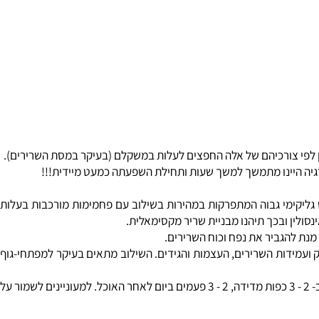
פי צורכיהם של אלה החפצים לעלות במשקלם (בעיקר במסת השרירים).
ה היינו מתמשך למשך שעות ותחילת השפעתה כמעט מיידית!!!
קימי
גבוה המתפרקות במהירות בשילוב עם פחמימות מורכבות בעלות
לין ובכך תיהנו מבניית שריר מקסימאלית.
 להגביר את נפח וכוח השרירים.
ועמידות השרירים, העצמות והגידים. השילוב מתאים בעיקר למפתחי-גוף
: לאלה המעוניינים לעלות במשקל גופם (מסת השריר) בצורה מהירה מאוד, המינון המומלץ הינו כ- 2 - 3 כפות מדידה, 2 - 3 פעמים ביום לאחר האוכל. למעוניינים לשמור על