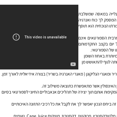
רטאים
יעים להקטנת ספיגת ה
כולסטרול
מהמזון בגופנו. לחלבון הסויה תכונות
בקה היחידה לעלייה במאסה שמשלבת
ה כ- 101 מ"ג קריאטין מונוהידראט טהור המספק לך כוח ואנרגיה
ו הנוכחית הוא תוסף
בית הספורטאים אינם
עו בסופו של יום בקצב התקדמותם
ל הספורטאי.
לא עלייה מיותרת באחוז השומן
 לגוף להתאושש מן
 פחמימות מורכבות המזינות את השריר ומאגרי הגליקוגן ( מאגרי האנרגיה בשריר) בצורה אידיאלית לאורך זמן.
האינסולין אשר מתאפשרת כתוצאה משילוב זה.
פות אותם תוך יצירה של תהליכים אנאבוליים החיוני לספורטאי בסיום