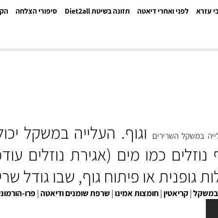
א
לפני ואחרי דיאטה
תזונה בשיטת Diet2all
סיפורי הצלחה
הקלינ
וגוף
.
העלייה במשקל
יכול
משקל השרירים
זלים
כמו מים (אגירת נוזלים עודפ
ית או פיתוח גוף, שבו גודל שריר ג
ל
|
קריאטין
|
חומצות אמינו
|
שרפת שומנים ודיאטה
|
פרו-הורמונים-