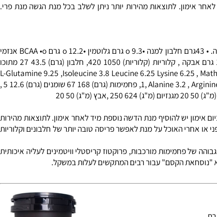
 גבוהה, הן חשובות מאד בזמן של אימון, בו קיימת דרישה מוגברת לאנרגיה. הפחמימות המורכבות
 לאחר פעילות גופנית. בנוסף לכך, חלבונים ביחד עם פחמימות מעודדים הפרשת
ר אימון. לתוצאות מהירות יותר ניתן לשלב בכל מנת הגשה מנת פרי.
: •o בין 1050 – 1200 קלוריות למנה. • 43גרם חלבון למנה •o 9.3 גרם גלוטמין •o 12.2 גרם BCAA •o אנזמי
עיכול ערכים תזונתיים Super Effect Gainer : 1. ערך תזונתי למנת הגשה , 250 גרם אבקה 100 גרם אבקה , קלוריות (קלוריות) 1050 420, חלבון (גרם) 43.5 27 מתוכו
L-Glutamine 9.25 ,Isoleucine 3.8 Leucine 6.25 Lysine 6.25 , Mathio
Ala, פחמימות (גרם) 168 67
שומנים
(גרם) 12.6 5 ,
אבץ
(מ"ג) 50 20
 אימון יש להוסיף מנת הדשה נוספת מיד לאחר אימון. לתוצאות מהירות
וצר שעתיים לפני או אחרי האוכל על מנת לאפשר פריסה טובה יותר של חלבונים וקלוריות
הה של פחמימות מורכבות, פרוקטוז קריסטלי וויטמינים לעליה איכותית
 "נוסחאת הקסם" עבור רבים המתקשים לעלות במשקל.