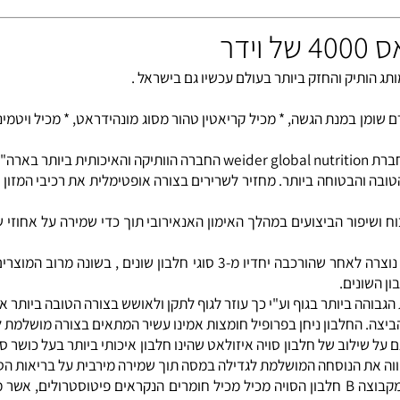
פחמימה 1:4 (היחס המושלם לעלייה במסה), * מכיל רק 1% גרם שומן במנת הגשה, * מכיל קריאטין טהור מסוג מונהי
 הטובה והבטוחה ביותר. מחזיר לשרירים בצורה אופטימלית את רכיבי המזון
וח ושיפור הביצועים במהלך האימון האנאירובי תוך כדי שמירה על אחוזי שו
המוצר מכיל פורמולת חלבונים משולבת ברמה הגבוהה ביותר. פורמולה זו נוצרה לאח
נים.
ה ביותר בגוף וע"י כך עוזר לגוף לתקן ולאושש בצורה הטובה ביותר את 
 החלבון ניחן בפרופיל חומצות אמינו עשיר המתאים בצורה מושלמת לגו