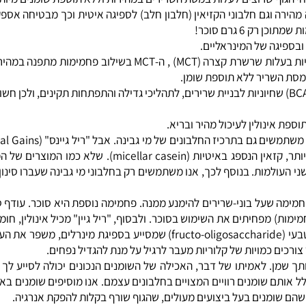
ם
לעלות במסת השרירים במהירות וללא תוספת שומנים מיותרת
רה וגם חלבוני הקזיאין (חלבון חלב) לספיגה איטית וכך מבטיחה אספקה 
גה של המינראליים.
ריל גיינס מכילה שומנים איכותים בצורה של שמן פשתה ושל חומצות שומניות בעלות ש
שריר ללא תוספת שומן.
שחיוניות לבניית שרירים, לתהליכי גדילה והתפתחות תקינים, ולכן חשובו
פרופיל חלבוני מוצלח עוד יותר, אנו משתמשים במקור החלבוני ה
ולמות. בנוסף לכך, אנו משתמשים רק בחלבוני מי גבינה שעברו סינון קפד
ה שעל בוני-שרירים להימנע ממנה. פחמימה נוספת היא סוכר. עודף סוכ
יתים את השימוש בסוכר. ולבסוף, "ריל גיין" מכיל אינולין, חומר סיב