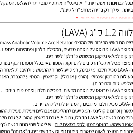
מעיים לטובת ספיגה מקסימלית של חומרי התזונה. זה חיוני כאשר צורכים
ב לך להוסיף משקל איכותי, אכילת שומן אינה בהכרח עושה אותך שמן.
שהם משתמשים בשומנים חשובים. אבל שומנים אלה הם בדרך כלל אותם ש
ני, ובצורת טריגליצרידים בעלי שרשרת בינונית (MCT), שהם שומנים בעל ביצועים מעולים, שהגוף שורף בקלות להפקת אנרגיה.
נות האפשריות, "ריל גיינס" הוא תוסף טוב יותר להעלאת המשקל מאש
 לך רק ברירה אחת: "ריל גיינס".
יד: 0528-567-140
בות של המוצר: Lean-mass Anabolic Volume Acceletator.
המוצר A
מלאי גליקוגן המשמש כ"דלק" לשרירים.
ל את כל הרכיבים להם זקוק הספורטאי בכלל ומפתח הגוף בפרט. המוצר מכי
ורמון אינסולין (
הורמון אנבולי
), ו
קריאטין
ת ומרוכבות).
המוצר A