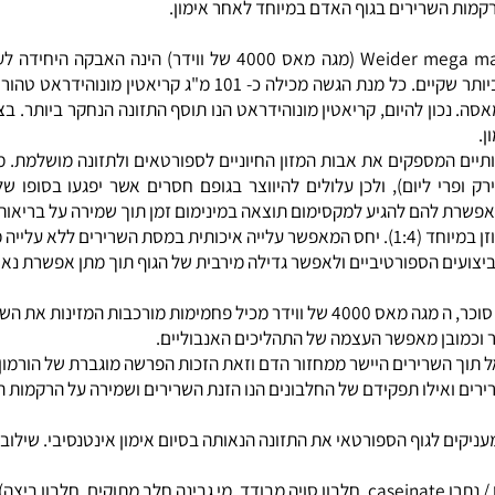
ת הנוסחה המושלמת לגדילה במסה תוך שמירה מירבית על בריאות הספו
הנקראים
פיטוסטרולים
, אשר מסי
ת השרירים בגוף האדם במיוחד לאחר אימון.
: Weider mega mass 4000 (מגה מאס 4000 של ווידר) הינה הא
קריאטין מסוג מונוהידראט שהוכח מדעית כי הנו הקריאטין היעיל והטהור ביותר שקיים. כל מנת הגשה מכיל
ן להיום, קריאטין מונוהידראט הנו תוסף התזונה הנחקר ביותר. בצורת
ים המספקים את אבות המזון החיוניים לספורטאים ולתזונה מושלמת. מר
 הויטמינים והמינרלים הנדרשת לגופם( 6-9 מנות ירק ופרי ליום), ולכן עלולים להיווצר בגופם חסרים אשר יפג
ת להם להגיע למקסימום תוצאה במינימום זמן תוך שמירה על בריאותו ש
: יחס החלבונים והפחמימות במוצר זה מאוזן במיוחד (1:4). יחס המאפשר עלייה איכותית במסת השרירים ל
 הספורטיביים ולאפשר גדילה מירבית של הגוף תוך מתן אפשרת נאותה
: בניגוד למוצרים אחרים המבוססים בעיקר על סוכר, ה מגה מאס 4000 של ווידר מכיל
ובן מאפשר העצמה של התהליכים האנבוליים.
וך השרירים היישר ממחזור הדם וזאת הזכות הפרשה מוגברת של הורמון 
אילו תפקידם של החלבונים הנו הזנת השרירים ושמירה על הרקמות המקי