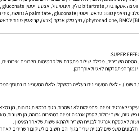
 אשר מעניקים לגוף הספורטאי את התזונה הנאותה בסיום אימון אינטנסיבי. שיל
ה),
מל
ת, bitartrate
כולין
,
אינוסיטול
פירידוקס
), מיץ סלק אבקה (צבע),
קריאטין מונוהידראט
,
שר
שרירית. מכילה שילוב מתקדם של פחמימות חלבונים איכותיים, פחמי
 המתפרקות לאט ולאורך זמן.
. •-לאלו המעוניינים בעלייה במשקל. •לאלו המעוניינים בתוסף המכיל כ
לאנרגיה זמינה. פחמימות לא נשמרות בגוף בכמויות גבוהות, הן נמצאו