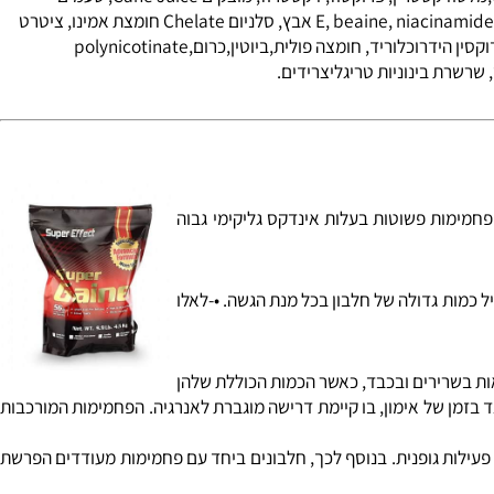
וב זה ביחס הנכון יאפשר לך את לקבל את כל רכיבי התזונה האיכותיים
טודקסטרין
, פרוקטוז, דקסטרוז, מוצקים Cane Juice, טעמים
, אצטט ויטמין E, beaine, niacinamide, gluconate אבץ, סלניום Chelate חומצת אמינו, ציטרט
ין
הידרוכלוריד,
חומצה פולית
,
ביוטין
,
כרום
polynicotinate,
שרת בינוניות טריגליצרידים
.
מות פשוטות בעלות אינדקס גליקימי גבוה
מות גדולה של חלבון בכל מנת הגשה. •-לאלו
ת בשרירים ובכבד, כאשר הכמות הכוללת שלהן