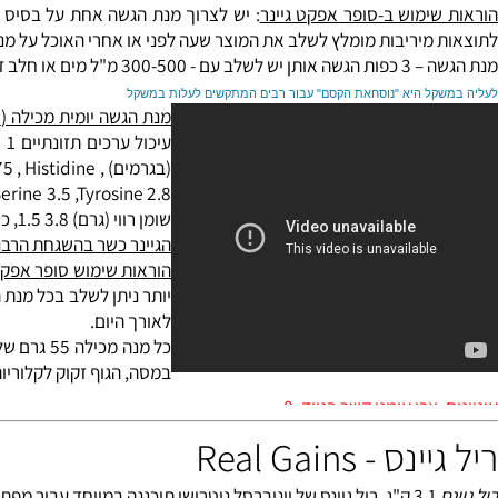
באדם מבוגר לא עולה על 500
אבקת סופר אפקט Gainer ‏מכילה חלבון שמספק לגוף כל חומ
 והורמון הגדילה שמעורבים בגדילת מסת השריר.
ימוש ב-סופר אפקט גיינר
: יש לצרוך מנת הגשה אחת על בסיס קבוע בב
מיריבות מומלץ לשלב את המוצר שעה לפני או אחרי האוכל על מנת לא
"ל מים או חלב דל שומן.
ל היא "נוסחאת הקסם" עבור רבים המתקשים לעלות במשקל
מנת הגשה יומית מכילה (250 גרם) של סופר אפקט גיינר מכילה
(בגרמים) , istidine
1, ine 3 , Serine 3.5 ,Tyrosine 2.8
שומן רווי (גרם) 3.8 1.5, כולסטרול (מ"ג) 36 15 ,
הגיינר כשר בהשגחת הרבנות רא
הוראות שימוש סופר אפקט גיינר
לאורך היום.
כל מנה מכילה 55 גרם של חלבון מי-גבינה איכותי,
במסה, הגוף זקוק לקלוריות רב