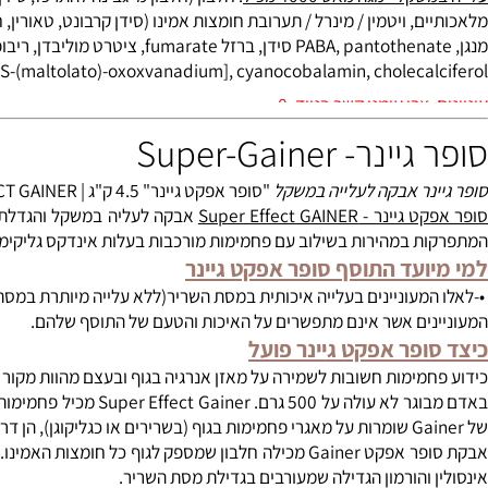
ל- mega mass 4000 השילוב הנכון והמנצח של חלבונים ופחמימות
 - מגה מאס 4000 מכיל
: חלבון (חלבון מי גבינה להתרכז, סידן / נתרן caseinate, חלבון סויה מבודד, מי גבינה חלב מתוקים, חלבון ביצ
 ויטמין / מינרל / תערובת חומצות אמינו (סידן קרבונט, טאורין, חומצה אסקורבי
phytonadione, BMOV [BIS-(maltolato)-oxoxvanadium], cyanocobalamin, chole
יד: 0528-567-140
- Super-Gainer
נר אבקה לעלייה במשקל
"סופר אפקט גיינר" 4.5 ק"ג | SUPER EFFECT GAINER.
 Super Effect GAINER
אבקה לעליה במשקל והגדלת המסה ה
 במהירות בשילוב עם פחמימות מורכבות בעלות אינדקס גליקימי נמוך
ועד התוסף סופר אפקט גיינר
מעוניינים בעלייה איכותית במסת השריר(ללא עלייה מיותרת במסת השומן)
ים אשר אינם מתפשרים על האיכות והטעם של התוסף שלהם.
פר אפקט גיינר פועל
מימות חשובות לשמירה על מאזן אנרגיה בגוף ובעצם מהוות מקור עיקרי 