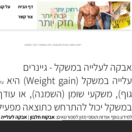
דף הבית
על קובי עזר
צור קשר
דיאטה ותזונה בשיטת Diet2All: המדע שמאחורי הגוף המושלם.
 לעלייה במשקל - גיינרים
קל (Weight gain) היא
עלייה
ב
משקעי שומן (השמנה)
, או
עודף נו
 יכול להתרחש כתוצאה מפעילות גופנ
סף אודות תוספי מזון לספורטאים:
אבקות חלבון
|
אבקה לעלייה במשק