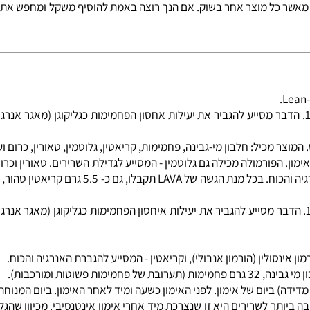
את העיכול באופן כללי ואת הספיגה של קלוריות בפרט. אינולין הוא סוכר טבעי (fructo-oligosaccharide) שמסי
 כמויות של קלוריות מעבר לרגיל על מנת להגדיל נפחים.
 לאמיתו של דבר, האכילה של השומנים הנכונים יכולה לסייע לך להגד
ומנים רוויים המצויים בחלבונים עצמם. אנו מוסיפים שומנים באיכות
ר כל מוצר אחר בשוק. אם הנך רוצה באמת להוסיף משקל ומחפש את המ
LAV מבוסס על נוסחה מדעית, המכילה חלבון ופחמימות ביחס 1:1. הדבר מסייע להגביר את יעילות אחסון הפחמימ
ל: חלבון מי-גבינה, פחמימות, קריאטין, גלוטמין, טאורין, כרום ועוד..
טאורין
ו
כרום פ
LAV מבוסס על נוסחה מדעית, המכילה חלבון ופחמימות ביחס 1:1. הדבר מסייע להגביר את יעילות איחסון הפחמי