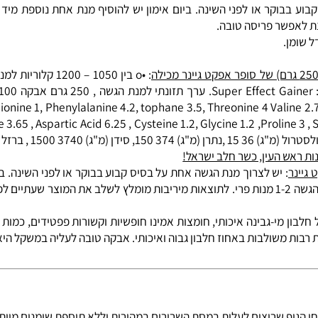
 ‏גרם. Super Effect Gainer ‏מכיל פחמימות פשוטות, אשר יכולות לספק אנרגיה זמינה במהירות
צות האמינו. חלבונים משמשים לבניית שריר בגוף והם חשובים לשיקום השרירים
וקר או לפני השינה. ביום אימון יש להוסיף מנת אחת נוספת מיד לאח
פשר פריסה טובה.
nine 1, Phenylalanine 4.2, tophane 3.5, Threonine 4 Valine 2.75 , H
nine 3.2 , Arginine 3.65 , Aspartic Acid 6.25 , Cysteine 1.2, Glycine 1.2 ,Prol
נתרן
(מ"ג) 374 150, סידן (מ"ג) 3740 1500 , ברזל (מ"ג) 50 20 מגנזיום (מ"ג) 624 250 ,
ש העין, כשר חלב ישראל!
: יש לצרוך מנת הגשה אחת על בסיס קבוע בבוקר או לפני השינה. ביום
יותר ניתן לשלב בכל מנת הגשה 1-2 מנות פרי. לתוצאות מיריבות מומלץ לשלב את המ
חומצות אמינו חופשיות
וקשורות פפטידים, כמות גבו
ות משולבות באחוז חלבון גבוה ואיכותי. אבקה טובה לעליה במשקל היא