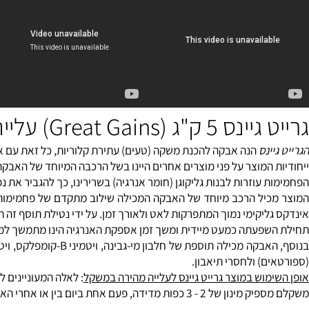
Great) עלייה מהירה במשקל - יוניברסל
ינס
הנה אבקה להכנת משקה (טעים) עתירת קלוריות, כל זאת עם אחוז ש
 המוצר על פני מוצרים אחרים היינו בשל הרכבה המיוחד של האבקה המ
 עוזרות לבנות
גליקוגן
(חומר אנרגיה) בשרירינו, כך להגביר את נפח וכ
יל הרכב מיוחד של האבקה המכילה שילוב מתקדם של פחמימות מורכבו
יקימי נמוך המתפרקות לאט ולאורך זמן. על ידי נטילת תוסף זה תוכלו ל
פעתה כמעט מיידית ומשך זמן אספקת האנרגיה הינו מתמשך למספר שעות!
קה מכילה תוספת של חלבון מי-גבינה, ויטמיני B-קומפלקס,
ויטמין C
ו
ם) ולחסרי תיאבון.
מוש במוצר גרייט גיינס לעלייה מהירה במשקל