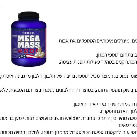
דראט, * מכיל ויטמינים ומינרלים איכותיים המספקים את אבות
 המתרוקנים במהלך פעילות גופנית עצימה,
מן נמוכים. המוצר מכיל תוספת נדיבה של חלבון, חלבון מי גבינה איכותי,
ר שהורכבה יחדיו מ-3 סוגי חלבון שונים , בשונה מרוב המוצרים בשוק תוספי התזונה, במוצר זה החלבונים נשמרו בצורתם הטבעית ללא
רקמות השריר מיד לאחר האימון.
ף האדם ותפקודו.
חלבון סויה איזולאט- בשונה מרוב אבקות לעלייה במסה במוצר זה הוחלט גם על שילוב של חלבון סויה איזולאט שהינו חלבון איכותי ביותר בעל כושר ספיגה מהיר בין היתר כי בחברת weider חושבים ועושים רבות למען בריאות