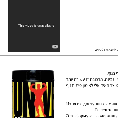
נע אפשרות להגיע למצב אנאבולי (בניית רקמת
מלץ במיוחד לאנשים העוסקים בפיתוח גוף ואימוני סיבולת. אנו מציעים
תוצאות של ממש.
וף.
בת בחלבון מי גבינה. תרכובת זו עשירה יותר
אשר הופכות את התוסף הזה למוצר האידיאלי לאימון פיתוח גוף