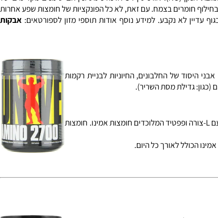
ת חנקן
(NO). אורניטין ו-S-אדנוזינ-מטיונין הם סימנים מקדימים של
מים של נוקליאוטידים. פנילאלנין הוא מבשר של phenylpropanoids השונה, שהם חשובים בחילוף חומרים בצמח. עם זאת, לא כל הפונקציות של חומצות שפע אחרות
ף עדיין לא נקבע. למידע נוסף אודות תוספי מזון לספורטאים:
אבקות
 של חברת יוניברסל נוטרישיין-AMINO 2700 UNIVERSAL NUTRITION חומצות אמינו הן אבני היסוד של החלבונים, החיוניות לבניית רקמות
כגון: גדילת מסת השריר).
אמינו 2700 הוא תוסף מזון לספורטאים בשיחשוש מושהה: כלומר שאתם מקבלים חומצות אמינו בריכוז גבוהה ומתמשך בשחרור חומצות אמינו ארוז עם L-צורה ופפטיד המלוכדים חומצות אמינו. חומצות