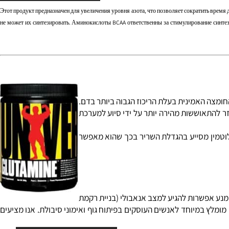
שר שיקום וגדילת רקמות השריר) וזאת ע"י ספיגת פחמימות מורכבות
Этот продукт предназначен для увеличения уровня азота, что позволяет сократить 
не может их синтезировать. Аминокислоты BCAA ответственны за стимулирование син
מין היא החומצה האמינית בעלת הריכוז הגבוה ביותר בדם.
להתאוששות מהירה יותר על ידי סיוע למערכת
לוטמין מסייע בהגדלת השריר בכך שהוא מאפשר