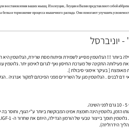
ינתזה של החלבונים והאטת תהליך של התפרקות רקמות השריר. בנוסף, חומצות הנ"ל עוזרות להשיג מצב אנאבולי (מצב בו מתאפ
время для восстановления ваших мышц. Изолеуцин, Леуцин и Валин представляют собо
теза белка и торможение процесса мышечного распада. Они помогают улучшить усвоя
טמין לספיגה מהירה ויעילה ביותר !!! הגלוטמין מסייע לשמירת ופיתוח מסת שרירת, הגלוט
לותה התקינה של מערכת החיסון ואף לגרום לאימון יתר. גלוטמין עוזר 
ת [ בעיקר אימוני סיבולת ].
ם לבנים . הגלוטמין מגן על השרירים מפני הפיכתם למקור אנרגיה . הג