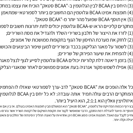
:
שובים לספורטאים שבדיאטה או מתאמנים באינטנסיביות. אם משתמשים בשני המרכיבים האלה ביחס מיוחד, הם יכולים
דיאטה דלת קלוריות
יכולים
BCAA
וגלוטמין לסייע לגוף לנצל מאגרי שו
כל אלה הופכים את "BCAA סטאק" לרב-ערך לספורטאי שאזלו
המחקרים הרבים עולה תמ
א 2:1:1, הוא היעיל ביותר.
צות האמינו בעולם. אז בין אם אתה רוכב אופניים או מפתח שרירים שמחפש לשמור על מסת גוף רזה בתקופת תחרויות, אסור לך להתעלם מ- BCAA
ד להגדלת רמת החנקן, הדבר שמאפשר לקצר את תקופת השיקום של רקמות השריר אשר נהרסו במהלך האימ