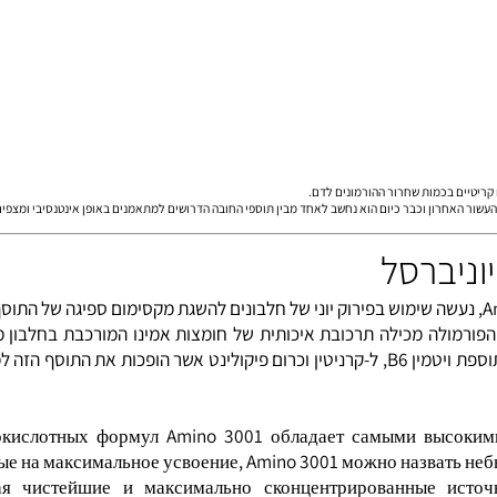
ן, גלוטמין הינה חומצת אמינו המבוקשת ביותר ע"י הגוף, וחוסר בה ימ
ין תומך בייצור טבעי של הורמון הגדילה, היוזם את שחרור ה-
IGF-1
. מו
ידרוליזה).
אחרון וכבר כיום הוא נחשב לאחד מבין תוספי החובה הדרושים למתאמנים באופן אינטנסיבי ומצפים ל
מקסימום ספיגה של התוסף בג
של חומצות אמינו גדולה וחזקה יותר (3001 מ"ג) . הפורמולה מכילה תרכובת איכותית של חומצות אמינו המורכ
וכוללת חומצות BCAA, גלוטומין, מטיאונין, אלינין וארגינין, כמו כן כוללת התוספת ויטמין B6, ל-קרניטין וכרום פיקולינט 