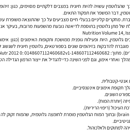
: הגלוטמין כגורם המסייע לשיפור הביצועים הספורטיביים (gogenic
ערכת חיסונית בחולים, התועלת הפוטנציאלית של גלוטמין לספורטאים
רירים, תפקוד מערכת החיסון האופטימלית ורגולציה של הגלוקוז, בהתב
כי לגלוטמין, יש תועלת פוטנציאלית כתוסף תזונה לספורטאים העוסקים באימון 
וטמין עשויה להיות חיונית במצבים דלקתיים מסוימים, כגון: זיהומים ו
, דבר המשפר את תפקוד התאים.
חקרים קליניים בבעלי חיים מצביעים על כך שהתוצאה משופרת עשויה לה
 מתן גלוטמין בתוספת לדיאטה נובעת מהשפעות מרובות, בעיקר אנאב
טמין, היות ופעילות גופנית ממושכת ותקופות האימונים (כגון: אימוני 
רת להדבקות בזיהומים שונים בספורטאים, גלוטמין חיונית לשגשוג לימ
JPEN J Pa
רי אימון, וגם לפני השינה כדי להגדיל את ייצור הורמון הגדילה הטבע