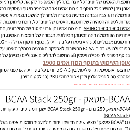
/ 325 כדור (AMINO-1900). אמינו-1900 חומצות אמינו בפרופיל עשיר ומגוון ולדרישותיהם
אמינו של יוניברסל יוצרו בתהליך המאפשר להן את קליטתן המושלמת 
ן להשיג מכל תוסף חומצות אמינו אחר.
של מפתחי גוף ועוסקים בכל ספור
זו עוצבה ונבחנה מדעית במטרה ולעזור לך להשיג תוצאות אופטימליות 
פיגה המהירה של חומצות האמינו של יוניברסל, הוכח כי חומצות האמינו
: חומצות אמינו הן אבני היסוד של החלבונים, החיוניות
 הפורמולה הינה זמינותן הביולוגית הגבוהה של חומצות האמינו. הן שומ
אנבוליים (כשהיא ניטלת על בטן ריקה), כגון: הורמון הגדילה - GH.
האימון על חשבון החלבון מהשריר, כלומר מונעות פירוק (קטבוליזם) שרירים.
6B החשוב לתהליכים אנבוליים (בנייה) של חומצות אמינו וניצולן בשרירים.
ימוש בתוסף המזן אמינו 1900
על בטן ריקה או לפני המזון ולאחר האימון, כשלוש פעמים ביום (כלומר בין 9 ל- 15 כדורים ליום). או בהתאם לתוכנית התזונה והאימונים.
יל פניל-אלנין ולכן אסור לחולי PKU (פנילקטונורויה).
0528-567-
BCAA Sta
250 גרם - BCAA Stack 250gr ישנן חמש סיבות עיקריות מדוע כל ספורטאי, בין אם הוא עוסק בפיתוח הגוף או בספורט הדורש סיבולת לב-ריאה, ישתמש בתוסף "