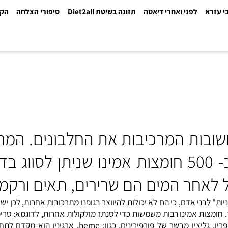
א
לפני ואחרי דיאטה
תזונה בשיטת Diet2all
סיפורי הצלחה
הקלינ
ובות המרכיבות את החלבונים. המרכ
פחמן, מימן, חמצן וחנקן. ידועות לנו כ- 500 חומצות
לאחר המים הם שרירים, תאים ורקמות
מינו "חיוניות" לבני אדם, כי הם לא יכולות להיווצר בגופנו מתרכובות אחרות, ל
מצות אמינו רבות משמשות כדי לסנתז מולקולות אחרות, לדוגמא: טריפט