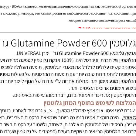
וחייב לקבל עם האוכל. חומצות אמינו מסוג BCAA הינן אחראיות על האצת תהליך הס
תר.
й аббревиатуру - BCAA и являются незаменимыми аминокислотами, так как человеческ
емость сложных углеводов, тем самым достигая анаболического состояния (т.е. сос
котором становится возможным р
0528-567-
Glu גר' - יוניברסל
טמין
Glutamine Powder 600 גר' | יצרן UNIVERSAL.
הגלוטמין של חברת יוניברסל הינו: 100% אבקת גלו
קשים עלולים לדלדל את מאגרי הגלוטמין , תופעה העלולה לשבש את פעי
 להתמודדות טובה יותר עם תופעותיה ההרסניות של פעילות גופנית מאומצ
 מונע אימון יתר ומחלות אחרות ע"י עידודו של הגוף לייצר יותר תאי ד
ונים ארוכים ועצימים יותר .
טין את ריכוז האמוניה בדם, דבר המונע עייפות באימונים.
 לשימוש בתוסף המזון גלוטמין