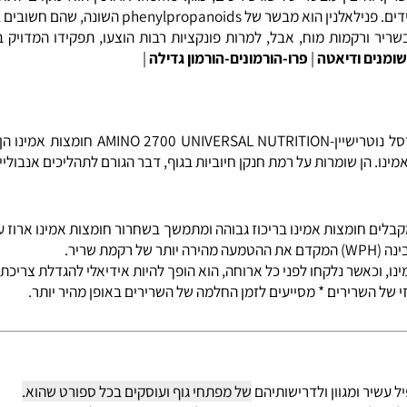
גליצין מבשר של פורפירינים, כגון: heme.
ארגינין
הוא מקדם ל
תחמוצ
פוליאמינים. אספרטאט, גליצין וגלוטמין הם סימנים מקדי
 ורקמות מוח, אבל, למרות פונקציות רבות הוצעו, תפקידו המדויק בגו
 ודיאטה
|
פרו-הורמונים-הורמון גדילה
|
טבליות חומצות אמינו בריכוז גבוה ביותר!!! אמינו 2700
 הן שומרות על רמת חנקן חיוביות בגוף, דבר הגורם לתהליכים אנבוליים (