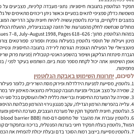
), כלומר השפע אנטי-קטבולית (מניעת פירוק שרירים). מתוך: Ann Surg. 1989 April; 209(4): 455–461.
וטמין עשויה לעזור לספורטאים
שתוספת גלוטמין אקסוגני, חיונית לשמירה על מסת השרירים ותפקוד מ
תוארה מספר מחקרים אודות השפעות של תוספי גלוטמין ושיפור במסת הש
10.1139/
לוטמין בתגובות חיסוניות: נתוני מעבדה קליניות, מצביעים על כך שהגל
לק ספציפי לתאים במעיים וכאשר ניתן ריכוזים מתאימים של גלוטמין
לקתיים, צריכת גלוטמין עשויה ליהיות חיונית עקב הדרישה המוגברת. מ
נחשפו לחלק מהמגרעות של תזונה קונבנציונלית, התועלת הכוללת של
Nutrition Volume 14, Issues 7–8, July–August 1998, Pag
ילות של תוספי גלוטמין בפעילות גופנית וספורט: ספורטאים צורכים גלו
י של הפעילות הגופנית הגורמת לירידה בתגובה החיסונית ונטייה מוגב
יקוגן ושיפור בהשפע האנטי-קטבולית (מניעת פרוק שרירים). מתוך: renter Enteral Nutr 2012 0: 0148607112460682v1-148607112460682
מוש: אתה יכול לקחת מספר מנות ביום. השתמש בעיקר לפני / במהלך ואח
,
יתרונות השימוש באבקת הגלוטמין