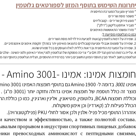
הינה חומצת אמינו הנפוצה ביותר שנמצאת ברקמות השרירים. באותו הזמ
פקידו של הגלוטמין הוא לבנות, לשחזר, ולשמור על רקמות השריר. גלוטמ
גלוטמין הכי איכותי שקיים בעולם (פפטידים של גלוטמין שעברו תהליך ה
ת השימוש בתוסף המזון לספורטאים גלוטמין
ן על המערכת החיסונית
 שרירים
 שרירים –
קטבוליזים
ון
גליקוגן
("דלק")
ר התאוששות מ
אימונים
מין מסייעת ל
:
הורמון הגדילה
GH ע"י צריכה מספקת של הגלוטמין לפני/אחרי האימון ולפני השינה - שלבים קריטיים בכמות שחרור ההורמונים לדם.
ב לאחד מבין תוספי המזון החשובים ביותר בפרמידת התוספים, תגלית הגלוטמין כתוסף הנה מהעשור ה
ינו: אמינו -Amino 3001 - יוניברסל
בדומה ל- Amino 1900 גם בתוסף חומצות האמינו Amino 3001, נעשה שימוש בפירוק יוני של חלבונים להשגת
מוצר זה כולל תוספת 