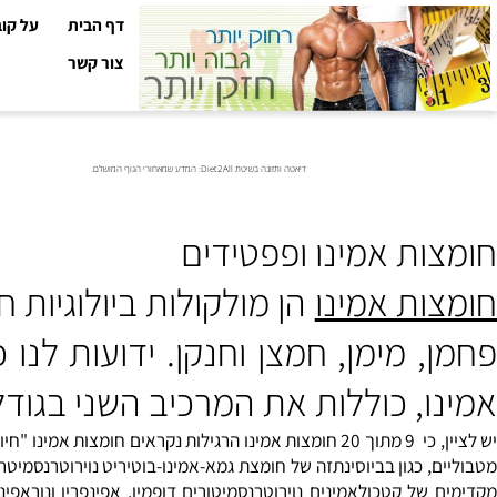
דף הבית
על קובי עזר
צור קשר
דיאטה ותזונה בשיטת Diet2All: המדע שמאחורי הגוף המושלם.
ות אמינו ופפטידים
ות אמינו
הן מולקולות ביולוגיות חש
ו, כוללות את המרכיב השני בגודל 
יש לציין, כי 9 מתוך 20 חומצות אמינו הרגילות נקראים חומצות א
, כגון בביוסינתזה של חומצת גמא-אמינו-בוטיריט נוירוטרנסמיטר. חו