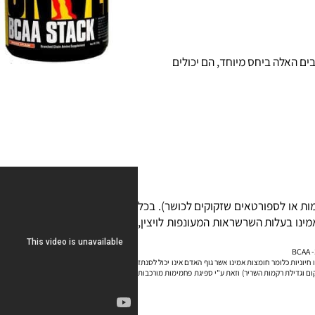
ימות או לספורטאים שזקוקים לכושר). בכל
 בין חומצות האמינו בעלות השרשראות המעונפות לויצין,
 והינן חומצות אמינו חיוניות כלומר חומצות אמינו אשר גוף האדם אינו יכול לסנתז