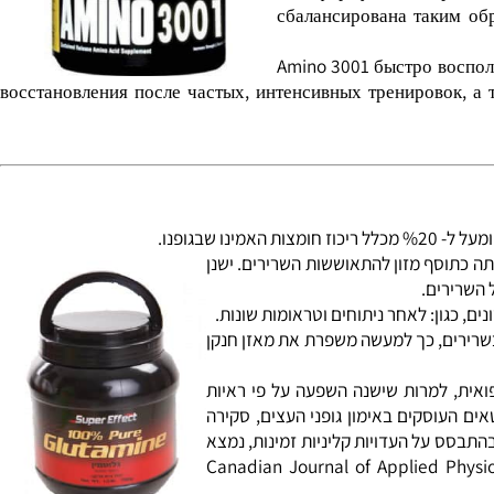
Из всех доступных ами
Рассчита
Эта формула, содержа
сбалансирована таким 
Amino 3001 быстро вос
восстановления после частых, интенсивных тренировок, 
 כתוסף מזון להתאוששות השרירים. ישנן
שרירים.
כגון: לאחר ניתוחים וטראומות שונות.
רירים, כך למעשה משפרת את מאזן חנקן