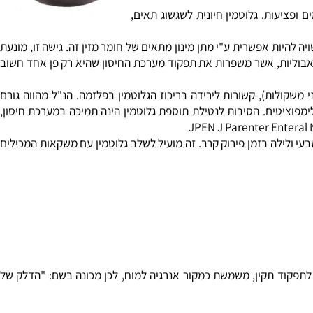
er), טרם הוכח בספרות המדעית-רפואית, למרות שישנה השפעה על פי ראיות
 העוסקים באימון גופני העצים, סקירה
סס על העדויות קליניות זמינות, נמצא
גופני כבד (אימון משקולות). מתוך: Canadian Journal of Applied Physiology, 1999, 24(1): 1-14,
פציעות. גלוטמין חיונית לשגשוג תאים,
יות אפשרית ע"י מתן מינון מתאים של חומר מזין זה. גישה זו, מונעת
וליות, אשר משפרות את תפקוד מערכת החיסון שהיא רק פן אחד חשוב
משקולות), קשורות לירידה בריכוז הגלוטמין בפלזמה. הנ"ל מהווה גורם
פוציטים. הסיבות לנטילת תוספת גלוטמין הינה תמיכה במערכת חיסון,
י ולילה בזמן פירוק קרב. זה מועיל לשלב גלוטמין עם משקאות המכילים