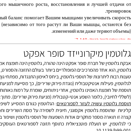
לות לב (קארדיו) וכן אימון משקולות.
 מכיל פניל-אלנין ולכן אסור לחולי PKU (פנילקטונורויה).
кими качеством и эффективностью, а также полнотой с
ть небывалым прорывом в индустрии спортивных пищевых д
сточники превосходных аминокислот с пептидными с
ального мышечного роста, восстановления и лучшей от
трен
азотный баланс помогает Вашим мышцами увеличивать с
чение (независимо от того растут ли Ваши мышцы, остаю
изменений или даже теряют о
0528-567-
ין מיקרונייזד סופר אפקט
 חברת סופר אפקט הינה טהורה, גלוטמין הינה חומצת אמינו השכיחה ביותר בגופנו, המהווה כ- %60 מחומצות האמינו בשרירי הש
 הוא אחד מהמרכיבים הפופולריים ביותר בעולם התזונה והספורט, חומצת
ות ליתרונות של תוספי גלוטמין, ביחס לאימון התנגדות, מפתחי גוף רב
 פעילות אנטיקטבולית (נוגדת פירוק שרירים), כך מסייעת למניעת התגוב
 חומצת האמינו גלוטמין, אחרי ניתוחים, שומרת על רמות נאותות של 