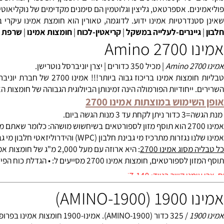
 של
קטכולאמינים
נוירוטרנסמיטורים
דופמין
,
אפינפרין
ו
נוראפינפרין
. 
נדרטיות אמינו ידוע. לדוגמה, טאורין הוא חומצת אמינו עיקרי בשריר
ינרים-לעלייה במשקל
|
קריאטין-לכוח
|
חומצות אמינו
|
שרפת שומנים
Amin
| מכיל 350 כדורים | יצרן יוניברסל נוטרישן.
ייחודיות הפורמולה הינה זמינותן הביולוגית הגבוהה של חומצות האמינו.
ימוש במוצתות אמינו 2700
ות הגשה ביום.
מי גבינת חלבון (WPC) והידרוליזאטי חלבון מי גבינה (WPH) המקדם את ההטמעה מהירה יותר של רקמת שריר.
סוג אמינו 2700
: היא ארוזה עם מעל 2,000 מ"ג של חומצות אמינו, וכאשר נלקחו לפני כל ארוחה, הוא הופך להיות אידיאלי להגדלת צריכת אמינו הכולל לאורך כל היום.
אמינו 2700 מסייעים ל: • הגדלת כוח הפיזי של השרירים * מסייעים לזמן החלמה של השרירים באופן מהיר יותר.
0528-567-
AMINO)