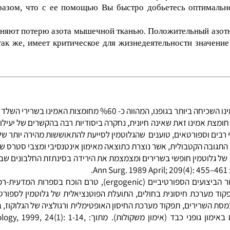
нокислотных формул Amino 3001 обладает самыми высо
нные на максимальное усвоение, Amino 3001 можно назва
щая чистейшие и максимально сконцентрированные и
образом, что с ее помощью Вы быстро добьетесь оптим
полняют потерю азота мышечной тканью. Положительный 
а так же, имеет критическое для жизнедеятельности зна
לד ומעל ל- %20 מכלל ריכוז חומצות האמינו שבגופנו.
 אמינו זאת שאינה חיונית, נחקרה ביסודיות רבה בהקשרים של יעילותה
ים וספורטאים, טוענים שהגלוטמין לסייעת להתאוששות מהירה יותר של ה
ה הקטבולית, אשר נוצרת כתוצאה מאימון אינטנסיבי ומצבי סטרס שונים, 
גלוטמין חופשי בשרירים ומצמצמת את הירידה בסינתזת החלבונים שבש