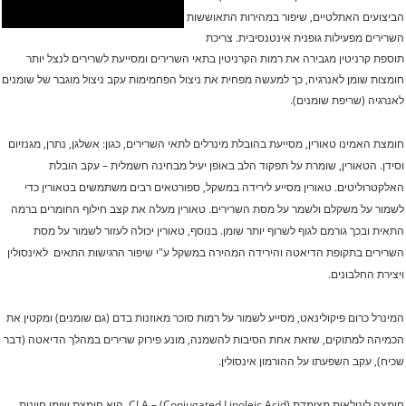
הביצועים האתלטיים, שיפור במהירות התאוששות
השרירים מפעילות גופנית אינטנסיבית.
צריכת
תוספת קרניטין מגבירה את רמות הקרניטין בתאי השרירים ומסייעת לשרירים לנצל יותר
חומצות שומן לאנרגיה, כך למעשה מפחית את ניצול הפחמימות עקב ניצול מוגבר של שומנים
לאנרגיה (שריפת שומנים).
חומצת האמינו טאורין, מסייעת בהובלת מינרלים לתאי השרירים, כגון: אשלגן, נתרן, מגנזיום
וסידן. הטאורין, שומרת על תפקוד הלב באופן יעיל מבחינה חשמלית – עקב הובלת
האלקטרוליטים. טאורין מסייע לירידה במשקל, ספורטאים רבים משתמשים בטאורין כדי
לשמור על משקלם ולשמר על מסת השרירים. טאורין מעלה את קצב חילוף החומרים ברמה
התאית ובכך גורמם לגוף לשרוף יותר שומן. בנוסף, טאורין יכולה לעזור לשמור על מסת
השרירים בתקופת הדיאטה והירידה המהירה במשקל ע"י שיפור הרגישות התאים לאינסולין
ויצירת החלבונים.
המינרל כרום פיקולינאט, מסייע לשמור על רמות סוכר מאוזנות בדם (גם שומנים) ומקטין את
הכמיהה למתוקים, שזאת אחת הסיבות להשמנה, מונע פירוק שרירים במהלך הדיאטה (דבר
שכיח), עקב השפעתו על ההורמון אינסולין.
חומצה לינולאית מצומדת (CLA – (Conjugated Linoleic Acid, היא חומצת שומן חיונית