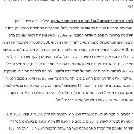
784
לסיכום המוצר Fat Burner מבית חברת סופר אפקט
, יעיל להרזיה וחיטוב הגוף
והשרירים, יחד עם הטבות בריאותיות נוספות (להלן המחקרים המספרות הרפואית). כמו כן,
השפעות בריאותיות נוספות אודות המוצר Fat Burner מאזן ומפחית רמות שומנים בדם,
לרבות איזון הכולסטרול, כלומר מסייע להוריד את רמות ה- LDL-כולסטרול ולהגביר את רמות
ה- HDL-כולסטרול ומפחית את רמות הטריגליצרידים, הגורמים הנ"ל מסייעים למנוע מחלות
לב וכלי דם (גם אצל אנשים בריאים) ובעיקר אצל אלה הנוטים לכך עקב אורח חיים בלתי
מאוזן או נטייה גנטית. מפחית ומאזן את רמות הגלוקוז (סוכר הדם) בדם, כך מסייע ה- Fat
Burner לשמור על רמות מאוזנות של סוכר בדם ולהקטין כמיהה לצריכת מתוקים וממתקים.
ושי לציין, את אחד הגורמים החשובים ביותר של המוצר Fat Burner והוא צימצום הנטייה
להשמין שוב מחדש ואחר הדיאטה ! ! ! והשפעות "פחות חשובות" כמו, ירידה בנטייה לפתח
סרטן, סוכרת מסוג 2 (עקב השמנה יתרה), מחלות לב וכלי דם ומחלות ניוון אחרות עקב
ההשפעה האנטי-אוקסידנטית של המוצר Fat Burner.
*
רכיבים
: חומצה לינולאית מצומדת 250 מ"ג, תמצית תה ירוק 210 מ"ג, קפאין 100 מ"ג,
ל-טאורין 20 מ"ג, ל-קרניטין 30 מ"ג, כרום פיקולינט 80 מק"ג, מגנזיום ציטראט 5 מ"ג
*
השורף שומנים של חברת סופר אפקט כשר בהשגחת הרבנות ראש העין. * תכולה: 100