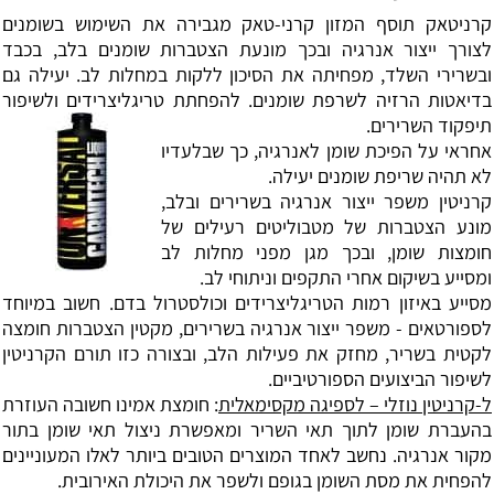
קרניטאק תוסף המזון קרני-טאק מגבירה את השימוש בשומנים
לצורך ייצור אנרגיה ובכך מונעת הצטברות שומנים בלב, בכבד
ובשרירי השלד, מפחיתה את הסיכון ללקות במחלות לב. יעילה גם
בדיאטות הרזיה לשרפת שומנים. להפחתת טריגליצרידים ולשיפור
תיפקוד השרירים.
אחראי על הפיכת שומן לאנרגיה, כך שבלעדיו
לא תהיה שריפת שומנים יעילה.
קרניטין משפר ייצור אנרגיה בשרירים ובלב,
מונע הצטברות של מטבוליטים רעילים של
חומצות שומן, ובכך מגן מפני מחלות לב
ומסייע בשיקום אחרי התקפים וניתוחי לב.
מסייע באיזון רמות הטריגליצרידים וכולסטרול בדם. חשוב במיוחד
לספורטאים - משפר ייצור אנרגיה בשרירים, מקטין הצטברות חומצה
לקטית בשריר, מחזק את פעילות הלב, ובצורה כזו תורם הקרניטין
לשיפור הביצועים הספורטיביים.
ל-קרניטין נוזלי – לספיגה מקסימאלית
: חומצת אמינו חשובה העוזרת
בהעברת שומן לתוך תאי השריר ומאפשרת ניצול תאי שומן בתור
מקור אנרגיה. נחשב לאחד המוצרים הטובים ביותר לאלו המעוניינים
להפחית את מסת השומן בגופם ולשפר את היכולת האירובית.