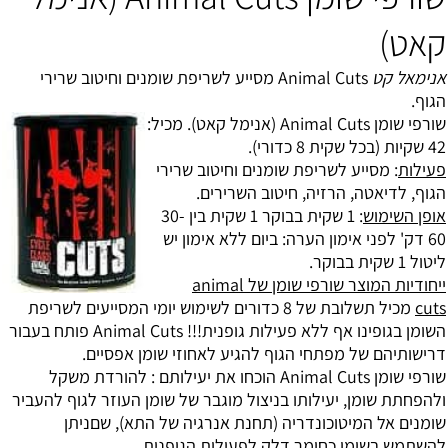
קאט)
אנימאל קט
Animal Cuts מסייע לשריפת שומנים וחיטוב שרירי
הגוף.
שורפי שומן Animal Cuts (אנימל קאט).
מכיל:
42 שקיות (בכל שקית 8 כדורי).
פעילות
: מסייע לשריפת שומנים וחיטוב שרירי
הגוף, לדיאטה, הרזיה, חיטוב השרירים.
אופן השימוש
: 1 שקית בבוקר 1 שקית בין 30-
60 דק' לפני אימון הערה: ביום ללא אימון יש
ליטול 1 שקית בבוקר.
ייחודיות המוצר שורפי שומן של animal
cuts
מכיל תשלובת של 8 כדורים לשימוש יומי המסייעים לשריפת
השומן בגופינו אף ללא פעילות גופנית!!! Animal Cuts פותח בעבור
דרישותיהם של מפתחי הגוף להגיע לאחוזי שומן אפסיים.
שורפי שומן Animal Cuts הוכחו את יעילותם : להורדת משקל
ולהפחתת שומן, יעילותו בניצול מוגבר של שומן העוזר לגוף להעביר
שומנים אל המיטוכונדריה (תחנת אנרגיה של התא), שםניתן
להשתמש בשומן כחומר דלק לפעילות הגופנית.