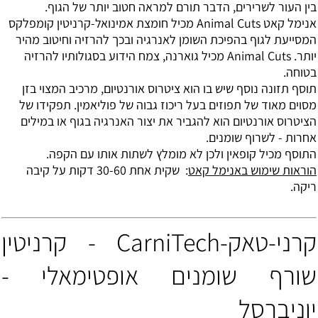
בין העור לשרירים, הדבר תורם למראה חטוב יותר של הגוף.
אנימל קאט Animal Cuts מכיל חומצת אמינואל-קרניטין קומפלקס
המסייעת לגוף בהפיכת השומן לאנרגיה ובכך להרזיה וחיטוב מהיר
יותר.
Animal Cuts מכיל גוארנה, צמח הידוע בסגולותיו להרזיה
בטוחה.
תוסף תזונה נוסף שיש בו הוא ציטרוס אורנטיום, מרכיב המצוי בזן
מסוים מאוד של תפוזים בעל ריכוז גבוה של פוליאמין. תפקידו של
הציטרוס אורנטיום הוא להגביר את יצור האנרגיה בגוף או במילים
אחרות - לשרוף שומנים.
התוסף מכיל קופאין ולכן לא מומלץ לשתות אותו עם הקפה.
הוראות שימוש באנימל קאט
: שקית אחת 30-60 דקות על קיבה
ריקה.
קרני-טאק-CarniTech - קרניטין
שורף שומנים אופטימאלי -
יוניברסל