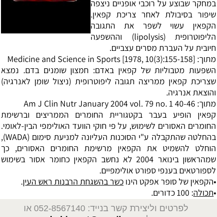
במחקר שבוצע על רוכבי אופניים ניצפה
שיפור בסיבולת לאחר צריכת קפאין.
הקפאין עשוי לשפר את התגובה
הליפוטרופית (lipolysis) וההשפעה
חיובית על העברת מסרים עצביים.
מתוך: Medicine and Science in Sports [1978, 10(3):155-158]
השפעות מטבוליות של קפאין באדם: חמצון שומנים בדם. נמצא
שצריכת קפאין ממריצה תגובה ליפוטרופית (ניצול שומן לאנרגיה)
והוצאת אנרגיה.
מתוך: Am J Clin Nutr January 2004 vol. 79 no. 1 40-46
קפאין הופיע בעבר בקטגוריית החומרים הממריצים וברשימת
החומרים האסורים לשימוש, על פי חוקי הוועד האולימפי הבין-לאומי.
בהחלטה שהתקבלה ע"י הסוכנות העליונה למניעת סימום (WADA),
הוחלט להשמיט את הקפאין מרשימת החומרים האסורים, כך
שמהראשון בינואר 2004 לא נחשב הקפאין כחומר אסור בשימוש
לספורטאים בענפי ספורט אולימפיים.
•הקפאין של סופר אפקט הינו
כשר בהשגחת הרבנות ראש העין
.
•
תכולה
: 100 כדורים.
לפרטים וליצירת קשר בנייד: 052-8567140
או