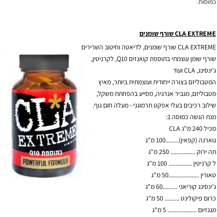
כמוסות.
CLA EXTREME שורף שומנים
CLA EXTREME שורף שומנים, לדיאטה וחיטוב השרירים
שורף שומן עוצמתי בתוספת קואנזים Q10, לקרניטין,
ג'ינסינג, CLA ועוד
המטבוליזם בצורה ייחודית ועוצמתית ביותר, מאיץ
מטבוליזם, מגביר אנרגיה, מסייע בהפחתת משקל,
שילוב רכיבים בעלי אפקט תרמוגני - מעלה חום גוף.
מנת הגשה כמוסה 1:
מכיל 240 מ"ג CLA
גוארנה (קפאין).........100 מ"ג
תה ירוק ................. 250 מ"ג
ל קרניטין ................ 100 מ"ג
טאורין .....................50 מ"ג
ג'ינסינג קוריאני ..........60 מ"ג
כרום פיקולינט .......... 50 מ"ג
מגנזיום .................... 5 מ"ג