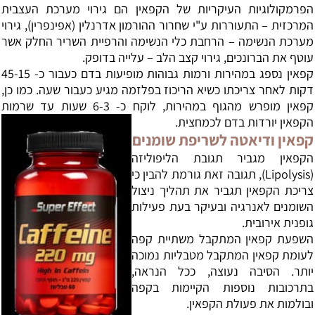
הפרמקולוגיות העיקריות של הקפאין הם גירוי מערכת העצבית
המרכזית – התעוררות ע"י שחרור ההורמון אדרנלין (אפינפרין), גירוי
מערכת הנשימה – הרחבת כלי הנשימה והרפיית השריר החלק אשר
עוטף את הברונכים, גירוי קצב הלב – עלייה בדופק.
קפאין נספג במהירות ורמות גבוהות מופיעות בדם כעבור כ- 45-15
דקות לאחר צריכתו כשיא הריכוז בפלזמה מגיע כעבור שעה. כמו כן,
קפאין מופרש מהגוף במהירות, לוקח כ- 6-3 שעות עד שרמות
הקפאין יורדות בדם לכמחצית.
קפאין ודיאטה לשריפת שומנים
הקפאין מגביר תגובת הליפוליזה
(Lipolysis), תגובה זאת גורמת להבין כי
צריכת הקפאין תגביר את תהליך ניצול
השומנים לאנרגיה ובעיקר בעת פעילות
גופנית אירובית.
השפעת קפאין המתקבל משתיית קפה
לעומת קפאין המתקבל מטבליות נמוכה
יותר. הסיבה נעוצה, ככל הנראה,
בתרכובות נוספות הקיימות בקפה
ובולמות את פעולת הקפאין.