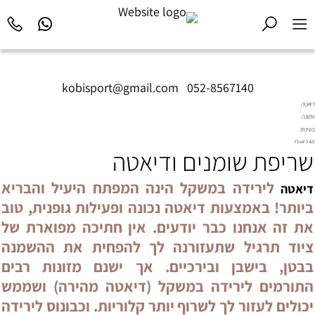
kobisport@gmail.com
|
052-8567140
דיאטה
ותזונה
בשיטת
Diet2All:
שריפת שומנים ודיאטה
המדע
שמאחורי
הגוף
לירידה במשקל הינה המפתח היעיל והבריא
דיאטה
המושלם.
ביותר! באמצעות דיאטה נכונה ופעילות גופנית, טוב
את זה אנחנו כבר יודעים. אין חתיכה מפוארת של
ציוד תרגיל שתעזורנה לך להפחית את ההשמנה
בבטן, בישבן ובירכיים. אך ישנם מזונות רבים
התורמים לירידה במשקל (דיאטה מהירה) ושממש
יכולים לעזור לך לשרוף יותר קלוריות. וכבונוס לירידה