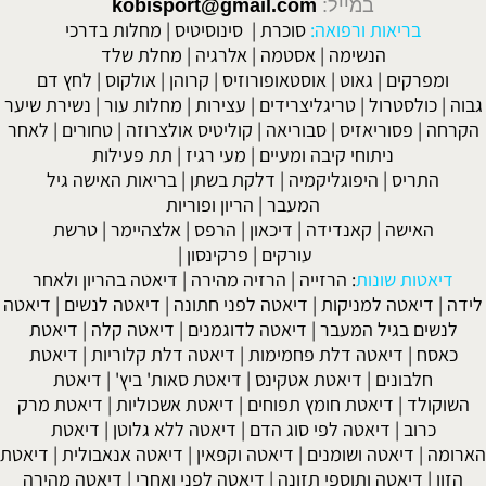
במייל:
kobisport@gmail.com
בריאות ורפואה:
סוכרת
|
סינוסיטיס
|
מחלות בדרכי
הנשימה
|
אסטמה
|
אלרגיה
|
מחלת שלד
ומפרקים
|
גאוט
|
אוסטאופורוזיס
|
קרוהן
|
אולקוס
|
לחץ דם
גבוה
|
כולסטרול
|
טריגליצרידים
|
עצירות
|
מחלות עור
|
נשירת שיער
הקרחה
|
פסוריאזיס
|
סבוריאה
|
קוליטיס אולצרוזה
|
טחורים
|
לאחר
ניתוחי קיבה ומעיים
| מעי רגיז |
תת פעילות
התריס
|
היפוגליקמיה
|
דלקת בשתן
|
בריאות האישה גיל
המעבר
|
הריון ופוריות
האישה
|
קאנדידה
|
דיכאון
|
הרפס
|
אלצהיימר
|
טרשת
עורקים
|
פרקינסון
|
דיאטות שונות
:
הרזייה
|
הרזיה מהירה
|
דיאטה בהריון ולאחר
לידה
|
דיאטה למניקות
|
דיאטה לפני חתונה
|
דיאטה לנשים
|
דיאטה
לנשים בגיל המעבר
|
דיאטה לדוגמנים
|
דיאטה קלה
|
דיאטת
כאסח
|
דיאטה דלת פחמימות
|
דיאטה דלת קלוריות
|
דיאטת
חלבונים
|
דיאטת אטקינס
|
דיאטת סאות' ביץ'
|
דיאטת
השוקולד
|
דיאטת חומץ תפוחים
|
דיאטת אשכוליות
|
דיאטת מרק
כרוב
|
דיאטה לפי סוג הדם
|
דיאטה ללא גלוטן
|
דיאטת
הארומה
|
דיאטה ושומנים
|
דיאטה וקפאין
|
דיאטה אנאבולית
|
דיאטת
הזון
|
דיאטה ותוספי תזונה
|
דיאטה לפני ואחרי
|
דיאטה מהירה