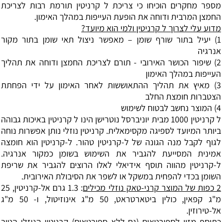
מספר מחקרים הוכיחו כי צריכת ל קרניטין תורמת רבות לצריכת
החמצן המרבית ודוחה את הופעת העייפות במהלך האימון.
מדוע עלי לצרוך ל קרניטין ולמי הוא מיועד?
1) יעיל בתור שורף שומן – מאפשר ניצול תאי שומן בתור מקור
אנרגיה
2) שיפור הכושר האירובי - תורם לצריכת החמצן ודוחה את תהליך
העייפות במהלך האימון
3) מאיץ את תהליך ההתאוששות לאחר האימון על ידי הפחתת
הצטברות חומצת החלב
4) המוצר נחשב לבטוח לשימוש
ל קרניטין 1000 מבית יוניברסל נוטרישן הינו ל קרניטין באיכות גבוהה
ביותר המיועד לספיגה מקסימאלית. קרניטין נוזלי נותן אפשרות נוחה
לגוף לקבל מנה הגונה של ל-קרניטין טהור. ל-קרניטין הוא חומצה
אמינית המסייעת להגביר את השימוש בשומן כמקור אנרגיה.
ל-קרניטין מהווה תוסף אידיאלי לאלו הרוצים להגביר את שריפת
השומן בכדי להפחית במשקל או לשפר את הסיבולת האירובית.
2 כפות של המוצר קרני-טאק נוזלי מכילים
: 1.3 גרם אל-קרניטין, 25
מ"ג קפאין, כולין ביטארטראט, 50 מ"ג אינוזיטול, ו- 50 מ"ג
אל-טירוזין.
כתוסף מזון לספורטאים (גם ללא ספורטאים) קרניטין הנוזלי הטוב