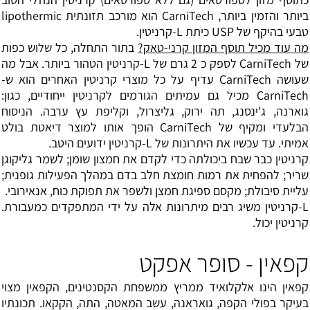
ביותר והזמין ביותר, CarniTech הוא מורכב תזונתית lipothermic
טבעי בהיקף של USP כיתת L-קרניטין.
מה עוד מכיל תוסף המזון קרני-טאק?
בתור התחלה, כל שלוש כפות
של CarniTech לספק כ 2 גרם של L-קרניטין הטהור ביותר. אבל מה
שעושה CarniTech עדיף על כל מוצרי קרניטין האחרים הוא ש-
CarniTech מכיל גם עמיתים הגורמים לקרניטין ייחודיים, כגון:
גוארנה, ג'ינסנג, תה ירוק, גליצרול, וקליפת עץ ערבה. הניסוח
הבלעדי ומקיף של CarniTech הופך אותו למוצר דיאטת בולט
אמיתי. עד עכשיו את היתרונות של L-קרניטין ידועים היטב.
קרניטין כבר שבח ביכולתה כדי לקדם את חמצון שומן; לשמר גליקוגן
שריר; להפחית את רמות חומצת חלב בדם במהלך הפעילות גופנית;
עליית סיבולת; מקסם ספיגת חמצן ולשפר את תפוקת כוח, אנאירובי.
L-קרניטין משיג רבים מיתרונות אלה על ידי המתפקדים כמעבורת.
קרניטין יכול.
קפאין - סופר אפקט
קפאין הינו אלקלואיד ממריץ ממשפחת הקסנטינים, הקפאין מצוי
בעיקר בפולי הקפה, גואראנה, עשב המאטה, התה, הקקאו. תכונתיו