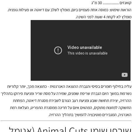
קואנזים .................. 30 מ"ג
הוראות שימוש: כמוסה אחת פעמיים ביום, מומלץ לשלב עם דיאטה או פעילות גופנית.
מומלץ לא לקחת 4 שעות לפני השינה.
עליה בחילוף חומרים בסיסי והגברת ההוצאה האנרגטית - כתוצאה מכך, יותר קלוריות
נשרפות במשך היום הגברת שריפת שומנים, שמירה על מסת שריר ומניעת פירוקו בתהליך
ההרזיה, יצירת תחושת שובע ומניעת רעב הגורם לשבירת מסגרת דיאטה, הפחתת
התשוקה למזונות מתוקים, המהווים איום על חריגה ממסגרת התפריט, העלאת רמת
האנרגיה, המגבירים מוטיבציה להמשיך בתהליך ההרזיה.
שורפי שומן Animal Cuts (אנימל