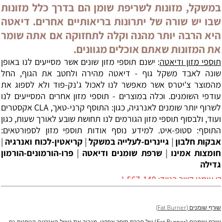
במשקל, מזונות לשריפת שומן הם בדרך כלל מזונות
שבו יש שורה של יתרונות בריאותיים אחרים. דיאטה
היא הרבה יותר מהנה וקלה לתחזוקה אם אתה שומר
את המזונות שאתם אוכלים מגוונים.
תוספי מזון ודיאטה
: ישנם תוספי מזון שונים אשר מסייעים לנו באופן
שונה לאבד משקל גוף - דיאטה מהירה ולחטב את הגוף, החל
מהמוצר צ'יטרס אשר מאפשר לנו לאכול ג'נק-פוד ולא לספוג את
עודפי השומנים. וכלה במוצרים - תוספי מזון אחרים המסייעים לנו
לשרוף יותר שומנים לאנרגיה, כגון: התוסף קרני-טאך, CLA אקסטרים
ועוד, ולבסוף תוספי מזון הגורמים לנו תחושת שובע לאורך שעות, כגון
התוסף: סטופ-איט. למידע נוסף אודות תוספי מזון לספורטאים:
אבקות חלבון
|
גיינרים-לעלייה במשקל
|
קריאטין-לכוח ואנרגיה
|
חומצות אמינו
|
שרפת שומנים ודיאטה
|
פרו-הורמונים-הורמון
גדילה
בנייד: 0528-567-140
שורף שומנים (Fat Burner)
שורף שומנים (Fat Burner) של חברת סופר אפקט, מגביר את ניצול האנרגיה הגופנית גם