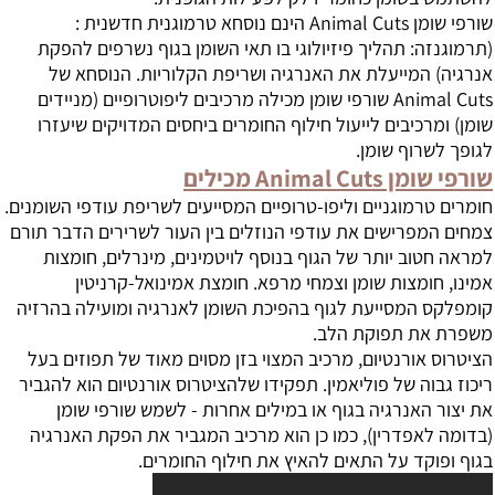
שורפי שומן Animal Cuts הינם נוסחא טרמוגנית חדשנית :
(תרמוגנזה: תהליך פיזיולוגי בו תאי השומן בגוף נשרפים להפקת
אנרגיה) המייעלת את האנרגיה ושריפת הקלוריות. הנוסחא של
Animal Cuts שורפי שומן מכילה מרכיבים ליפוטרופיים (מניידים
שומן) ומרכיבים לייעול חילוף החומרים ביחסים המדויקים שיעזרו
לגופך לשרוף שומן.
שורפי שומן Animal Cuts מכילים
חומרים טרמוגניים וליפו-טרופיים המסייעים לשריפת עודפי השומנים.
צמחים המפרישים את עודפי הנוזלים בין העור לשרירים הדבר תורם
למראה חטוב יותר של הגוף בנוסף לויטמינים, מינרלים, חומצות
אמינו, חומצות שומן וצמחי מרפא. חומצת אמינואל-קרניטין
קומפלקס המסייעת לגוף בהפיכת השומן לאנרגיה ומועילה בהרזיה
משפרת את תפוקת הלב.
הציטרוס אורנטיום, מרכיב המצוי בזן מסוים מאוד של תפוזים בעל
ריכוז גבוה של פוליאמין. תפקידו שלהציטרוס אורנטיום הוא להגביר
את יצור האנרגיה בגוף או במילים אחרות - לשמש שורפי שומן
(בדומה לאפדרין), כמו כן הוא מרכיב המגביר את הפקת האנרגיה
בגוף ופוקד על התאים להאיץ את חילוף החומרים.