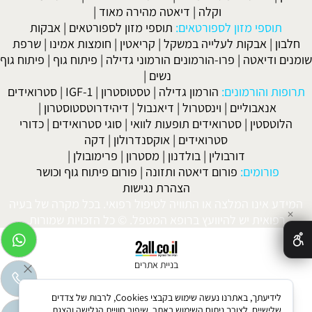
וקלה
|
דיאטה מהירה מאוד
|
תוספי מזון לספורטאים:
תוספי מזון לספורטאים
|
אבקות
חלבון
|
אבקות לעלייה במשקל
|
קריאטין
|
חומצות אמינו
|
שרפת
שומנים ודיאטה
|
פרו-הורמונים הורמוני גדילה
|
פיתוח גוף
|
פיתוח גוף
נשים
|
תרופות והורמונים:
הורמון גדילה
|
טסטוסטרון
|
IGF-1
|
סטרואידים
אנאבוליים
|
וינסטרול
|
דיאנבול
|
דיהידרוטסטוסטרון
|
הלוטסטין
|
סטרואידים תופעות לוואי
|
סוגי סטרואידים
|
כדורי
סטרואידים
|
אוקסנדרולון
|
דקה
דורבולין
|
בולדנון
|
מסטרון
|
פרימובולן
|
פורומים:
פורום דיאטה ותזונה
|
פורום פיתוח גוף וכושר
הצהרת נגישות
המידע אינו המלצה או התוויה לטיפול רפואי. בכל מקרה של בעיה
✕
רפואית יש להיוועץ ברופא המטפל. © כל הזכויות שמורות.
בניית אתרים
לידיעתך, באתרנו נעשה שימוש בקבצי Cookies, לרבות של צדדים
שלישיים, לצורך ניתוח השימוש באתר, שיפור חוויית הגלישה והצגת