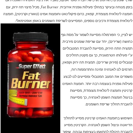
בזמן מנוחה ובעיקר במהלך פעילות גופנית אירובית.
Fat Burner, מכיל מיצוי תה ירוק, עם
חומצה לינולאית מצומדת, קפאין, כרום פיקולינאט וחומצות אמינו (טאורין וקרניטין), חומצה
לינולאית מצומדת ורכיבים נוספים, המסייעים לשריפת השומנים באופן אופטימאלי.
יש לציין, כי הפורמולה מסייעת לשמור על מסת גוף
כחושה (שרירים), יחד עם שריפת שומנים מירבית.
תמצית התה הירוק, מסייעת להגברת המטבוליזם
ע"י פעילותו הטרמוגנית, כך גם מקטין תהליכים
קטבוליים (פירוק שרירים).
תמצית תה ירוק וקפאין,
תורמים לנו לאנרגיה זמינה והתרוממות רוח,
משפרים את המצב המטבולי ומסייעים לנו לבצע
פעילות גופנית בעוצמה רבה יותר.
חומצת האמינו
קרניטין וחומצה לינולאית מצומדת, מסייעות
בניצול חומצות השומן לאנרגיה, כך מסייעות
להגברת תהליך שריפת השומנים.
השימוש בחומצת האמינו קרניטין מסייע לתהליך
הדיאטה וניצול השומן לאנרגיה. הקרניטין מסייע
להגברת היכולת להתאמן בעצימות גבוהה, שיפור