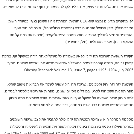
שגופנו אינו מסוגל לסנתז בעצמו, אנו יכולים לקבלה ממזונות, כגון: בשר ומוצרי חלב שמנים.
לפי מחקרים מדעיים נמצא שה- CLA תורמת:
הפחתת אחוז השומן בגוף (במיוחד השומן
האבדומינלי).
איזון פרופיל השומנים בדם (הפחתת הכולסטרול).
תורם לחיטוב הגוף
והשרירים ומסייע לתהליך ההרזיה.
מונע תגובה היפר גליקמית (מפחית את רמת קליטת
הגלוקוז בדם).
מגביר מטבוליזם (חילוף חומרים).
חקירת השפעת תערובת תה ירוק וקפאין בשמירה על משקל לאחר ירידה במשקל גוף.
צריכת
קפאין גבוהה, הייתה קשורה לירידה במשקל באמצעות תרמוגנזה ושריפת שומנים.
מתוך:
Obesity Research Volume 13, Issue 7, pages 1195–1204, July 2005
השמנת יתר ותה ירוק (קטכינים).
צריכת תה ירוק עשויה לשפר את הבריאות משום שהיא
מפחיתה את השכיחות לסרטן במודלים ניסויים שונים, ומפחית את ריכוזי כולסטרול בסרום.
לתה הירוק ישנה השפעה על משקל הגוף והוצאת אנרגתית.
הוכח שתמצית התה הירוק
מסייעת לשריפת שומנים בבני אדם במנוחה, דבר המסייע למנוע השמנה.
מסקנות המחקר היא שצריכת תמצית תה ירוק יכולה להגביר את קצב שריפת השומנים
במהלך פעילות גופנית בעצימות בינונית ויכולה לשפר את הרגישות לאינסולין והסבילות
לגלוקוז בגברים צעירים ובריאים.
מתוך: Am J Clin Nutr March 2008 vol. 87 no. 3 778-