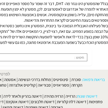
מלבד פעילותו אודות קצב שחרור של ההורמונים וזמן מחצית חיים.
ינים של מסטרון
בגלל שהמסטרון הינו נגזר מה- DHT, דבר זה שומר על
המרה של אנדרוגנים לאסטרוגנים. לכן, מסטרון לא יפגין תופעות לוואי 
ים), עלייה בשומן וגינקומסטיה. אנשים באמצעות השימוש במסטרון חו
ם בעונת החיטובים לקראת התחרויות והדיאטות.
ותו האנבולית הנמוכה עד בינונית, המסטרון אינו נחשב כסטרואיד אנב
במופע הפוזינג. עם זאת, רצוי לציין, כי המאפיינים אלה של "התקשות"
הוכח כבעל בשפעה המעכבת ארומטאז מתונה, כמו גם עשוי לפעול כחסו
לפרטים וליצירת ק
 ורפואה:
סוכרת
|
סינוסיטיס
|
מחלות בדרכי הנשימה
|
אסטמה
|
אלרגיה
הקרחה
|
פסוריאזיס
|
סבוריאה
|
קוליטיס אולצרוזה
|
טחורים
|
לא
האיש