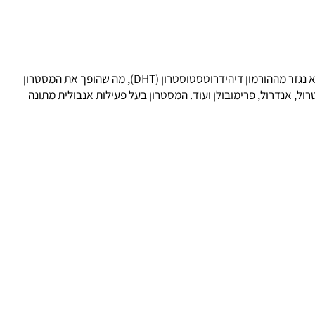
מסטרון (Masteron) הינו סטרואיד אנאבולי שמו הגנרי דרוסטנולון (Drostanolone). המסטרון הינו סטרואיד אנבולי הניתן בזריקות על בסיס שמן, והוא נגזר מההורמון דיהידרוטסטוסטרון (DHT), מה שהופך את המסטרון
ל
,
אנדרול
,
פרימובולן
ועוד. המסטרון בעל פעילות אנבולית מתונה