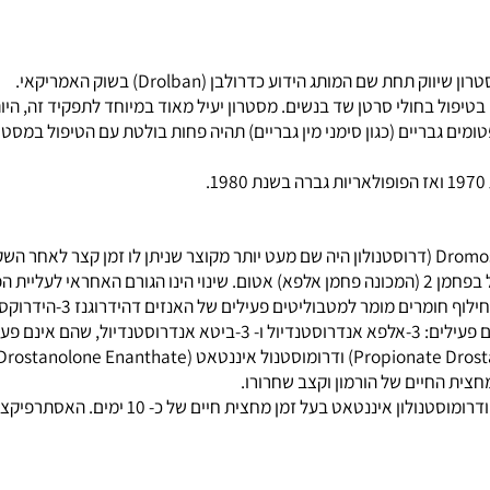
ושר ע"י ה-FDA בתחילה כתרופה כימותרפית (antineoplastic) בטיפול בחולי סרטן שד בנשים. מסטרון יעיל
גבריים (כגון סימני מין גבריים) תהיה פחות בולטת עם הטיפול במסטרו
). מסטרון הוא צורה שונה של ה-DHT, שבו קבוצת מתיל בפחמן 2 (המכונה פחמן אלפא) אטום. שינוי 
מגבירה את ההשפעה אנבולית של המ
המסטרון
חיים של הורמון וקצב שחרורו.