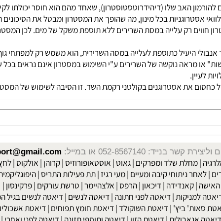
 מספר מאפיינים זהים להורמון האב שלו (דיהידרוטסטוסטרון), שאחד מהם הוא חוסר 
אסטרוגניות בכל מינון, מה שהופך את המסטרון ומבטל את הסיכונים הבאי
וים רק עלייה במסת השרירים ללא תוספת משקל של מים. לכן המסטרון נ
ולי היעיל כתוספת לעלייה במסה השרירית, הוא משמש רק למפתחי גוף ה
 או מראה נוקשה של השרירים ע"י השימוש במסטרון אינם נראים בכל של
ם את אסטרוגנים בקולטני רקמת השד. זו הסיבה לשימוש של המסטרון 
שר בנייד: 052-8567140
או במייל:
isport@gmail.com
|
מחלת שלד ומפרקים
|
גאוט
|
אוסטאופורוזיס
|
קרוהן
|
אולקוס
|
לחץ דם
חר ניתוחי קיבה ומעיים
| מעי רגיז |
תת פעילות התריס
|
היפוגליקמיה
|
ד
ה
|
קאנדידה
|
דיכאון
|
הרפס
|
אלצהיימר
|
טרשת עורקים
|
פרקינסון
|