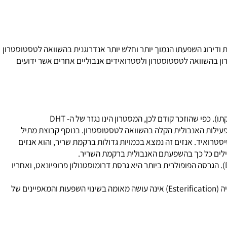
 מאוד במיוחד לתפקיד זה, היות ודירוג השפעתו הנמוך יותר וחלש יותר אנדרוגנית בהשוואה לטסטוסטרון
ן בהשוואה לטסטוסטרון ולסטרואידים אנבוליים אחרים אשר ידועים
השם הספציפי (הגנרי) של מסטרון הוא למעשה דרומוסטנולון – Dromostanolone (דרוסטנולון היה שם מעט יותר מקוצר שניתן לו זמן קצר לאחר השקתו). כפי שהוזכר קודם לכן, המסטרון הינו נגזר של ה- DHT
הינו הגורם האחראי לעליית הפעילות האנבולית הקלה בהשוואה לטסטוסטרון. בנוסף קבוצת מתיל
סטרון, עקב תנגדות מוגברת להיותו בחילוף חומרים מומר למטבוליטים פעילים של האנזים דהידרוגנז 3-הידרוקסיסטרואיד. אנזים זה נמצא בכמויות גדולות ברקמת שריר, והוא אנזים
 קיים בשתי גרסאות שונות של דרומוסטנולון פרופיונאט (Propionate Drostanolone) ודרומוסטנול איננטאט (Drostanolone Enanthate). הגרסה הפופולרית ביותר היא גרסת דרומוסטנולון פרופיונאט, ואחריו
כתוצאה מכך, דרומוסטנולון פרופיונאט בעל זמן מחצית חיים של 2.5 ימים, ודרומוסטנולון איננטאט בעל זמן מחצית חיים של כ- 10 ימים. האסתרפיקציה (Esterification) אינה עושה מאומה בשינוי השפעות והמאפיינים של