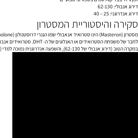
 בבדיקות סמים בספורט: שבועיים
62-130
: 25 – 40
ה והיסטוריית המסטרון
שפחת הסטרואידים או האנלוגים של ה- DHT.
סטרואידים אנבוליים
אח
62-), והשפעה אנדרוגנית נמוכה למדי (25 – 40). דבר זה מדגים הבדל בולט בהשוואה ל