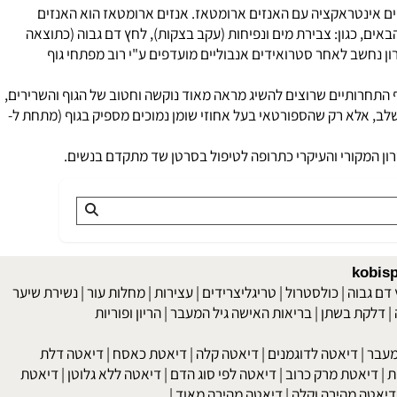
יכולתו לקיים אינטראקציה עם האנזים ארומטאז. אנזים ארומטאז הוא האנזים
ם, כגון: צבירת מים ונפיחות (עקב בצקות), לחץ דם גבוה (כתוצאה
חשב לאחר סטרואידים אנבוליים מועדפים ע"י רוב מפתחי גוף
תחרותיים שרוצים להשיג מראה מאוד נוקשה וחטוב של הגוף והשרירים,
ב, אלא רק שהספורטאי בעל אחוזי שומן נמוכים מספיק בגוף (מתחת ל-
המקורי והעיקרי כתרופה לטיפול בסרטן שד מתקדם בנשים.
kob
 גבוה
|
כולסטרול
|
טריגליצרידים
|
עצירות
|
מחלות עור
|
נשירת שיער
לקת בשתן
|
בריאות האישה גיל המעבר
|
הריון ופוריות