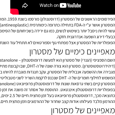
 של המסטרון (דרוסטנולון) פורסמו בשנת 1959. המסטרון שיווק תחת שם המותג הידוע כדרולבן (Drolban) בשוק האמריקאי.
המסטרון א
ות ניסבל יותר בשימוש לנשים, כמו גם ירידה בשכיחותם של הסימפטומים 
רוג השפעה אנדרוגנית חזקה.
ל המסטרון אצל מפתחי גוף וספורטאים לא תתחיל עוד השנת 1970 ואז הפופולאריות גברה בשנת 1980.
נים כימיים של מסטרון
טסטוסטרון
לשני מטבוליטים פעילים: 3-אלפא אנדרוסטנדיול ו- 3-ביטא אנדרוסטנדיול, שהם אינם פעילים כל כך בהשפעתם האנבולית ברקמת השריר.
ות דרומוסטנולון איננטאט. התוספת של אסתר זה משנה את זמן מחצית ה