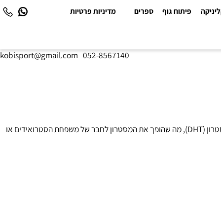
יקה
פיתוח גוף
ספרים
מדיניות פרטיות
kobisport@gmail.com
|
052-8567140
מסטרון הינו סטרואיד אנאבולי שמו הגנרי דרוסטנולון. המסטרון הינו סטרואיד אנבולי הניתן בזריקות על בסיס שמן, והוא נגזר מההורמון דיהידרוטסטוסטרון (DHT), מה שהופך את המסטרון לחבר של משפחת הסטרואידים או