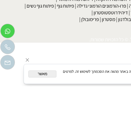
בר
|
דיאטה לדוגמנים
|
דיאטה קלה
|
דיאטת כאסח
|
דיאטה דלת
דיאטת מרק כרוב
|
דיאטה לפי סוג הדם
|
דיאטה ללא גלוטן
|
דיאטת
טה מהירה וקלה
|
דיאטה מהירה מאוד
|
רו-הורמונים הורמוני גדילה
|
פיתוח גוף
|
פיתוח גוף נשים
|
יהידרוטסטוסטרון
|
דנון
|
מסטרון
|
פרימובולן
|
כל הזכויות שמורות.
המשך גלישה באתר מהווה את הסכמתך לשימוש זה. לפרטים
מאשר