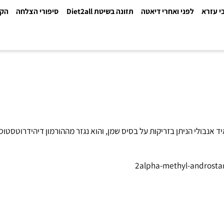
א
לפני ואחרי דיאטה
תזונה בשיטת Diet2all
סיפורי הצלחה
הקלינ