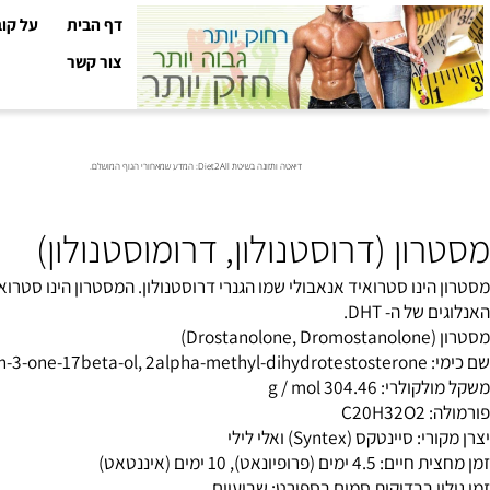
דף הבית
על קובי עזר
צור קשר
דיאטה ותזונה בשיטת Diet2All: המדע שמאחורי הגוף המושלם.
ן (דרוסטנולון, דרומוסטנולון)
 ה- DHT.
2alp
304.4 g / mol
C
טקס (Syntex) ואלי לילי
פיונאט), 10 ימים (איננטאט)