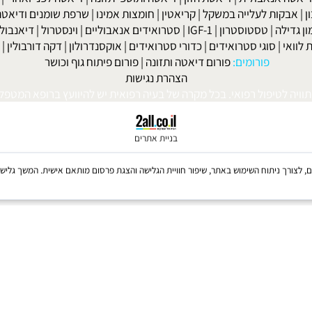
למניקות
|
דיאטה לפני חתונה
|
דיאטה לנשים
|
דיאטה לנשים בגיל המע
ות' ביץ'
|
דיאטת השוקולד
|
דיאטת חומץ תפוחים
|
דיאטת אשכוליות
|
 אנאבולית
|
דיאטת הזון
|
דיאטה ותוספי תזונה
|
דיאטה לפני ואחרי
|
דיא
ות לעלייה במשקל
|
קריאטין
|
חומצות אמינו
|
שרפת שומנים ודיאטה
|
פ
לה
|
טסטוסטרון
|
IGF-1
|
סטרואידים אנאבוליים
|
וינסטרול
|
דיאנבול
|
ד
|
סוגי סטרואידים
|
כדורי סטרואידים
|
אוקסנדרולון
|
דקה דורבולין
|
בול
פורומים:
פורום דיאטה ותזונה
|
פורום פיתוח גוף וכושר
הצהרת נגישות
לטיפול רפואי. בכל מקרה של בעיה רפואית יש להיוועץ ברופא המטפל. © 
בניית אתרים
Coo, לרבות של צדדים שלישיים, לצורך ניתוח השימוש באתר, שיפור חוויית הגלישה והצגת פרסום מותאם אישית. 