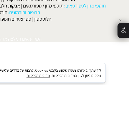
אטות שונות
:
הרזייה
|
הרזיה מהירה
|
דיאטה בהריון ולאחר לידה
|
דיאטה 
מות
|
דיאטה דלת קלוריות
|
דיאטת חלבונים
|
דיאטת אטקינס
|
דיאטת סא
הארומה
|
דיאטה ושומנים
|
דיאטה וקפאין
|
דיאטה
תוספי מזון לספורטאים:
תוספי מזון לספורטאים
|
אבקות חלבון
|
אבק
תרופות והורמונים:
הורמון גדי
הלוטסטין
|
סטרואידים תופעות לוואי
המידע אינו המלצה או התוויה 
לידיעתך, באתרנו נעשה שימוש בקבצי kies
נוספים ניתן לעיין במדיניות הפרטיות.
מדיניות הפרטיות