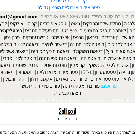
שיטת ההרזייה Diet2all
מטופלי הרזיה וחיטוב
קליפים של שרירנים
סטרואידים אנבוליים הורמון גדילה
שר בנייד: 052-8567140
או במייל:
isport@gmail.com
|
מחלת שלד ומפרקים
|
גאוט
|
אוסטאופורוזיס
|
קרוהן
|
אולקוס
|
לחץ דם
חר ניתוחי קיבה ומעיים
| מעי רגיז |
תת פעילות התריס
|
היפוגליקמיה
|
ד
ה
|
קאנדידה
|
דיכאון
|
הרפס
|
אלצהיימר
|
טרשת עורקים
|
פרקינסון
|
למניקות
|
דיאטה לפני חתונה
|
דיאטה לנשים
|
דיאטה לנשים בגיל המע
ות' ביץ'
|
דיאטת השוקולד
|
דיאטת חומץ תפוחים
|
דיאטת אשכוליות
|
 אנאבולית
|
דיאטת הזון
|
דיאטה ותוספי תזונה
|
דיאטה לפני ואחרי
|
דיא
ות לעלייה במשקל
|
קריאטין
|
חומצות אמינו
|
שרפת שומנים ודיאטה
|
פ
לה
|
טסטוסטרון
|
IGF-1
|
סטרואידים אנאבוליים
|
וינסטרול
|
דיאנבול
|
ד
|
סוגי סטרואידים
|
כדורי סטרואידים
|
אוקסנדרולון
|
דקה דורבולין
|
בול
פורומים:
פורום דיאטה ותזונה
|
פורום פיתוח גוף וכושר
הצהרת נגישות
לטיפול רפואי. בכל מקרה של בעיה רפואית יש להיוועץ ברופא המטפל. © 