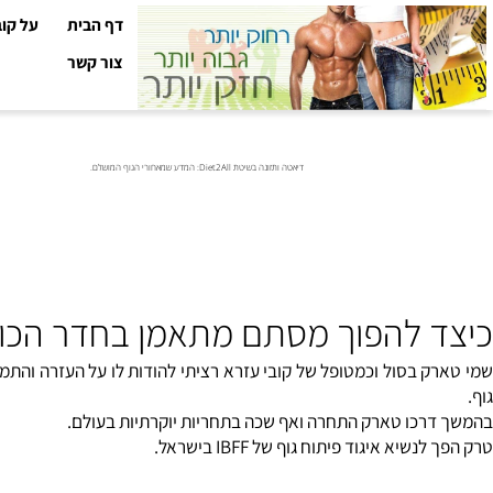
דף הבית
על קובי עזר
צור קשר
דיאטה ותזונה בשיטת Diet2All: המדע שמאחורי הגוף המושלם.
 להפוך מסתם מתאמן בחדר הכושר ל
 בסול וכמטופל של קובי עזרא רציתי להודות לו על העזרה והתמיכה 
כו טארק התחרה ואף שכה בתחריות יוקרתיות בעולם.
יא איגוד פיתוח גוף של IBFF בישראל.