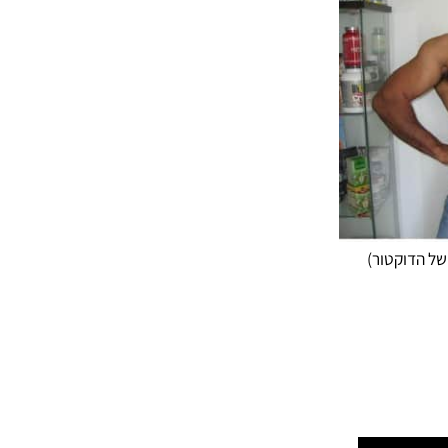
וקטור)