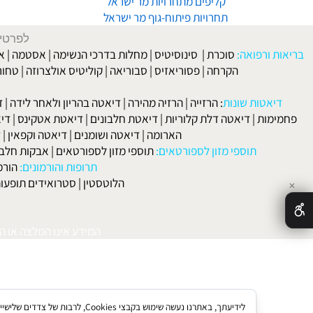
שרירנים מבית קובי-דיאט
מטופלים דוגמנים ודוגמניות
קליפים מתחרויות מר ישראל
תחרויות פיתוח-גוף מר ישראל
לפרטים וליצירת ק
 ורפואה:
סוכרת
|
סינוסיטיס
|
מחלות בדרכי הנשימה
|
אסטמה
|
אלרגיה
הקרחה
|
פסוריאזיס
|
סבוריאה
|
קוליטיס אולצרוזה
|
טחורים
|
לא
האיש
אטות שונות
:
הרזייה
|
הרזיה מהירה
|
דיאטה בהריון ולאחר לידה
|
דיאטה 
מות
|
דיאטה דלת קלוריות
|
דיאטת חלבונים
|
דיאטת אטקינס
|
דיאטת סא
הארומה
|
דיאטה ושומנים
|
דיאטה וקפאין
|
דיאטה
תוספי מזון לספורטאים:
תוספי מזון לספורטאים
|
אבקות חלבון
|
אבק
תרופות והורמונים:
הורמון גדי
הלוטסטין
|
סטרואידים תופעות לוואי
המידע אינו המלצה או התוויה 