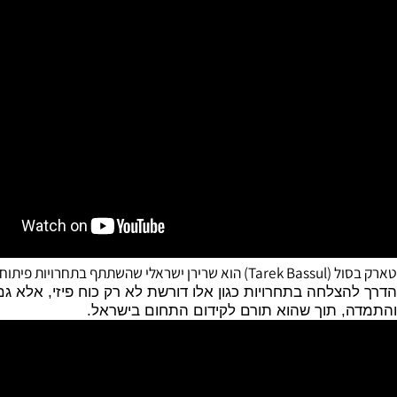
 השינוי שעבר אצל קובי עזרא, הפך את גופו לשרירי וחטוב.
ח גוף, כולל תחרות "מר ישראל".
צלחה בתחרויות כגון אלו דורשת לא רק כוח פיזי, אלא גם חוס
 תוך שהוא תורם לקידום התחום בישראל.