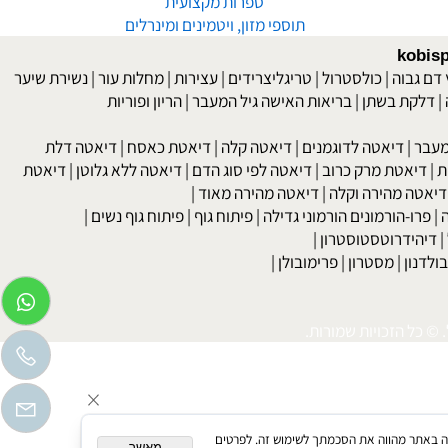
פורום פיתוח-גוף וכושר
פורום לבריאות, דיאטות ורפואה
אנטי-אייגינג ANTI-AGING
ספרות מקצועית
תוספי מזון, ויטמינים ומינרלים
kob
 גבוה
|
כולסטרול
|
טריגליצרידים
|
עצירות
|
מחלות עור
|
נשירת שיער
לקת בשתן
|
בריאות האישה גיל המעבר
|
הריון ופוריות
בר
|
דיאטה לדוגמנים
|
דיאטה קלה
|
דיאטת כאסח
|
דיאטה דלת
דיאטת מרק כרוב
|
דיאטה לפי סוג הדם
|
דיאטה ללא גלוטן
|
דיאטת
טה מהירה וקלה
|
דיאטה מהירה מאוד
|
רו-הורמונים הורמוני גדילה
|
פיתוח גוף
|
פיתוח גוף נשים
|
יהידרוטסטוסטרון
|
דנון
|
מסטרון
|
פרימובולן
|
כל הזכויות שמורות.