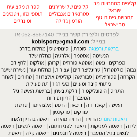
קליפים מתחרויות מר
קליפים של שרירנים
ספרות מקצועית
ישראל
סטרואידים אנבוליים
תוספי מזון, ויטמינים
תחרויות פיתוח-גוף
הורמון גדילה
ומינרלים
מר ישראל
לפרטים וליצירת קשר בנייד: 052-8567140
או
במייל:
kobisport@gmail.com
בריאות ורפואה:
סוכרת
|
סינוסיטיס
|
מחלות בדרכי
הנשימה
|
אסטמה
|
אלרגיה
|
מחלת שלד
ומפרקים
|
גאוט
|
אוסטאופורוזיס
|
קרוהן
|
אולקוס
|
לחץ דם
גבוה
|
כולסטרול
|
טריגליצרידים
|
עצירות
|
מחלות עור
|
נשירת שיער
הקרחה
|
פסוריאזיס
|
סבוריאה
|
קוליטיס אולצרוזה
|
טחורים
|
לאחר
ניתוחי קיבה ומעיים
| מעי רגיז |
תת פעילות
התריס
|
היפוגליקמיה
|
דלקת בשתן
|
בריאות האישה גיל
המעבר
|
הריון ופוריות
האישה
|
קאנדידה
|
דיכאון
|
הרפס
|
אלצהיימר
|
טרשת
עורקים
|
פרקינסון
|
דיאטות שונות
:
הרזייה
|
הרזיה מהירה
|
דיאטה בהריון ולאחר
לידה
|
דיאטה למניקות
|
דיאטה לפני חתונה
|
דיאטה לנשים
|
דיאטה
לנשים בגיל המעבר
|
דיאטה לדוגמנים
|
דיאטה קלה
|
דיאטת