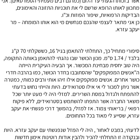
אשר בזכותו הגעתי עד הלום (כמו גם רבים מעמיתי הספורטאים). אני
מתכוון לאותו הרופא שרשם לי את תוכניות התזונה והאימונים,
הבדיקות הרפואיות, שיפור הפוזות וכ"ו.
כן אני מתאר לעצמי שהנכם מנחשים מי הוא אותו המומחה – מר
יעקב עזרא.
סיפורי מתחיל כך, התחלתי להתאמן בגיל 16, כששקלתי 70 ק"ג
בלבד / 1.74 ס"מ. מכון הכושר שבו נהגתי להתאמן באותה התקופה,
היה טוב יחסית מבחינת המכשור. אך הבעיה העיקרית הייתה
ה"אנשים המפוקפקים" שהסתובבו בחדר הכושר, כמו בהרבה חדרי
כושר אחרים. אנשים מפוקפקים אילו זיהו אותי ורבים כמותי, כמטרה
אשר ניתן למכור לי אי אילו סטרואידים. היות והייתי נחוש בדעתי
להתפתח ולגדול במסת השרירים. למזלי היה לי מעט יותר שכל
משאר החברה אשר התפתו להשתמש בסטרואידים, ללא פיקוח
רפואי / בריאותי צמוד. אז למזלי, בהמשך דרכי פגשתי את יעקב
עזרא, שסייע לי מאוד בכל התחומים.
לדעתי, במבט לאחור , היה לי המזל שנפגשתי עם יעקב עזרא. היות
ובנקודה זו התחלתי להכיר ולהבין אודות רוטינות אימון חדשות