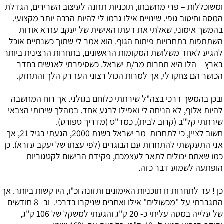
ומשוכללות – פרי מחשבתו, תוכניות תזונה לעיצוב השרירים, הגדלת
המסה וחיטוב גופי. שינויים אילו גרמו לי להיות הרבה יותר מקצועי.
בהמשך אימוני, שאלתי את דעתו האישית של יעקב עזרא אודות
השתתפות בתחרויות פיתוח הגוף. הוא אמר לי שתוך כשנתיים אוכל
להגיע לאחד משלושת המקומות הראשונים, בתחרות הרצינית ביותר
בארץ – הלו היא תחרות מר/ת ישראל. כשסיפרתי לאנשים בחדר
הכושר הם צחקו לי, אך למרות הכול רצוני העז רק הלך והתחזק.
ובכן בהמשך דרכי בצה"ל שירתתי כלוחם בגולני. אך רוח המחשבה
להיות אלוף, לא הניחה לי ואפילו לרגע אחד. במהלך שירותי הצבאי
שירתתי קל"ב (קרוב לבית), כמד"ס (מדריך ספורט).
חשוב לציין, כי לתחרות מר ישראל בשנת 2000, הגעתי בגיל 21, אך
אני התעקשתי להתחרות עם הבוגרים (לפי עצתו של יעקב עזרא). כן
כמו שאתם יכולים לתאר לעצמכם, פקידת הרישום לקטגוריות
הופתעה לשמוע דבר כזה.
כן ! עד לתחרות זו תוכניות האימונים ותזונה וכ"ו, היו קשות ביותר. אך
התגברתי על "מכשולים" אילו ואחרים שניקרו בדרכי. וב- 8 חודשים
של עלייה במסה עליתי כ- 20 ק"ג והגעתי למשקל של 106 ק"ג,