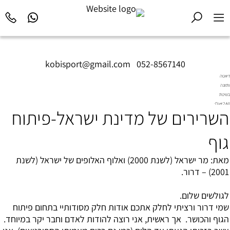
kobisport@gmail.com
|
052-8567140
דיאטה
ותזונה
בשיטת
Diet2All:
השרירים של מדינת ישראל-פיתוח
המדע
שמאחורי
הגוף
גוף
המושלם.
מאת: מר ישראל (לשנת 2000) ואלוף האלופים של ישראל (לשנת
2001) – דרור.
לגולשים שלום.
שמי דרור ורציתי לחלק אתכם אודות חלק מסודותיי בתחום פיתוח
הגוף והכושר. אך ראשית, אני רוצה להודות לאדם וחבר יקר במיוחד.