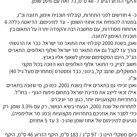
והיקף הזרוע הגיע ל- 48 ס"מ, כל זאת עם 16% שומן.
כ- 4 חודשים לפני התחרות, קיבלתי תוכנית אימון, תזונה וכ"ו,
במטרה להפחית את אחוזי השומן – עד למינימום. הדיאטה כללה 6
ארוחות מסודרות, עם מחשבה רבה והקפדה יתרה על התאום בין
תוכנית האימון לתזונה.
ואכן, בשנת 2000 קיבלתי את התואר מר ישראל. כבר אז הרגשתי
צורך עז לקבל גם את התואר מר ישראל ואלוף האלופים. התארים
הנ"ל, הינם המקסימום שניתן לשאוף אליו בארץ.
חשוב לציין, כי התואר אלוף האלופים הוא הזוכה בכול מקצי
המשקלים, שהם: קל, בינוני, כבד ומסטרס (מתחרים מעל גיל 40)
וכ"ו.
ואכן זכיתי גם בתארים אילו בשנת 2001. כמו כן, מי שזוכה בתארים
אילו זכאי לייצג את מדינת ישראל בתחום פיתוח הגוף – בחו"ל.
בתחרויות מקצועניות יותר, כגון: מר יוניברס.
לתחרות של שנת 2001, הגעתי בשיא הכושר, רק עם 3.3% שומן. רק
כדי לסבר את אוזניכם בתחרויות מקצועיות (כמו: מר אולימפיה),
מגיעים למינימום של אחוז שומן שהו כ- 3 עד 5 אחוזים.
כיום משקלי היינו כ- 97 ק"ג / 183 ס"מ, היקף הזרוע 46 ס"מ, היקף