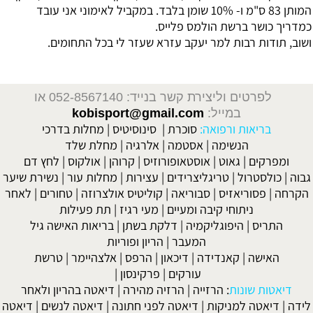
המותן 83 ס"מ ו- 10% שומן בלבד. במקביל לאימוני אני עובד
כמדריך כושר ברשת הולמס פלייס.
ושוב, תודות רבות למר יעקב עזרא שעזר לי בכל התחומים.
לפרטים וליצירת קשר בנייד: 052-8567140
או
במייל:
kobisport@gmail.com
בריאות ורפואה:
סוכרת
|
סינוסיטיס
|
מחלות בדרכי
הנשימה
|
אסטמה
|
אלרגיה
|
מחלת שלד
ומפרקים
|
גאוט
|
אוסטאופורוזיס
|
קרוהן
|
אולקוס
|
לחץ דם
גבוה
|
כולסטרול
|
טריגליצרידים
|
עצירות
|
מחלות עור
|
נשירת שיער
הקרחה
|
פסוריאזיס
|
סבוריאה
|
קוליטיס אולצרוזה
|
טחורים
|
לאחר
ניתוחי קיבה ומעיים
| מעי רגיז |
תת פעילות
התריס
|
היפוגליקמיה
|
דלקת בשתן
|
בריאות האישה גיל
המעבר
|
הריון ופוריות
האישה
|
קאנדידה
|
דיכאון
|
הרפס
|
אלצהיימר
|
טרשת
עורקים
|
פרקינסון
|
דיאטות שונות
:
הרזייה
|
הרזיה מהירה
|
דיאטה בהריון ולאחר
לידה
|
דיאטה למניקות
|
דיאטה לפני חתונה
|
דיאטה לנשים
|
דיאטה