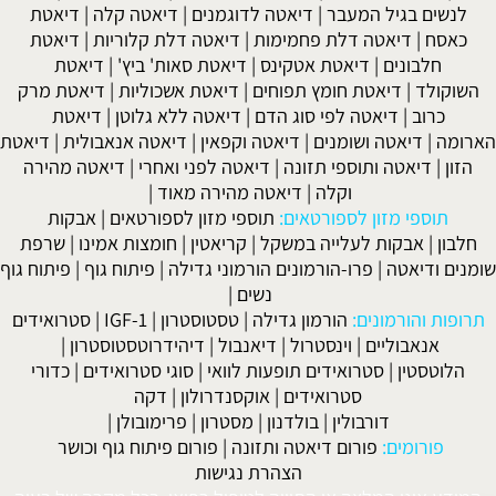
לנשים בגיל המעבר
|
דיאטה לדוגמנים
|
דיאטה קלה
|
דיאטת
כאסח
|
דיאטה דלת פחמימות
|
דיאטה דלת קלוריות
|
דיאטת
חלבונים
|
דיאטת אטקינס
|
דיאטת סאות' ביץ'
|
דיאטת
השוקולד
|
דיאטת חומץ תפוחים
|
דיאטת אשכוליות
|
דיאטת מרק
כרוב
|
דיאטה לפי סוג הדם
|
דיאטה ללא גלוטן
|
דיאטת
הארומה
|
דיאטה ושומנים
|
דיאטה וקפאין
|
דיאטה אנאבולית
|
דיאטת
הזון
|
דיאטה ותוספי תזונה
|
דיאטה לפני ואחרי
|
דיאטה מהירה
וקלה
|
דיאטה מהירה מאוד
|
תוספי מזון לספורטאים:
תוספי מזון לספורטאים
|
אבקות
חלבון
|
אבקות לעלייה במשקל
|
קריאטין
|
חומצות אמינו
|
שרפת
שומנים ודיאטה
|
פרו-הורמונים הורמוני גדילה
|
פיתוח גוף
|
פיתוח גוף
נשים
|
תרופות והורמונים:
הורמון גדילה
|
טסטוסטרון
|
IGF-1
|
סטרואידים
אנאבוליים
|
וינסטרול
|
דיאנבול
|
דיהידרוטסטוסטרון
|
הלוטסטין
|
סטרואידים תופעות לוואי
|
סוגי סטרואידים
|
כדורי
סטרואידים
|
אוקסנדרולון
|
דקה
דורבולין
|
בולדנון
|
מסטרון
|
פרימובולן
|
פורומים:
פורום דיאטה ותזונה
|
פורום פיתוח גוף וכושר
הצהרת נגישות