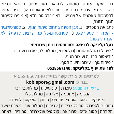
דר' יעקב עזרא, מומחה לרפואה נטורופטית, תזונאי ומאמן
כושר.
עזרא הינו מרצה במכון מור (לאוסטאופורוזיס) ובבית הספר
להסמכות מאמנים של וינגייט - באוניברסיטת ת"א (אימונים לפיתוח
הגוף ותזונה).
כתב את הספרים:
1
. אבן הפינה בתחום פיתוח הגוף
.
2
.
ספורטולוגיה
- המדריך לספורטאי
.
3.
סטרואידים-כל מה שרצית לדעת? ולא
העזת לשאות!
בעל קליניקה לרפואה נטורופטית ונותן שרותים:
* טיפול במחלות שונות (כולסטרול, מחלות לב, סוכרת ועוז...).
* דיאטות הרזייה ועיצוב הגוף.
* פיתוח גוף - עיצוב וחיטוב הגוף.
לפגישת יעוץ בקליניקה: 0528567140
לפרטים וליצירת קשר בנייד: 052-8567140
או
במייל:
kobisport@gmail.com
בריאות ורפואה:
סוכרת
|
סינוסיטיס
|
מחלות בדרכי
הנשימה
|
אסטמה
|
אלרגיה
|
מחלת שלד
ומפרקים
|
גאוט
|
אוסטאופורוזיס
|
קרוהן
|
אולקוס
|
לחץ דם
גבוה
|
כולסטרול
|
טריגליצרידים
|
עצירות
|
מחלות עור
|
נשירת שיער
הקרחה
|
פסוריאזיס
|
סבוריאה
|
קוליטיס אולצרוזה
|
טחורים
|
לאחר