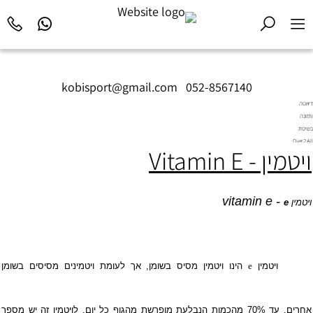
kobisport@gmail.com
|
052-8567140
דיאטה
ותזונה
בשיטת
Diet2All:
ויטמין - Vitamin E
המדע
שמאחורי
הגוף
המושלם.
vitamin e
-
ויטמין
e
ויטמין
e
הינו ויטמין מסיס בשומן, אך לעומת ויטמינים מסיסים בשומן
אחרים, עד 70% מהכמות הנבלעת מופרשת מהגוף כל יום. לויטמין זה יש מספר