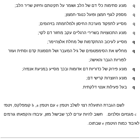
q
מונע סתימות כלי דם של הלב ושומר על תקינותם וחיזוק שריר הלב;
q
מספק לגוף חמצן ופועל כנוגד-חמצון;
q
מסייע לתפקוד מערכת החיסון ולמלחמתה בזיהומים;
q
מונע התכווצויות בשרירי הרגליים עקב מחזור דם לקוי;
q
מסייע לעיכוב ההתקדמות של מחלת אלצהיימר;
q
מחליש את הסימפטומים של גיל המעבר ושל תסמונת קדם וסתית ועוזר
לפוריות הגבר והאישה;
q
מונע פירוק של כדוריות דם אדומות ובכך מסייע במניעת אנמיה;
q
מונע היווצרות קרישי דם;
q
בעל פעילות אנטי דלקתית.
לשם הגברת התועלת רצוי לשלב ויטמין
e
עם ויטמין
a
,
b
קומפלקס, ויטמי
c
מגנזיום וסלניום.
חשוב להיות ערים לכך שבישול מזון, עיבודו והקפאתו גורמים
לאיבוד כמות הויטמין
e
שבתוכו.