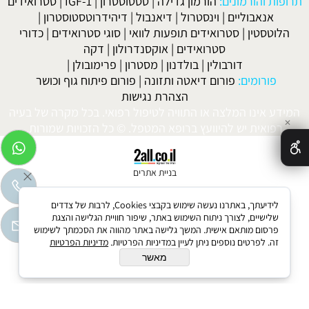
תרופות והורמונים:
הורמון גדילה
|
טסטוסטרון
|
IGF-1
|
סטרואידים
אנאבוליים
|
וינסטרול
|
דיאנבול
|
דיהידרוטסטוסטרון
|
הלוטסטין
|
סטרואידים תופעות לוואי
|
סוגי סטרואידים
|
כדורי
סטרואידים
|
אוקסנדרולון
|
דקה
דורבולין
|
בולדנון
|
מסטרון
|
פרימובולן
|
פורומים:
פורום דיאטה ותזונה
|
פורום פיתוח גוף וכושר
הצהרת נגישות
המידע אינו המלצה או התוויה לטיפול רפואי. בכל מקרה של בעיה
✕
רפואית יש להיוועץ ברופא המטפל. © כל הזכויות שמורות.
בניית אתרים
לידיעתך, באתרנו נעשה שימוש בקבצי Cookies, לרבות של צדדים
שלישיים, לצורך ניתוח השימוש באתר, שיפור חוויית הגלישה והצגת
פרסום מותאם אישית. המשך גלישה באתר מהווה את הסכמתך לשימוש
זה. לפרטים נוספים ניתן לעיין במדיניות הפרטיות.
מדיניות הפרטיות
מאשר