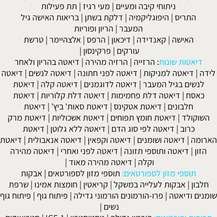
ניתוחי קיבה ומעיים
| מעי רגיז |
תת פעילות
התריס
|
היפוגליקמיה
|
דלקת בשתן
|
בריאות האישה גיל
המעבר
|
הריון ופוריות
האישה
|
קאנדידה
|
דיכאון
|
הרפס
|
אלצהיימר
|
טרשת
עורקים
|
פרקינסון
|
דיאטות שונות
:
הרזייה
|
הרזיה מהירה
|
דיאטה בהריון ולאחר
לידה
|
דיאטה למניקות
|
דיאטה לפני חתונה
|
דיאטה לנשים
|
דיאטה
לנשים בגיל המעבר
|
דיאטה לדוגמנים
|
דיאטה קלה
|
דיאטת
כאסח
|
דיאטה דלת פחמימות
|
דיאטה דלת קלוריות
|
דיאטת
חלבונים
|
דיאטת אטקינס
|
דיאטת סאות' ביץ'
|
דיאטת
השוקולד
|
דיאטת חומץ תפוחים
|
דיאטת אשכוליות
|
דיאטת מרק
כרוב
|
דיאטה לפי סוג הדם
|
דיאטה ללא גלוטן
|
דיאטת
הארומה
|
דיאטה ושומנים
|
דיאטה וקפאין
|
דיאטה אנאבולית
|
דיאטת
הזון
|
דיאטה ותוספי תזונה
|
דיאטה לפני ואחרי
|
דיאטה מהירה
וקלה
|
דיאטה מהירה מאוד
|
תוספי מזון לספורטאים:
תוספי מזון לספורטאים
|
אבקות
חלבון
|
אבקות לעלייה במשקל
|
קריאטין
|
חומצות אמינו
|
שרפת
שומנים ודיאטה
|
פרו-הורמונים הורמוני גדילה
|
פיתוח גוף
|
פיתוח גוף
נשים
|