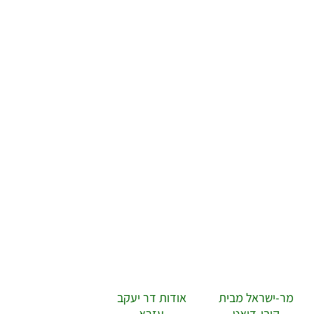
ר-ישראל מבית
אודות דר יעקב
קובי-דיאט
עזרא