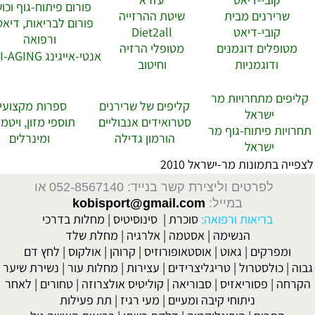
פורום פיתוח-גוף וכושר
שרירנים מבית
שיטת ההרזייה
פורום לבריאות, דיאטות
קובי-דיאט
Diet2all
ורפואה
ופלים דוגמנים
מטופלי הרזיה
אנטי-אייגינג ANTI-AGING
ודוגמניות
וחיטוב
ים מתחרויות מר
קליפים של שרירנים
ספרות מקצועית
ישראל
סטרואידים אנבוליים
תוספי מזון, ויטמינים
ות פיתוח-גוף מר
הורמון גדילה
ומינרלים
ישראל
 בתמונות מר-ישראל 2010
לפרטים וליצירת קשר בנייד: 052-8567140
או
במייל:
kobisport@gmail.com
בריאות ורפואה:
סוכרת
|
סינוסיטיס
|
מחלות בדרכי
הנשימה
|
אסטמה
|
אלרגיה
|
מחלת שלד
מפרקים
|
גאוט
|
אוסטאופורוזיס
|
קרוהן
|
אולקוס
|
לחץ דם
כולסטרול
|
טריגליצרידים
|
עצירות
|
מחלות עור
|
נשירת שיער
ה
|
פסוריאזיס
|
סבוריאה
|
קוליטיס אולצרוזה
|
טחורים
|
לאחר
ניתוחי קיבה ומעיים
| מעי רגיז |
תת פעילות