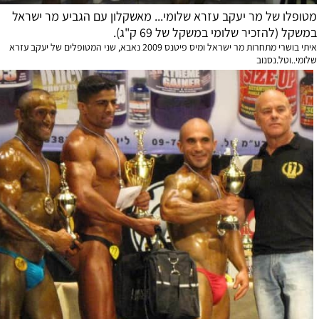
ו של מר יעקב עזרא שלומי... מאשקלון עם הגביע מר ישראל
(להזכיר שלומי במשקל של 69 ק"ג).
איתי בושרי מתחרות מר ישראל ומיס פיטנס 2009 נאבא, שני המטופלים של יעקב עזרא
וטל.נסנוב