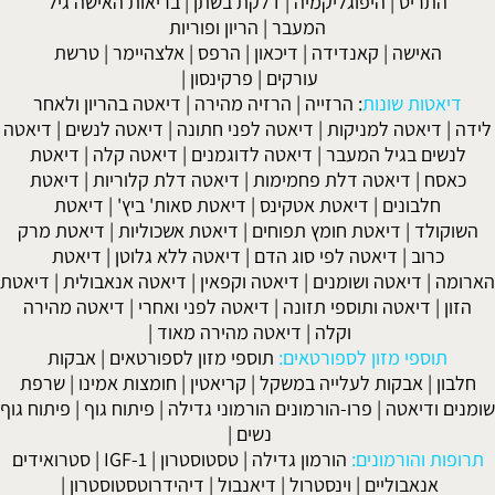
התריס
|
היפוגליקמיה
|
דלקת בשתן
|
בריאות האישה גיל
המעבר
|
הריון ופוריות
האישה
|
קאנדידה
|
דיכאון
|
הרפס
|
אלצהיימר
|
טרשת
עורקים
|
פרקינסון
|
יאטות שונות
:
הרזייה
|
הרזיה מהירה
|
דיאטה בהריון ולאחר
|
דיאטה למניקות
|
דיאטה לפני חתונה
|
דיאטה לנשים
|
דיאטה
שים בגיל המעבר
|
דיאטה לדוגמנים
|
דיאטה קלה
|
דיאטת
אסח
|
דיאטה דלת פחמימות
|
דיאטה דלת קלוריות
|
דיאטת
חלבונים
|
דיאטת אטקינס
|
דיאטת סאות' ביץ'
|
דיאטת
קולד
|
דיאטת חומץ תפוחים
|
דיאטת אשכוליות
|
דיאטת מרק
כרוב
|
דיאטה לפי סוג הדם
|
דיאטה ללא גלוטן
|
דיאטת
מה
|
דיאטה ושומנים
|
דיאטה וקפאין
|
דיאטה אנאבולית
|
דיאטת
ן
|
דיאטה ותוספי תזונה
|
דיאטה לפני ואחרי
|
דיאטה מהירה
וקלה
|
דיאטה מהירה מאוד
|
תוספי מזון לספורטאים:
תוספי מזון לספורטאים
|
אבקות
ון
|
אבקות לעלייה במשקל
|
קריאטין
|
חומצות אמינו
|
שרפת
ם ודיאטה
|
פרו-הורמונים הורמוני גדילה
|
פיתוח גוף
|
פיתוח גוף
נשים
|
ות והורמונים:
הורמון גדילה
|
טסטוסטרון
|
IGF-1
|
סטרואידים
אנאבוליים
|
וינסטרול
|
דיאנבול
|
דיהידרוטסטוסטרון
|