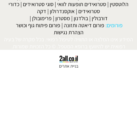
וטסטין
|
סטרואידים תופעות לוואי
|
סוגי סטרואידים
|
כדורי
סטרואידים
|
אוקסנדרולון
|
דקה
דורבולין
|
בולדנון
|
מסטרון
|
פרימובולן
|
פורומים:
פורום דיאטה ותזונה
|
פורום פיתוח גוף וכושר
הצהרת נגישות
ע אינו המלצה או התוויה לטיפול רפואי. בכל מקרה של בעיה
רפואית יש להיוועץ ברופא המטפל. © כל הזכויות שמורות.
בניית אתרים