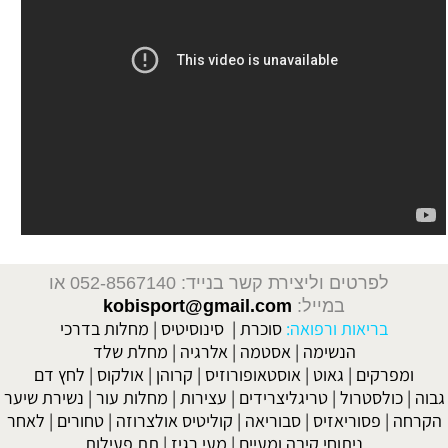
לפרטים וליצירת קשר בנייד: 052-8567140
או
במייל:
kobisport@gmail.com
בריאות ורפואה:
סוכרת
|
סינוסיטיס
|
מחלות בדרכי
הנשימה
|
אסטמה
|
אלרגיה
|
מחלת שלד
ומפרקים
|
גאוט
|
אוסטאופורוזיס
|
קרוהן
|
אולקוס
|
לחץ דם
גבוה
|
כולסטרול
|
טריגליצרידים
|
עצירות
|
מחלות עור
|
נשירת שיער
הקרחה
|
פסוריאזיס
|
סבוריאה
|
קוליטיס אולצרוזה
|
טחורים
|
לאחר
ניתוחי קיבה ומעיים
| מעי רגיז |
תת פעילות