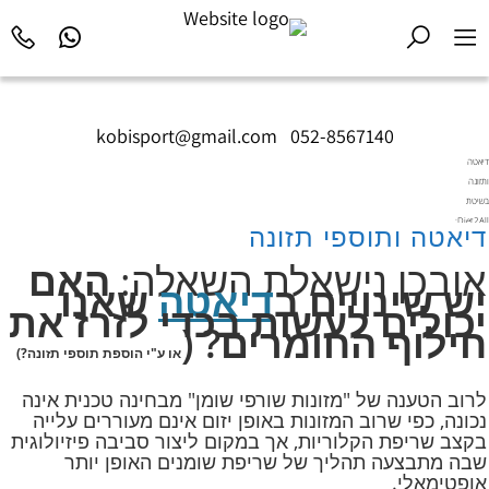
kobisport@gmail.com
|
052-8567140
דיאטה
ותזונה
בשיטת
Diet2All:
דיאטה ותוספי תזונה
המדע
שמאחורי
אובכן נישאלת השאלה:
האם
הגוף
יש שינויים ב
דיאטה
שאנו
המושלם.
יכולים לעשות בכדי לזרז את
חילוף החומרים? (
או ע"י הוספת תוספי תזונה?)
לרוב הטענה של "מזונות שורפי שומן" מבחינה טכנית אינה
נכונה, כפי שרוב המזונות באופן יזום אינם מעוררים עלייה
בקצב שריפת הקלוריות, אך במקום ליצור סביבה פיזיולוגית
שבה מתבצעה תהליך של שריפת שומנים האופן יותר
אופטימאלי.