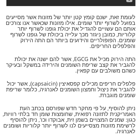
לעומת זאת, ישנם קומץ קטן יותר של מזונות אשר מסייעים
בפועל לשרוף יותר שומים. אילו מזונות שכאשר אנו צורכים
אותם הם עשויים להגדיל את יכולת גופנו לשרוף יותר
קלוריות, כמובן ניגזר מכך עלייה ביכולת של גופנו לשרוף
שומנים. הפופולריים והידועים ביותר הם התה הירוק
והפלפלים החריפים.
התה הירוק מכיל את EGCG, אשר להם ישנה את יכולת
להגביר את קצב שריפת השומנים והירידה במשקל ובעיקר
כשהם משולבים עם קפאין.
פלפלים חריפים מכילים קפסאיצין (capsaicin), אשר יכול
להגביר את ניצול וחמצון השומנים לאנרגיה, כלומר שריפת
שומנים מוגברת.
ניתן להוסיף, על פי מחקר חדש שפורסם בכתב העת
האמריקנית לתזונה רפואית, שחומצות שומן חד בלתי רוויות,
כגון: שמנים המצויים בשמן זית, אבוקדו וכו', ניתן להוסיף
לרשימת מזונות מצסייעים לנו לשרוף יותר קלוריות ושומנים
לאנרגיה.