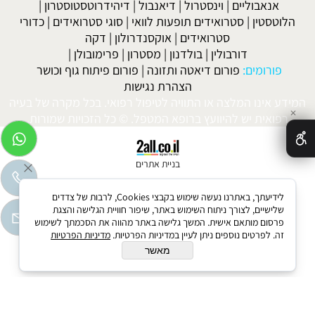
אנאבוליים
|
וינסטרול
|
דיאנבול
|
דיהידרוטסטוסטרון
|
הלוטסטין
|
סטרואידים תופעות לוואי
|
סוגי סטרואידים
|
כדורי
סטרואידים
|
אוקסנדרולון
|
דקה
דורבולין
|
בולדנון
|
מסטרון
|
פרימובולן
|
פורומים:
פורום דיאטה ותזונה
|
פורום פיתוח גוף וכושר
הצהרת נגישות
המידע אינו המלצה או התוויה לטיפול רפואי. בכל מקרה של בעיה
✕
רפואית יש להיוועץ ברופא המטפל. © כל הזכויות שמורות.
בניית אתרים
לידיעתך, באתרנו נעשה שימוש בקבצי Cookies, לרבות של צדדים
שלישיים, לצורך ניתוח השימוש באתר, שיפור חוויית הגלישה והצגת
פרסום מותאם אישית. המשך גלישה באתר מהווה את הסכמתך לשימוש
זה. לפרטים נוספים ניתן לעיין במדיניות הפרטיות.
מדיניות הפרטיות
מאשר