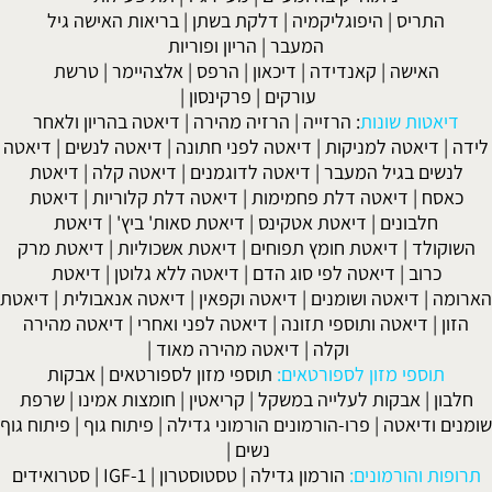
התריס
|
היפוגליקמיה
|
דלקת בשתן
|
בריאות האישה גיל
המעבר
|
הריון ופוריות
האישה
|
קאנדידה
|
דיכאון
|
הרפס
|
אלצהיימר
|
טרשת
עורקים
|
פרקינסון
|
דיאטות שונות
:
הרזייה
|
הרזיה מהירה
|
דיאטה בהריון ולאחר
לידה
|
דיאטה למניקות
|
דיאטה לפני חתונה
|
דיאטה לנשים
|
דיאטה
לנשים בגיל המעבר
|
דיאטה לדוגמנים
|
דיאטה קלה
|
דיאטת
כאסח
|
דיאטה דלת פחמימות
|
דיאטה דלת קלוריות
|
דיאטת
חלבונים
|
דיאטת אטקינס
|
דיאטת סאות' ביץ'
|
דיאטת
השוקולד
|
דיאטת חומץ תפוחים
|
דיאטת אשכוליות
|
דיאטת מרק
כרוב
|
דיאטה לפי סוג הדם
|
דיאטה ללא גלוטן
|
דיאטת
הארומה
|
דיאטה ושומנים
|
דיאטה וקפאין
|
דיאטה אנאבולית
|
דיאטת
הזון
|
דיאטה ותוספי תזונה
|
דיאטה לפני ואחרי
|
דיאטה מהירה
וקלה
|
דיאטה מהירה מאוד
|
תוספי מזון לספורטאים:
תוספי מזון לספורטאים
|
אבקות
חלבון
|
אבקות לעלייה במשקל
|
קריאטין
|
חומצות אמינו
|
שרפת
שומנים ודיאטה
|
פרו-הורמונים הורמוני גדילה
|
פיתוח גוף
|
פיתוח גוף
נשים
|
תרופות והורמונים:
הורמון גדילה
|
טסטוסטרון
|
IGF-1
|
סטרואידים