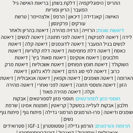
התריס
|
היפוגליקמיה
|
דלקת בשתן
|
בריאות האישה גיל
המעבר
|
הריון ופוריות
האישה
|
קאנדידה
|
דיכאון
|
הרפס
|
אלצהיימר
|
טרשת
עורקים
|
פרקינסון
|
דיאטות שונות
:
הרזייה
|
הרזיה מהירה
|
דיאטה בהריון ולאחר
לידה
|
דיאטה למניקות
|
דיאטה לפני חתונה
|
דיאטה לנשים
|
דיאטה
לנשים בגיל המעבר
|
דיאטה לדוגמנים
|
דיאטה קלה
|
דיאטת
כאסח
|
דיאטה דלת פחמימות
|
דיאטה דלת קלוריות
|
דיאטת
חלבונים
|
דיאטת אטקינס
|
דיאטת סאות' ביץ'
|
דיאטת
השוקולד
|
דיאטת חומץ תפוחים
|
דיאטת אשכוליות
|
דיאטת מרק
כרוב
|
דיאטה לפי סוג הדם
|
דיאטה ללא גלוטן
|
דיאטת
הארומה
|
דיאטה ושומנים
|
דיאטה וקפאין
|
דיאטה אנאבולית
|
דיאטת
הזון
|
דיאטה ותוספי תזונה
|
דיאטה לפני ואחרי
|
דיאטה מהירה
וקלה
|
דיאטה מהירה מאוד
|
תוספי מזון לספורטאים:
תוספי מזון לספורטאים
|
אבקות
חלבון
|
אבקות לעלייה במשקל
|
קריאטין
|
חומצות אמינו
|
שרפת
שומנים ודיאטה
|
פרו-הורמונים הורמוני גדילה
|
פיתוח גוף
|
פיתוח גוף
נשים
|
תרופות והורמונים:
הורמון גדילה
|
טסטוסטרון
|
IGF-1
|
סטרואידים
אנאבוליים
|
וינסטרול
|
דיאנבול
|
דיהידרוטסטוסטרון
|