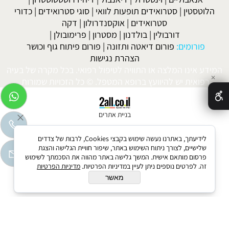
הלוטסטין
|
סטרואידים תופעות לוואי
|
סוגי סטרואידים
|
כדורי
סטרואידים
|
אוקסנדרולון
|
דקה
דורבולין
|
בולדנון
|
מסטרון
|
פרימובולן
|
פורומים:
פורום דיאטה ותזונה
|
פורום פיתוח גוף וכושר
הצהרת נגישות
המידע אינו המלצה או התוויה לטיפול רפואי. בכל מקרה של בעיה
✕
רפואית יש להיוועץ ברופא המטפל. © כל הזכויות שמורות.
בניית אתרים
לידיעתך, באתרנו נעשה שימוש בקבצי Cookies, לרבות של צדדים
שלישיים, לצורך ניתוח השימוש באתר, שיפור חוויית הגלישה והצגת
פרסום מותאם אישית. המשך גלישה באתר מהווה את הסכמתך לשימוש
זה. לפרטים נוספים ניתן לעיין במדיניות הפרטיות.
מדיניות הפרטיות
מאשר