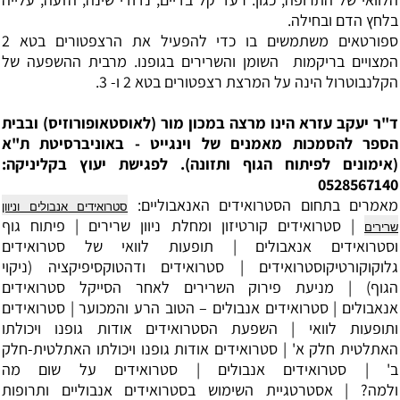
בלחץ הדם ובחילה.
ספורטאים משתמשים בו כדי להפעיל את הרצפטורים בטא 2
המצויים בריקמות השומן והשרירים בגופנו. מרבית ההשפעה של
הקלנבוטרול הינה על המרצת רצפטורים בטא 2 ו- 3.
ד"ר יעקב עזרא הינו מרצה במכון מור (לאוסטאופורוזיס) ובבית
הספר להסמכות מאמנים של וינגייט - באוניברסיטת ת"א
(אימונים לפיתוח הגוף ותזונה). לפגישת יעוץ בקליניקה:
0528567140
מאמרים בתחום הסטרואידים האנאבוליים:
סטרואידים אנבולים וניוון
|
סטרואידים קורטיזון ומחלת ניוון שרירים
|
פיתוח גוף
שרירים
וסטרואידים אנאבולים
|
תופעות לוואי של סטרואידים
גלוקוקורטיקוסטרואידים
|
סטרואידים ודהטוקסיפיקציה (ניקוי
הגוף)
|
מניעת פירוק השרירים לאחר הסייקל סטרואידים
אנאבולים
|
סטרואידים אנבולים – הטוב הרע והמכוער
|
סטרואידים
ותופעות לוואי
|
השפעת הסטרואידים אודות גופנו ויכולתו
האתלטית
חלק א' |
סטרואידים אודות גופנו ויכולתו האתלטית
-חלק
ב' |
סטרואידים אנבולים
|
סטרואידים על שום מה
ולמה?
|
אסטרטגיית השימוש בסטרואידים אנבוליים ותרופות