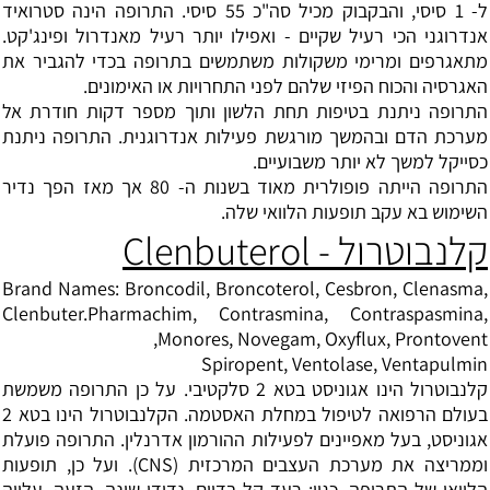
ל- 1 סיסי, והבקבוק מכיל סה"כ 55 סיסי. התרופה הינה סטרואיד
אנדרוגני הכי רעיל שקיים - ואפילו יותר רעיל מאנדרול ופינג'קט.
מתאגרפים ומרימי משקולות משתמשים בתרופה בכדי להגביר את
האגרסיה והכוח הפיזי שלהם לפני התחרויות או האימונים.
התרופה ניתנת בטיפות תחת הלשון ותוך מספר דקות חודרת אל
מערכת הדם ובהמשך מורגשת פעילות אנדרוגנית. התרופה ניתנת
כסייקל למשך לא יותר משבועיים.
התרופה הייתה פופולרית מאוד בשנות ה- 80 אך מאז הפך נדיר
השימוש בא עקב תופעות הלוואי שלה.
קלנבוטרול - Clenbuterol
Brand Names: Broncodil, Broncoterol, Cesbron, Clenasma,
Clenbuter.Pharmachim, Contrasmina, Contraspasmina,
Monores, Novegam, Oxyflux, Prontovent,
Spiropent, Ventolase, Ventapulmin
קלנבוטרול הינו אגוניסט בטא 2 סלקטיבי. על כן התרופה משמשת
בעולם הרפואה לטיפול במחלת האסטמה. הקלנבוטרול הינו בטא 2
אגוניסט, בעל מאפיינים לפעילות ההורמון אדרנלין. התרופה פועלת
וממריצה את מערכת העצבים המרכזית (CNS). ועל כן, תופעות
הלוואי של התרופה, כגון: רעד קל בדיים, נדודי שינה, הזעה, עלייה