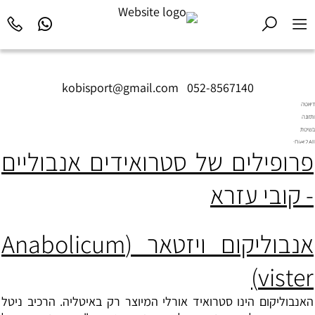
kobisport@gmail.com
|
052-8567140
דיאטה
ותזונה
בשיטת
Diet2All:
פרופילים של סטרואידים אנבוליים
המדע
שמאחורי
הגוף
- קובי עזרא
המושלם.
אנבוליקום ויזטאר (
Anabolicum
)
vister
האנבוליקום הינו סטרואיד אורלי המיוצר רק באיטליה. הרכיב ניטל