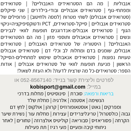
אנבוליות
|
מה הם הסטרואידים האנבוליים?
|
סטרואידים
ומפתחי-גוף
|
סטרואידים אנבוליים ובודי-בילדרים
|
שני סייקלים
(סטרואידים אנבולים) לשתי מטרות (למסה ולחיטוב)
|
פרופילים של
סטרואידים אנבוליים
|
סייקל-סטרואידים, PCT ודטוקסיפיקציה=ניקוי
הגוף
|
סטרואידים אנבולים-אנדרוגנים תופעות לוואי לגבירים
ונשים
|
סטרואידים אנאבולים ותוספי מזון
|
מה הם הסטרואידים
האנבוליים?
|
היסטוריה של סטרואידים האנבולים
|
סטרואידים
אנבולים, שומנים בדם ומחלות לב וכלי דם
|
סטרואידים אנבולים
טעויות נפוצות
|
סטרואידים אנאבולים שימוש למתחילים-הסייקל
הראשון
|
מניעת תופעות לוואי של סטרואידים אנבולים
| אודות
הספר:
סטרואידים-כל מה שרצית לדעת? ולא העזת לשאול!
לפרטים וליצירת קשר בנייד: 052-8567140
או
במייל:
kobisport@gmail.com
בריאות ורפואה:
סוכרת
|
סינוסיטיס
|
מחלות בדרכי
הנשימה
|
אסטמה
|
אלרגיה
|
מחלת שלד
ומפרקים
|
גאוט
|
אוסטאופורוזיס
|
קרוהן
|
אולקוס
|
לחץ דם
גבוה
|
כולסטרול
|
טריגליצרידים
|
עצירות
|
מחלות עור
|
נשירת שיער
הקרחה
|
פסוריאזיס
|
סבוריאה
|
קוליטיס אולצרוזה
|
טחורים
|
לאחר
ניתוחי קיבה ומעיים
| מעי רגיז |
תת פעילות