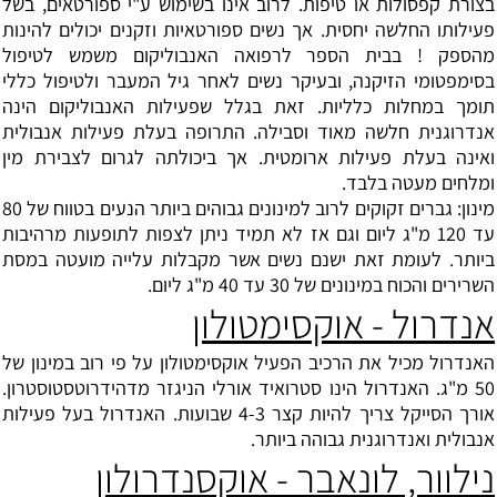
בצורת קפסולות או טיפות. לרוב אינו בשימוש ע"י ספורטאים, בשל
פעילותו החלשה יחסית. אך נשים ספורטאיות וזקנים יכולים להינות
מהספק ! בבית הספר לרפואה האנבוליקום משמש לטיפול
בסימפטומי הזיקנה, ובעיקר נשים לאחר גיל המעבר ולטיפול כללי
תומך במחלות כלליות. זאת בגלל שפעילות האנבוליקום הינה
אנדרוגנית חלשה מאוד וסבילה. התרופה בעלת פעילות אנבולית
ואינה בעלת פעילות ארומטית. אך ביכולתה לגרום לצבירת מין
ומלחים מעטה בלבד.
מינון: גברים זקוקים לרוב למינונים גבוהים ביותר הנעים בטווח של 80
עד 120 מ"ג ליום וגם אז לא תמיד ניתן לצפות לתופעות מרהיבות
ביותר. לעומת זאת ישנם נשים אשר מקבלות עלייה מועטה במסת
השרירים והכוח במינונים של 30 עד 40 מ"ג ליום.
אנדרול - אוקסימטולון
האנדרול מכיל את הרכיב הפעיל אוקסימטולון על פי רוב במינון של
50 מ"ג. האנדרול הינו סטרואיד אורלי הניגזר
מדהידרוטסטוסטרון
.
אורך הסייקל צריך להיות קצר 4-3 שבועות. האנדרול בעל פעילות
אנבולית ואנדרוגנית גבוהה ביותר.
נילוור, לונאבר - אוקסנדרולון