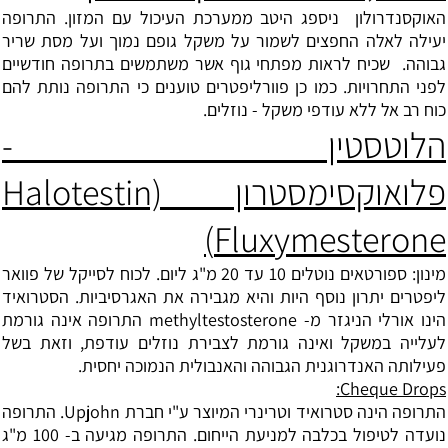
האוקסנדרולון
ניספג היטב ממערכת העיכול עם המזון. התרופה
יעילה לאלה החפצים לשמור על משקל גופם נמוך ועל מסת שריר
גבוהה. שכיח לראות מפתחי גוף אשר משתמשים בתרופה חודשיים
לפני התחרויות. כמו כן פוורליפטרים טוענים כי התרופה נותת להם
כוח רב אל ללא עודפי משקל - נוזלים.
הלוטסטין -
פלואוקסימסטרון Halotestin)
Fluxymesterone)
מינון: ספורטאים נוטלים 10 עד 20 מ"ג ליום. לכוח לסייקל של פוואר
ליפטרים יתרון נוסף היות והיא מגבירה את האגרסיביות. הסטרואיד
הינו אורלי הניגזר מ- methyltestosterone התרופה אינה גורמת
לעלייה במשקל ואינה גורמת לצבירת נוזלים עודפת, וזאת בשל
פעילותה האנדרוגנית הגבוהה והאנבולית הנמוכה יחסית.
Cheque Drops:
התרופה הינה סטרואיד וטרינרי המיוצר ע"י חברת Upjohn. התרופה
נועדה לטיפול בכלבה למניעת הייחום. התרופה מגיעה ב- 100 מ"ג