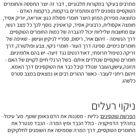
מתרבים בעיקר במקורות חלבוניים , דבר זה יוצר התססה והחומרים
הטוקסיים נספגים לדם ומתפזרים ברקמות, ברקמות האדם -
כתוצאה מפירוק המזון היוצר חומרי פסולת כגון: אוריאה, יוריק אסיד,
חומצה אקסולית, כרבוניק אסיד, קראטינין. נוסף לכך כל מצב רגשי,
עם מחשבות שליליות יכול להגברה של כמות החומרים הטוקסיים.
דרך הנשימה - זיהום אויר, ריסוס, ספריי לניקיון ועישון - שאיפה של
חומרים כימיים. ספיגה דרך העור- חומרי ניקוי, צבע ופולטורה, דרך
זריקה כטיפול תרופתי, דאודרנטים נגד זיעה- יש בהם אלומיניום.
חומרים טוקסיים שנולדים איתם- בשל הרגלי חיים לקויים של האם -
תזונה,עישון,העובר שנולד קיבל כבר את הטוקסינים דרך האמא.
זיהום ריחני לעובר- כאשר ההורים רבים או נמצאים במצב סטרס
כלשהו.
ניקוי רעלים
הפרשת טוקסינים
: כליות - מסננות את הדם באופן שוטף. מע' עיכול-
בתהליך הדפיקציה - כולל הכבד ומיץ המרה - הכבד מנטרל את
החומרים הטוקסיים, דרך המרה שממיסה את השומנים לחלקיקים