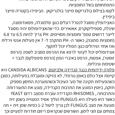
התפתחותם בשל החומציות.
לקטו-בצילוס בולגריקוס מייצר בולגריקאן . הביפידו-בקטריה מייצר
ביפידין.
האצידופלין מסוגל לנטרל רעלים כגון: סלמונלה, פסאודומונה,
שיגלה, סטפיליקוקרס, אאואיריס. כדי שהאצידופולוס יהיה מסוגל
לייצר דרושים טמפ' וחומציות מסויימים. PH צריך להיות 6.5 עד 6.8
(חומציות מתונה), כאשר ה- PH מתקרב ל- 7 אין פעילות אנטי וירלית
ואז אחד הוירולים כגון: הפוליו יכול לתקוף.
אצידופוליס יכול לעזור לרפא את ההרפס מסביב לשפה (הרפס
זוסטר), אפטות, הרפס באיברי המין (הרפס סימפלקס) לגבר +
שטיפות וגינליות.
פלורה ידידותית כנגד קנדידה אלביקנס
, CANDIDA ALBICANS היא
קיימת אצל כולם באופן נורמלי, לא מזיקה ומוגבלת בפעילותה, כמובן
כשהפעילות תקינה של מע' העיכול וכשהמערכת החיסון מספיק
חזקה, ביוטין המונע את התרבות הקנדידה, מונע את התעוררותה
והתרבותה , RHISOMES הקנדידה עוברת ממצב רדום YEAST
כאשר היא פעילה היא PUNGUS הוליך אסיד המצוייה בשמן זית
מונעת את מצב FUNGUS לכן צריך ליטול 1-2 כפיות שמן זית + תה
צמחים עם חצי לימון. השורשים שנקראים ריזום חודרות למעיים וכך