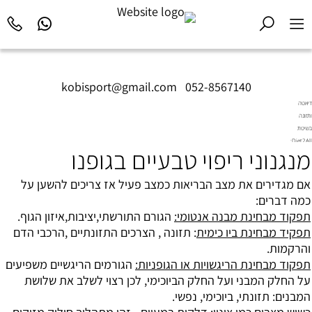
kobisport@gmail.com
|
052-8567140
דיאטה
ותזונה
בשיטת
Diet2All:
מנגנוני ריפוי טבעיים בגופנו
המדע
שמאחורי
הגוף
אם מגדירים את מצב הבריאות כמצב פעיל אז צריכים להשען על
המושלם.
כמה דברים:
תפקוד מבחינת מבנה אנטומי:
הגורם התורשתי,יציבות,איזון הגוף.
תפקיד מבחינת ביו כימית
: תזונה , הצרכים התזונתיים ,הרכבי הדם
והרקמות.
תפקוד מבחינת הריגשויות או הגופניות:
הגורמים הריגשיים משפיעים
על החלק המבני ועל החלק הביוכימי, לכן רצוי לשלב את שלושת
המבנים: תזונתי, ביוכימי, נפשי.