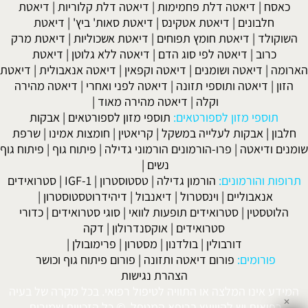
כאסח
|
דיאטה דלת פחמימות
|
דיאטה דלת קלוריות
|
דיאטת
חלבונים
|
דיאטת אטקינס
|
דיאטת סאות' ביץ'
|
דיאטת
השוקולד
|
דיאטת חומץ תפוחים
|
דיאטת אשכוליות
|
דיאטת מרק
כרוב
|
דיאטה לפי סוג הדם
|
דיאטה ללא גלוטן
|
דיאטת
הארומה
|
דיאטה ושומנים
|
דיאטה וקפאין
|
דיאטה אנאבולית
|
דיאטת
הזון
|
דיאטה ותוספי תזונה
|
דיאטה לפני ואחרי
|
דיאטה מהירה
וקלה
|
דיאטה מהירה מאוד
|
תוספי מזון לספורטאים:
תוספי מזון לספורטאים
|
אבקות
חלבון
|
אבקות לעלייה במשקל
|
קריאטין
|
חומצות אמינו
|
שרפת
שומנים ודיאטה
|
פרו-הורמונים הורמוני גדילה
|
פיתוח גוף
|
פיתוח גוף
נשים
|
תרופות והורמונים:
הורמון גדילה
|
טסטוסטרון
|
IGF-1
|
סטרואידים
אנאבוליים
|
וינסטרול
|
דיאנבול
|
דיהידרוטסטוסטרון
|
הלוטסטין
|
סטרואידים תופעות לוואי
|
סוגי סטרואידים
|
כדורי
סטרואידים
|
אוקסנדרולון
|
דקה
דורבולין
|
בולדנון
|
מסטרון
|
פרימובולן
|
פורומים:
פורום דיאטה ותזונה
|
פורום פיתוח גוף וכושר
הצהרת נגישות
המידע אינו המלצה או התוויה לטיפול רפואי. בכל מקרה של בעיה
✕
רפואית יש להיוועץ ברופא המטפל. © כל הזכויות שמורות.