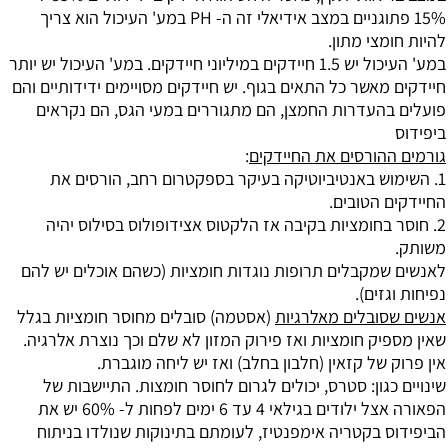
15% פתוגניים במצב אידיאלי זה ה- PH במע' העיכול הוא צריך
להיות חומצי מתון.
במע' העיכול יש 1.5 חיידקים במיליוני חיידקים. במע' העיכול יש יותר
חיידקים מאשר כל התאים בגוף. יש חיידקים מסויימים ידידותיים והם
פועלים בהעדרות החמצן, הם מתגוררים במעי הגס, הם נקראים
ביפידוס
גורמים ההורסים את החיידקים
:
1. השימוש באנטיביוטיקה בעיקר בספקטרום רחב, הורסים את
החיידקים הטובים.
2. חוסר בחומציות בקיבה אז הלקטוס אצידופולוס בסילוס יהיה
משותק.
לאנשים שמקבלים תרופות נוגדות חומציות (כשהם אוכלים יש להם
נפיחות וגזים).
אנשים שסובלים מאלרגיות
(אסטמה) סובלים מחוסר חומציות בגלל
שאין מספיק חומציות ואז פירוק המזון לא שלם וכך נוצרת אלרגיה.
אין פרוק של קזאין (חלבון בחלב) ואז יש ליחה מוגברת.
שינויים כגון: סטרס, יכולים לגרום לחוסר חומצות. התיישבות של
הפאורה אצל ילודים בגילאי 4 עד 6 ימים לפחות ל- 60% יש את
הביפידוס בקטריה אימפנטיז, לעומתם בתינוקות שנולדו בניתוח