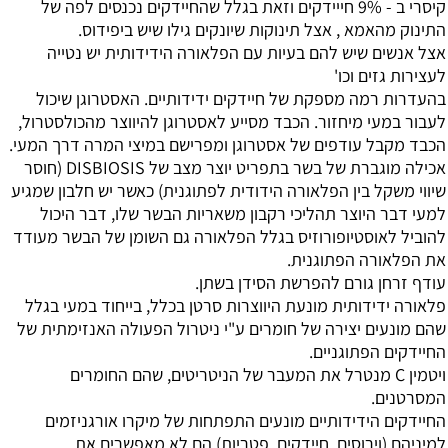
קיסרי ב - 9% חייידקים וזאת בגלל שהחיידקים נכנסים לפה של
התינוק מהאמא , אצל תינוקות שיונקים גילו שיש ביפידוס.
אצל אנשים שיש להם בעיות עם הפלאורה הידידותית יש נטייה
לעצירות גזים וכו'
בהעדרות רמה מספקת של חיידקים ידידותיים. האסטרוגן שיכול
לעבור במעי מיחזור. הכבד מסייע לאסטרוגן להיווצר מהכולסטרול,
הכבד מקבל עודפים של אסטרוגן ומפרישם במיצי המרה דרך המעי.
אכילה מוגברת של בשר בתפריט יוצר מצב של DISBIOSIS (חוסר
שיווי משקל בין הפלאורה הידודית לפתוגנית) כאשר יש חלבון שמגיע
למעי דבר היוצר תהליכי רקבון משאריות הבשר שלו, דבר היכול
להוביל לאוסטיופורוזיס בגלל הפלאורה גם השומן של הבשר מעודד
את הפלאורה הפתוגנית.
עודף זרחן גורם להפרשת הסידן בשתן.
פלאורה ידידותית מונעת היווצרות סרטן בכלל, בייחוד במעי בגלל
שהם מונעים יצירה של חומרים ע"י ניטרול הפעולה האנזימתית של
החיידקים הפתוגניים.
ויטמין C מנטרל את המעבר של הניטריטים, שהם החומרים
המסרטנים.
החיידקים הידידותיים מונעים התפתחות של מיקרו אורגניזמים
למיניהם (וירוסים, חיידקים, פטריות) הם לא מאפשרים את