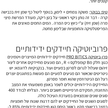
קטנים יותר.
טיפ: בבוקר
: משקה צמחים + לימון, בנוסף ליטול כף שמן זית בכבישה
קרה - דבר זה נותן ניקוי ראשוני על בטן ריקה, מעודד הפרשת מיצי
מרה (שמן זית) ע"י כיווץ כיס המרה . המים החמים מאיצים את
הפריסטלטיקה והחומציות שבלימון מחטה.
פרוביוטיקה חיידקים ידידותיים
פרו-ביוטיקה PRO BITICS
חיידקים ידידותיים המייצרים ויטמינים
כגון: חלק מB קומפלקס ו- R , הם מונעים מחיידקים אחרים ליצור
זיהום שעלול לגרום לסרטן במעיים ועוד. בנקניקיות לדוגמא: יש
ניטריטים שכאשר הם מגיעים למעיים הם פוגשות בפתוגנים יוצרים
רעל הם הניטרוזמין שהוא חומר מסרטן.
החיידקים הידידותיים יכולים לשפר באופן משמעותי את המצב
התזונתי, תפקידם תרפייטיים חשובים ביותר. הצליחו לבודד 400
סוגים שונים שנמצאים במערכת העיכול כולה.
לסוגים השונים של החיידקים יש להם דרגות שונות של חומציות
במצב בריאותי תקין, כאשר היחס הוא חיידקים ידידותיים 85% ל-