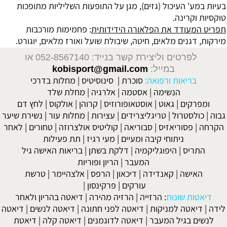
בעיות במע' העיכול (גזים), מגן על התופעות השליליות מתופכות
טוקסיות וקרינה.
תפריט המעודד את הפלאורה הידידותית
: פחמימות מורכבות
מירקות, דגנים מלאים, חיטה, שיבולת שועל ואורז מלאים, יוגורט.
לפרטים וליצירת קשר בנייד: 052-8567140
או
במייל:
kobisport@gmail.com
בריאות ורפואה:
סוכרת
|
סינוסיטיס
|
מחלות בדרכי
הנשימה
|
אסטמה
|
אלרגיה
|
מחלת שלד
ומפרקים
|
גאוט
|
אוסטאופורוזיס
|
קרוהן
|
אולקוס
|
לחץ דם
גבוה
|
כולסטרול
|
טריגליצרידים
|
עצירות
|
מחלות עור
|
נשירת שיער
הקרחה
|
פסוריאזיס
|
סבוריאה
|
קוליטיס אולצרוזה
|
טחורים
|
לאחר
ניתוחי קיבה ומעיים
| מעי רגיז |
תת פעילות
התריס
|
היפוגליקמיה
|
דלקת בשתן
|
בריאות האישה גיל
המעבר
|
הריון ופוריות
האישה
|
קאנדידה
|
דיכאון
|
הרפס
|
אלצהיימר
|
טרשת
עורקים
|
פרקינסון
|
דיאטות שונות
:
הרזייה
|
הרזיה מהירה
|
דיאטה בהריון ולאחר
לידה
|
דיאטה למניקות
|
דיאטה לפני חתונה
|
דיאטה לנשים
|
דיאטה
לנשים בגיל המעבר
|
דיאטה לדוגמנים
|
דיאטה קלה
|
דיאטת