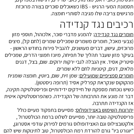
תסמונת המעי הרגיש - IBS כשאוכלים סוכרים בצורה מרוכזת
מרגישים צריבה שלו מגיבה לסותרי חומצה.
רכיבים נגד קנדידה
חומרים נגד קנדידה
: להמנע מדברי סוכר, אלכוהול, תוספי מזון
(צבעי מאכל, חומרים משמרים שמכילים שמרים (לחם קל), מיצים
מרוכזים, עישון, דברים מעושנים, להגביל פירות בחודש הראשון -
בעיקר מזון שעבר תהליך של תפיחה, מיונז חמוצי הדרים, שמכילים
סיטריק אסיד. אין הגבלה לגבי ירקות ירוקים. שום, בצל, דגנים
מלאים, דגים, קיטניות לחם ללא שמרים.
חומרים ספציפיים שמועילים
: שמן זית, שום, ביוטין, חומצה שומנית
מהקוקוס שנקראת קפרליק אסיד (תרופה ניסטטון).
כשיש נוכחות מספקת של חיידקים ידידותיים ופריסטלטיקה תקינה,
דבר זה מונע את התרבותה של הקנדידה. כשהפרוסטלטיקה איטית
אז הקנדידה תתרבה.
יתרונות השימוש באצידופולוס
: מסייעים בתפקוד מעיים כולל
פריסטלטיקה טובה יותר, מסייעים לשלוט ברמת הכולסטרול ,
אלקטובצילוס וגם האצידופולוס גורמים לפירוק עודפי אסטרוגן,
"יוגורט ביו" גורם להורדת רמת הכולסטרול, טוב לתינוקות שיש להם