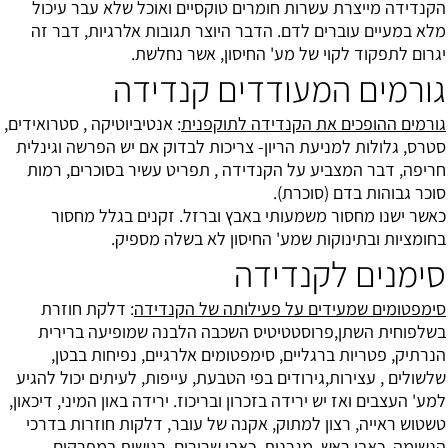
הקנדידה מייצרת עשרות חומרים טוקסיים ואוכל שלא עבר עיכול
מלא במעיים עוברים לדם. הדבר היוצר תגובות אלרגיות, דבר זה
יגרום לתפקוד לקוי של מע' החיסון, אשר נחלשת.
גורמים המעודדים קנדידה
גורמים ההופכים את הקנדידה לתוקפנית
: אנטיביוטיקה , סטרואידים,
סטרס, גלולות למניעת הריון- צריכות לבדוק אם יש הפרשה וגינלית
חריפה, דבר המצביע על הקנדידה , תפריט עשיר בסוכרים, רמות
סוכר גבוהות בדם (סוכרת).
כאשר ישנו מחסור משמעותי באבץ וברזל. זקנים בגלל מחסור
בחומציות ובתינוקות שמע' החיסון לא בשלה מספיק.
סימנים לקנדידה
סימפטומים שמעידים על פעילותה של הקנדידה
: דלקת חוזרת
בשלפוחית השתן,פרוסטטיטיס השכבה הלבנה שמופיעה ברירית
הנרתיק, פטריות ברגליים, סימפטומים אלרגיים, נפיחות בבטן,
שלשולים , עצירות,גירודים בפי הטבעת, עייפות, לעיתים יכול להגיע
למע' העצבים ואז יש ירידה בזכרון ובריכוז. ירידה באון המיני, דיכאון,
טשטוש ראייה, רצון למתוק, אקנה של עובר, דלקות חוזרות בדרכי
הנשימה, כאבי ראש, מגרנות, כאבי שרירים, רגישות במפרקים,