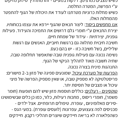
כשיש מצבים כמו צינון: דלקות במעיים - זהו מתהליך סילוק מזיקים
ע"י הפרשה, המטרה החלמה.
כשיש מחלות כרוניות מטרתנו לעודד את היכולת של הגוף להתפטר
מהמחלות האלו.
אנו מחפשים ביסוד
: ליצור תנאים שהגוף יירפא את עצמו בכוחותיו.
יצירת התנאים ע"י חומרי גלם דרושים את התמיכה והעידוד. פעילות
גופנית, יצירתיות - עידוד של שמחת חיים.
חשיבה חיבוית מתלווה גם ברגשות חיוביים, האנשים עם רגשות
שליליים, בשל חשיבה כזו - יש בהם כעס.
נשימה נכונה עם פעילות גופנית טובה שתאפשר תחלופה טובה.
שתיה חשובה מאוד לתהליך הניקוי של הגוף.
התנהגות מינית בצורה נכונה.
הפרעות של מערכת עיכול
, שמונעים ספיגה של מזון ב-2 מישורים:
פריסטלטיקה לא מספיק טובה, או שאין מספיק הפרשה של מיצי
עיכול או מצבים של תסיסת יתר.
טוקסינים - רעלנים
: כוללים תוספות מזון שיש להם תופעות (חומר
משמר), חומרי ריסוס , מתכות רעילות, כלור, כמו כן כלים שבשימושינו
-סירים מאלומיניום , עופרת. טיפולים תרופתיים. אצל ילדים -
מכניסים לפה צעצועים, עפרונות (לועסים עופרת). במעי הגס -
כשהפלאורה לא בריאה חיידקים שיוצרים תהליכי רקבון. חיידקים