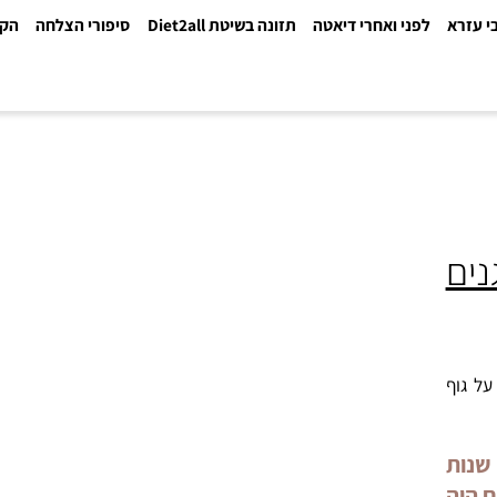
א
לפני ואחרי דיאטה
תזונה בשיטת Diet2all
סיפורי הצלחה
הקלינ
ף