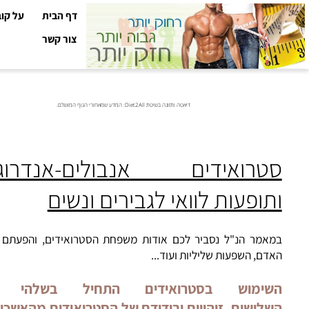
דף הבית
על קובי עזר
צור קשר
דיאטה ותזונה בשיטת Diet2All: המדע שמאחורי הגוף המושלם.
טרואידים אנבולים-אנדרוגנים
ופעות לוואי לגבירים ונשים
אמר הנ"ל נסביר לכם אודות משפחת הסטרואידים, והפעתם על גו
ם, השפעות שליליות ועוד...
ימוש בסטרואידים התחיל בשלהי שנות