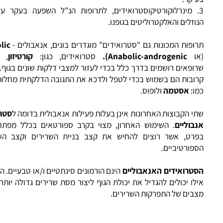
רירים.
גלוקוקורטיקוסטרואידים
, לתרופות השפעה על משק האנרגיה והסוכרי
קר.
מינרלוקורטיקוסטרואידים
, לתרופות הנ"ל השפעה בעקר על מש
זלים והאלקטרוליטים בגופנו.
פות המכונות גם "סטרואידים" מוגדרים בונים, אנאבולים -
nabolic
ו
Anabolic-androgenic
).
סטרואידים, כגון:
קורטיזון
, תרופו
פאים רושמים בדרך כלל בכדי לעזור למצבי דלקות שונים בגוף. לעתי
ובות הם בשמוש בכדי לטפל ולדכא את התגובה הדלקתית מחלות שונו
ו:
אסטמה
ולופוס.
 הקבוצות האחרונות אינן בעלות פעילות אנאבולית בדומה ל
סטרואידי
בוליים
. השימוש האחרון, מצוי בקרב ספורטאים בכלל מפתחי הגו
רט, אשר רוצים להחיש את קצב בניית השרירים וקצב השיפורי
ורטיביים.
טרואידים האנאבוליים
הינם הורמונים סינתטיים ו/או טבעיים. הורמוני
ו יכולים להגדיל את יכולת הגוף ליצור מסת שרירים גדולה יותר ולמנו