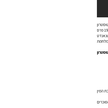
ן
Ru קיבל בשנת 1939 פרס
ט
ת
ן
ן