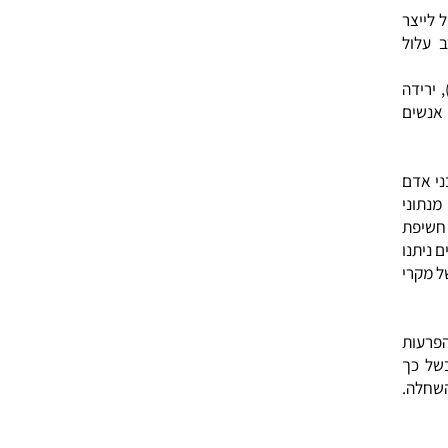
ם
ת
ר
ל
ה
ם
ם
י
ת
ו
י