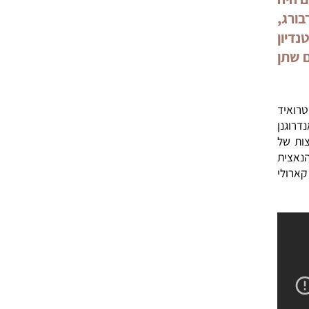
ה
,
ן
ן
סטרואיד
נן
ת של
ת
י