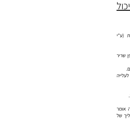
ת
ך
.
י
ר
עלייה