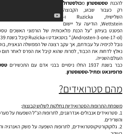
רסם מאמר המתאר "שיטה
כנת
טסטוסטרון
מ
כולסטרול
 כעבור שבוע, הקבוצה
השלישית, Ruzicka ו-
Wettstein, הודיעה על יישום
טנט בעיתון "על הכנת מלאכותית של הורמוני האשכים טסטוסטרו
(Androsten-3-one-17-ol)." בוטנאנדט ו-zicka
בל לכימיה על עבודתם, אך עקב רצונה של הממשלה הנאצית, בוטנאנד
לץ לדחות את הכבוד, למרות שהוא קיבל את הפרס לאחר תום מלחמ
לם השנייה.
1937 החלו ניסויים בבני אדם עם התכשירים
טסטוסטרו
ופיונאט
ו
מתיל-טסטוסטרון
.
הם סטרואידים?
פחת התרופות הסטרואידיות נחלקות לשלוש קבוצות
:
סטרואידים אנבולים-אנדרוגנים
, לתרופות הנ"ל השפעות על מערכת המי