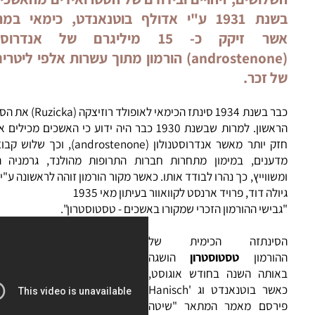
לושים, זיהויים ובידודם של הסטרואידים מהאשכים הי
בשנת 1931 ע"י אדולף בוטנאנדט, כימאי במרבורג
אשר זיקק כ- 15 מיליגרם של אנדרוסטנדיו
(androstenone) הורמון מתוך עשרות אלפי ליטרים שת
 זכר.
כבר בשנת 1934 סינתז הכימאי לאופולד רוזיצקה (Ruzicka) את ה
הראשון. למרות שבשנת 1930 כבר היה ידוע כי האשכים מכילים אנדרוג
חזק יותר מאשר אנדרוסטנולון (androstenone), וכך שלוש קבוצו
ענים, במימון מתחרות חברות התרופות מהולנד, גרמניה הנאצי
ווייץ, כך נהרו לבודד אותו. כאשר מקור הורמון זוהה לראשונה ע"י קארול
לה דוד, פרויד ארנסט לקוואוור בעיתון מאי 1935
ישי ההורמון הזכרי שמקורו באשכים - טסטוסטרון".
ינתזה הכימית של
ורמון
טסטוסטרון
הושגה
ותה השנה בחודש אוגוסט,
כאשר בוטנאנדט וג 'Hanisch