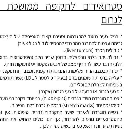
ים המשתמשות ב
סטרואידים אנבוליים אנדרוגנים
עשוי להופיע הפרעו
חזור החודשי (אי-סדירות ועד הפסקת קבלת המחזור) וזאת בשל כ
סטרואידים יכולים לשבש את ההתבגרות ושחרור של ביצית מן השחלה
עה זו עלולה לגרום לטווח הארוך לבעיות פוריות.
טרואידים לתקופה ממושכת יכול
רום
בגיל צעיר מאוד להתגרמות וסגירת קצות האפיפיזה של העצמות (ע"
מת עצמות להתבגר מהר מדי להפסיק לגדול בגיל צעיר).
ולים בכבד (liver tumors).
גדילת יתר בלתי נורמאלית בדופן שריר הלב (היפרטרופיה בדופן שרי
) הדבר עשוי להחריף מצב של אנגינה פקטוריס (תעוקות חזה).
נודות במצב הרוח ואלימות, התנהגות תוקפנית ומצבי רוח תוקפניים.
* עלייה ברמות השומנים בדם (בעיקר כולסטרול LDL) אשר תורמים ל
יחות למחלת לב וכלי דם.
צעי בגרות או הרעה של פצעי בגרות (אקנה).