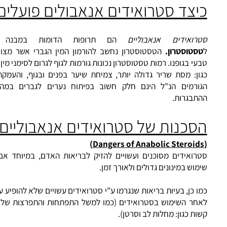
בים של התפרקות השרירים.
צד סטרואידים אנאבולים פועלים?
רואידים אנאבוליים
הם תרופות הדומות במבנה הכימי
סטוסטרון.
הטסטוסטרון נחשב להורמון המין הגברי אשר מצוי באופ
י בגופנו. רמות טסטוסטרון נכונות גורמות לגוף לגרום לסימני מין זכריים
ון: מסת שריר גדולה יותר, צמיחת שיער בפנים ובגוף, והעמקת הקול
ורמים הנ"ל הינם חלק חשוב בפיתוח נערים לגברים במהלך גי
תבגרות.
כנות של סטרואידים אנאבוליים
)
Dangers of Anabolic Steroi
רואידים מסוכנים ועשויים להזיק לבריאות האדם, במיוחד אם נעש
וש במינונים גדולים ולאורך זמן.