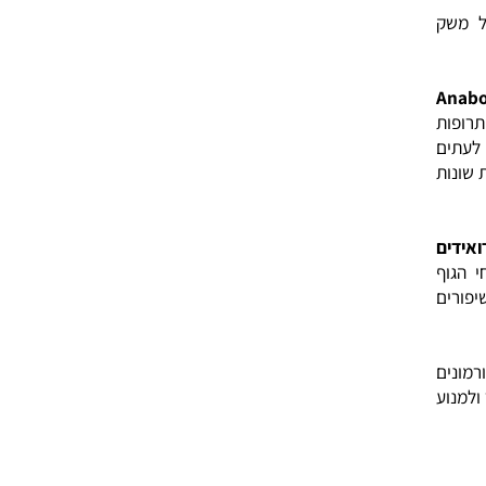
ם
ק
A
ת
ם
ת
ם
ף
ם
ם
ע