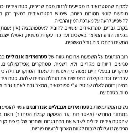
 כן, בעיות בריאות שנגרמו ע"י סטרואידים עשויים שלא להופיע עד שני
חר השימוש בסטרואידים (כמו למשל התפתחות והתפרצות של מחלו
ת כגון: מחלות לב וסרטן).
ות שהסטרואידים מסייעים לבנות מסת שרירים, סטרואידים יכול לייצ
פעות לוואי חמורות ביותר. שימוש בסטרואידים במשך זמן רב עלו
פיע לרעה על מערכת המין והרבייה.
ב גברים, סטרואידים עשויים להוביל לאימפוטנציה (אין אונות), יריד
מות הזרע המיוצר באשכים ועד כדי עקרות משנית, ואפילו ישנם אנשי
שים בהתכווצות גודל האשכים.
 הנתונים על השפעות ארוכות טווח של
סטרואידים אנבוליים
בבני אד
יעים דיווחים מקריים ולא רשמית ממחקרים אפידמיולוגיים. מנתונ
קרים בבעלי חיים נצפה כי האפשרות שאחד המחקרים גילה כי חשיפ
ברים זכרים קיצרה בחמישית את תוחלת החיים שלהם. סטרואידים ניתנ
נון דומה לאלה שניטלו ע"י ספורטאים, המצב גרם לאחוז גבוה של מקר
ות בטרם עת.