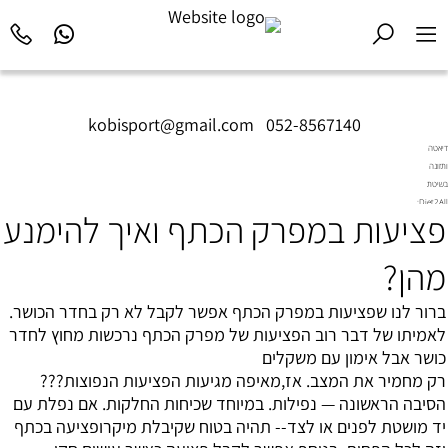
kobisport@gmail.com
|
052-8567140
דיאטה
ותזונה
בשיטת
Diet2All:
פציעות במפרק הכתף ואיך להימנע
המדע
שמאחורי
הגוף
מהן?
המושלם.
ברור לנו שפציעות במפרק הכתף אפשר לקבל לא רק בחדר הכושר.
לאמיתו של דבר רוב הפציעות של מפרק הכתף נרכשות מחוץ לחדר
כושר אבל אימון עם משקלים
רק מחמיר את המצב. אז,מאיפה מגיעות הפציעות הנפוצות???
הסיבה הראשונה — נפילות. במיוחד שכיחות החלקות. אם נפלת עם
יד מושטת לפנים או לצד-- תהיה בטוח שקיבלת מיקרופציעה בכתף