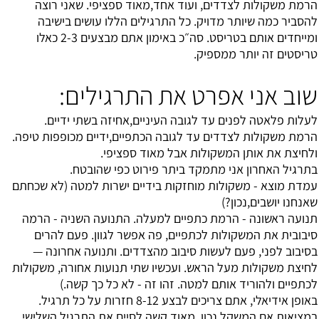
הרמת משקולות לצדדים, ועוד אחד,מאוד ספציפי. שאני רוצה
להסביר כמה שיותר מדויק. כל התרגילים הללו עושים בישיבה
ומייחדים אותם בטריסט. סה״כ באימון אתם מבצעים 2-3 כאלו
טריסטים זה יותר ממספיק.
שוב אני אפרט את התרגילים:
לעלות פלאטה לפנים עד לגובה העיניים,אחיזה בשתי ידיים.
הרמת משקולות לצדדים עד לגובה הכתפיים,ידיים מכופפות טיפה.
ולחיצת את אותן המשקולות אבל מאוד ספציפי.
בתרגיל האחרון אני מתמקד ביתר פירוט כפי שהובטח.
עמדת מוצא - משקולות מוחזקות בידיים ישרות למטה (לא שכחתם
שאנחנו יושבים,נכון?)
תנועה ראשונה - הרמת כתפיים למעלה. התנועה השניה - הרמה
סיבובית את המשקולות לכתפיים, פה אפשר לגוון. פעם להרים
בסיבוב לפני, פעם לעשות סיבוב מהצדדים. ותנועה אחרונה —
לחיצת משקולות מעל הראש. ועכשיו שתי תנועות אחורה, משקולות
לכתפיים ולהוריד אותם למטה. זהו זה - לא כל כך קשה.)
באופן אידיאלי, אתם צריכים לבצע 8-12 חזרות על כל תרגיל.
במציאות,אם המשקל נכון, מאוד קשה לסיים את התרגיל השלישי.