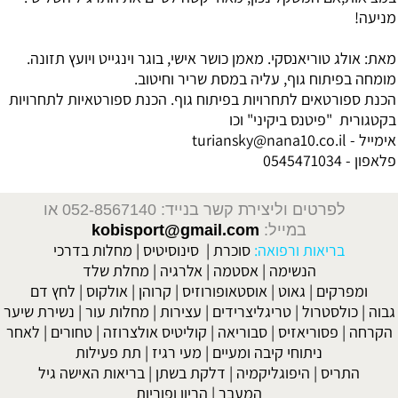
מניעה!
מאת: אולג טוריאנסקי. מאמן כושר אישי, בוגר וינגייט ויועץ תזונה.
מומחה בפיתוח גוף, עליה במסת שריר וחיטוב.
הכנת ספורטאים לתחרויות בפיתוח גוף. הכנת ספורטאיות לתחרויות
בקטגורית "פיטנס ביקיני" וכו
אימייל - turiansky@nana10.co.il
פלאפון - 0545471034
לפרטים וליצירת קשר בנייד: 052-8567140
או
במייל:
kobisport@gmail.com
בריאות ורפואה:
סוכרת
|
סינוסיטיס
|
מחלות בדרכי
הנשימה
|
אסטמה
|
אלרגיה
|
מחלת שלד
ומפרקים
|
גאוט
|
אוסטאופורוזיס
|
קרוהן
|
אולקוס
|
לחץ דם
גבוה
|
כולסטרול
|
טריגליצרידים
|
עצירות
|
מחלות עור
|
נשירת שיער
הקרחה
|
פסוריאזיס
|
סבוריאה
|
קוליטיס אולצרוזה
|
טחורים
|
לאחר
ניתוחי קיבה ומעיים
| מעי רגיז |
תת פעילות
התריס
|
היפוגליקמיה
|
דלקת בשתן
|
בריאות האישה גיל
המעבר
|
הריון ופוריות