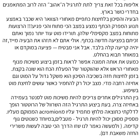
אליפות בכל זאת צריך לתת לתרגיל ה״אהוב״ הזה לרוב המתאמנים
בחדרי כושר בארץ.
הבעיה והסיכון בלחיצות כתפיים מאחורי הצוואר היא שכבר באמצע
תנוע המפרק הכתף נמצע במצב הכי מתוח והכי פגיע!!! הרצועות
מתוחות במצב מקסימלי שלהן. תורידו מוט עוד יותר נמוך ואתם
זכיתם בפציעה חדשה בכתף. אולי אתם לא תזהו את הבעיה מייד,זה
יהיה קריעה קלה בלבד. אבל אני מבטיח — פציעה במוקדם או
במאוחר תבוא בהחלט.
כמעט את אותה תמונה אפשר לראות בזמן ביצוע משיכות מנוף
מאחורי הראש אלא שהווקטור של הפעלת הכח הוא שונה בקצת.
בזמן לחיצות חזה בשכיבה הסיכון הוא משקל גדול על המוט וגם
אחיזה רחבה מדי. מצב יכול רק להחמיר כאשר עושים לחיצת מוט
בשיפוע.
בין התרגילים אחרים צריכים להיות משיכות מוט לסנטר בעמידה
באחיזה צרה. בעת ביצוע התרגיל הזה השרוול של הרוטטור הופך
לדלקתי כתוצאה מלחץ מתמיד עליו מacromion הממוקם מעליו.
מספיק מסוכן יכול להיות תרגיל - מטבלים,במיוחד כשנוטים גוף
קדימה. ( ולמעשה נאמר לנו שזו הדרך הכי טובה לעשות משרירי
החזה משאבת דם).