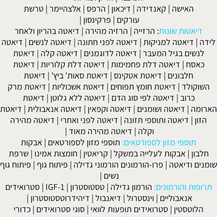
האישה
|
קאנדידה
|
דיכאון
|
הרפס
|
אלצהיימר
|
טרשת
עורקים
|
פרקינסון
|
דיאטות שונות
:
הרזייה
|
הרזיה מהירה
|
דיאטה בהריון ולאחר
לידה
|
דיאטה למניקות
|
דיאטה לפני חתונה
|
דיאטה לנשים
|
דיאטה
לנשים בגיל המעבר
|
דיאטה לדוגמנים
|
דיאטה קלה
|
דיאטת
כאסח
|
דיאטה דלת פחמימות
|
דיאטה דלת קלוריות
|
דיאטת
חלבונים
|
דיאטת אטקינס
|
דיאטת סאות' ביץ'
|
דיאטת
השוקולד
|
דיאטת חומץ תפוחים
|
דיאטת אשכוליות
|
דיאטת מרק
כרוב
|
דיאטה לפי סוג הדם
|
דיאטה ללא גלוטן
|
דיאטת
הארומה
|
דיאטה ושומנים
|
דיאטה וקפאין
|
דיאטה אנאבולית
|
דיאטת
הזון
|
דיאטה ותוספי תזונה
|
דיאטה לפני ואחרי
|
דיאטה מהירה
וקלה
|
דיאטה מהירה מאוד
|
תוספי מזון לספורטאים:
תוספי מזון לספורטאים
|
אבקות
חלבון
|
אבקות לעלייה במשקל
|
קריאטין
|
חומצות אמינו
|
שרפת
שומנים ודיאטה
|
פרו-הורמונים הורמוני גדילה
|
פיתוח גוף
|
פיתוח גוף
נשים
|
תרופות והורמונים:
הורמון גדילה
|
טסטוסטרון
|
IGF-1
|
סטרואידים
אנאבוליים
|
וינסטרול
|
דיאנבול
|
דיהידרוטסטוסטרון
|
הלוטסטין
|
סטרואידים תופעות לוואי
|
סוגי סטרואידים
|
כדורי