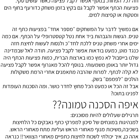
וזה לכל הפחות. בנוסף אפשר לקבל פציעה כאשר עושים סקי.
פציעות הכתף אפשר לקבל גם בקיץ בזמן משחק כדורעף בחוף הים
ומטקות או קפיצות למים.
אם נמשיך לדבר על המשחקים ״מספר אחד״ בפציעות כתף זה
טניס. הגשות והגבהות ביד אחת נטל קטסטרופלי על הכתף. אם כמה
ימים אחרי משחק טניס ללכת לחד״כ ולנסות לעשות לחיצת חזה
כנגד מוט, כמעט בודאות אפשר לקבל פציעה. תודה לאל שבמדינה
שלנו בייסבול לא נפוץ כמו בארצות הברית, כמות פציעות הכתף היה
גדול יותר באופן משמעותי. בנוסף להכל מאגרוף אפשר לקבל פציעה
לא קלה לכתף. למרות שהרבה מתאמנים אחרי הרמת משקולות
הולכים ״לפמפם״ בשק.
אבל זה הכל או כמעט הכל מחוץ לחדר כושר. ומה הסכנות העומדות
לפנינו בתוכו?
איפה הסכנה טמונה??
תרגילים שעלולים להיות מסוכנים:
למנהיגות במונחים של סיכון למפרקי כתף נאבקים כל הלחיצות
בשכיבה,משיכות מנוף מאחורי הראש ועליות מתח מאחורי הראש.
אהה כן, איך יכולתי לשכוח לחיצות כתפיים מאחורי הצוואר!! כנראה