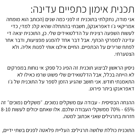
תכנית אימון כתפיים עדינה:
אני מודה, נתקלתי בתוכנית זו לפני כמה שנים (הכותב הוא מומחה
אמריקאי ג׳ו דאפראנקו), חשבתי בהתחלה שהיא קלנ למדי, כדי
לעשות השפעה רצינית על הדלטואידים שלי. כן, התוכנית יצאה די
עדינה למפרקי הכתף. אבל דבר אחד להמנע מפציעות, ודבר אחר
לפתח שרירים על הכתפיים. החיים אילצו אותי לפנות אליה. ולא
הצטערתי.
ניסיון הראשון לביצוע תוכנית זה הפיג כל ספק: אי נוחות במפרקים
לא הייתה בכלל, אבל הדלטואידים שלי פשוט שרפו כאילו לא
התאמנתי חודש. אני חושב שהגיע הזמן לספר על התוכנית של ג׳ו
דאפראנקו ביתר פירוט.
ההנחה הבסיסית - עבודה עם משקלים נמוכים. ״משקלים נמוכים״ זה
65% - 70% ממשקלי העבודה שלכם. אלו שאתם יכולים לעשות 8-10
חזרות בתרגילים שאני אכתוב למטה.
התוכנית כוללת שלושה תרגילים: העליית פלאטה לפנים בשתי ידיים,