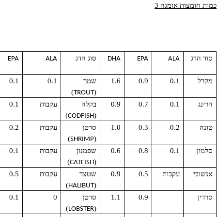
מצות שומן
2.85 גרם
3.6 גרם
ות אומגה 3
סוג הדג
HA
EPA
ALA
DHA
EPA
ALA
0.1
0.9
1.6
שמך
0.1
0.1
0.4
)
(
TROUT
0.1
0.7
0.9
בקלה
עקבות
0.1
0.4
)
(
CODFISH
0.2
0.3
1.0
סרטן
עקבות
0.2
0.2
)
(
SHRIMP