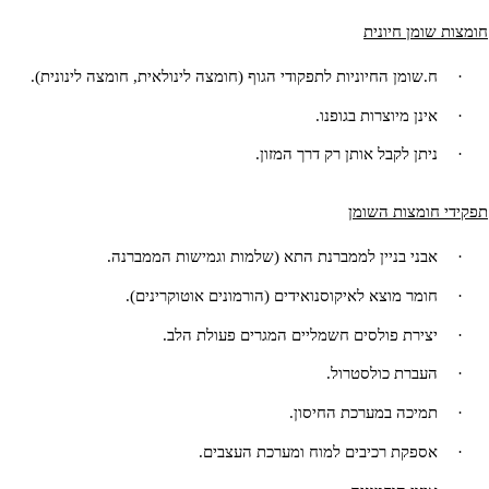
חומר מוצא לתרכובות חיוניות-איקוסנואידים, ויטמין
, חומצות
D
ורטיקוסטרואידים.
מן חיונית
שומן החיוניות לתפקודי הגוף (חומצה לינולאית, חומצה לינונית).
נן מיוצרות בגופנו.
תן לקבל אותן רק דרך המזון.
ומצות השומן
ני בניין לממברנת התא (שלמות וגמישות הממברנה.
מר מוצא לאיקוסנואידים (הורמונים אוטוקרינים).
ירת פולסים חשמליים המגרים פעולת הלב.
עברת כולסטרול.