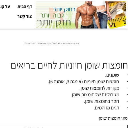
דף הבית
על קובי עזר
צור קשר
דיאטה ותזונה בשיטת Diet2All: המדע שמאחורי הגוף המושלם.
ת שומן חיוניות לחיים בריאים
ם.
מן חיוניות (אומגה 3, אומגה 6).
ת לחומצות שומן.
יזם של חומצות שומן.
חומצות שומן.
מזוהמים.
ות שומן