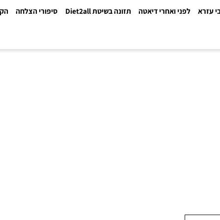
א
לפני ואחרי דיאטה
תזונה בשיטת Diet2all
סיפורי הצלחה
הקלינ