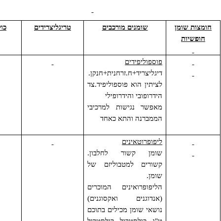
שומנים
 שומן
שומנים מורכבים
טריגליצרידים
כולסטרול
יות
פוספוליפידים
דיגליצריד+ח.זרחנית+חנקן.
לציתין הוא פוספוליפיד.צד
הידרופובי והידרופילי
מאפשר נגישות למרכיבי
הממברנה והתא כאחד
ליפופרוטאינים
שומן קשור לחלבון.
קשורים למטבוליזם של
שומן.
הליפופרואינים המוכרים