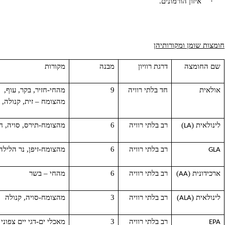
מיכה במערכת החיסון.
ספקת רכיבים למוח ומערכת העצבים.
זון הורמונים.
מן ומקורותיהן
מצה
דרגת רוויון
מבנה
מקורות
חד בלתי רוויה
9
מהחי-חזיר, בקר, עוף,
מהצומח – זית, קנולה, אבוקדו
 (
)
רב בלתי רוויה
6
מהצומח-תירס, סויה, חריע
LA
רב בלתי רוויה
6
מהצומח-זיפן, נר הלילה, פטל