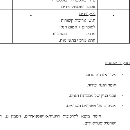
(אנדוגנים ואקסוגנים)
נושאי שומן מכילים בתוכם
ט"ג, כולסטרול, כולסטרול
אסטר ופוספוליפידים
גליקוזידים
ח.ש. ארוכות קשורות
לסוכרים + אטום חנקן
מרכיב בממברנת
התא-מרכזי בתאי מוח.
ומנים
ור אנרגיה מרוכז.
מר הגנה ובידוד.
ני בניין של ממברנת תאים.
יסים של ויטמינים מסוימים.