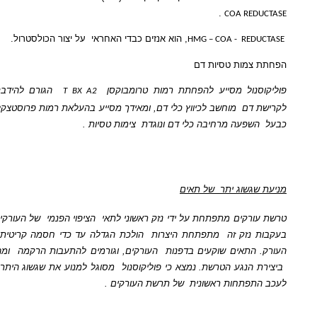
.
COA RE
, הוא אנזים כבדי האחראי
על יצור הכולסטרול.
HMG – COA -
RE
מות טסיות דם
נול מסייע להפחתת רמות טרומבוקסן
הגורם להידבקות של טיסיות,
T BX A2
דם
מוחשב לכיווץ כלי דם, ומאידך מסייע בהעלאת רמות פרוסטצקלין
המוכר
PGI 2
פעה מרחיבה כלי דם ונוגדת
צימות טסיות .
שוג יתר
של תאים
קים מתפתחת על ידי נזק ראשוני לתאי
הציפוי הפנמי
של העורקים (תאי אנדותל),
זק זה
מתפתחת היצרות
הולכת הגדלה עד כדי חסמה קריטיתן / או מלאה של
תאים שוקעים בדפנות
העורקים, וגורמים להתעבות הרקמה
ומהווים שלב מרכזי
הנגע הטרשת. נמצא כי פוליקוסנול
מסוגל למנוע את שגשוג היתר של
התאים וכך
פתחות ראשונית
של תרשת העורקים .