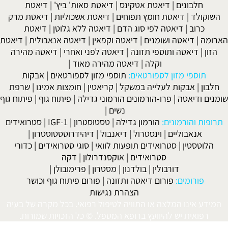
ם
|
דיאטת אטקינס
|
דיאטת סאות' ביץ'
|
דיאטת
יאטת חומץ תפוחים
|
דיאטת אשכוליות
|
דיאטת מרק
יאטה לפי סוג הדם
|
דיאטה ללא גלוטן
|
דיאטת
ה ושומנים
|
דיאטה וקפאין
|
דיאטה אנאבולית
|
דיאטת
 ותוספי תזונה
|
דיאטה לפני ואחרי
|
דיאטה מהירה
וקלה
|
דיאטה מהירה מאוד
|
זון לספורטאים:
תוספי מזון לספורטאים
|
אבקות
ות לעלייה במשקל
|
קריאטין
|
חומצות אמינו
|
שרפת
ה
|
פרו-הורמונים הורמוני גדילה
|
פיתוח גוף
|
פיתוח גוף
נשים
|
ונים:
הורמון גדילה
|
טסטוסטרון
|
IGF-1
|
סטרואידים
יים
|
וינסטרול
|
דיאנבול
|
דיהידרוטסטוסטרון
|
סטרואידים תופעות לוואי
|
סוגי סטרואידים
|
כדורי
סטרואידים
|
אוקסנדרולון
|
דקה
דורבולין
|
בולדנון
|
מסטרון
|
פרימובולן
|
ם:
פורום דיאטה ותזונה
|
פורום פיתוח גוף וכושר
הצהרת נגישות
המלצה או התוויה לטיפול רפואי. בכל מקרה של בעיה
ש להיוועץ ברופא המטפל. © כל הזכויות שמורות.