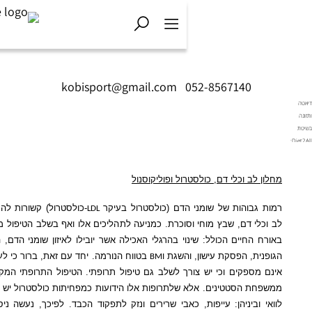
kobisport@gmail.com
|
052-856714
וכלי דם, כולסטרול ופוליקוסנול
הות של שומני הדם (
כולסטרול
בעיקר
-כולסטרול) קשורות להתפתחות
מחלות
LDL
דם
, שבץ מוחי
וסוכרת
. כמניעה לתהליכים אלו ואף בשלב הטיפול ממליצים על שינוי
יים הכולל: שינוי בהרגלי האכילה אשר יובילו לאיזון
שומני הדם
, הגברת
הפעילות
 הפסקת עישון, והשגת
בטווח הנורמה. יחד עם זאת, ברור כי לעיתים שינויים אלו
BMI
קים וכי יש צורך לשלב גם טיפול תרופתי. הטיפול התרופתי המקובל הוא תרופות
ת
הסטטינים
. אלא שלתרופות אלו הידועות כמפחיתות כולסטרול יש לא מעט תופעות
יניהן: עייפות, כאבי שרירים ונזק לתפקוד הכבד. לפיכך, נעשה ניסיון לחפש טיפול