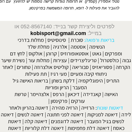
ירין (קומדין)
או תרופות נוגדות קרישה נוספות יש להיוועץ
עם רופא
המטפל עלול
ת פעילות ל- דופא, תרופה המשמשת בפרקינסון.
וליצירת קשר בנייד: 052-8567140
או
במייל:
kobisport@gmail.com
ת ורפואה:
סוכרת
|
סינוסיטיס
|
מחלות בדרכי
הנשימה
|
אסטמה
|
אלרגיה
|
מחלת שלד
|
גאוט
|
אוסטאופורוזיס
|
קרוהן
|
אולקוס
|
לחץ דם
ול
|
טריגליצרידים
|
עצירות
|
מחלות עור
|
נשירת שיער
ריאזיס
|
סבוריאה
|
קוליטיס אולצרוזה
|
טחורים
|
לאחר
יתוחי קיבה ומעיים
| מעי רגיז |
תת פעילות
היפוגליקמיה
|
דלקת בשתן
|
בריאות האישה גיל
המעבר
|
הריון ופוריות
|
קאנדידה
|
דיכאון
|
הרפס
|
אלצהיימר
|
טרשת
עורקים
|
פרקינסון
|
ונות
:
הרזייה
|
הרזיה מהירה
|
דיאטה בהריון ולאחר
למניקות
|
דיאטה לפני חתונה
|
דיאטה לנשים
|
דיאטה
יל המעבר
|
דיאטה לדוגמנים
|
דיאטה קלה
|
דיאטת
אטה דלת פחמימות
|
דיאטה דלת קלוריות
|
דיאטת