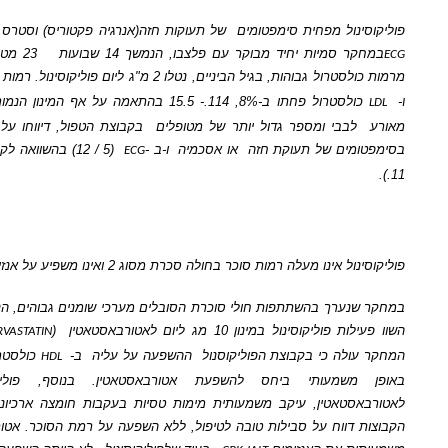
נול מפחית סימפטומים
של תעוקות חזה(אנרגיה פקטוריס) וסטרס כפי שהודגם ב-
 סמיות יחיד מבוקר עם פלצבו, הנמשך 14 שבועות
23 מטופלים
הסובלים
והות, בגיל הביניים, נטלו 2 מ"ג ליום פוליקוסינול. רמות כולסטרול הכללי
סטרול פחתו ב-8%, 114.- 15.5 בהתאמה על אף המינון הנמוך. לא דיווח
על
לבבי ומספר גדול יותר של מטופלים
בקבוצת הטפול, דיווחו על שפור משמעותי
מים של תעוקת חזה
או אסכמיה
ו-ב -
(5 / 12) בהשוואה לקבוצת פלצבו (0 /
ECG
נול אינו מעלה רמות סוכר בחולה סכרת
מסוג 2 ואינו משפיע על אנזימי הכבד
במחקר שנערך בהשתתפות חולי סוכרת הסובלים מערכי שומנים גבוהים, הנמשך 8 שבועות,
יקוסינול במינון 10 מג ליום לאטורבאסטאטין
(
). מתוצאות
ATORVASTATIN
לה כי בקבוצת הפוליקוסנול
ההשפעה על עליה
ב-
כולסטרול הייתה גבוהה
HDL
שמעותי ביחס להשפעת אטורבאסטאטין. בנוסף, פוליקוסנול, בניגוד
טאטין, עיקב משמעותית מימות טסיות בעקבות חומצה ארכיונית וקולגן. בשתי
דווח על סבילות טובה לטיפול, ללא השפעה על רמת הסוכר. אטורבאסטאטין עלה