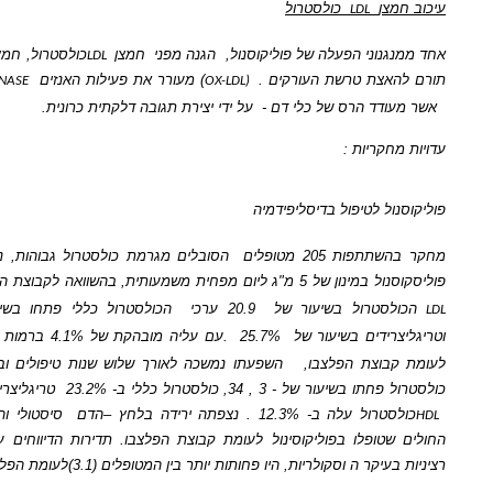
צן
כולסטרול
LDL
נוני הפעלה של פוליקוסנול,
הגנה מפני
חמצן
כולסטרול, חמצן
כולסטרול
LDL
LDL
אצת טרשת העורקים .
) מעורר את פעילות האנזים
METALLOPROTEINASE
OX-LDL)
דד הרס של כלי דם -
על ידי יצירת תגובה דלקתית כרונית.
קריות :
ל לטיפול בדיסליפידמיה
ות 205 מטופלים
הסובלים מגרמת כולסטרול גבוהות, נמצא כי בנטילת
ום מפחית משמעותית, בהשוואה לקבוצת הפלצבו, את ערכי
סטרול בשיעור של
20.9 ערכי
הכולסטרול כללי פתחו בשיעור של 19.3%
רידים בשיעור של
25.7%
.עם עליה מובהקת של 4.1% ברמות
כולסטרול,
HDL
בוצת הפלצבו,
השפעתו נמשכה לאורך שלוש שנות טיפולים ובסיומו רמות
LDL
עור של - 3 , 34, כולסטרול כללי ב- 23.2%
טריגליצרידים
ב- 21.2%
עלה ב- 12.3% . נצפתה ירידה בלחץ –הדם
סיסטולי והדיאסטולי בקרב
טופלו בפוליקוסינול לעומת קבוצת הפלצבו. תדירות הדיווחים על תופעות לוואי
ר ה וסקולריות, היו פחותות יותר בין המטופלים (3.1)לעומת הפלצבו (14%)