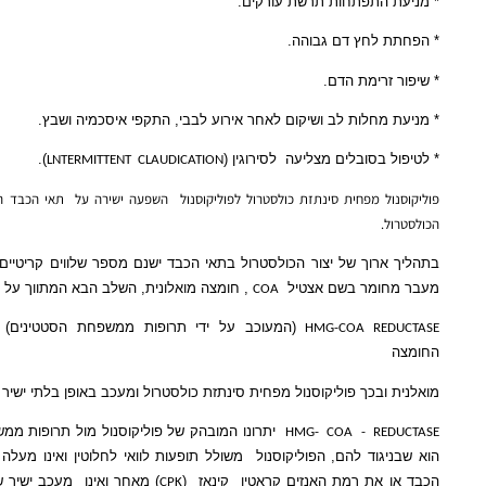
התפתחות תרשת עורקים.
לחץ דם גבוהה.
זרימת הדם.
מחלות לב ושיקום לאחר אירוע לבבי, התקפי איסכמיה ושבץ.
 בסובלים מצליעה
לסירוגין (
).
LNTERMITTENT
CLAUDICATION
ל מפחית סינתזת כולסטרול לפוליקוסנול
השפעה ישירה על
תאי הכבד האחראים
על יצור
.
רוך של יצור הכולסטרול בתאי הכבד ישנם מספר שלווים קריטיים. אחד מהם הוא
ומר בשם אצטיל
, חומצה מואלונית, השלב הבא המתווך על ידי האנזים
COA
(המעוכב על ידי תרופות ממשפחת הסטטינים) הוא מעבר את
HMG-COA RE
ובכך פוליקוסנול מפחית סינתזת כולסטרול ומעכב באופן בלתי ישיר את ביטוי האנזים
יתרונו המובהק של פוליקוסנול מול תרופות ממשפחת הסטטינים
HMG-
COA
-
RE
גוד להם, הפוליקוסנול
משולל תופעות לוואי לחלוטין ואינו מעלה את רמת אנזימי
את רמת האנזים קראטין
קינאז
(
) מאחר ואינו
מעכב ישיר של האנזים
HAG-
CPK