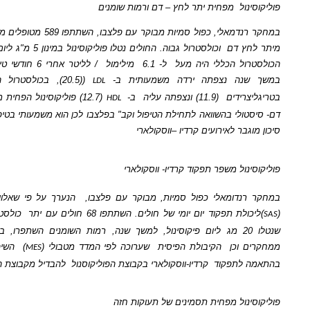
ול
מפחית יתר לחץ – דם ורמות שומנים
במחקר רנדמאלי, כפול סמיות מבוקר עם פלצבו, השתתפו 589 מטופלים מבוגרים הסובלים
ץ דם
וכולסטרול גבוה. החולים נטלו פוליקוסינול במינון 5 מ"ג ליום (או 10 מ"ג אם
ל הכללי היה מעל
ל- 6.1
מילימול
/ לליטר אחרי 6 חודשי טיפול)
או פלצבו,
נה נצפתה ירדה משמעותית ב-
((20.5), בכולסטרול הכללי
(15.4),
LDL
רידים
(11.9) ונצפתה עליה
ב-
(12.7) פוליקוסינול הפחית משמעותית
לחץ
HDL
ולי בהשוואה לתחילת הטיפול וקב" בפלצבו לכן הוא משמעותי בטיפול בחולים בעלי
בר לאירועים קרדיו –ווסקולארי
ול משפר תפקוד קרדיו- ווסקולארי
דומאלי כפול סמיות, מבוקר עם פלצבו,
הנערך על פי שאלון לסולם פעילות
ת תפקוד יום יומי של חולים. השתתפו 68 חולים עם יתר
כולסטרול וסיכון לבבי,
וכן
הקיבולת הפיסית
שערוכה לפי המדד מטבולי (
)
השיפור ב-
היה
MES
MES
לתפקוד
קרדיו-ווסקולארי בקבוצת הפוליקוסנול
להבדיל מקבוצת הפלצבו .
נול מפחית תסמינים של תעוקות חזה