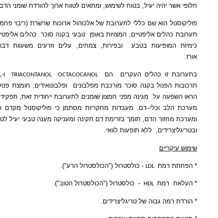
ר יהיה יעיל, בטוח לשימוש, ומתאים לטווח ארוך להורדת שומני הדם.
ול הוא שם כללי לתערובת של
אלכוהול ארוכות
שרשרת (ריבוי פחמנים)
מתוכן 85%
הלים אליפטיים, המצויות באופן
טבעי בקנה סוכר. כהלים אליפטיים
הם תרכובות
המופיעות בטבע
ובפירות, צמחים, עלים וזרעים
משעוות דבורים או משעוות
 זו כהלים העקרים
הם
.
HEXACOSANOL-I
TRIACONTANOL
OCTACOCANOL
הפנול בקנה סוכר מורכבת מפלבונים
ופלבונואידים, חומצת פנולית
מקנה סוכר
פעה על
מגינה מפני חמצון שומנים לתערובת ייחודית זאת, תפקיד מפתח בבריאות
לב וכלי–דם
. מעבדות מחקריות מסתמן כי פוליקוסנול מקדם את בריאות הלב
חזור הדם, תומך בזרימת דם תקינה ומעניקה מענה טבעי יעיל לטיפול בכולסטרול
רידים,
ללא תופעות לוואי.
קריים
 רמת
- כולסטרול ("הכולסטרול הרע").
LDL
רמת
-
כולסטרול ("הכולסטרול הטוב").
HDL
רמה גבוה של טריגליצרידים.