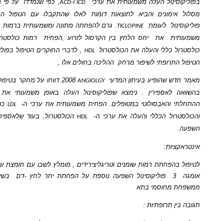
ינול העלה משמעותית את ערכי
, כפי שנמדדו
על פי מרחק הליכה על
ACD-I ICD
ימונים והביא לתוצאות דומות לאלו שהתקבלו עם הטפול התרופתי. בנוסף,
ול
לעומת
. גרם להפחתה מתונה ומשמעותית ברמות
פיברינוגן, העלה
TICLOPINE
ת
את
יחס הלחץ בין הקרסול לזרוע ,הפחית
רמות כולסטרול
ורמות
LDK
 כללי והעלה את הכולסטרול
, לדברי החוקרים הטיפול בפוליקוסינול יעיל כמו
HDL
תרופתי לשיפור מרחק
ההליכה בחולים אלו ,
ש שהופיע בעיתון המדעי
2008 דווחו על מחקר בטיפול עם פוליקוסינול
ANGIOLGY
 לאספירין . נימצא שפוליקוסינול העלה באופן משמעותי את מרחק ההליכה
 והאבסולוטי במטופלים. הפחית משמעותית את ערכי ה-
כולסטרול בסרום
LDL
ול הכללי והעלה את ערכי ה-
הכולסטרול, בעוד שלאספירין לא הייתה כל
HDL
יות:
הפחתת רמות שומנים וטריגליצירידים , מומלץ לשבו עם חומצת שומן חיוניות מסוג
3
פוליקוסינול השפעה נוספת על הפחתת יתר לחץ -דם
בשילוב עם תרופות
מחוסמי בתא
 תרופתיות :