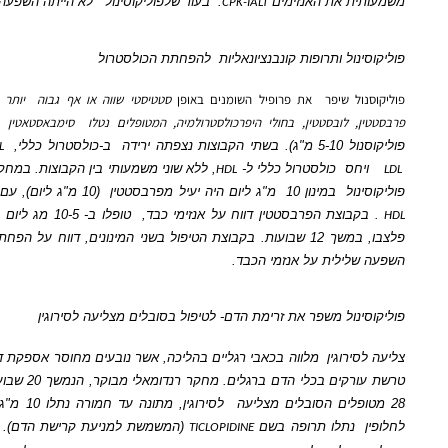
ת את האנזימים
.
בעוד שלפוליקוסינול
לא הייתה השפעה .
CPK-IALT
ול ותרופות קונבנציונאליות
להפחתת הכולסטרול
ל שיפר
את פרופיל השומנים באופן
סטטיסטי שווה או אף גבוה
יותר מ- סימבאסטאטין,
 לובסטטין, בחולי היפרכולסטרולמיה, המטופלים נטלו
סימבאסטאטין
(5-10 מ"ג )
או
צפתה ירידה
ב-כולסטרול כללי,
יחס
ל-
HDL
LDL
חס
כולסטרול כללי ל-
, ללא שוני משמעותי בין הקבוצות. במחקר אחר נימצא כי
HDL
ול
במינון 10
מ"ג ליום היה יעיל מפרבסטטין
(10 מ"ג ליום), עם עליה ברמות ה-
וצת הפרבסטטין דווח על אנזימי כבד,
טופלו ב- 10-5 מג ליום בפוליקוסינול או
פלצבו, במשך 12 שבועות. בקבוצת הטיפול בשני המינונים, דווח על הפחתה בשומנים ללא
ילית על אנזמי הכבד.
נול משפר את זרימת הדם- לטיפול בסובלים מצליעה לסירוגין
רוגין
מלווה בכאבי רגליים בהליכה, אשר נובעים מחוסר אספקת דם לשרירי העקב
טרשת עורקים בכלי הדם ברגלים. מחקר רנדומאלי מבוקר, הנמשך 20 שבועות, בהשתתפות
לסירוגין, מתונה עד חמורה נתלו 10 מ"ג פוליקוסינול
או
נתלו תרופה בשם
(המשמשת למניעת קרישת הדם). נמצא כי הטיפול
TICLOPIDINE