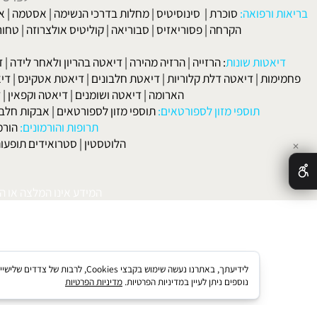
בים
טבעיים טבעיים המפחיתים יתר לחץ דם
(יל"ד), כגון: המינרל מגנזי
יוועץ האיש מקצוע מיומן אשר יתאים את תוכנית הטיפול הכללית ובאופן 
לפרטים וליצירת ק
 ורפואה:
סוכרת
|
סינוסיטיס
|
מחלות בדרכי הנשימה
|
אסטמה
|
אלרגיה
הקרחה
|
פסוריאזיס
|
סבוריאה
|
קוליטיס אולצרוזה
|
טחורים
|
לא
האיש
אטות שונות
:
הרזייה
|
הרזיה מהירה
|
דיאטה בהריון ולאחר לידה
|
דיאטה 
מות
|
דיאטה דלת קלוריות
|
דיאטת חלבונים
|
דיאטת אטקינס
|
דיאטת סא
הארומה
|
דיאטה ושומנים
|
דיאטה וקפאין
|
דיאטה
תוספי מזון לספורטאים:
תוספי מזון לספורטאים
|
אבקות חלבון
|
אבק
תרופות והורמונים:
הורמון גדי
הלוטסטין
|
סטרואידים תופעות לוואי
המידע אינו המלצה או התוויה 