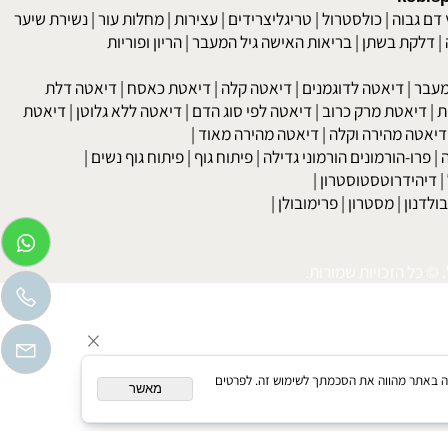
 וירקות. ישם צמחים המסייעים להוריד יתר לחץ דם, אך על כך ישנו
kob
 גבוה
|
כולסטרול
|
טריגליצרידים
|
עצירות
|
מחלות עור
|
נשירת שיער
לקת בשתן
|
בריאות האישה גיל המעבר
|
הריון ופוריות
בר
|
דיאטה לדוגמנים
|
דיאטה קלה
|
דיאטת כאסח
|
דיאטה דלת
דיאטת מרק כרוב
|
דיאטה לפי סוג הדם
|
דיאטה ללא גלוטן
|
דיאטת
טה מהירה וקלה
|
דיאטה מהירה מאוד
|
רו-הורמונים הורמוני גדילה
|
פיתוח גוף
|
פיתוח גוף נשים
|
יהידרוטסטוסטרון
|
דנון
|
מסטרון
|
פרימובולן
|
כל הזכויות שמורות.