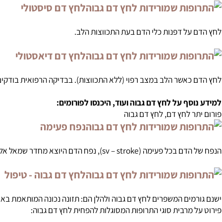
לחץ דם סיסטולי
על דפנות כלי הדם בעת התכווצות הלב.
לחץ דם דיאסטולי
כאשר הלב במצב רפוי (ללא התכווצות). בבדיקה הרפואית בודקים בין ה
סף על לחץ דם גבוה ועוד, היכנסו לפורומים:
ר לחץ דם, לחץ דם גבוה
נפח פעימה
דם היוצא מחדר שמאל אל אבי העורקים בכל פעימה, שווה לנפח הדם שזורם מחדר ימין אל עורק הריאה.
לחץ דם גבוה - טיפול
מים המשפרים לחץ דם גבוה ולהלן הם:
תזונה נכונה
המותאמת באופן אישי