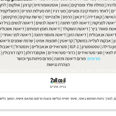
ום. המינרל מגנזיום מצוי במגוון מזונות שונים, מוצרי חיטה מלאה, פירות
אישי.
שר בנייד: 052-8567140
או במייל:
isport@gmail.com
|
מחלת שלד ומפרקים
|
גאוט
|
אוסטאופורוזיס
|
קרוהן
|
אולקוס
|
לחץ דם
חר ניתוחי קיבה ומעיים
| מעי רגיז |
תת פעילות התריס
|
היפוגליקמיה
|
ד
ה
|
קאנדידה
|
דיכאון
|
הרפס
|
אלצהיימר
|
טרשת עורקים
|
פרקינסון
|
למניקות
|
דיאטה לפני חתונה
|
דיאטה לנשים
|
דיאטה לנשים בגיל המע
ות' ביץ'
|
דיאטת השוקולד
|
דיאטת חומץ תפוחים
|
דיאטת אשכוליות
|
 אנאבולית
|
דיאטת הזון
|
דיאטה ותוספי תזונה
|
דיאטה לפני ואחרי
|
דיא
ות לעלייה במשקל
|
קריאטין
|
חומצות אמינו
|
שרפת שומנים ודיאטה
|
פ
לה
|
טסטוסטרון
|
IGF-1
|
סטרואידים אנאבוליים
|
וינסטרול
|
דיאנבול
|
ד
|
סוגי סטרואידים
|
כדורי סטרואידים
|
אוקסנדרולון
|
דקה דורבולין
|
בול
פורומים:
פורום דיאטה ותזונה
|
פורום פיתוח גוף וכושר
הצהרת נגישות
לטיפול רפואי. בכל מקרה של בעיה רפואית יש להיוועץ ברופא המטפל. © 
בניית אתרים