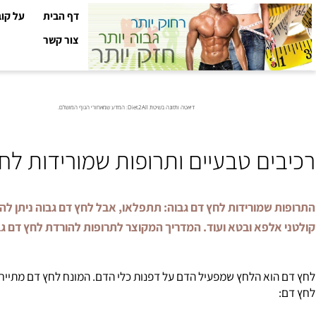
דף הבית
על קובי עזר
צור קשר
דיאטה ותזונה בשיטת Diet2All: המדע שמאחורי הגוף המושלם.
ים טבעיים ותרופות שמורידות לחץ ד
שמורידות לחץ דם גבוה:
תתפלאו, אבל לחץ דם גבוה ניתן להוריד עם
לפא ובטא ועוד. המדריך המקוצר לתרופות להורדת לחץ דם גבוה.
וא הלחץ שמפעיל הדם על דפנות כלי הדם. המונח לחץ דם מתייחס ללחץ 