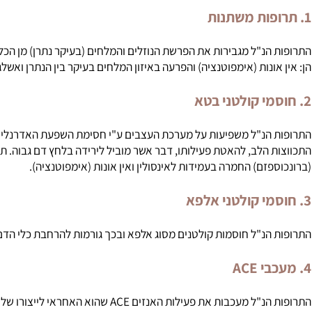
 מרבית סוגי התרופות המסוגלות להפחית לחץ דם גבוה:
הנ"ל מגבירות את הפרשת הנוזלים והמלחים (בעיקר נתרן) מן הכליות ו
ונות (אימפוטנציה) והפרעה באיזון המלחים בעיקר בין הנתרן ואשלגן.
הנ"ל משפיעות על מערכת העצבים ע"י חסימת השפעת
האדרנלין
(אפינ
 הלב, להאטת פעילותו, דבר אשר מוביל לירידה בלחץ דם גבוה. תופעות ה
פזם) החמרה בעמידות לאינסולין ואין אונות (אימפוטנציה).
הנ"ל חוסמות קולטנים מסוג אלפא ובכך גורמות להרחבת כלי הדם (וזודי