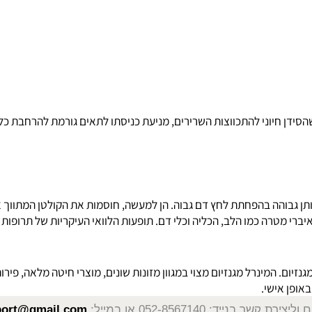
התרופות הנ"ל מעכבות את פעילות האנזים ACE שהוא האחראי לייצורו של ההורמון אנגיוטנסין 2, הגורם
ן חיוני להתכווצות השרירים, מניעת כניסתו לתאים גורמת להרחבת כלי ה
טרה כמו הלב, הכליה וכלי דם. תופעות הלוואי העיקריות של תרופות אלו