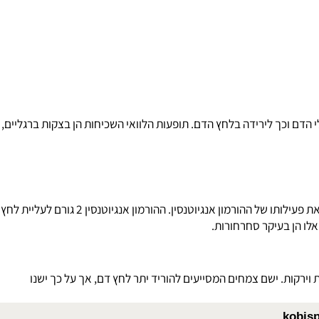
 לכיווץ שריר הלב וכלי הדם - חסימת הייצור של הורמון זה מסייעת להרחבת כלי הדם ולירידת לחץ דם גבוה. תופעות
דם וכך לירידה בלחץ הדם. תופעות הלוואי השכיחות הן בצקות ברגליים,
תרופות לחץ דם מסוג זה פועלות באמצעות מנגנון פעולה חדש וייחודי, יעילותן גבוהה בהפחתת לחץ דם גבוה. הן למעשה, חוסמות את הקולטן המתווך את פעילותו של ההורמון אנגיוטנסין. ההורמון אנגיוטנסין 2 גורם לעליית לחץ
 הן בעיקר סחרחורות.