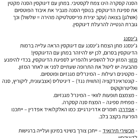
הסנה קסקרה הינו צמח לקסטיבי. במתן עם דיגוקסין הסנה מקטין
את ספיגת הדיגוקסין. בנוסף הסנה מגביר את איבוד הפוטסיום
(אשלגן) בצואה (עקב יצירת פריסטלטיקה מהירה = שלשול) וכך
גוברת הנטייה להרעלת דיגוקסין.
ג'ינסנג
ג'ינסנג
מתן הצמח ג'ינסנג עם דיגוקסין הראה עלייה ברמות
הדיגוקסין בסרום, לכן יש להיזהר במתן עם הדיגוקסין!
מזון
: המזון יכול להשפיע ולהפריע לספיגת הדיגוקסין, בכדי להימנע
מהבעיה יש ליטול את התרופה שעתיים לפני או לאחר המזון.
- מקטינים רעילות – המינרלים מגנזיום ופוטסיום.
- קונטראינדקציה (התווית נגד) – דיגיטליס (אצבעונית, ליקוריץ, סנה
ואליטרוקוקוס
- מצמצם תופעות לוואי – המינרל מגנזיום.
- מפחית ספיגה – המצח סנה קסקרה.
-
אפדרה
: חומרים אדרינרגיים: כמו האלקלואיד אפדרין – ייתכנו
הפרעת בקצב בלב.
-
תכשירי תירואיד
– ייתכן צורך בשינוי במינון ועלייה ברגישות
לדיגוקסין.