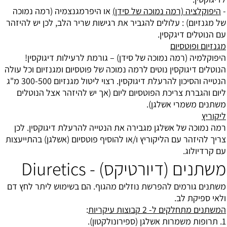
-
היפוקלציה (רמה נמוכה של סידן)
או היפרמגנצמיה (רמה נמוכה
של מגנזיום) : עלולים להגביר את רגישות שריר הלב, לכן יש להיזהר
עם הנוטלים דיגקסין.
מגנזיום ופוטסיום
היפוקלמיה (רמה נמוכה של סידן) – גורמת לרעילות דיגוקסין!
הנוטלים דיגוקסין נוטים לרמה נמוכה של פוטסיום ומגנזיום וכל עולה
הנטייה והסיכון להרעלת דיגוקסין. רצוי ליטול מגנזיום 300-500 מ"ג
ליום והגברת צריכת הפוטסיום ליום (אך יש להיזהר אצל הנוטלים
משתנים משמרי אשלגן).
ליקוריץ
רמה נמוכה של אשלגן מגבירה את הנטייה להרעלת דיגוקסין. לכן
צריך להיזהר עם הליקוריץ ו/או להוסיף פוטסיום (אשלגן) בהתייעצות
עם קרדיולוג.
משתנים (דיורטיקס) - Diuretics
משתנים גורמים להפרשת נוזלים מהגוף. הם בשימוש ליתר לחץ דם
ולאי ספיקת לב.
המשתנים מתחלקים ל- 2 קבוצות עיקריות
:
1. תרופות משמרות אשלגן (ספירונולקטון).