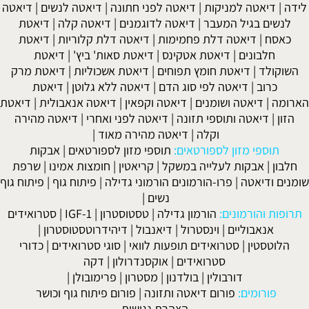
לידה
|
דיאטה למניקות
|
דיאטה לפני חתונה
|
דיאטה לנשים
|
דיאטה
לנשים בגיל המעבר
|
דיאטה לדוגמנים
|
דיאטה קלה
|
דיאטת
כאסח
|
דיאטה דלת פחמימות
|
דיאטה דלת קלוריות
|
דיאטת
חלבונים
|
דיאטת אטקינס
|
דיאטת סאות' ביץ'
|
דיאטת
השוקולד
|
דיאטת חומץ תפוחים
|
דיאטת אשכוליות
|
דיאטת מרק
כרוב
|
דיאטה לפי סוג הדם
|
דיאטה ללא גלוטן
|
דיאטת
הארומה
|
דיאטה ושומנים
|
דיאטה וקפאין
|
דיאטה אנאבולית
|
דיאטת
הזון
|
דיאטה ותוספי תזונה
|
דיאטה לפני ואחרי
|
דיאטה מהירה
וקלה
|
דיאטה מהירה מאוד
|
תוספי מזון לספורטאים:
תוספי מזון לספורטאים
|
אבקות
חלבון
|
אבקות לעלייה במשקל
|
קריאטין
|
חומצות אמינו
|
שרפת
שומנים ודיאטה
|
פרו-הורמונים הורמוני גדילה
|
פיתוח גוף
|
פיתוח גוף
נשים
|
תרופות והורמונים:
הורמון גדילה
|
טסטוסטרון
|
IGF-1
|
סטרואידים
אנאבוליים
|
וינסטרול
|
דיאנבול
|
דיהידרוטסטוסטרון
|
הלוטסטין
|
סטרואידים תופעות לוואי
|
סוגי סטרואידים
|
כדורי
סטרואידים
|
אוקסנדרולון
|
דקה
דורבולין
|
בולדנון
|
מסטרון
|
פרימובולן
|
פורומים:
פורום דיאטה ותזונה
|
פורום פיתוח גוף וכושר
הצהרת נגישות