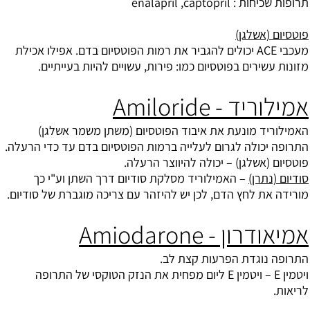
תרופות שכיחות : enalapril ,captopril
פוטסיום (אשלגן)
מעכבי ACE יכולים להגביר את רמות הפוטסיום בדם. אפילו אכילת
מזונות עשירים בפוטסיום כמו: פירות, עשויים להיות בעייתיים.
אמילוריד - Amiloride
האמילוריד מונעת את איבוד ה
פוטסיום
(משתן משמר אשלגן)
התרופה יכולה לגרום לעלייה ברמות הפוטסיום בדם עד כדי הרעלה.
פוטסיום (
אשלגן
) – יכולה להיווצר הרעלה.
סודיום (נתרן)
– האמילוריד מסלקת סודיום דרך השתן וע"י כך
מורידה את לחץ הדם, לכן יש להיזהר עם צריכה מוגברת של סודיום.
אמיאודרון - Amiodarone
התרופה נוגדת הפרעות קצת לב.
ויטמין E –
ויטמין E
ליום מפחית את הנזק הטוקסי של התרופה
לריאות.