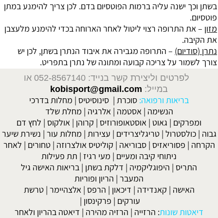
בשתן וכך ישנה עליה ברמות הפוטסיום בדם. לכן צריך להימנע במתן
פוטסיום.
מזון
– את התרופה רצוי ליטול לאחר הארוחה בכדי להימנע מלעצבן
את הקיבה.
נתרן (סודיום)
– התרופה מגבירה את איבוד הנתרן בשתן, לכן יש
צורך לשמור על צריכה קבועה ומתונה של נתרן בתפריט.
לפרטים וליצירת קשר בנייד: 052-8567140
או
במייל:
kobisport@gmail.com
בריאות ורפואה:
סוכרת
|
סינוסיטיס
|
מחלות בדרכי
הנשימה
|
אסטמה
|
אלרגיה
|
מחלת שלד
ומפרקים
|
גאוט
|
אוסטאופורוזיס
|
קרוהן
|
אולקוס
|
לחץ דם
גבוה
|
כולסטרול
|
טריגליצרידים
|
עצירות
|
מחלות עור
|
נשירת שיער
הקרחה
|
פסוריאזיס
|
סבוריאה
|
קוליטיס אולצרוזה
|
טחורים
|
לאחר
ניתוחי קיבה ומעיים
| מעי רגיז |
תת פעילות
התריס
|
היפוגליקמיה
|
דלקת בשתן
|
בריאות האישה גיל
המעבר
|
הריון ופוריות
האישה
|
קאנדידה
|
דיכאון
|
הרפס
|
אלצהיימר
|
טרשת
עורקים
|
פרקינסון
|
דיאטות שונות
:
הרזייה
|
הרזיה מהירה
|
דיאטה בהריון ולאחר