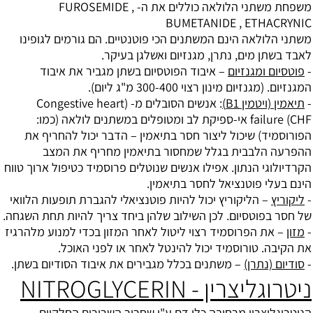
משפחת משתני הלולאה כוללים את ה- FUROSEMIDE ,
BUMETANIDE , ETHACRYNIC
משתני הלולאה הינם המשתנים הכי פוטנטיים. הם גורמים לגופינו
לאבד בשתן מים, נתרן, מגנזיום ואשלגן בעיקר.
-
פוטסיום ומגנזיום
– איבוד הפוטסיום בשתן מגביר את איבוד
המגנזיום. (מגנזיום מינון רצוי 300-400 מ"ג ליום).
-
תיאמין (ויטמין B1)
: אנשים הסובלים מ- (Congestive heart
failure (CHF אי-ספיקת לב ומטופלים במשתנים לולאה (כמו:
הפורוסמיד) שיכול ליצור חסר בתיאמין – הדבר יכול להחריף את
ההפרעה הלבבית בגלל שמחסור בתיאמין מחריף את המצב
הקרדיולוגי הנתון. אפילו אנשים שנוטלים פרוסמיד כטיפול ארוך טווח
הינם בעלי פוטנציאל לחסר בתיאמין.
-
ליקוריץ
– הליקוריץ יכול להיות פוטנציאלי להגברת תופעות הלוואי
של חסר בפוטסיום. לכן השילוב שלהן ביחד צריך להיות תחת השגחה.
-
מזון
– את הפרוסמיד רצוי ליטול לאחר המזון בכדי למנוע מלהרגיז
את הקיבה. טורוסמיד יכול להינטל לאחר או לפני האוכל.
-
סודיום (נתרן)
– משתנים בכלל מגבירים את איבוד הסודיום בשתן.
ניטרוגליצרין - NITROGLYCERIN
הניטרוגליצרין מרחיבה כלי דם ע"י שחרור השרירים החלקיים