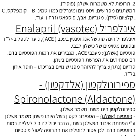
2. תרופות לא משמרות אשלגן (פוסיד).
המשתנים מפרישים: ויטמינים ומינרלים כמו ויטמיני B – קומפלקס, C
, קלציום (סידן), מגנזיום, אבץ, פוספאט (זרחן) ועוד.
אינלפריל (Enalapril (vasotec
אינלפריל הינה סוג של אנגיוטנסין בעכב ( ACE ), נועד לטפל ב-יל"ד
ובסוגים מסוימים של כישלון לבבי.
פוטסיום (אשלגן)
: מעכבי ACE , מגבירים את רמות הפוטסיום בדם.
הם מפחיתים את הפרשת הפוטסיום בשתן.
סודיום (נתרן)
: צריך להיזהר מפני שינויים בצריכתו – חוסר איזון
בל"ד.
ספירונולקטון (אלדקטון) -
(Spironolactone (Aldactone
ספירונולקטון הינו משתן משמר אשלגן.
-
פוטסיום (אשלגן)
– הספירונולקטון בשל היותו משתן משמר אשלגן
ע"י הפחתת איבוד האשלגן בשתן, הדבר יכול להוביל לעליית רמות
הפוטסיום בדם. לכן אסור לנוטלים את התרופה ליטול פוטסיום