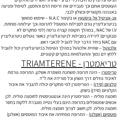
העוטפים אותם וכך מגבירים את זרימת הדם והחמצן. לטיפול ומניעה
באנגינה פקטוריס וכשלון לבבי.
אנ-אציטיל אל-ציסטאין
או בקיצור N.A.C – שימוש ממושך
בניטרוגליצרין גורם לסבילות המטופל לתרופה וכך יעילותה פוחתת.
I.V של NAC , במהלך תקופה קצרה גרמה (לפי מחקרים לא
מבוקרים) לירידה בסבילות לניטרוגליצרין. כאשר נוטלים ניטרוגליצרין
עם NAC ביחד הדבר יכול להוביל לכאבי ראש.
אלכוהול
– שתיית אלכוהול במהלך הטיפול בניטרוגליצרין יכול להוביל
ללחץ דם נמוך והתעלפויות במקרים קיצוניים.
טריאמטרן - TRIAMTERENE
טרימטרן
– הינה תרופה משתנת משמרת אשלגן. התרופה גורמת
לאיבוד נוזלים דרך השתן וכל מורידה את ל"ד.
קלציום (סידן)
– הטרימטרן לפי מחקרים יכולה להגביר את איבוד
הקלציום (סידן) בשתן.
חומצה פולית – הטרימטרין הינה אנטגוניסטית לחומצה פולית. לכן
אנשים שמטופלים בתרופה הינם בעלי נטייה מוגברת ללקות בחסר
חומצה פולית. לכן חשוב לצרוך חומצה פולית.
פוטסיום (אשלגן)
- התרופה מפחיתה את איבוד הפוטסיום (אשלגן)