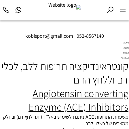
kobisport@gmail.com
|
052-8567140
דיאטה
ותזונה
בשיטת
Diet2All:
קונטראינדיקציה תרופות ללב, לכלי
המדע
שמאחורי
הגוף
דם וללחץ הדם
המושלם.
Angiotensin converting
Enzyme (ACE) Inhibitors
משפחת התרופות ACE ניתנת לשימוש ב-יל"ד (
יתר לחץ דם
) ובחלק
ממצבים של כשלון לבבי.