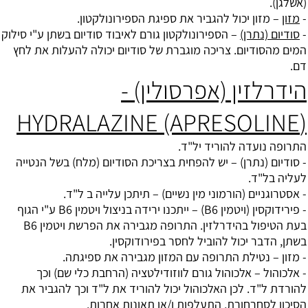
(אשלגן).
-
מזון
– מזון יכול להגביר את ספיגת הספירונולקטון.
-
סודיום (נתרן)
– הספירונולקטון גורם לאיבוד סודיום בשתן ע"י סילוק
המים מהסודיום. צריכה מוגברת של סודיום יכולה להעלות את לחץ
דם.
הידרלזין (אפרסולין) -
(HYDRALAZINE (APRESOLINE
התרופה נועדה להוריד יל"ד.
- סודיום (נתרן) – יש להפחית בצריכת הסודיום (מלח) בשל הנטייה
לעליה בל"ד.
- אסטרוגניים (הורמוני מין נשיים) – תיתכן עלייה ב ל"ד.
- פירידוקסין (
ויטמין B6
) – ייתכנו ירידה בניצול ויטמין B6 ע"י הגוף
בעת הטיפול בהידרלזין. התרופה מגבירה את הפרשת ויטמין B6
בשתן, הדבר יכול להוביל לחסר בפירודוקסין.
- מזון – נטילת התרופה עם המזון מגבירה את ספיגתה.
- אלכוהול – אלכוהול גורם לווזודילטציה (הרחבת כלי שם) וכך
להורדת ל"ד. לכן האלכוהול יכול להוריד את ל"ד וכך להגביר את
הסיכון לסחרחורת, התעלפות ו/או תאונות אחרות.