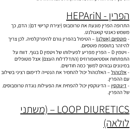
הפרין - HEPAriN
התרופה הפרין מונעת את טרומבוס (יצירת קרישי דם): הדם, כך
משמש כאנטי קואגולנט.
-
פוטסיום (אשלגן)
– הטיפול בהפרין גורם להיפרקלמיה. לכן צריך
להיזהר בתוספת פוטסיום.
- ויטמין D – הפרין מפריע לפעילותו של
ויטמין D
בגוף. דווח על
התפתחות אוסטיאופורוזיס (התדלדלות העצם) אצל מטופלים
במינונים גבוהים למשך כמה חודשים.
-
אלכוהול
– האלכוהול יכול להחמיר את הנטייה לדימום רציני בשילוב
עם ההפרין.
-
דיגוקסין
– הדיגוקסין יכול להפחית את הפעילות נוגדת טרומבוסים.
של ההפרין.
LOOP DIURETICS – (משתני
לולאה)