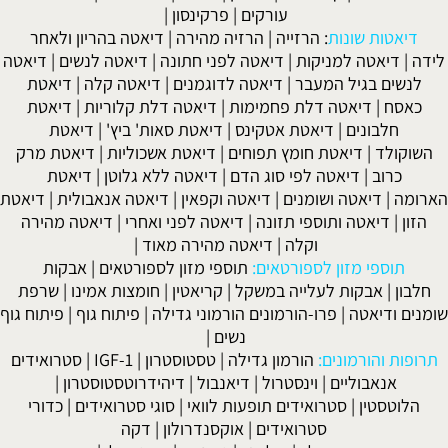
עורקים
|
פרקינסון
|
דיאטות שונות
:
הרזייה
|
הרזיה מהירה
|
דיאטה בהריון ולאחר
לידה
|
דיאטה למניקות
|
דיאטה לפני חתונה
|
דיאטה לנשים
|
דיאטה
לנשים בגיל המעבר
|
דיאטה לדוגמנים
|
דיאטה קלה
|
דיאטת
כאסח
|
דיאטה דלת פחמימות
|
דיאטה דלת קלוריות
|
דיאטת
חלבונים
|
דיאטת אטקינס
|
דיאטת סאות' ביץ'
|
דיאטת
השוקולד
|
דיאטת חומץ תפוחים
|
דיאטת אשכוליות
|
דיאטת מרק
כרוב
|
דיאטה לפי סוג הדם
|
דיאטה ללא גלוטן
|
דיאטת
הארומה
|
דיאטה ושומנים
|
דיאטה וקפאין
|
דיאטה אנאבולית
|
דיאטת
הזון
|
דיאטה ותוספי תזונה
|
דיאטה לפני ואחרי
|
דיאטה מהירה
וקלה
|
דיאטה מהירה מאוד
|
תוספי מזון לספורטאים:
תוספי מזון לספורטאים
|
אבקות
חלבון
|
אבקות לעלייה במשקל
|
קריאטין
|
חומצות אמינו
|
שרפת
שומנים ודיאטה
|
פרו-הורמונים הורמוני גדילה
|
פיתוח גוף
|
פיתוח גוף
נשים
|
תרופות והורמונים:
הורמון גדילה
|
טסטוסטרון
|
IGF-1
|
סטרואידים
אנאבוליים
|
וינסטרול
|
דיאנבול
|
דיהידרוטסטוסטרון
|
הלוטסטין
|
סטרואידים תופעות לוואי
|
סוגי סטרואידים
|
כדורי
סטרואידים
|
אוקסנדרולון
|
דקה