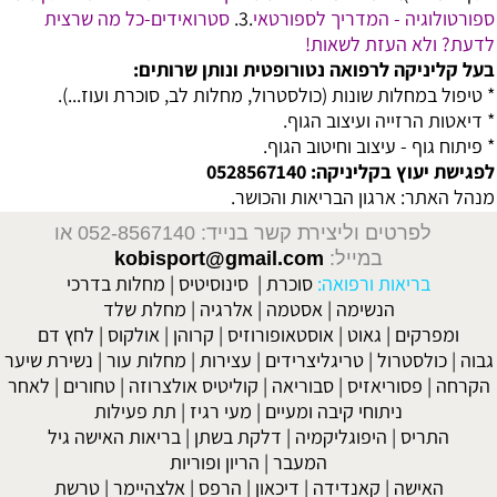
ספורטולוגיה - המדריך לספורטאי
.3.
סטרואידים-כל מה שרצית
לדעת? ולא העזת לשאות!
בעל קליניקה לרפואה נטורופטית ונותן שרותים:
* טיפול במחלות שונות (כולסטרול, מחלות לב, סוכרת ועוז...).
* דיאטות הרזייה ועיצוב הגוף.
* פיתוח גוף - עיצוב וחיטוב הגוף.
לפגישת יעוץ בקליניקה: 0528567140
מנהל האתר: ארגון הבריאות והכושר.
לפרטים וליצירת קשר בנייד: 052-8567140
או
במייל:
kobisport@gmail.com
בריאות ורפואה:
סוכרת
|
סינוסיטיס
|
מחלות בדרכי
הנשימה
|
אסטמה
|
אלרגיה
|
מחלת שלד
ומפרקים
|
גאוט
|
אוסטאופורוזיס
|
קרוהן
|
אולקוס
|
לחץ דם
גבוה
|
כולסטרול
|
טריגליצרידים
|
עצירות
|
מחלות עור
|
נשירת שיער
הקרחה
|
פסוריאזיס
|
סבוריאה
|
קוליטיס אולצרוזה
|
טחורים
|
לאחר
ניתוחי קיבה ומעיים
| מעי רגיז |
תת פעילות
התריס
|
היפוגליקמיה
|
דלקת בשתן
|
בריאות האישה גיל
המעבר
|
הריון ופוריות
האישה
|
קאנדידה
|
דיכאון
|
הרפס
|
אלצהיימר
|
טרשת