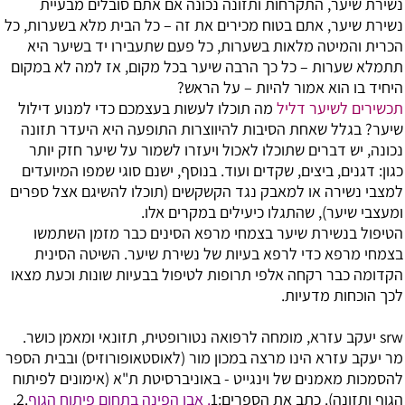
נשירת שיער, התקרחות ותזונה נכונה
אם אתם סובלים מבעיית
נשירת שיער, אתם בטוח מכירים את זה – כל הבית מלא בשערות, כל
הכרית והמיטה מלאות בשערות, כל פעם שתעבירו יד בשיער היא
תתמלא שערות – כל כך הרבה שיער בכל מקום, אז למה לא במקום
היחיד בו הוא אמור להיות – על הראש?
תכשירים לשיער דליל
מה תוכלו לעשות בעצמכם כדי למנוע דילול
שיער? בגלל שאחת הסיבות להיווצרות התופעה היא היעדר תזונה
נכונה, יש דברים שתוכלו לאכול ויעזרו לשמור על שיער חזק יותר
כגון: דגנים, ביצים, שקדים ועוד. בנוסף, ישנם סוגי שמפו המיועדים
למצבי נשירה או למאבק נגד הקשקשים (תוכלו להשיגם אצל ספרים
ומעצבי שיער), שהתגלו כיעילים במקרים אלו.
הטיפול בנשירת שיער בצמחי מרפא
הסינים כבר מזמן השתמשו
בצמחי מרפא כדי לרפא בעיות של נשירת שיער. השיטה הסינית
הקדומה כבר רקחה אלפי תרופות לטיפול בבעיות שונות וכעת מצאו
לכך הוכחות מדעיות.
srw יעקב עזרא, מומחה לרפואה נטורופטית, תזונאי ומאמן כושר.
מר יעקב עזרא הינו מרצה במכון מור (לאוסטאופורוזיס) ובבית הספר
להסמכות מאמנים של וינגייט - באוניברסיטת ת"א (אימונים לפיתוח
הגוף ותזונה).
כתב את הספרים:1
. אבן הפינה בתחום פיתוח הגוף
.2.