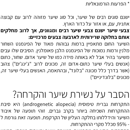
* הפרעות
הורמונאליות
ישנם סוגים רבים של שיער, וכל סוג שיער מזוהה לרוב עם קבוצה
אתנית, עם, או אזור על כדור הארץ.
צבעי שיער ישנם צבעי שיער רבים ומגוונים, אך לרוב מחלקים
אותם בחלוקה שרירותית לארבעה צבעים מרכזיים:
השיער החום מתאפיין ברמות גבוהות מאוד של הפיגמנט השחור
מלנין ורמות נמוכות של הפיגמנט הלבן פאומלנין. הסיבים שלו עבים
משיער בהיר אבל לא באותה מידה כמו של שיער אדום. שחור, כתום
(אנשים בעלי שיער כתום-אדום זה, מכונים לרוב "ג'ינג'ים") צהוב
(אשר בדרך כלל מכונה "בלונד", ובהתאמה, האנשים בעלי שיער זה,
מכונים "בלונדיניים")
הסבר על נשירת שיער והקרחה?
התקרחות גברית טיפוסית (androgenetic alopecia) היא סיבת
ההתקרחות השכיחה ביותר בקרב גברים. זוהי תופעה של איבוד
השיער והידללותו בחלקה העליון של הקרקפת. תופעה זאת גורמת ל
- 95% מכלל מקרי ההתקרחות.