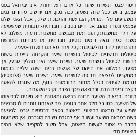
דימוי עצמי ונשירת שיער
כל אדם הוא ייחודי, אינדיבידואל בפני
עצמו, נדוש ככל שזה נשמע, ככה נכון. אנו יורשים מהורינו גנים
המשפיעים על המראה, הבריאות והתכונות שלנו, אבל האני שלנו
עצמאי ונפרד מהם. אנו חיים בסביבה חברתית-תרבותית שמשפיעה
על הלך מחשבתנו, ועם זאת מגבשים מחשבות ודעות משלנו. לא
משנה כמה נהיה דומים גנטית, חברתית, או מבחינת המורשת
התרבותית להורינו ולסביבתנו, כל אחד מאיתנו הוא חד-פעמי.
טיפולים חדשניים לטיפול בנשירת שיער והקרחה
קיימות גישות
חדשות לטיפול בנשירת שיער. נשירת שיער הינו תהליך טבעי, אך
מצער, המלווה את חייהם של אנשים רבים. ישנה עלייה בכמות
המחקרים למציאת תרופה לנשירת שיער. נשירת שיער (אלופסיה)
נגרמת לעיתים בגלל מחזור ההורמונים בגוף, מה שגורם להאטה
בקצב זרימת הדם, וכתוצאה מכך הצרת זקיקי השערות.
תזונה ובריאות השיער
תזונה בריאה ומאוזנת היא חיונית לבריאותו
של השיער. כמו כל חלק אחר בגופנו, מה שאנחנו נותנים לו מבפנים
ישפיע על מראהו החיצוני. דיאטות כסאח דרסטיות יגרמו לפגיעה
קשה במראה השיער ועשויה אף להגרם נשירה מוגברת. אין משמעות
הדבר כי אסור לעשות דיאטה, אבל חשוב להקפיד שלא תהיה
קיצונית מדי.