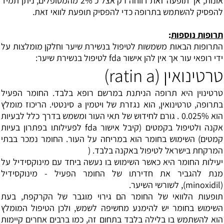
אונות, אך תופעה זאת דווחה רק אצל כ 2% מהמטופלים, ניתן תמיד
להפסיק להשתמש בתרופה כדי להפסיק תופעת לוואי זאת.
תרופות נוספות
:
התרופות הבאות משמשות לטיפול בנשירת שיער וחלקן מומלצות על
ידי רופאי עור אך אין להן אישור fda לטיפול בנשירת שיער:
טרטינואין (ratin a)
טרטינוין היא תרופה הניתנת במרשם רופא בלבד. החומר הפעיל
בתרופה, טרטינואין, הוא נגזרת של ויטמין a סינטטי. הריכוז מומלץ
הוא 0.025% . גורם לחידוש של תאי העור ומשמש בדרך כלל לבעיות
אקנה ולטיפול בקמטים (קיבל אישור fda לפעילותו בפתרון בעיות
קמטים) השימוש בחומר הוא במריחה על העור. החומר נמכר בבתי
המרקחת בישראל לטיפול באקנה בלבד. (
יעילות החומר היא כאשר השימוש בו נעשה ביחד עם מינוקסידיל על
מנת להגביר את חדירתו של החומר הפעיל - מינוקסידיל
(minoxidil), לשורשי השיער.
תופעות הלוואי של החומר הם גירוי מוגבר של הקרקפת, בעת
השימוש בחומר יש להימנע מחשיפה לשמש, ולכן הטיפול המומלץ
הוא להשתמש בו בלילה בלבד בתחום זה, כמו ברבים אחרים קיימות