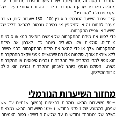
התקרחות מסוג זה מתבטאת בנשירת שיער ובאיבוד מנפחו. הביטוי
מתגלה באזורים שבהן ההתקרחות לרוב האזור האחורי העליון של
הקרקפת וליד "מפרצים".
קצב איבוד השיער הנורמלי הוא בין 100 - 150 שערות ליום, נשירה
מעבר לתחום זה או לחילופין אי צמיחה גורמות למראה דליל של
השיער או אפילו התקרחות.
כדי לסווג את מידת ההתקרחות של אנשים רופאים המציאו סולמות
מיוחדים. סולמות אלו מועילים ביותר כדי לאבחן את מידת
ההתקרחות שלך או כדי לתאר את מידת ההתקרחות בפני מישהו
ללא שיראה אותך. סולמות אלו הם שימושיים מפני שקצב ההתקרחות
הוא צפוי למדי במקרים של התקרחות גברית טיפוסית או התקרחות
נשית. הסולם הנפוץ ביותר לאבחון התקרחות גברית הוא סולם
נורוודהמילטון.
מחזור השיערות הנורמלי
90% משיערות הראש צומחות ברציפות (במשך שנתיים עד שש
שנים), בממוצע של 1 ס"מ בחודש, ו-10% משיערות הראש נמצאות
בשלב של "מנוחה" (חודשיים עד שלושה חודשים) בסוף הצמיחה.