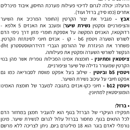
הרעלה: יכולה לגרום לדיכוי פעילות מערכת החיסון, איבוד מינרלים
אחרים (כמו
סידן
,
ברזל
ועוד).
אבץ -
מגביר את יצור הקרטין (החומר המרכיב את השיער
והציפורניים ומקטין
נשירת שיער
) ומעכב את האנזים 5 אלפא -
רדוקטאז, האנזים המקשה על אספקת חומרי מזון דרך נימי הדם
לשורש השערה
ויטמין b6
- קו - אנזים חיוני לסינתזת הקרטין.
משחרר את הניגזרת של ההורמון הגברי דהידרוטוסטסטרון dht
הנקשר לשורשי השערה ומקטין את פעילותה.
ציסטאין
ו
מתיונין
-
חומצות אמינו המכילות גופרית אשר מהן בנוי
הקרטין שמעורר גדילה של שיער וציפורניים.
ויטמין b5
וביוטין
- שילוב בעל אפקט מווסת לסבוריאה כמו גם
אפקט חיובי על עיכוב נשירת השיער.
ויטמין b12
-
חיוני כקו-אנזים בתגובה למעבר של חומצת האמינו
הומוציסטאין למתיונין.
• ברזל:
תפקידו העיקרי של הברזל בגוף הוא להעביר חמצן במחזור הדם
לכל התאים בגוף. מחסור בברזל עלול לגרום לנשירת שיער. מינון
נורמלי לאדם בוגר הוא 18 מיליגרם ביום. ניתן לצריכה ללא מרשם