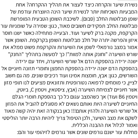
נשירת שיער והקרחה כיצד לעצור את תהליך ההקרחה?
אחת
המבעיות השכיחות יותר לנשירת שיער הינה היווצרות עודפת של
שומן מבלוטות החלב (סבום). לשיכבת השומן הטבעית המופרשת
מבלוטות החלב תפקידים חשובים מאוד, כגון: שמירה על שומניות עור
הקרקפת, מקנה ברק לשיער ועוד.
הבעייה מתחילה כאשר ישנו חוסר
איזון והפרשה יתרה של חלב מבלוטות השומן בקרקפת. השומן אשר
אמור במצב נורמאלי לשמן את השיערות והקרקפת פשוט ממלא את
שורש השיערה "וחונק אותה למוות"! כך למעשה בתהליך "החנק"
ישנה ירידה בהספקת הדם אל שורשי השיערה, ויחד עם ירידה
בהספקת הדם ישנה ירידה בהספקת החמצן וחומרי תזונה חיוניים אל
השורשים, כגון: אבץ, חומצות אמינו ועוד רכיבים שונים. מה גם חשוב
לציין, כי מומחים לרפואה נטורופטית ותזונאים מציעים לנו תופי מזון
אשר חיוניים לצמיחת השיערה (אבץ, ציסטאין, ויטמין
C
, ביוטין,
ויטמין
B6
ועוד) אך כשהמצב עגום כל כך בהספקת חומרי הגלם
החיוניים לשיערה היות ואותם נשאים לא מסוגלים להוביל את המזון
אל שורשי השיערה ולהזין אותם!!! כאן בנקודה זאת יהיה קשה מאוד
לשקם את מצב השיער, ולכן הטיפול צריך ליהיות הרבה יותר הוליסטי
ואמור לכלול את ההבנה הכללית.
מחלות עור
ישנם גורמים שונים אשר גורמים לזיהומי עור והם: