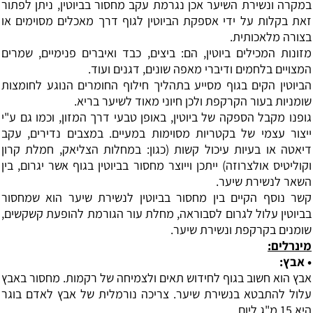
במקרה ונשירת השיער אכן נגרמת עקב מחסור בביוטין, ניתן לפתור
זאת בקלות על ידי אספקת הביוטין לגוף דרך מאכלים מסוימים או
בצורה מלאכותית.
מזונות המכילים ביוטין, הם: ביצים, כבד ואיברים פנימיים, שמרים
המצויים בלחמים ודיברי מאפה שונים, דגנים ועוד.
הביוטין הקים בגוף מסייע בתהליך חילוף החומרים הנוגע לחומצות
שומניות בעור הקרקפת ולכן חיוני מאוד לשיער בריא.
גופנו מקבל הספקה של ביוטין, באופן טבעי דרך המזון, וכמו גם ע"י
ייצור עצמי של בקטריות מסוימות במעיים. במצבים נדירים, עקב
דיאטה או בעיות עיכול קשות (כגון: במחלות הצליאק, חמלת קרון
וקוליטיס אולצרוזה) ייתכן וייוצר מחסור בביוטין בגוף אשר יגרום, בין
השאר לנשירת שיער.
קשר נוסף הקיים בין מחסור בביוטין לנשירת שיער הוא שמחסור
בביוטין עלול לגרום לסבוראה, מחלת עור הגורמת להופעת קשקשים,
שומנים בקרקפת ונשירת שיער.
מינרלים:
•
אבץ
:
אבץ הוא חשוב בגוף לחידוש תאים ולצמיחה של רקמות. מחסור באבץ
עלול להתבטא בנשירת שיער. צריכה נורמלית של אבץ לאדם בוגר
היא 15 מ"ג ליום.