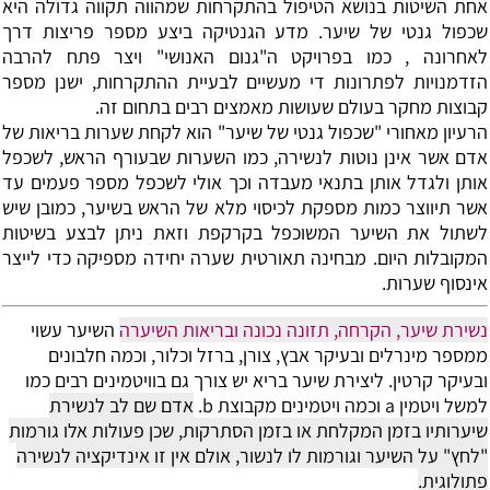
אחת השיטות בנושא הטיפול בהתקרחות שמהווה תקווה גדולה היא
שכפול גנטי של שיער. מדע הגנטיקה ביצע מספר פריצות דרך
לאחרונה , כמו בפרויקט ה"גנום האנושי" ויצר פתח להרבה
הזדמנויות לפתרונות די מעשיים לבעיית ההתקרחות, ישנן מספר
קבוצות מחקר בעולם שעושות מאמצים רבים בתחום זה.
הרעיון מאחורי "שכפול גנטי של שיער" הוא לקחת שערות בריאות של
אדם אשר אינן נוטות לנשירה, כמו השערות שבעורף הראש, לשכפל
אותן ולגדל אותן בתנאי מעבדה וכך אולי לשכפל מספר פעמים עד
אשר תיווצר כמות מספקת לכיסוי מלא של הראש בשיער, כמובן שיש
לשתול את השיער המשוכפל בקרקפת וזאת ניתן לבצע בשיטות
המקובלות היום. מבחינה תאורטית שערה יחידה מספיקה כדי לייצר
אינסוף שערות.
נשירת שיער, הקרחה, תזונה נכונה ובריאות השיערה
השיער עשוי
ממספר מינרלים ובעיקר אבץ, צורן, ברזל וכלור, וכמה חלבונים
ובעיקר קרטין. ליצירת שיער בריא יש צורך גם בוויטמינים רבים כמו
למשל ויטמין a וכמה ויטמינים מקבוצת b.
אדם שם לב לנשירת
שיערותיו בזמן המקלחת או בזמן הסתרקות, שכן פעולות אלו גורמות
"לחץ" על השיער וגורמות לו לנשור, אולם אין זו אינדיקציה לנשירה
פתולוגית.