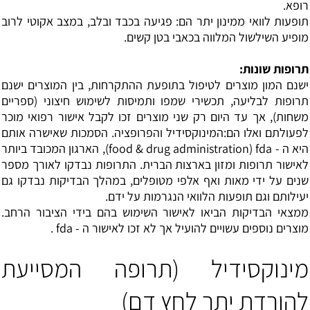
רופא.
תופעות לוואי ממינון יתר הם: פגיעה בכבד ובלב, במצב אקוטי לרוב
מופיע השילשול המלווה בכאבי בטן קשים.
תרופות שונות:
ישנם המון מוצרים לטיפול בתופעת ההתקרחות, בין המוצרים ישנם
תרופות לבליעה, תכשירי שמפו ותמיסות לשימוש חיצוני (ספריים
משחות), אך עד היום רק שני מוצרים זכו לקבל אישור רפואי מוכר
לפעולתם ואלו הם:המינוקסידיל והפרופציה. הסמכות שאישרה אותם
היא ה - food & drug administration) fda), הארגון המכובד ביותר
לאישור תרופות ומזון בארצות הברית. התרופות נבדקו לאורך מספר
שנים על ידי מאות ואף אלפי מטופלים, במהלך הבדיקות נבדקו גם
יעילותם וגם תופעות הלוואי הנגרמות על ידם.
ממצאי הבדיקות הביאו לאישור השימוש בהם בידי הציבור הרחב.
מוצרים נוספים עשויים להועיל אך לא זכו לאישור ה - fda .
מינוקסידיל (תרופה המסייעת
להורדת יתר לחץ דם)