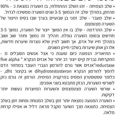
• שלב הצמיחה - זהו השלב ההתחלתי, בו השערה נמצאת כ - 90%
מהזמן, במהלך שלב זה הנמשך 3-5 שנים השערה ממשיכה לגדול.
• שלב מעבר - שלב זמני בן שבועיים בערך שבו בסיס הייצור של
השערה מצטמצם.
• שלב התרדמה - שלב בו אין המשך ייצור של השערה, נמשך 3-5
חודשים ובסופו השערה נופלת. תהליך זה נמשך וחוזר שוב ושוב
במהלך חייו של אדם, אך חשוב לציין שלא נוצרות שיערות חדשות,
אלו הן אותן שיערות בשלבי חייהן השונים.
• התיאוריה הנפוצה כיום טוענת כי אצל אנשים הסובלים מ -
התקרחות גברית קיים ייצור רב יותר של אנזים הנקרא " five alpha
reductase"אנזים אשר גורם להורמון הגברי העובר במחזור הדם
להפוך להורמון הנקרא dihydrotestosteron או בקיצור dht, -
כלומר טסטוסטרון המסיס בפרקציה המימית. הורמון זה גורם נזק
לשורשי השערות, הנזק מתבטא בשני אופנים:
• שורשי השערה מצטמצמים והשערות המיוצרות נעשות יותר
דקיקות.
• השערה הפגועה נמצאת יותר זמן בשלב המנוחה ופחות זמן בשלב
הצמיחה. כתוצאה מכך השיער מקבל מראה דליל או אפילו קרחת
מלאה.