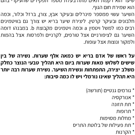
שיער הוא רקמת תאים מתה בעלת מספר תפקידים שהעיקרי בהם
הוא שמירת חום הגוף.
השיער עשוי ממספר מינרלים ובעיקר אבץ, צורן, ברזל וכלור, וכמה
חלבונים ובעיקר קרטין. ליצירת שיער בריא יש צורך גם בוויטמינים
רבים כמו למשל ויטמין a וכמה ויטמינים מקבוצת b. במבנהו דומה
השיער גם לציפורניים אצל טורפים, לקרניים ולפרסות אצל בהמות
ולמקור ונוצות אצל עופות.
על ראשו של אדם בריא יש כמאה אלף שערות. נשירה של בין
שישים לשלוש מאות שערות ביום היא תהליך טבעי הנוצר כחלק
משלב יצירה, התפתחות ונשירת השיער. נשירת שערות רבה יותר
היא תהליך שאינו נורמלי ויש לו כמה סיבות:
* גורמים גנטיים (תורשה)
*
אנורקסיה
* תת תזונה
*
תרופות
* מחלות מסוימות
* תת פעילות של
בלוטת התריס
* הקרנות