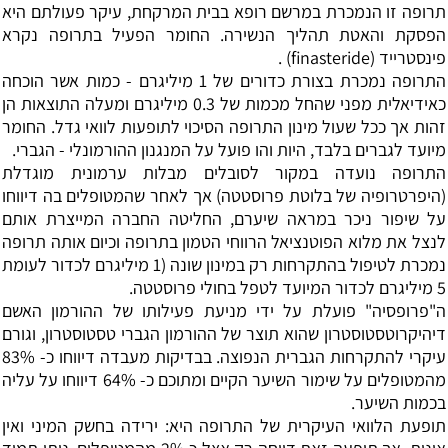
תרופה זו הנמכרת במרשם רופא בבית המרקחת, עיקר פעולתם היא
הפסקת והאטת תהליך הנשירה. החומר הפעיל בתרופה נקרא
פינסטרייד (finasteride) .
התרופה נמכרת בצורת כדורים של 1 מיליגרם - כמות אשר הוכחה
כאידיאלית מפני שהחל מכמות של 0.3 מיליגרם ומעלה התוצאות הן
זהות אך ככל שעול מינון התרופה הסיכוי לתופעות לוואי גדל. החומר
מיועד לגברים בלבד, היות והו פועל על המנגנון ההורמונלי - הגברי.
התרופה נועדה במקור לסובלים מבלות ערמונית מוגדלת
(היפרטרופיה של בלוטת פרוסטטה) אך לאחר שהמטופלים בה דיווחו
על שיפור ניכר במראה שיערם, החליטה החברה המייצרת אותם
לנצל את מלוא הפוטנציאל הרווחי הטמון בתרופה וכיום אותה תרופה
נמכרת לטיפול בהתקרחות רק במינון שונה (1 מיליגרם לכדור לעומת
5 מיליגרם לכדור המיועד לטפל בחולי פרוסטטה.
ה"פרופסיה" פועלת על ידי מניעת פעילותו של ההורמון האשם
דיהיקרוטסטוסטרון שהוא תוצר של ההורמון הגברי טסטוסטרון, וגורם
עיקרי להתקרחות הגברית הנפוצה. בבדיקות מעבדה דיווחו כ- 83%
מהמטופלים על שימור השיער הקיים ומתוכם כ- 64% דיווחו על עליה
בכמות השיער.
תופעת הלוואי העיקרית של התרופה היא: ירידה בחשק המיני ואין