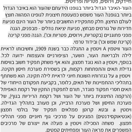
חיידקים, וירוסים, פטריות ופרזיטים.
העור-האיבר הגדול ביותר בגופנו
הידעתם שהעור הוא באיבר הגדול
ביותר בגופנו? העור משמש כמעטפת חיצונית לגופינו המהווה חוצץ
לעולם החיצון.
חלק מתפקידיו החשובים ביותר של העור הינם מניעת
חדירות של גורמים מבחוץ, מניעת יציאת נוזלים - מבפנים, הגנה
מפני פתוגניים (בקטריות, וירוסים, פטריות וכו'). הגנה מפני קרינה
(קרינת שמש וכו') ובידוד טרמי.
העור וויטמין A
ויטמין a התגלה כבר בשנת 1909, וחשיבותו לראיית
לילה ולבריאות העור, השער, הציפורניים והעצמות ידועה לכל.
בנוסף, ויטמין a הוא נוגד חמצון, והוא אף משחק תפקיד חשוב בוויסות
גדילת תאים והתפתחות רקמות, וכן בשמירת מערכת חיסון תקינה.
ויטמין a על נגזרותיו השונות חיוני לראיית לילה תקינה. הוא משתתף
בתהליכי ההתמיינות של תאים, כלומר, בקביעת תפקודם הייחודי של
תאים חסרי תפקוד מוגדר, תורם לתפקודן התקין של רקמת האפיתל
(הרקמה החיצונית ביותר של העור ושל רקמת הריריות בגוף), של
מערכת החיסון ושל מערכת הרבייה, וכן מעורב בתהליך הגדילה.
וימטין a ובטא קרוטן ממלאים תפקיד של בולמי חמצון
(אנטיאוקסידנטים) המגינים על מרכיבי גוף חיוניים מפני תהליכי
חמצון. משחה המכילה ויטמין a מעלה את ייצורם של מרכיבים
המשפרים את מראה העור ומפחיתים קמטים.