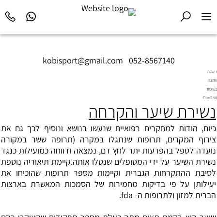
kobisport@gmail.com
|
052-8567140
דיאטה
ותזונה
בשיטת
Diet2All:
נשירת שיער והקרחה
המדע
שמאחורי
הגוף
כיום, הודות למחקרים רפואיים שנעשו בנושא ונוסיף לכך גם את
המושלם.
צירוף המקרים, תרופות שנתגלו במקרה (תרופה ששר במקורה
נועדה לטפל בהפרעות יתר לחץ דם, נמצאה ודווחה כמועילות כנגד
נשירת השיער על ידי המטופלים שנטלו אותה.קיימת תיאוריה נוספת
לסיבת ההתקרחות הגברית וקיימות מספר תרופות שהוכיחו את
יעילותן על פי בדיקות מחמירות של הסמכות המאשרת בארצות
הברית למזון ולתרופות ה- fda.