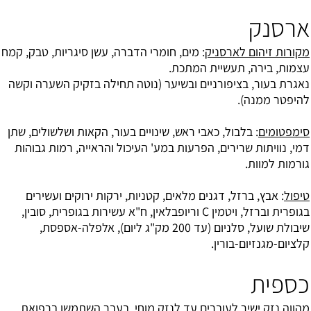
ארסנק
מקורות זיהום לארסניק
: מים, חומרי הדברה, עשן סיגריות, טבק, קמח
עצמות, בירה, תעשיית המתכת.
נאגרת בעור, בציפורניים ובשיער (נוטה תחילה בזקיק השערה וקשה
להיפטר ממנה).
סימפטומים
: בלבול, כאבי ראש, שינויים בעור, הקאות ושלשולים, שתן
דמי, נוויתות שרירים, הפרעות במע' העיכול והראייה, רמות גבוהות
גורמות למוות.
טיפול
: אבץ, ברזל, דגנים מלאים, קטניות, ירקות ירוקים ועשירים
בגופרית וברזל, ויטמין C וריופבלאין, ח"א עשירות בגופרית, סובין,
שיבולת שועל, סלניום (עד 200 מק"ג ליום), אלפלה-אספסת,
קלציום-מגנזיום-בורין.
כספית
מהווה נזק ישיר לעוברים עד לנזק מוחי, בעבר השתמשו ברפואת