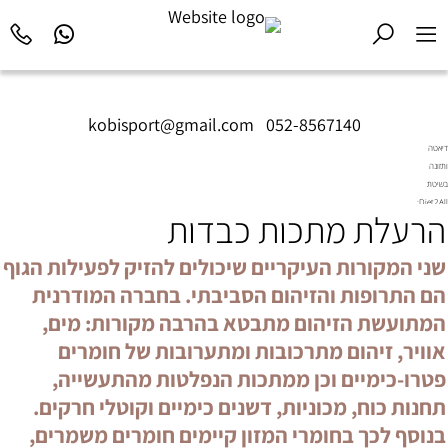
kobisport@gmail.com
|
052-8567140
דיאטה
ותזונה
בשיטת
Diet2All:
הרעלת מתכות כבדות
המדע
שמאחורי
הגוף
שני המקורות העיקריים שיכולים להזיק לפעילות הגוף
המושלם.
הם התרופות והזיהום הסביבתי. בחברה המודרנית
המתועשת הזיהום מתבטא בהרבה מקורות: מים,
אוויר, זיהום מתרכובות ומתערובות של חומרים
פטרו-כימיים וכן ממתכות הנפלטות מהתעשייה,
תחנות כוח, מכוניות, דשנים כימיים וקוטלי חרקים.
בנוסף לכך בחומרי המזון קיימים חומרים משמרים,