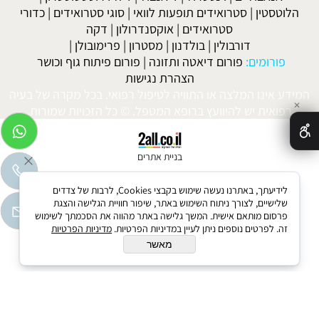
הלוטסטין
|
סטרואידים תופעות לוואי
|
סוגי סטרואידים
|
כדורי
סטרואידים
|
אוקסנדרולון
|
דקה
דורבולין
|
בולדנון
|
מסטרון
|
פרימובולן
|
פורומים:
פורום דיאטה ותזונה
|
פורום פיתוח גוף וכושר
הצהרת נגישות
המידע אינו המלצה או התוויה לטיפול רפואי. בכל מקרה של בעיה
✕
רפואית יש להיוועץ ברופא המטפל. © כל הזכויות שמורות.
בניית אתרים
לידיעתך, באתרנו נעשה שימוש בקבצי Cookies, לרבות של צדדים
שלישיים, לצורך ניתוח השימוש באתר, שיפור חוויית הגלישה והצגת
פרסום מותאם אישית. המשך גלישה באתר מהווה את הסכמתך לשימוש
זה. לפרטים נוספים ניתן לעיין במדיניות הפרטיות.
מדיניות הפרטיות
מאשר