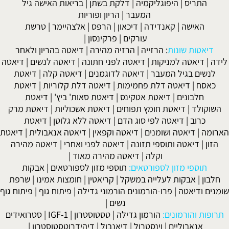
התריס
|
היפוגליקמיה
|
דלקת בשתן
|
בריאות האישה גיל
המעבר
|
הריון ופוריות
האישה
|
קאנדידה
|
דיכאון
|
הרפס
|
אלצהיימר
|
טרשת
עורקים
|
פרקינסון
|
דיאטות שונות
:
הרזייה
|
הרזיה מהירה
|
דיאטה בהריון ולאחר
לידה
|
דיאטה למניקות
|
דיאטה לפני חתונה
|
דיאטה לנשים
|
דיאטה
לנשים בגיל המעבר
|
דיאטה לדוגמנים
|
דיאטה קלה
|
דיאטת
כאסח
|
דיאטה דלת פחמימות
|
דיאטה דלת קלוריות
|
דיאטת
חלבונים
|
דיאטת אטקינס
|
דיאטת סאות' ביץ'
|
דיאטת
השוקולד
|
דיאטת חומץ תפוחים
|
דיאטת אשכוליות
|
דיאטת מרק
כרוב
|
דיאטה לפי סוג הדם
|
דיאטה ללא גלוטן
|
דיאטת
הארומה
|
דיאטה ושומנים
|
דיאטה וקפאין
|
דיאטה אנאבולית
|
דיאטת
הזון
|
דיאטה ותוספי תזונה
|
דיאטה לפני ואחרי
|
דיאטה מהירה
וקלה
|
דיאטה מהירה מאוד
|
תוספי מזון לספורטאים:
תוספי מזון לספורטאים
|
אבקות
חלבון
|
אבקות לעלייה במשקל
|
קריאטין
|
חומצות אמינו
|
שרפת
שומנים ודיאטה
|
פרו-הורמונים הורמוני גדילה
|
פיתוח גוף
|
פיתוח גוף
נשים
|
תרופות והורמונים:
הורמון גדילה
|
טסטוסטרון
|
IGF-1
|
סטרואידים
אנאבוליים
|
וינסטרול
|
דיאנבול
|
דיהידרוטסטוסטרון
|