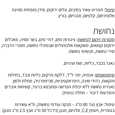
טיפול
: תפריט עשיר בסיבים, עלים ירוקים, סידן (מפחית ספיגת
אלומיניום), קלציום, מגנזיום, בורין.
נחושת
מקורות זיהום לנחושת
: צינורות מים, דודי מים, בשר וסויה, מאכלים
ירוקים קפואים, משקאות אלכוהוליים שבמיכלי נחושת, חומרי הדברה,
סירי נחושת, תכשיטי נחושת.
נאגר בכבד, כליות, מוח ועיניים.
סימפטומים
: אנמיה, יתר ל"ד, דלקת פרקים, כליות וכבד, בחילות
והקאות, נדודי שינה, היפראקטיביות, סכיזופרניה, מחלת ולסון
(אגירת נחושת ללא יכולת הפרשה ומתבטא ברעד, קשיחות איברים
והפרעות דיבור – מחלה גנטית).
טיפול: אבץ (עד 80 מ"ג – מנקה עודפי נחושת), ח"א עשירות
בגופרית, ויטמין C,E, סלניום, מנגן (כל כל 50 מ"ג אבץ 2.5 מ"ג מנגן).