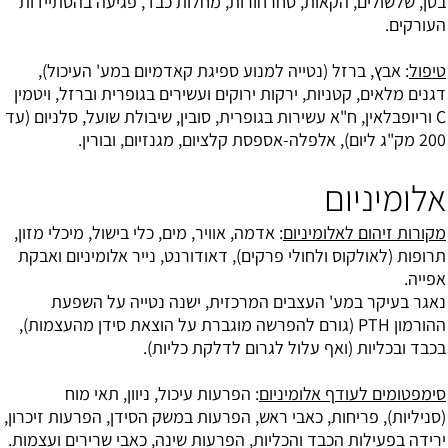
בטן, שלשולים, הקאות, סחרחורות, מחלות כבד, פגיעה בהסתיידות
העורקים.
טיפול
: אבץ, ברזל (נטייה למנוע ספיגת קאדמיום במע' העיכול),
דגנים מלאים, קטניות, ירקות ירוקים ועשירים בגופרית וברזל, ויטמין
C וריופבלאין, ח"א עשירות בגופרית, סובין, שיבולת שועל, סלניום (עד
200 מק"ג ליום), אלפלה-אספסת קלציום, מגנזיום, ובורין.
אלומיניום
מקורות זיהום לאלומיניום
: אדמה, אוויר, מים, כלי בישול, מיכלי מזון,
תרופות (לאולקוס ולחולי פרקים), דאודורנט, נייר אלומיניום ואבקת
אפייה.
נאגר בעיקר במע' העצבים המרכזית, ישנה נטייה על השפעת
ההורמון PTH (גורם להפרשה מוגברת על הוצאת סידן מהעצמות),
בכבד ובכליות (ואף עלול לגרום לדלקת כליות).
סימפטומים לעודף אלומיניום
: הפרעות עיכול, ניוון, תאי מוח
(סניליות), פריחות, כאבי ראש, הפרעות במשק הסידן, הפרעות זיכרון,
ירידה בפעילות הכבד והכליות, הפרעות שינה, כאבי שרירים ועצמות.