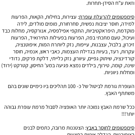
וזאת ע"ח הסידן-תחרות.
סימפטומים להרעלת עופרת
: עצירות, בחילות, הקאות, הפרעות
למידה, חוסר יציבות נפשית, סחרחורת, מומים מולדים, לידה
מוקדמת, היפראקטיביות, התקפי אפילפסיה, אנורקסיה, מחלות כבד
ועיכול, טעם מתכתי בפה, הפרעות בפעילות התירואיד, הפרעות
זיכרון, בלבול, עצבנות, עייפות, נזק ליותרת המוח, איפוטנציה,
עקרות, רעד, בעיות בגדילת העצמות, כאבי ראש, אנמיה, חוסר
קורדינציה, שיתוק גפיים, עיוורון, נזק כלייתי, דלקת פרקים, נדודי
שינה, קומה, טירוף, בילדים נמצא פגיעה במע' החיסון, קטרקט (ירוד)
ומחלות ניווניות.
העופרת גורמת לביטול של כ- 100 תהליכים ביו כימיים שונים בהם
משתתף האבץ.
ככל שרמת האבץ נמוכה יותר האופציה לסבול מרמת עופרת גבוהה
יותר!!!
סימפטומים לחוסר באבץ
: הצטננות מרובה, כתמים לבנים
בציפורניים, הגדלה איטית בפצעים.