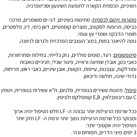
השיניים, הכספית הקשרה לתופעת השיגעון וסכיזופרניה.
מקורות זיהום לכספית
: סתימות בשיניים, דגי-ים משומרים, מרככי
כביסה, תרופות לסקטיב, מוצרים קוסמטיים, דשן כימי, דיו, פלסטרים,
חומרי הדבקה ושמרי עץ וגומי.
נוטה להיאגר במוח, במע' העצבים המרכזית ולגרום לניוונה.
סימפטומים
: רעד, מומים מולדים, נזק כלייתי, בחילות וסחרחורות,
כאבי בטן, אובדן שמיעה וראייה, פיגור שכלי, חניכיים כואבות
ומודלקות, עצבנות, עייפות, הקאות, אובן שיניים, כאבי ראש, פריחות,
נדודי שינה, חולשה ודיכאון.
טיפול
: מזונות עשירים בגופרית, סלניום, ח"א עשירות בגופרית,
ויטמין
C
עם
ריבופבלאין
, E,B קומפלקס ו
לציטין
.
ככל שרמת הרעילות יותר גבוהה ה- LF חלש הטיפול יהיה ארוך
ומבוקר ככל שרמת הרעילות נמוך יותר ורמת ה- LF חזק יותר
הטיפול יהיה אקטיבי יותר:
3 ימים מיצי הדרים, תפוחים וגזר.