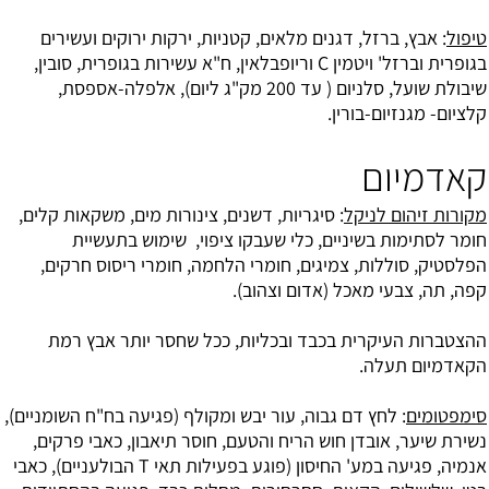
טיפול
: אבץ, ברזל, דגנים מלאים, קטניות, ירקות ירוקים ועשירים
בגופרית וברזל' ויטמין C וריופבלאין, ח"א עשירות בגופרית, סובין,
שיבולת שועל, סלניום ( עד 200 מק"ג ליום), אלפלה-אספסת,
קלציום- מגנזיום-בורין.
קאדמיום
מקורות זיהום לניקל
: סיגריות, דשנים, צינורות מים, משקאות קלים,
חומר לסתימות בשיניים, כלי שעבקו ציפוי, שימוש בתעשיית
הפלסטיק, סוללות, צמיגים, חומרי הלחמה, חומרי ריסוס חרקים,
קפה, תה, צבעי מאכל (אדום וצהוב).
ההצטברות העיקרית בכבד ובכליות, ככל שחסר יותר אבץ רמת
הקאדמיום תעלה.
סימפטומים
: לחץ דם גבוה, עור יבש ומקולף (פגיעה בח"ח השומניים),
נשירת שיער, אובדן חוש הריח והטעם, חוסר תיאבון, כאבי פרקים,
אנמיה, פגיעה במע' החיסון (פוגע בפעילות תאי T הבולעניים), כאבי