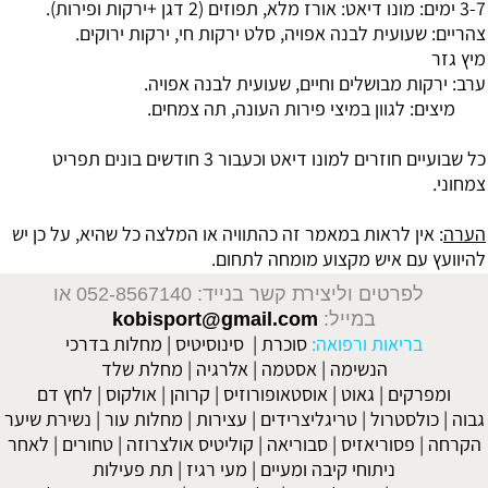
3-7 ימים: מונו דיאט: אורז מלא, תפוזים (2 דגן +ירקות ופירות).
צהריים: שעועית לבנה אפויה, סלט ירקות חי, ירקות ירוקים.
מיץ גזר
ערב: ירקות מבושלים וחיים, שעועית לבנה אפויה.
מיצים: לגוון במיצי פירות העונה, תה צמחים.
כל שבועיים חוזרים למונו דיאט וכעבור 3 חודשים בונים תפריט
צמחוני.
הערה
: אין לראות במאמר זה כהתוויה או המלצה כל שהיא, על כן יש
להיוועץ עם איש מקצוע מומחה לתחום.
לפרטים וליצירת קשר בנייד: 052-8567140
או
במייל:
kobisport@gmail.com
בריאות ורפואה:
סוכרת
|
סינוסיטיס
|
מחלות בדרכי
הנשימה
|
אסטמה
|
אלרגיה
|
מחלת שלד
ומפרקים
|
גאוט
|
אוסטאופורוזיס
|
קרוהן
|
אולקוס
|
לחץ דם
גבוה
|
כולסטרול
|
טריגליצרידים
|
עצירות
|
מחלות עור
|
נשירת שיער
הקרחה
|
פסוריאזיס
|
סבוריאה
|
קוליטיס אולצרוזה
|
טחורים
|
לאחר
ניתוחי קיבה ומעיים
| מעי רגיז |
תת פעילות