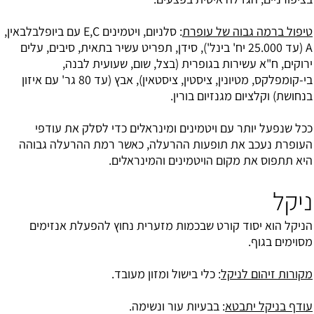
טיפול ברמה גבוה של עופרת
:
סלניום
, ויטמינים E,C עם ביופלבלבאין,
A (עד 25.000 יח' בינל'), סידן, תפריט עשיר בתאית, סיבים, עלים
ירוקים, ח"א עשירות בגופרית (בצל, שום, שעועית לבנה,
בי-קומפלקס, מטיונין, ציסטין, ציסטאין), אבץ (עד 80 גר' עם איזון
בנחושת) וקלציום מגנזיום בורין.
ככל שנפעל יותר עם ויטמינים ומינראלים כדי לסלק את עודפי
העופרת נעכב את תופעות ההרעלה, כאשר רמת ההרעלה גבוהה
היא תתפוס את מקום הויטמינים והמינראלים.
ניקל
הניקל הוא יסוד קורט שבכמות מזערית נחוץ להפעלת אנזימים
מסוימים בגוף.
מקורות זיהום לניקל
: כלי בישול ומזון מעובד.
עודף בניקל יתבטא
: בבעיות עור ונשימה.