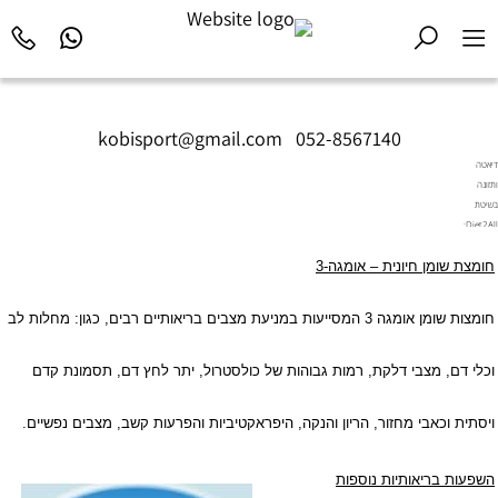
kobisport@gmail.com
|
052-8567140
דיאטה
ותזונה
בשיטת
Diet2All:
המדע
חומצת שומן חיונית – אומגה-3
שמאחורי
הגוף
המושלם.
חומצות שומן אומגה 3 המסייעות במניעת מצבים בריאותיים רבים, כגון: מחלות לב
וכלי דם, מצבי דלקת, רמות גבוהות של כולסטרול, יתר לחץ דם, תסמונת קדם
ויסתית וכאבי מחזור, הריון והנקה, היפראקטיביות והפרעות קשב, מצבים נפשיים.
השפעות בריאותיות נוספות