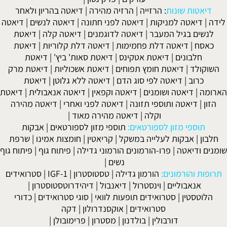
דיאטות שונות
:
הרזייה
|
הרזיה מהירה
|
דיאטה בהריון ולאחר
לידה
|
דיאטה למניקות
|
דיאטה לפני חתונה
|
דיאטה לנשים
|
דיאטה
לנשים בגיל המעבר
|
דיאטה לדוגמנים
|
דיאטה קלה
|
דיאטת
כאסח
|
דיאטה דלת פחמימות
|
דיאטה דלת קלוריות
|
דיאטת
חלבונים
|
דיאטת אטקינס
|
דיאטת סאות' ביץ'
|
דיאטת
השוקולד
|
דיאטת חומץ תפוחים
|
דיאטת אשכוליות
|
דיאטת מרק
כרוב
|
דיאטה לפי סוג הדם
|
דיאטה ללא גלוטן
|
דיאטת
הארומה
|
דיאטה ושומנים
|
דיאטה וקפאין
|
דיאטה אנאבולית
|
דיאטת
הזון
|
דיאטה ותוספי תזונה
|
דיאטה לפני ואחרי
|
דיאטה מהירה
וקלה
|
דיאטה מהירה מאוד
|
תוספי מזון לספורטאים:
תוספי מזון לספורטאים
|
אבקות
חלבון
|
אבקות לעלייה במשקל
|
קריאטין
|
חומצות אמינו
|
שרפת
שומנים ודיאטה
|
פרו-הורמונים הורמוני גדילה
|
פיתוח גוף
|
פיתוח גוף
נשים
|
תרופות והורמונים:
הורמון גדילה
|
טסטוסטרון
|
IGF-1
|
סטרואידים
אנאבוליים
|
וינסטרול
|
דיאנבול
|
דיהידרוטסטוסטרון
|
הלוטסטין
|
סטרואידים תופעות לוואי
|
סוגי סטרואידים
|
כדורי
סטרואידים
|
אוקסנדרולון
|
דקה
דורבולין
|
בולדנון
|
מסטרון
|
פרימובולן
|