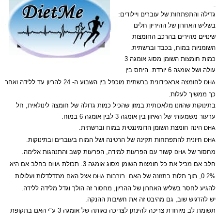
גדילה והתפתחות של עוברים ויילודים:
בשליש האחרון של ההיריון חלים
שינויים מהירים בהרכב החומצות
השומניות במוח, בכבד וברשתית.
כמות חומצות השומן מסוג אומגה 3
עולה ושל אומגה 6 יורדת. היחס בין
לחומצה אראכידונית ברשתית מוכפל בין השבוע ה- 24 להריון עד ללידה ואחר
DHA
כך ממשיך לעלות.
בתינוקות שהוזנו מלאכותית במזון שהכיל כמות גדולה של חומצה לינולאית, חל
ערעור משמעותי של האיזון בין אומגה 3 לבין אומגה 6 במוח.
הינה חומצת השומן הדומיננטית במוח וברשתית.
DHA
חיונית להתפתחות תקינה של הרטינה ושל המוח בעוברים ובתינוקות.
DHA
מחסור של
קשור עם הפרעות למידה, הפרעות קשב והתנהגות אלימה.
DHA
חלב אם מכיל את כל חומצות השומן מסוג אומגה 3. תכולת
בחלב אם היא
DHA
0.2%, תוך תלות בתזונה של האם. רזרבות
אצל האם מתדלדלות ועלולות
DHA
להגיע לחסר בשליש האחרון של ההריון, מחסור זה הולך וגדל מלידה ללידה.
יש להדגיש שוב, גם מהיבט זה את חשיבות ההנקה.
תשומת לב מיוחדת צריכה להינתן לצריכה נאותה של אומגה 3 ע"י האם בתקופת