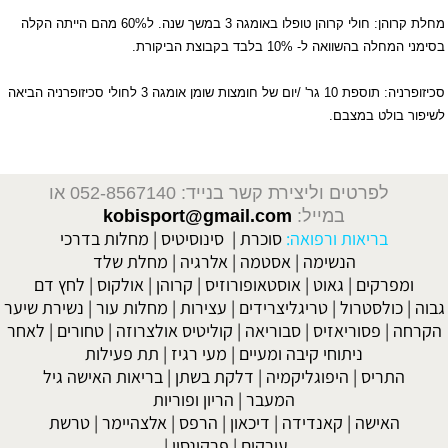
מחלת קרוהן: חולי קרוהן טופלו באומגה 3 במשך שנה. ל60% מהם הייתה הקלה
בסימני המחלה בהשוואה ל- 10% בלבד בקבוצת הביקורת.
סכיזופרניה: תוספת 10 גר' /יום של חומצות שומן אומגה 3 לחולי סכיזופרניה הביאה
לשיפור בולט במצבם.
לפרטים וליצירת קשר בנייד: 052-8567140
או
במייל:
kobisport@gmail.com
בריאות ורפואה:
סוכרת
|
סינוסיטיס
|
מחלות בדרכי
הנשימה
|
אסטמה
|
אלרגיה
|
מחלת שלד
ומפרקים
|
גאוט
|
אוסטאופורוזיס
|
קרוהן
|
אולקוס
|
לחץ דם
גבוה
|
כולסטרול
|
טריגליצרידים
|
עצירות
|
מחלות עור
|
נשירת שיער
הקרחה
|
פסוריאזיס
|
סבוריאה
|
קוליטיס אולצרוזה
|
טחורים
|
לאחר
ניתוחי קיבה ומעיים
| מעי רגיז |
תת פעילות
התריס
|
היפוגליקמיה
|
דלקת בשתן
|
בריאות האישה גיל
המעבר
|
הריון ופוריות
האישה
|
קאנדידה
|
דיכאון
|
הרפס
|
אלצהיימר
|
טרשת
עורקים
|
פרקינסון
|