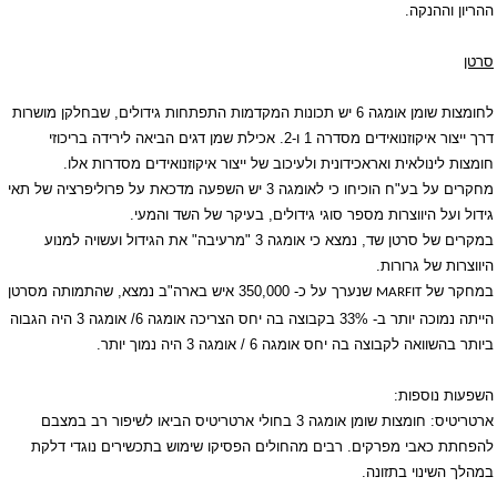
ההריון וההנקה.
סרטן
לחומצות שומן אומגה 6 יש תכונות המקדמות התפתחות גידולים, שבחלקן מושרות
דרך ייצור איקוזנואידים מסדרה 1 ו-2. אכילת שמן דגים הביאה לירידה בריכוזי
חומצות לינולאית ואראכידונית ולעיכוב של ייצור איקוזנואידים מסדרות אלו.
מחקרים על בע"ח הוכיחו כי לאומגה 3 יש השפעה מדכאת על פרוליפרציה של תאי
גידול ועל היווצרות מספר סוגי גידולים, בעיקר של השד והמעי.
במקרים של סרטן שד, נמצא כי אומגה 3 "מרעיבה" את הגידול ועשויה למנוע
היווצרות של גרורות.
במחקר של
שנערך על כ- 350,000 איש בארה"ב נמצא, שהתמותה מסרטן
MARFIT
הייתה נמוכה יותר ב- 33% בקבוצה בה יחס הצריכה אומגה 6/ אומגה 3 היה הגבוה
ביותר בהשוואה לקבוצה בה יחס אומגה 6 / אומגה 3 היה נמוך יותר.
השפעות נוספות:
ארטריטיס: חומצות שומן אומגה 3 בחולי ארטריטיס הביאו לשיפור רב במצבם
להפחתת כאבי מפרקים. רבים מהחולים הפסיקו שימוש בתכשירים נוגדי דלקת
במהלך השינוי בתזונה.