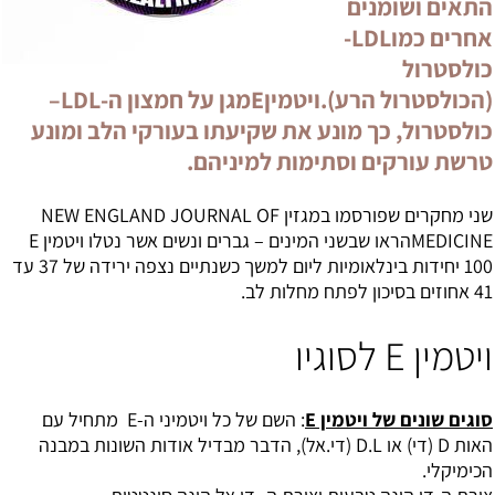
התאים ושומנים
אחרים כמוLDL-
כולסטרול
(הכולסטרול הרע).ויטמיןEמגן על חמצון ה-LDL–
כולסטרול, כך מונע את שקיעתו בעורקי הלב ומונע
טרשת עורקים וסתימות למיניהם.
שני מחקרים שפורסמו במגזין NEW ENGLAND JOURNAL OF
MEDICINEהראו שבשני המינים – גברים ונשים אשר נטלו ויטמין E
100 יחידות בינלאומיות ליום למשך כשנתיים נצפה ירידה של 37 עד
41 אחוזים בסיכון לפתח מחלות לב.
ויטמין E לסוגיו
סוגים שונים של ויטמין E
: השם של כל ויטמיני ה-E מתחיל עם
האות D (די) או D.L (די.אל), הדבר מבדיל אודות השונות במבנה
הכימיקלי.