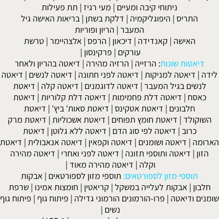
ניתוחי קיבה ומעיים
| מעי רגיז |
תת פעילות
התריס
|
היפוגליקמיה
|
דלקת בשתן
|
בריאות האישה גיל
המעבר
|
הריון ופוריות
האישה
|
קאנדידה
|
דיכאון
|
הרפס
|
אלצהיימר
|
טרשת
עורקים
|
פרקינסון
|
דיאטות שונות
:
הרזייה
|
הרזיה מהירה
|
דיאטה בהריון ולאחר
לידה
|
דיאטה למניקות
|
דיאטה לפני חתונה
|
דיאטה לנשים
|
דיאטה
לנשים בגיל המעבר
|
דיאטה לדוגמנים
|
דיאטה קלה
|
דיאטת
כאסח
|
דיאטה דלת פחמימות
|
דיאטה דלת קלוריות
|
דיאטת
חלבונים
|
דיאטת אטקינס
|
דיאטת סאות' ביץ'
|
דיאטת
השוקולד
|
דיאטת חומץ תפוחים
|
דיאטת אשכוליות
|
דיאטת מרק
כרוב
|
דיאטה לפי סוג הדם
|
דיאטה ללא גלוטן
|
דיאטת
הארומה
|
דיאטה ושומנים
|
דיאטה וקפאין
|
דיאטה אנאבולית
|
דיאטת
הזון
|
דיאטה ותוספי תזונה
|
דיאטה לפני ואחרי
|
דיאטה מהירה
וקלה
|
דיאטה מהירה מאוד
|
תוספי מזון לספורטאים:
תוספי מזון לספורטאים
|
אבקות
חלבון
|
אבקות לעלייה במשקל
|
קריאטין
|
חומצות אמינו
|
שרפת
שומנים ודיאטה
|
פרו-הורמונים הורמוני גדילה
|
פיתוח גוף
|
פיתוח גוף
נשים
|