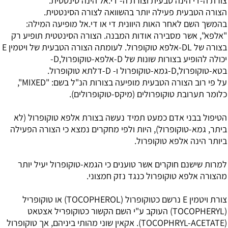
צורת ה-די הינה טבעית וצורת ה- די.אל הינה סינטטית.
הצורה הטבעית פעילה יותר בהשוואה לצורה הסינטטית.
בהמשך השם לאחר האות היוונית די או די.אל מופיעה המילה:
"אלפא", אשר מסבירה אודות המבנה. הצורה הסינטטית תופיע רק
בצורה של DL-אלפא טוקופרול. לעומתה הצורה הטבעית של
ויטמין E
יכולה להופיע בצורות שונות של D-אלפא-טוקופרול,D-
בטא-טוקופרול,D-גמא-טוקופרול ו- D-דלתא טוקופרול.
על פי רוב הצורה הטבעית מופיעה בצורות הנ"ל בשם: "MIXED",
כלומר תערובת טוקופרולים (מיקס-טוקופרולים).
הטיפול בבני אדם כמעט תמיד נעשה בצורת אלפא טוקופרול (לא
ביתר, גמא-טוקופרול), היות ולפי מחקרים נמצא כי הצורה הפעילה
ביותר הינה אלפא טוקופרול.
למרות שישנם חוקרים אשר טוענים כי הגמא-טוקופרול יעיל יותר
מהצורה אלפא טוקופרול כנגד נזק חמצוני.
צורת ויטמין E נרשם כטוקופרול (TOCOPHEROL) או טוקופריל
(TOCOPHERYL) העוקב ע"י השם הקשור כטוקופריל אצטאט
(TOCOPHRYL-ACETATE). אקאין שוני מהותי ביניהם, אך טוקופרול