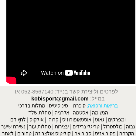
לפרטים וליצירת קשר בנייד: 052-8567140
או
במייל:
kobisport@gmail.com
בריאות ורפואה:
סוכרת
|
סינוסיטיס
|
מחלות בדרכי
הנשימה
|
אסטמה
|
אלרגיה
|
מחלת שלד
ומפרקים
|
גאוט
|
אוסטאופורוזיס
|
קרוהן
|
אולקוס
|
לחץ דם
גבוה
|
כולסטרול
|
טריגליצרידים
|
עצירות
|
מחלות עור
|
נשירת שיער
הקרחה
|
פסוריאזיס
|
סבוריאה
|
קוליטיס אולצרוזה
|
טחורים
|
לאחר