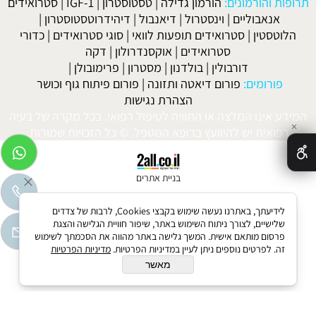
תרופות והורמונים:
הורמון גדילה
|
טסטוסטרון
|
IGF-1
|
סטרואידים
אנאבוליים
|
וינסטרול
|
דיאנבול
|
דיהידרוטסטוסטרון
|
הלוטסטין
|
סטרואידים תופעות לוואי
|
סוגי סטרואידים
|
כדורי
סטרואידים
|
אוקסנדרולון
|
דקה
דורבולין
|
בולדנון
|
מסטרון
|
פרימובולן
|
פורומים:
פורום דיאטה ותזונה
|
פורום פיתוח גוף וכושר
הצהרת נגישות
המידע אינו המלצה או התוויה לטיפול רפואי. בכל מקרה של בעיה
✕
רפואית יש להיוועץ ברופא המטפל. © כל הזכויות שמורות.
בניית אתרים
לידיעתך, באתרנו נעשה שימוש בקבצי Cookies, לרבות של צדדים
שלישיים, לצורך ניתוח השימוש באתר, שיפור חוויית הגלישה והצגת
פרסום מותאם אישית. המשך גלישה באתר מהווה את הסכמתך לשימוש
זה. לפרטים נוספים ניתן לעיין במדיניות הפרטיות.
מדיניות הפרטיות
מאשר