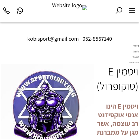
kobisport@gmail.com
|
052-8567140
דיאטה
ותזונה
בשיטת
Diet2All:
ויטמין E
המדע
שמאחורי
הגוף
(טוקופרול)
המושלם.
ויטמין E הינו
אנטי אוקסידנט
רב עוצמה, אשר
מגן על ממברנת