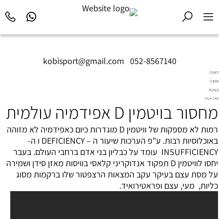
kobisport@gmail.com
|
052-8567140
דיאטה
ותזונה
בשיטת
Diet2All:
מחסור בויטמין D אפידמיה עולמית
המדע
שמאחורי
הגוף
רמות לא מספקות של ו
ויטמין D
מוגדרות כיום כאפידמיה לא מזוהה
המושלם.
באוכלוסיות רבות. ע"פ הערכות שיעור ה – DEFICIENCY ו ה-
INSUFFICIENCY עומד על כבליון בני אדם ברחבי העולם. בעבר
יחסו לוויטמין D תפקוד אנדוקריני קלאסי בוויסות מאזן סידן ושמירה
על
מסת עצם
בעיקר עקב המצאות הרצפטור שלו ברקמות מסוג
כליות, מעי, עצם ופראטירואיד.