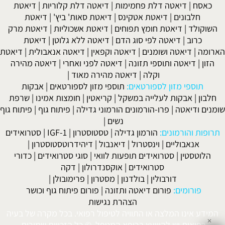
כאסח
|
דיאטה דלת פחמימות
|
דיאטה דלת קלוריות
|
דיאטת
חלבונים
|
דיאטת אטקינס
|
דיאטת סאות' ביץ'
|
דיאטת
השוקולד
|
דיאטת חומץ תפוחים
|
דיאטת אשכוליות
|
דיאטת מרק
כרוב
|
דיאטה לפי סוג הדם
|
דיאטה ללא גלוטן
|
דיאטת
הארומה
|
דיאטה ושומנים
|
דיאטה וקפאין
|
דיאטה אנאבולית
|
דיאטת
הזון
|
דיאטה ותוספי תזונה
|
דיאטה לפני ואחרי
|
דיאטה מהירה
וקלה
|
דיאטה מהירה מאוד
|
תוספי מזון לספורטאים:
תוספי מזון לספורטאים
|
אבקות
חלבון
|
אבקות לעלייה במשקל
|
קריאטין
|
חומצות אמינו
|
שרפת
שומנים ודיאטה
|
פרו-הורמונים הורמוני גדילה
|
פיתוח גוף
|
פיתוח גוף
נשים
|
תרופות והורמונים:
הורמון גדילה
|
טסטוסטרון
|
IGF-1
|
סטרואידים
אנאבוליים
|
וינסטרול
|
דיאנבול
|
דיהידרוטסטוסטרון
|
הלוטסטין
|
סטרואידים תופעות לוואי
|
סוגי סטרואידים
|
כדורי
סטרואידים
|
אוקסנדרולון
|
דקה
דורבולין
|
בולדנון
|
מסטרון
|
פרימובולן
|
פורומים:
פורום דיאטה ותזונה
|
פורום פיתוח גוף וכושר
הצהרת נגישות
המידע אינו המלצה או התוויה לטיפול רפואי. בכל מקרה של בעיה
✕
רפואית יש להיוועץ ברופא המטפל. © כל הזכויות שמורות.