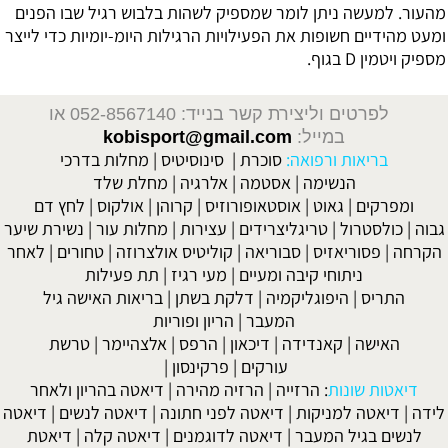
מהעור. למעשה ניתן לומר שמספיק לשהות בלבוש רגיל שבו הפנים
ומעט מהידיים חשופות את הפעילויות הרגילות היומ-יומיות כדי לייצר
מספיק ויטמין D בגוף.
לפרטים וליצירת קשר בנייד: 052-8567140
או
במייל:
kobisport@gmail.com
בריאות ורפואה:
סוכרת
|
סינוסיטיס
|
מחלות בדרכי
הנשימה
|
אסטמה
|
אלרגיה
|
מחלת שלד
ומפרקים
|
גאוט
|
אוסטאופורוזיס
|
קרוהן
|
אולקוס
|
לחץ דם
גבוה
|
כולסטרול
|
טריגליצרידים
|
עצירות
|
מחלות עור
|
נשירת שיער
הקרחה
|
פסוריאזיס
|
סבוריאה
|
קוליטיס אולצרוזה
|
טחורים
|
לאחר
ניתוחי קיבה ומעיים
| מעי רגיז |
תת פעילות
התריס
|
היפוגליקמיה
|
דלקת בשתן
|
בריאות האישה גיל
המעבר
|
הריון ופוריות
האישה
|
קאנדידה
|
דיכאון
|
הרפס
|
אלצהיימר
|
טרשת
עורקים
|
פרקינסון
|
דיאטות שונות
:
הרזייה
|
הרזיה מהירה
|
דיאטה בהריון ולאחר
לידה
|
דיאטה למניקות
|
דיאטה לפני חתונה
|
דיאטה לנשים
|
דיאטה
לנשים בגיל המעבר
|
דיאטה לדוגמנים
|
דיאטה קלה
|
דיאטת