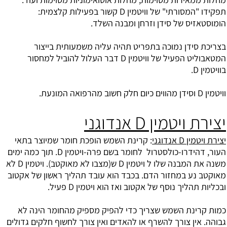
תפקידו "המסורתי" של וויטמין D קשור בפעילות קלצמית:
הומוסטאזיס של סידן וזרחן ומבנה השלד.
בצריכת סידן נמוכה בתפריט תהיה עליה משמעותית בייצור
המטאבוליט הפעיל של וויטמין D דבר העלול להוביל למחסור
בוויטמין D.
וויטמין D וסידן מהווים כיום חלק חשוב מהרפואה המונעת.
יצירת ויטמין D אנדוגני
יצירת ויטמין D אנדוגני
: קרינת השמש הופכת חומר שמיוצר בתאי
העור, דהידרו-
כולסטרול
לחומר בשם פרה-ויטמין D. תוך כמה ימים
משנה את המבנה שלו ל ויטמין D ש(מצבו לא מאוקטב). ויטמין D לא
מאוקטב נע במחזור הדם. בכבד הוא עובד תהליך ראשון של אקטוב
ובכליות תהליך נוסף של אקטוב ואז הוא ויטמין D פעיל.
כמות קרינת השמש שצריך כדי להפיק מספיק מהחומר הינה לא
גבוהה. אין צורך להשרף או להאדים ואין צורך לחשוף חלקים גדולים