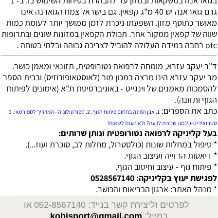
בגואראנה במשקאות ובמזון עד להבהרת בטיחות השימוש בו. ב- 1
גרם גואראנה יש 40 מ"ג קפאין. גם בישראל צמח הגוארנה אינו
מאושר כתוסף מזון. השפעתו ניכרת לזמן ממושך יותר לעומת כמות
שווה של קפאין ממקור אחר. תכולת הקפאין במזונות שונים ובתרופות
otc רחבה במידה העלולה להוביל לצריכה גבוהה ובלתי בטוחה .
ד"ר יעקב עזרא, מומחה לרפואה נטורופטית, תזונאי ומאמן כושר.
מר יעקב עזרא הינו מרצה במכון מור (לאוסטאופורוזיס) ובבית הספר
להסמכות מאמנים של וינגייט - באוניברסיטת ת"א (אימונים לפיתוח
הגוף ותזונה).
כתב את הספרים:
1
. אבן הפינה בתחום פיתוח הגוף
.
2
.
ספורטולוגיה - המדריך לספורטאי
.
3.
סטרואידים-כל מה שרצית לדעת? ולא העזת לשאות!
בעל קליניקה לרפואה נטורופטית ונותן שרותים:
* טיפול במחלות שונות (כולסטרול, מחלות לב, סוכרת ועוז...).
* דיאטות הרזייה ועיצוב הגוף.
* פיתוח גוף - עיצוב וחיטוב הגוף.
לפגישת יעוץ בקליניקה: 0528567140
* מנהל האתר: ארגון הבריאות והכושר.
לפרטים וליצירת קשר בנייד: 052-8567140
או
במייל:
kobisport@gmail.com