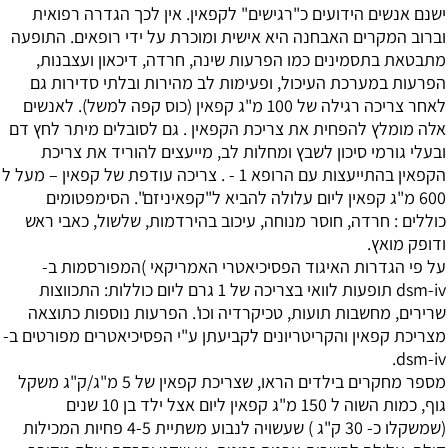
ישנם אנשים הידועים כ"רגישים" לקפאין. אין לכך הגדרה רפואית
וברוב המקרים האבחנה היא אישית ומוכרת על ידי רופאים. התופעה
מתבטאת בתסמינים כמו הפרעות שינה, חרדה, דיכאון ועצבנות,
הפרעות במערכת העיכול, ופעימות לב מהירות ובלתי סדירות גם
לאחר צריכה רגילה של 100 מ"ג קפאין (כוס קפה למשל). לאנשים
אלה מומלץ להפחית את צריכת הקפאין . גם לסובלים מיתר לחץ דם
ובעלי גורמי סיכון לשבץ ומחלות לב, מייעצים להוריד את צריכת
הקפאין בהתייעצות עם הרופא 1 - . צריכה עודפת של קפאין – מעל ל
600 מ"ג קפאין ליום עלולה להביא ל"קפאיניזם". הסימפטומים
כוללים : חרדה, חוסר מנוחה, עיכוב בהירדמות, שלשול, כאבי ראש
ודופק מואץ.
על פי הגדרות האיגוד הפסיכיאטרי האמריקאי )המפורסמות ב-
dsm-iv תופעות לוואי בצריכה של 1 גרם ליום כוללות: התכווצות
שרירים, מחשבות תועות, טכיקרדיה וכו'. הפרעות נוספות כתוצאה
מצריכת קפאין והקריטריונים לקביעתן ע"י הפסיכיאטרים מפורטים ב-
dsm-iv.
מספר מחקרים בילדים הראו, שצריכת קפאין של 5 מ"ג/ק"ג משקל
גוף, כמות השוה ל 150 מ"ג קפאין ליום אצל ילד בן 10 שנים
(שמשקלו כ- 30 ק"ג ) שעשויה לנבוע משתיית 4-5 פחיות המכילות