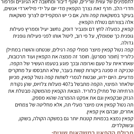
לתסמינים של עווית שרירים, שטף דיבור ומחשבה לא הגיוניים ופרפור
חדרי הלב. חרף זאת נצרך הקפאין מדי יום על ידי מיליארדי אנשים,
בעיקר במשקאות קפה ותה, אם כי יש המקפידים לצרוך משקאות
אלה בצורתם נטולת הקפאין.
קפאין, כמעלה לחץ דם ומגביר דופק, נחשב יעיל וממריץ פעילות
גופנית כך שמומלץ, על פי רוב, ליטול אותו לפני פעילות גופנית
גדולה.
קפה נטול קפאין מיוצר מפולי קפה רגילים, שנטחנו והושרו במתילן
כלוריד (חומר מסרטן). חומר זה ממצה את הקפאין ועוד תרכובות,
שאחראיות על טעם וארומה ובכך פוגע בטעמו העשיר של הקפה.
טכניקה זו ספגה ביקורות קשות בעבר, שלא התבססו על מחקרים
מדעיים. היום ידוע, שבטוח לגמרי לשתות קפה נטול קפאין, מכיוון
שלאחר המיצוי, הקפה מתבשל ב?40 מעלות צלזיוס, שהן נקודת
הרתיחה של מתילן כלוריד. הוצאת הקפאין מהמשקה מבטלת את
הנזק שבקפאין וגם את אפקט ההמרצה שהוא מספק.
תה נטול קפאין אינו מיוצר מעלי תה, אלא מחליטה של צמחים
אחרים, שבהם אין קפאין.
קפאין נמצא בכמויות קטנות יותר גם במשקה הקולה, בשוקו,
ובשוקלדים.
תכולת הקפאין במשקאות שונים: