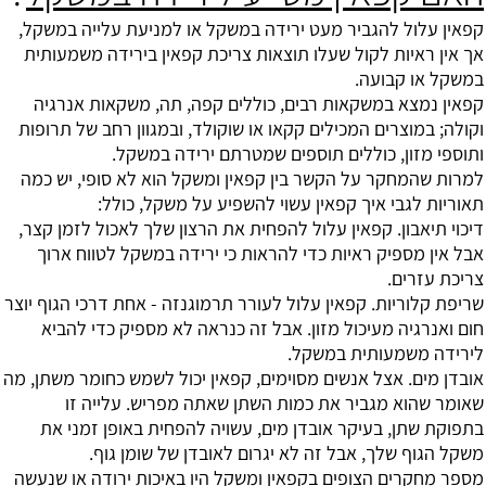
קפאין עלול להגביר מעט
ירידה במשקל
או למניעת עלייה במשקל,
אך אין ראיות לקול שעלו תוצאות צריכת קפאין בירידה משמעותית
במשקל או קבועה.
קפאין נמצא במשקאות רבים, כוללים קפה, תה, משקאות אנרגיה
וקולה; במוצרים המכילים קקאו או שוקולד, ובמגוון רחב של תרופות
ותוספי מזון, כוללים תוספים שמטרתם ירידה במשקל.
למרות שהמחקר על הקשר בין קפאין ומשקל הוא לא סופי, יש כמה
תאוריות לגבי איך קפאין עשוי להשפיע על משקל, כולל:
דיכוי תיאבון. קפאין עלול להפחית את הרצון שלך לאכול לזמן קצר,
אבל אין מספיק ראיות כדי להראות כי ירידה במשקל לטווח ארוך
צריכת עזרים.
שריפת קלוריות. קפאין עלול לעורר תרמוגנזה - אחת דרכי הגוף יוצר
חום ואנרגיה מעיכול מזון. אבל זה כנראה לא מספיק כדי להביא
לירידה משמעותית במשקל.
אובדן מים. אצל אנשים מסוימים, קפאין יכול לשמש כחומר משתן, מה
שאומר שהוא מגביר את כמות השתן שאתה מפריש. עלייה זו
בתפוקת שתן, בעיקר אובדן מים, עשויה להפחית באופן זמני את
משקל הגוף שלך, אבל זה לא יגרום לאובדן של שומן גוף.
מספר מחקרים הצופים בקפאין ומשקל היו באיכות ירודה או שנעשה