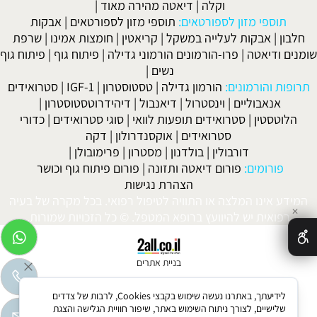
וקלה
|
דיאטה מהירה מאוד
|
תוספי מזון לספורטאים:
תוספי מזון לספורטאים
|
אבקות
חלבון
|
אבקות לעלייה במשקל
|
קריאטין
|
חומצות אמינו
|
שרפת
שומנים ודיאטה
|
פרו-הורמונים הורמוני גדילה
|
פיתוח גוף
|
פיתוח גוף
נשים
|
תרופות והורמונים:
הורמון גדילה
|
טסטוסטרון
|
IGF-1
|
סטרואידים
אנאבוליים
|
וינסטרול
|
דיאנבול
|
דיהידרוטסטוסטרון
|
הלוטסטין
|
סטרואידים תופעות לוואי
|
סוגי סטרואידים
|
כדורי
סטרואידים
|
אוקסנדרולון
|
דקה
דורבולין
|
בולדנון
|
מסטרון
|
פרימובולן
|
פורומים:
פורום דיאטה ותזונה
|
פורום פיתוח גוף וכושר
הצהרת נגישות
המידע אינו המלצה או התוויה לטיפול רפואי. בכל מקרה של בעיה
✕
רפואית יש להיוועץ ברופא המטפל. © כל הזכויות שמורות.
בניית אתרים
לידיעתך, באתרנו נעשה שימוש בקבצי Cookies, לרבות של צדדים
שלישיים, לצורך ניתוח השימוש באתר, שיפור חוויית הגלישה והצגת