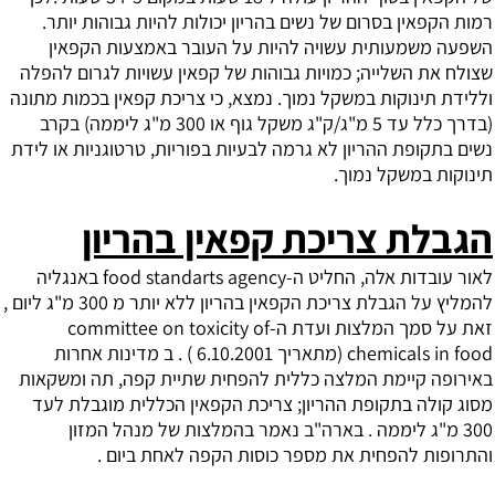
רמות הקפאין בסרום של נשים בהריון יכולות להיות גבוהות יותר.
השפעה משמעותית עשויה להיות על העובר באמצעות הקפאין
שצולח את השלייה; כמויות גבוהות של קפאין עשויות לגרום להפלה
וללידת תינוקות במשקל נמוך. נמצא, כי צריכת קפאין בכמות מתונה
(בדרך כלל עד 5 מ"ג/ק"ג משקל גוף או 300 מ"ג ליממה) בקרב
נשים בתקופת ההריון לא גרמה לבעיות בפוריות, טרטוגניות או לידת
תינוקות במשקל נמוך.
הגבלת צריכת קפאין בהריון
לאור עובדות אלה, החליט ה-food standarts agency באנגליה
להמליץ על הגבלת צריכת הקפאין בהריון ללא יותר מ 300 מ"ג ליום ,
זאת על סמך המלצות ועדת ה-committee on toxicity of
chemicals in food (מתאריך 6.10.2001 ) . ב מדינות אחרות
באירופה קיימת המלצה כללית להפחית שתיית קפה, תה ומשקאות
מסוג קולה בתקופת ההריון; צריכת הקפאין הכללית מוגבלת לעד
300 מ"ג ליממה . בארה"ב נאמר בהמלצות של מנהל המזון
והתרופות להפחית את מספר כוסות הקפה לאחת ביום .