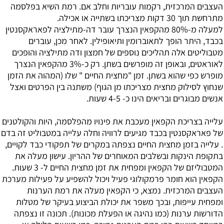
העצבים המרכזית, רקמות עובריות וחלב אם. רמת השיא בפלסמה
מתרחשת תוך 30 דקות מצריכתו בשתייה או אכילה.
למעלה מ-80% מהקפאין הנצרך עובר דה-מתילציה לפאראקסנטין
בכבד, היתר הופך לתאוברומין ותיאופילין. לאחר מכן, עוברים
מטבוליטים אלה תהליכים נוספים של חמצון ודה מתילציה והופכים
לאוראטים, ובאופן זה מופרשים בשתן. רק כ-3% מהקפאין הנצרך
מופרש כפי שהוא בשתן. זמן "מחצית החיים " שלו (המהוה את הזמן
שנחוץ לסילוק מחצית מצריכתו מן הגוף) משתנה בין הפרטים ואצל
אנשים מבוגרים ובריאים הינו כ- 4-5 שעות.
עלייה בצריכת הקפאין מעכבת את פינויו מהפלסמה, היות והקולטנים
של פאראקסנטין בכבד מגיעים לרוויה וחלה עלייה במטבוליט זה בדם
. עלייה בזמן מחצית החיים נצפתה במקרים של תפקודי כבד לקויים,
בתקופת הינקות ובשלבים המאוחרים של ההריון. עישון מעלה את
המטבוליזם של הקפאין ומפחית את זמן מחצית החיים ל- 3 שעות.
הקפאין הוא חומר פרמקולוגי פעיל ויכול להשפיע על פעילות מערכת
העצבים המרכזית. נמצא, כי הקפאין מעלה את רמת הערנות
ומפחית עייפות, ובכך משפר את יכולת הביצוע בעיקר של מטלות
הדורשות ערנות (כמו נהיגה או הפעלת מכונות). תכונה זו נצפתה