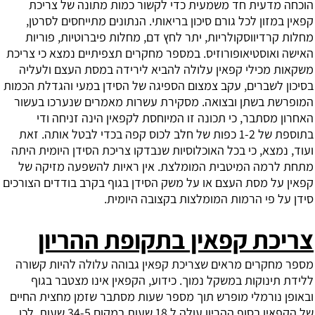
הוכחה מדעית חד משמעית כדי לקשור כמות מתונה של צריכת
קפאין במזון לכל גורם סיכון בריאותי. הנתונים מתייחסים לסרטן,
מחלות קרדיווסקולריות, יתר לחץ דם, מחלות פיברוטיות, פוריות
האישה ואוסטיאופורוזיס. במספר מחקרים תצפיתיים נמצא כי צריכת
משקאות מכילי קפאין עלולה להביא לירידה במסת העצם ולעליה
בסיכון לשברים, עקב צמצום הספיגה של הסידן במעי והגדלת הכמות
המופרשת בשתן ובצואה. מסקירת עשרות מאמרים שנערכו בעשור
האחרון מסתבר, כי תכונה זו המיוחסת לקפאין הינה זניחה ודי
בתוספת של 1-2 כפות של חלב לכוס קפה בכדי לבטל אותה. זאת
ועוד, נמצא, כי בכל האוכלוסיות שנבדקו צריכת הסידן היומית היתה
מתחת לרמה המיטבית המומלצת. אין ראיות להשפעה מזיקה של
קפאין על מסת העצם או על משק הסידן בגוף בקרב בודדים הצורכים
סידן על פי הרמות המומלצות בקצובה היומית.
צריכת קפאין בתקופת ההריון
מספר מחקרים מראים שצריכת קפאין גבוהה עלולה להיות קשורה
ללידת תינוקות במשקל נמוך. כידוע, הקפאין אינו מצטבר בגוף
ובאופן נורמלי מופרש תוך מספר שעות מסתבר שזמן מחצית החיים
של הקפאין בסוף ההריון עולה ל 18 שעות במקום 34-5 שעות .לכן