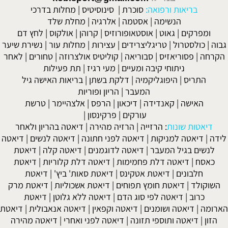
בריאות ורפואה:
סוכרת
|
סינוסיטיס
|
מחלות בדרכי
הנשימה
|
אסטמה
|
אלרגיה
|
מחלת שלד
ומפרקים
|
גאוט
|
אוסטאופורוזיס
|
קרוהן
|
אולקוס
|
לחץ דם
גבוה
|
כולסטרול
|
טריגליצרידים
|
עצירות
|
מחלות עור
|
נשירת שיער
הקרחה
|
פסוריאזיס
|
סבוריאה
|
קוליטיס אולצרוזה
|
טחורים
|
לאחר
ניתוחי קיבה ומעיים
| מעי רגיז |
תת פעילות
התריס
|
היפוגליקמיה
|
דלקת בשתן
|
בריאות האישה גיל
המעבר
|
הריון ופוריות
האישה
|
קאנדידה
|
דיכאון
|
הרפס
|
אלצהיימר
|
טרשת
עורקים
|
פרקינסון
|
דיאטות שונות
:
הרזייה
|
הרזיה מהירה
|
דיאטה בהריון ולאחר
לידה
|
דיאטה למניקות
|
דיאטה לפני חתונה
|
דיאטה לנשים
|
דיאטה
לנשים בגיל המעבר
|
דיאטה לדוגמנים
|
דיאטה קלה
|
דיאטת
כאסח
|
דיאטה דלת פחמימות
|
דיאטה דלת קלוריות
|
דיאטת
חלבונים
|
דיאטת אטקינס
|
דיאטת סאות' ביץ'
|
דיאטת
השוקולד
|
דיאטת חומץ תפוחים
|
דיאטת אשכוליות
|
דיאטת מרק
כרוב
|
דיאטה לפי סוג הדם
|
דיאטה ללא גלוטן
|
דיאטת
הארומה
|
דיאטה ושומנים
|
דיאטה וקפאין
|
דיאטה אנאבולית
|
דיאטת
הזון
|
דיאטה ותוספי תזונה
|
דיאטה לפני ואחרי
|
דיאטה מהירה