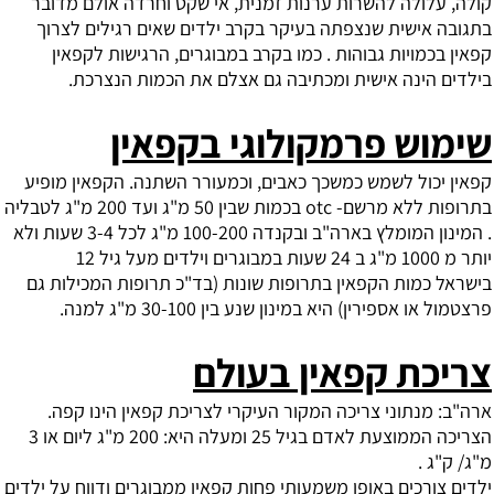
קולה, עלולה להשרות ערנות זמנית, אי שקט וחרדה אולם מדובר
בתגובה אישית שנצפתה בעיקר בקרב ילדים שאים רגילים לצרוך
קפאין בכמויות גבוהות . כמו בקרב במבוגרים, הרגישות לקפאין
בילדים הינה אישית ומכתיבה גם אצלם את הכמות הנצרכת.
שימוש פרמקולוגי בקפאין
קפאין יכול לשמש כמשכך כאבים, וכמעורר השתנה. הקפאין מופיע
בתרופות ללא מרשם- otc בכמות שבין 50 מ"ג ועד 200 מ"ג לטבליה
. המינון המומלץ בארה"ב ובקנדה 100-200 מ"ג לכל 3-4 שעות ולא
יותר מ 1000 מ"ג ב 24 שעות במבוגרים וילדים מעל גיל 12
בישראל כמות הקפאין בתרופות שונות (בד"כ תרופות המכילות גם
פרצטמול או אספירין) היא במינון שנע בין 30-100 מ"ג למנה.
צריכת קפאין בעולם
ארה"ב: מנתוני צריכה המקור העיקרי לצריכת קפאין הינו קפה.
הצריכה הממוצעת לאדם בגיל 25 ומעלה היא: 200 מ"ג ליום או 3
מ"ג/ ק"ג .
ילדים צורכים באופן משמעותי פחות קפאין ממבוגרים ודווח על ילדים