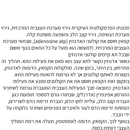
תכונתו הפרמקולוגית העיקרית גירוי מערכת העצבית המרכזית, גירוי
מערכת הנשימה, גירוי קצב הלב והשפעה משתנת קלה.
קפאין חוסם את קולטני האדנוזין (adenosine atp), שבתאי מערכת
העצבים המרכזית. (למעשה הוא פועל על כל התאים בגוף משום
שבכל תא קיימים קולטני אדנוזין)
כאשר אדנוזין נקשר לתא עצב הוא מאט את פעילות התא. תהליך זה
מתרחש, בין היתר, בזמן שינה. מולקולות הקפאין, הדומות לאדנוזין,
נקשרות לאותם קולטנים אך לא גורמות להאטת פעילות התא.
במקום זאת הקפאין חוסם את את הקולטנים ומונע את פעילות
האדנוזין. כתוצאה מכך הפעילות העצבית המוגברת גורמת לשיחרור
ההורמון אפינפרין (אדרנלין), שבתורו גורם למספר תופעות כגון
הגברת קצב הלב, עליית לחץ הדם, הגברת זרימת הדם לשרירים,
הפחתת זרימת הדם לעור ולאיברים הפנימיים ושחרור גלוקוזה על
ידי הכבד.
בנוסף לכך, הקפאין, הדומה לאמפטמין, מעלה את רמת המוליך
העצבי דופמין במוח.