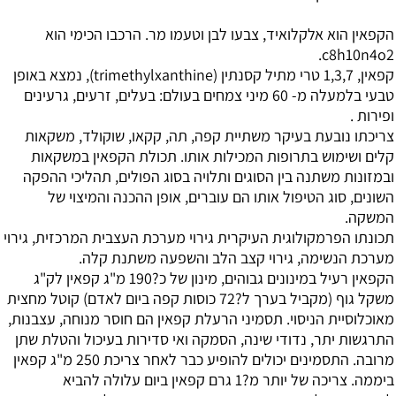
הקפאין הוא אלקלואיד, צבעו לבן וטעמו מר. הרכבו הכימי הוא
c8h10n4o2.
קפאין, 1,3,7 טרי מתיל קסנתין (trimethylxanthine), נמצא באופן
טבעי בלמעלה מ- 60 מיני צמחים בעולם: בעלים, זרעים, גרעינים
ופירות .
צריכתו נובעת בעיקר משתיית קפה, תה, קקאו, שוקולד, משקאות
קלים ושימוש בתרופות המכילות אותו. תכולת הקפאין במשקאות
ובמזונות משתנה בין הסוגים ותלויה בסוג הפולים, תהליכי ההפקה
השונים, סוג הטיפול אותו הם עוברים, אופן ההכנה והמיצוי של
המשקה.
תכונתו הפרמקולוגית העיקרית גירוי מערכת העצבית המרכזית, גירוי
מערכת הנשימה, גירוי קצב הלב והשפעה משתנת קלה.
הקפאין רעיל במינונים גבוהים, מינון של כ?190 מ"ג קפאין לק"ג
משקל גוף (מקביל בערך ל?72 כוסות קפה ביום לאדם) קוטל מחצית
מאוכלוסיית הניסוי. תסמיני הרעלת קפאין הם חוסר מנוחה, עצבנות,
התרגשות יתר, נדודי שינה, הסמקה ואי סדירות בעיכול והטלת שתן
מרובה. התסמינים יכולים להופיע כבר לאחר צריכת 250 מ"ג קפאין
ביממה. צריכה של יותר מ?1 גרם קפאין ביום עלולה להביא