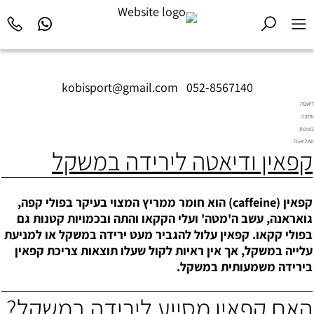
kobisport@gmail.com
|
052-8567140
דיאטה
ותזונה
בשיטת
Diet2All:
קפאין ודיאטה לירידה במשקל
המדע
שמאחורי
הגוף
המושלם.
קפאין (caffeine) הוא חומר ממריץ המצוי בעיקר בפולי קפה,
גואראנה, עשב ה'מטה' ועלי הקקאו והתה ובכמויות קטנות גם
בפולי קקאו. קפאין עלול להגביר מעט ירידה במשקל או למניעת
עלייה במשקל, אך אין ראיות לקול שעלו תוצאות צריכת קפאין
בירידה משמעותית במשקל.
האם קפאין מסייע לירידה במשקל
?