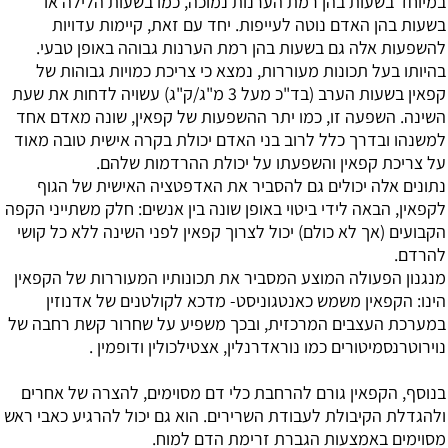
במיוחד בשעות בהן רמת הערנות נמוכה, כמו בשעות הלילה או
בשעות בהן האדם נוטה לעייפות. יחד עם זאת, קיימות עדויות
להשפעות אלה גם בשעות בהן רמת הערנות גבוהה באופן טבעי.
בהיותו בעל תכונות מעוררות, נמצא כי צריכת כמויות גבוהות של
קפאין בשעות הערב (בד"כ מעל 3 מ"ג/ק"ג) עשויה לדחות את שעת
השינה. השפעה זו, כמו יתר ההשפעות של קפאין, שונה מאדם אחד
למשנהו ובדרך כלל לרוב בני האדם יכולת בקרה אישית טובה מאוד
על צריכת קפאין והשפעתו על יכולת ההרדמות שלהם.
נתונים אלה יכולים גם להסביר את האדפטציה האישית של הגוף
לקפאין, הבאה לידי ביטוי באופן שונה בין אנשים: חלק משתייני הקפה
הקבועים (אך לא כולם) יכול לצרוך קפאין לפני השינה ללא כל קושי
להרדם.
מנגנון הפעולה המוצע המסביר את תכונותיו המעוררות של הקפאין
הינו: הקפאין משמש כאנטגוניסט- מדכא לקולטנים של אדנוזין
במערכת העצבים המרכזית, ובכך משפיע על שחרור קשת רחבה של
נוירוטרנסמיטורים כמו נוראדרנלין, אצטילכולין ודופמין .
בנוסף, הקפאין גורם להרחבת כלי דם מסוימים, להצרה של אחרים
ולהגדלת הקיבולת לעבודת השרירים. הוא גם יכול להרגיע כאבי ראש
מסוימים באמצעות הגברת זרימת הדם למוח.