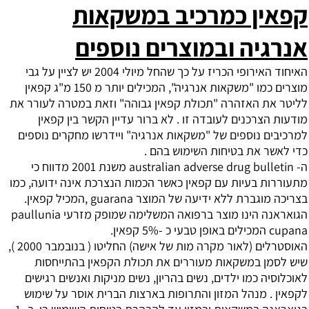
קפאין כמרכיב במשקאות
אנרגיה ובמוצרים נוספים
האיחוד האירופי הכריז על כך שהחל מיולי 2004 יש לציין על גבי
מוצרים כמו "משקאות אנרגיה", המכילים יותר מ 150 מ"ג קפאין
לליטר את האזהרה "תכולת קפאין גבוהה" וזאת במטרה לעורר את
מודעות הצרכנים לעובדה זו . לא ברור עדיין הקשר בין קפאין
למרכיבים נוספים של "משקאות אנרגיה" ויידרשו מחקרים נוספים
כדי לאשר את בטיחות השימוש בהם .
ה- australian adverse drug bulletin משנת 2001 מדווח כי
מתעוררות בעיות עם קפאין כאשר הכמות הנצרכת אינה ידועה, כמו
בצריכה מוגברת ללא ידיעה של המוצר guarana ,המכיל קפאין.
הגואראנה הינו מוצר ברפואה המשלימה שמופק מזרעי paullunia
cupana המכילים באופן טבעי כ -5% קפאין.
האוסטרלים (לאור מקרה מות של אישה) החליטו ( בנובמבר 2000 ),
שיש לסמן במשקאות מעוררים את תכולת הקפאין בהתייחסות
לאוכלוסיה כמו ילדים, נשים בהריון, נשים מניקות ואנשים רגישים
לקפאין . מנהל המזון והתרופות בארצות הברית אוסר על שימוש