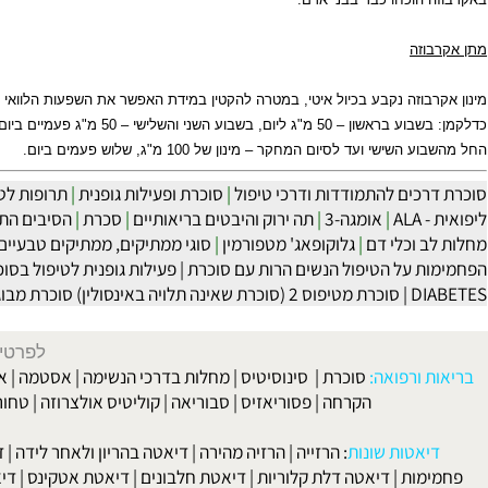
הוכחו כבר בבני אדם.
זה
בוזה נקבע בכיול איטי, במטרה להקטין במידת האפשר את השפעות הלוואי הצפויו
והשלישי – 50 מ"ג פעמיים ביום, בשבוע הרביעי והחמישי – 50 מ"ג, שלוש פעמים ביום.
שי ועד לסיום המחקר – מינון של 100 מ"ג, שלוש פעמים ביום.
כים להתמודדות ודרכי טיפול
|
סוכרת ופעילות גופנית
|
תרופות לטיפול 
A
|
אומגה-3
|
תה ירוק והיבטים בריאותיים
|
סכרת
|
הסיבים התזונתיי
 וכלי דם
|
גלוקופאג' מטפורמין
|
סוגי ממתיקים, ממתיקים טבעיים, וממת
 על הטיפול הנשים הרות עם סוכרת
|
פעילות גופנית לטיפול בסוכרת הר
D
|
סוכרת מטיפוס 2 (סוכרת שאינה תלויה באינסולין) סוכרת מבוגרים
|
לפרטים וליצירת ק
 ורפואה:
סוכרת
|
סינוסיטיס
|
מחלות בדרכי הנשימה
|
אסטמה
|
אלרגיה
הקרחה
|
פסוריאזיס
|
סבוריאה
|
קוליטיס אולצרוזה
|
טחורים
|
לא
האיש