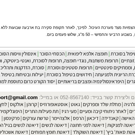
ת מצד מערכת העיכול. לפיכך, לאחר תקופת סקירה בת ארבעה שבועות ללא טיפול
בסוכרת
|
חומצה אלפא ליפואית
|
הכסחי הסוכר
|
אינסולין וויסות הסוכר ה
ם
|
תרופות משתנות, נוגדי חומצה, תרופות לסוכרת, ואנטי-ביוטיקה, ומפ
יקים סינטטיים
|
תרופות סטטינים וסוכרת
|
סוכרת, הזדקנות ותהליכי הג
יונית ולמניעתה
|
חידושים בטיפול בסוכרת
|
יעילות ובטיחות בטיפול באק
היפראינסולינמיה ומצבים בריאותיים
|
יסוד הקורט כרום כתוספת למחלת
שר בנייד: 052-8567140
או במייל:
isport@gmail.com
|
מחלת שלד ומפרקים
|
גאוט
|
אוסטאופורוזיס
|
קרוהן
|
אולקוס
|
לחץ דם
חר ניתוחי קיבה ומעיים
| מעי רגיז |
תת פעילות התריס
|
היפוגליקמיה
|
ד
ה
|
קאנדידה
|
דיכאון
|
הרפס
|
אלצהיימר
|
טרשת עורקים
|
פרקינסון
|