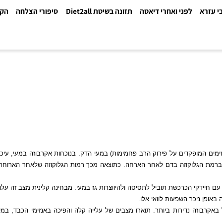
א
לפני ואחרי דיאטה
תזונה בשיטת Diet2all
סיפורי הצלחה
הקלינ
המופקדים על פירוק הרב פחמימות) במעי הדק. בנוכחות אקרבוזה במעי, עיכול
גלוקוזה בדם לאחר הארחה. כתוצאה מכך רמות הגלוקוזה שלאחר הארוחה והאינס
י הכרכשת תוביל לתסיסה ולהיווצרות גז במעי. מבחינה קלינית מצב זה עלול לה
ניכר השפעות לוואי אלו.