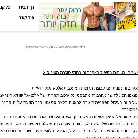
דף הבית
על קובי עזר
צור קשר
דיאטה ותזונה בשיטת Diet2All: המדע שמאחורי הגוף המושלם.
טיחות בטיפול באקרבוזה בחולי סוכרת מטיפוס 2
מנית עם קבוצת תרופות המעכבות אלפא גלוקוזידאזות.
עולה של אקרבוזה מתבסס על עיכוב תחרותי של אלפא-גלוקוזידאות (האנזימים 
בעיכול הפחמימות גורם להאטה בקצב ספיגתן ובכך מונעת עלייה חריגה ברמת ה
לו שאינן נספגות במעי הדק תגענה אל הכרכשת. נוכחות פחמימות ביחד עם חיידק
י מדיניות של נטילת אקרבוזה במינון נמוך המועלה באיטיות בהמשך מפחיתה באופן 