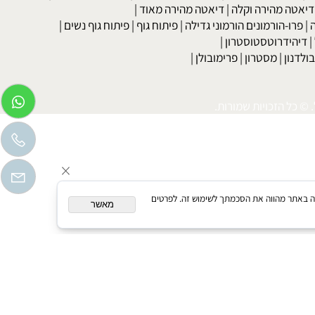
בר
|
דיאטה לדוגמנים
|
דיאטה קלה
|
דיאטת כאסח
|
דיאטה דלת
דיאטת מרק כרוב
|
דיאטה לפי סוג הדם
|
דיאטה ללא גלוטן
|
דיאטת
טה מהירה וקלה
|
דיאטה מהירה מאוד
|
רו-הורמונים הורמוני גדילה
|
פיתוח גוף
|
פיתוח גוף נשים
|
יהידרוטסטוסטרון
|
דנון
|
מסטרון
|
פרימובולן
|
כל הזכויות שמורות.
המשך גלישה באתר מהווה את הסכמתך לשימוש זה. לפרטים
מאשר