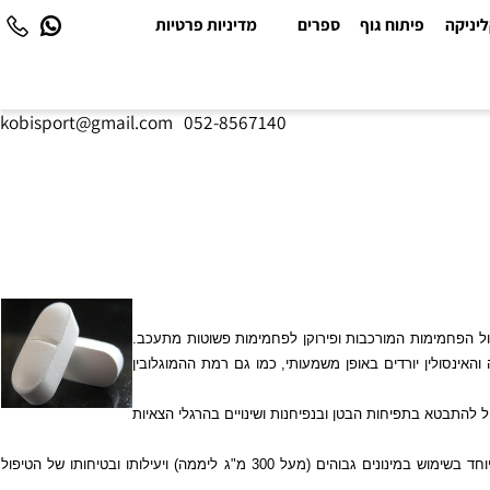
יקה
פיתוח גוף
ספרים
מדיניות פרטיות
kobisport@gmail.com
|
052-8567140
 הפחמימות המורכבות ופירוקן לפחמימות פשוטות מתעכב.
ולין יורדים באופן משמעותי, כמו גם רמת ההמוגלובין
תבטא בתפיחות הבטן ובנפיחנות ושינויים בהרגלי הצאיות
עקב ספיגתו המזערית של החומר הפעיל, השפעות לוואי מערכתיות בעקבות טיפול באקרבוזה נדירות ביותר. תוארו מצבים של עלייה קלה והפיכה באנזימי הכבד, במיוחד בשימוש במינונים גבוהים (מעל 300 מ"ג ליממה) ויעילותו ובטיחותו של הטיפול