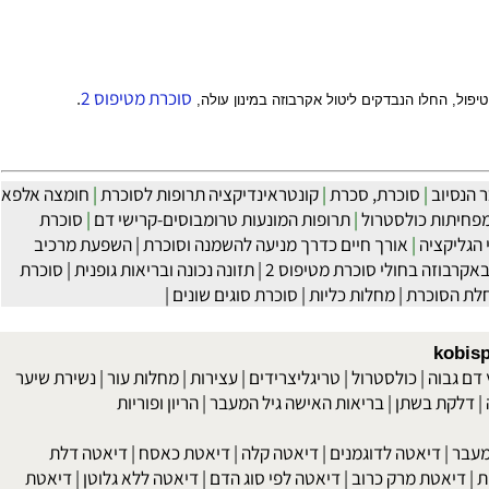
סוכרת
מטיפוס 2
.
, החלו הנבדקים ליטול אקרבוזה במינון עולה,
נסיוב
|
סוכרת, סכרת
|
קונטראינדיקציה תרופות לסוכרת
|
חומצה אלפא
חיתות כולסטרול
|
תרופות המונעות טרומבוסים-קרישי דם
|
סוכרת
ליקציה
|
אורך חיים כדרך מניעה להשמנה וסוכרת
|
השפעת מרכיב
רבוזה בחולי סוכרת מטיפוס 2
|
תזונה נכונה ובריאות גופנית
|
סוכרת
 הסוכרת
|
מחלות כליות
|
סוכרת סוגים שונים
|
kob
 גבוה
|
כולסטרול
|
טריגליצרידים
|
עצירות
|
מחלות עור
|
נשירת שיער
לקת בשתן
|
בריאות האישה גיל המעבר
|
הריון ופוריות