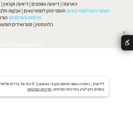
אטות שונות
:
הרזייה
|
הרזיה מהירה
|
דיאטה בהריון ולאחר לידה
|
דיאטה 
מות
|
דיאטה דלת קלוריות
|
דיאטת חלבונים
|
דיאטת אטקינס
|
דיאטת סא
הארומה
|
דיאטה ושומנים
|
דיאטה וקפאין
|
דיאטה
תוספי מזון לספורטאים:
תוספי מזון לספורטאים
|
אבקות חלבון
|
אבק
תרופות והורמונים:
הורמון גדי
הלוטסטין
|
סטרואידים תופעות לוואי
המידע אינו המלצה או התוויה 
לידיעתך, באתרנו נעשה שימוש בקבצי kies
נוספים ניתן לעיין במדיניות הפרטיות.
מדיניות הפרטיות