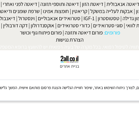
למניקות
|
דיאטה לפני חתונה
|
דיאטה לנשים
|
דיאטה לנשים בגיל המע
ות' ביץ'
|
דיאטת השוקולד
|
דיאטת חומץ תפוחים
|
דיאטת אשכוליות
|
 אנאבולית
|
דיאטת הזון
|
דיאטה ותוספי תזונה
|
דיאטה לפני ואחרי
|
דיא
ות לעלייה במשקל
|
קריאטין
|
חומצות אמינו
|
שרפת שומנים ודיאטה
|
פ
לה
|
טסטוסטרון
|
IGF-1
|
סטרואידים אנאבוליים
|
וינסטרול
|
דיאנבול
|
ד
|
סוגי סטרואידים
|
כדורי סטרואידים
|
אוקסנדרולון
|
דקה דורבולין
|
בול
פורומים:
פורום דיאטה ותזונה
|
פורום פיתוח גוף וכושר
הצהרת נגישות
לטיפול רפואי. בכל מקרה של בעיה רפואית יש להיוועץ ברופא המטפל. © 
בניית אתרים
Coo, לרבות של צדדים שלישיים, לצורך ניתוח השימוש באתר, שיפור חוויית הגלישה והצגת פרסום מותאם אישית. 