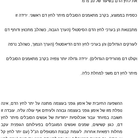
את לחץ הדם בשיעור של 10 מ"מ
כספית בממוצע, בקרב מתאמנים הסובלים מיתר לחץ דם ראשוני. ירידה זו
מתבטאת הן בערכי לחץ הדם הסיסטולי (הערך הגבוה, כשהלב מתכווץ ודוחף דם
לעורקים הגדולים) והן בערכי לחץ הדם הדיאסטולי (הערך הנמוך, כשהלב נרפה
וקולט דם מהורידים הגדולים). ירידה גדולה יותר צפויה בקרב מתאמנים הסובלים
מיתר לחץ דם משני למחלת כליה.
ההשפעה החיובית של אימון גופני בעוצמה מתונה על יתר לחץ הדם, אינה
נופלת מזו של אימון גופני בעוצמה גבוהה ולעיתים אף עולה עליה. עובדה זו
חשובה במיוחד עבור אוכלוסיות ייחודיות של אנשים הסובלים מיתר לחץ
דם, כגון קשישים, שמנים ואנשים המוגבלים בפעילותם הגופנית עקב
מחלות רפואיות אחרות. לעומת קבוצת המטופלים הנ"ל (עם יתר לחץ קל