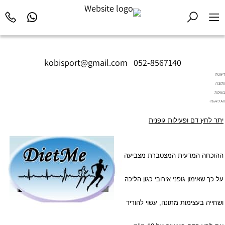
kobisport@gmail.com
|
052-8567140
דיאטה
ותזונה
בשיטת
Diet2All:
המדע
יתר לחץ דם ופעילות גופנית
שמאחורי
הגוף
המושלם.
ההוכחה המדעית המצטברת מצביעה
על כך שאימון גופני אירובי כגון הליכה
ושחייה בעצימות מתונה, עשוי להוריד