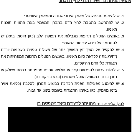
אמצעי הזהירות הדרושים במצבי לחץ דם גבוה
יש להימנע מביצוע של מאמץ אירובי גבוהה וממאמץ איזומטרי.
1.
יש להתחשב בתגובת לחץ הדם במבחן המאמץ בעת התוויית תוכנית
2.
האימון.
באנשים הנוטלים תרופות מגבילות את תפוקת הלב (כגון חוסמי בתא) יש
3.
להסתמך על דירוג עצימות המאמץ.
יש להקפיד על משך זמן ממושך יותר של פעילות גופנית בעצימות יורדת
4.
("הירגעות") לקראת סיום האימון, באנשים הנוטלים תרופות המפחיתות את
תנגודת כלי הדם ההיקפיים.
יש לגלות ערנות להפרעות קצב או חולשה גופנית מהפחתה ברמת אשלגן או
5.
נתרן בדם, במטופל הנוטל משתנים (בצע בדיקת דם).
יש להימנע מפעילות גופנית הכרוכה בביצוע תמרון ולסלבה (כליאת אוויר
6.
בזמן מאמץ), כגון באימון התנגדות בעומס בינוני עד גבוה.
מהו יתר לחץ דם וכיצד מטפלים בו
להלן קליפ אודות: