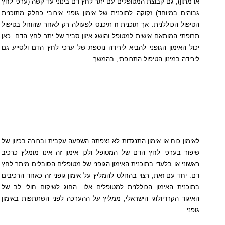
או מתון), גם קבוצת המטופלים עם יתר לחץ דם בינוני עד קשה (ערכי לחץ
גבוהים במיוחד) זקוקה לתוכנית של אימון גופני אירובי כחלק מתוכנית
הטיפול הכוללנית. אך תוכנית זו תיכנס לפעולה רק לאחר שהוחל בטיפול
תרופתי המותאם אישית למטופל והושג איזון סביר של יתר לחץ הדם. כאן
יכול האימון הגופני להביא לירידה נוספת של ערכי לחץ הדם ולסייע גם
לירידה במינון הטיפול התרופתי, בהמשך.
לאימון כוח או אימון התנגדות לא נצפתה השפעה עקבית וברורה בכיוון של
שיפור בערכי לחץ הדם של המטופל ולכן אימון זה אינו מומלץ כרכיב
ראשוני או בלעדי בתוכנית האימון הגופני של מטופלים הסובלים מיתר לחץ
דם. יחד עם זאת, רצוי בהחלט להמליץ על אימון גופני זה כאחד הרכיבים
בתוכנית האימון הכוללנית למטופלים אלו. החוג לשיקום חולי לב של
האיגוד הקרדיולוגי הישראלי, ממליץ על ההערכה לפני השתתפות באימון
גופני.