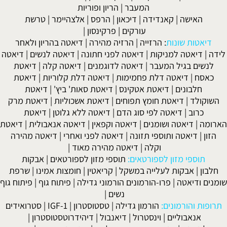
המעבר
|
הריון ופוריות
האישה
|
קאנדידה
|
דיכאון
|
הרפס
|
אלצהיימר
|
טרשת
עורקים
|
פרקינסון
|
דיאטות שונות
:
הרזייה
|
הרזיה מהירה
|
דיאטה בהריון ולאחר
לידה
|
דיאטה למניקות
|
דיאטה לפני חתונה
|
דיאטה לנשים
|
דיאטה
לנשים בגיל המעבר
|
דיאטה לדוגמנים
|
דיאטה קלה
|
דיאטת
כאסח
|
דיאטה דלת פחמימות
|
דיאטה דלת קלוריות
|
דיאטת
חלבונים
|
דיאטת אטקינס
|
דיאטת סאות' ביץ'
|
דיאטת
השוקולד
|
דיאטת חומץ תפוחים
|
דיאטת אשכוליות
|
דיאטת מרק
כרוב
|
דיאטה לפי סוג הדם
|
דיאטה ללא גלוטן
|
דיאטת
הארומה
|
דיאטה ושומנים
|
דיאטה וקפאין
|
דיאטה אנאבולית
|
דיאטת
הזון
|
דיאטה ותוספי תזונה
|
דיאטה לפני ואחרי
|
דיאטה מהירה
וקלה
|
דיאטה מהירה מאוד
|
תוספי מזון לספורטאים:
תוספי מזון לספורטאים
|
אבקות
חלבון
|
אבקות לעלייה במשקל
|
קריאטין
|
חומצות אמינו
|
שרפת
שומנים ודיאטה
|
פרו-הורמונים הורמוני גדילה
|
פיתוח גוף
|
פיתוח גוף
נשים
|
תרופות והורמונים:
הורמון גדילה
|
טסטוסטרון
|
IGF-1
|
סטרואידים
אנאבוליים
|
וינסטרול
|
דיאנבול
|
דיהידרוטסטוסטרון
|