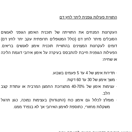
התוויית פעילות גופנית ליתר לחץ דם
העקרונות המנחים את התווייתה של תוכנית האימון הגופני לאנשים
הסובלים מיתר לחץ דם (כולל המטופלים תרופתית עקב יתר לחץ דם)
דומים לעקרונות המצוינים בהתוויית תוכנית אימון לאנשים בריאים.
הפעילות הגופנית חייבת להתבסס בעיקרה על אימון אירובי דוגמת הליכה
או שחייה:
·
תדירות אימון של 4 עד 5 פעמים בשבוע.
·
משך אימון של 30 עד 60 דקות.
·
עצימות אימון של 40-70% מתצרוכת החמצן המרבית או עתודת קצב
הלב.
·
מומלץ לכלול גם אימון כוח (התנגדות) בעצימות נמוכה, כגון תרגול
משקלות מחזורי, כתוספת לאימון האירובי אך לא בנפרד ממנו.