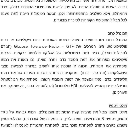
וכתוצאה מכך מחלות והתקפי לב, נזק כלייתי, רטינופטיה, נאורופטיה, כיבים ברגליים
וירידה באיכות ובתוחלת החיים. לא ניתן לראות את סיבוכי ה
סוכרת
כחלק נפרד
מהמחלה, אלא כשלבים בהתפתחותה. ולכן, הגישה הטיפולית חייבת לתת מענה
לכל מכלול התופעות הקשורות ל
סוכרת
מבוגרים.
המינרל כרום
ה
מינרל כרום
ויטתר חשוב המינרל בצורתו האורגנית כרום פיקולינאט או כרום
פוליניקוטינאט הינו המרכיב את
GTF
-
Glucose Tolerance Factor
(
הגורם
לסבילות סוכרי
), רכיב חיוני במטבוליזם של הגלוקוז וקליטתו ברקמות. הכרום
פיקולינאט מפחיתה את רמת הסוכר בדם ויתרה מזאת, גם מאזנת את רמתו
ומפחיתה את תנודותיו. תכונה זו הופכת אותו לחשוב במיוחד למניעת מצבי
היפוגליקמיה (תת סוכר בדם). מחקרים הוכיחו כי הכרום מפחית גם את רמות
הליפידים בדם, מאזן ומשפר את רמות חומצות השומן, מפחית את הכולסטרול
וטריגליצרידים ומסייע להעלאת
HDL
-כולסטרול (הכולסטרול הטוב, זה שמנקה את
העורקים).
מולטי ויטמין
מולטי ויטמין
מכיל את מרבית קשת הויטמינים והמינרלים, רמות גבוהות של נוגדי
חמצון, ויטמיני
B
ומינראלים. חשוב לציין, כי במקרה של סוכרתיים, המולטי-ויטמין
משמש כגורם התורם להפחתת סוכר בדם, להפחתת התנגודת לאינסולין ולמניעת