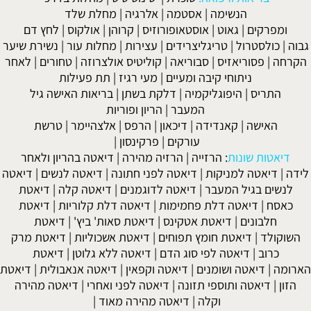
הנשימה
|
אסטמה
|
אלרגיה
|
מחלת שלד
ומפרקים
|
גאוט
|
אוסטאופורוזיס
|
קרוהן
|
אולקוס
|
לחץ דם
גבוה
|
כולסטרול
|
טריגליצרידים
|
עצירות
|
מחלות עור
|
נשירת שיער
הקרחה
|
פסוריאזיס
|
סבוריאה
|
קוליטיס אולצרוזה
|
טחורים
|
לאחר
ניתוחי קיבה ומעיים
| מעי רגיז |
תת פעילות
התריס
|
היפוגליקמיה
|
דלקת בשתן
|
בריאות האישה גיל
המעבר
|
הריון ופוריות
האישה
|
קאנדידה
|
דיכאון
|
הרפס
|
אלצהיימר
|
טרשת
עורקים
|
פרקינסון
|
דיאטות שונות
:
הרזייה
|
הרזיה מהירה
|
דיאטה בהריון ולאחר
לידה
|
דיאטה למניקות
|
דיאטה לפני חתונה
|
דיאטה לנשים
|
דיאטה
לנשים בגיל המעבר
|
דיאטה לדוגמנים
|
דיאטה קלה
|
דיאטת
כאסח
|
דיאטה דלת פחמימות
|
דיאטה דלת קלוריות
|
דיאטת
חלבונים
|
דיאטת אטקינס
|
דיאטת סאות' ביץ'
|
דיאטת
השוקולד
|
דיאטת חומץ תפוחים
|
דיאטת אשכוליות
|
דיאטת מרק
כרוב
|
דיאטה לפי סוג הדם
|
דיאטה ללא גלוטן
|
דיאטת
הארומה
|
דיאטה ושומנים
|
דיאטה וקפאין
|
דיאטה אנאבולית
|
דיאטת
הזון
|
דיאטה ותוספי תזונה
|
דיאטה לפני ואחרי
|
דיאטה מהירה
וקלה
|
דיאטה מהירה מאוד
|