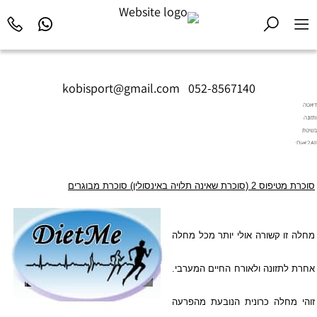
kobisport@gmail.com
|
052-8567140
דיאטה
ותזונה
בשיטת
Diet2All:
המדע
שמאחורי
הגוף
סוכרת מטיפוס 2 (סוכרת שאינה תלויה באינסולין) סוכרת מבוגרים
המושלם.
מחלה זו קשורה אולי יותר מכל מחלה
אחרת לתזונה ולאורח החיים המערבי.
זוהי מחלה כרונית הנובעת מהפרעה