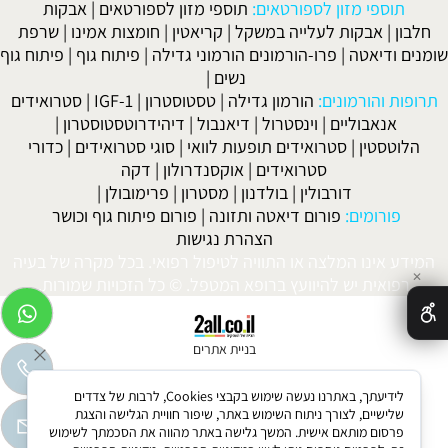
תוספי מזון לספורטאים:
תוספי מזון לספורטאים
|
אבקות
חלבון
|
אבקות לעלייה במשקל
|
קריאטין
|
חומצות אמינו
|
שרפת
שומנים ודיאטה
|
פרו-הורמונים הורמוני גדילה
|
פיתוח גוף
|
פיתוח גוף
נשים
|
תרופות והורמונים:
הורמון גדילה
|
טסטוסטרון
|
IGF-1
|
סטרואידים
אנאבוליים
|
וינסטרול
|
דיאנבול
|
דיהידרוטסטוסטרון
|
הלוטסטין
|
סטרואידים תופעות לוואי
|
סוגי סטרואידים
|
כדורי
סטרואידים
|
אוקסנדרולון
|
דקה
דורבולין
|
בולדנון
|
מסטרון
|
פרימובולן
|
פורומים:
פורום דיאטה ותזונה
|
פורום פיתוח גוף וכושר
הצהרת נגישות
המידע אינו המלצה או התוויה לטיפול רפואי. בכל מקרה של בעיה
✕
רפואית יש להיוועץ ברופא המטפל. © כל הזכויות שמורות.
בניית אתרים
לידיעתך, באתרנו נעשה שימוש בקבצי Cookies, לרבות של צדדים
שלישיים, לצורך ניתוח השימוש באתר, שיפור חוויית הגלישה והצגת
פרסום מותאם אישית. המשך גלישה באתר מהווה את הסכמתך לשימוש