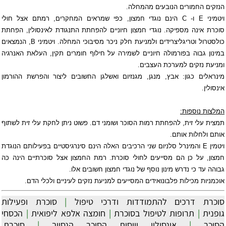
הנזקים החמורים הנובעים מהמחלה.
ויטמיני
E
ו-
C
הינם נוגדי חמצון, כפי שמראים המחקרים, רמתם אצל חולי
סוכרת
אינה מספיקה. נוגדי חמצון חיוניים להפחתת התנגודת לאינסולין, הפחתת
כולסטרול וטריגליצרידים ולמניעת חלק ניכר מסיבוכי המחלה. ויטמיני
B
, הנמצאים
במינון גבוה בפורמולה חיוניים לשמירה על חילוף חומרים תקין, העלאת האנרגיה
ומניעת נזקים למערכת העצבים.
מינראלים כגון: אבץ, מנגן, מגנזיום ואשלגן החשובים ליצור והפרשת ההורמון
אינסולין.
המלצות נוספות:
תמצית עלי זית, להפחתת רמות הסוכר ושומני דם. פשוט ניתן לחקת עלי זית לשתוף
אותם ולחלות אותם.
ויטמין
E
והמינרל סלניום שני הרכיבים האלה הינם סינרגיסטיים בפעילותם הנוגדת
חמצון, על כן הם מסייעים לחולי
סוכרת
. רמת החמצון אצל סוכרתיים הינה כה
גבוהה עד כי נדרש מינון נוסף של נוגדי חמצון חשובים אלו.
אוכמניות מכילות פלבונואידים המסייעים למניעת נזקים לעיניים ולכלי הדם.
סוכרת דרכים להתמודדות ודרכי טיפול
|
סוכרת ופעילות
גופנית
|
תרופות לטיפול בסוכרת
|
חומצה אלפא ליפואית
|
הכסחי
הסוכר
|
אינסולין וויסות הסוכר הנסיוב
|
סוכרת,