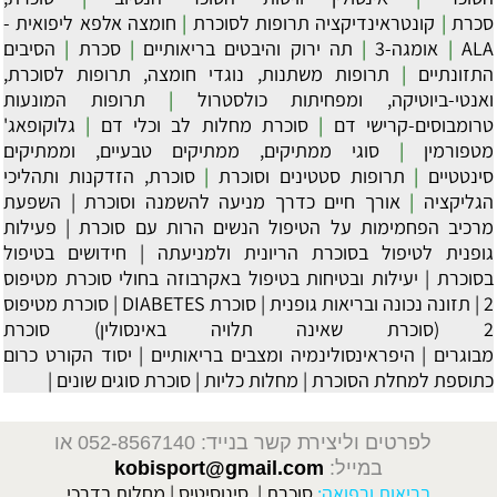
סכרת
|
קונטראינדיקציה תרופות לסוכרת
|
חומצה אלפא ליפואית -
ALA
|
אומגה-3
|
תה ירוק והיבטים בריאותיים
|
סכרת
|
הסיבים
התזונתיים
|
תרופות משתנות, נוגדי חומצה, תרופות לסוכרת,
ואנטי-ביוטיקה, ומפחיתות כולסטרול
|
תרופות המונעות
טרומבוסים-קרישי דם
|
סוכרת מחלות לב וכלי דם
|
גלוקופאג'
מטפורמין
|
סוגי ממתיקים, ממתיקים טבעיים, וממתיקים
סינטטיים
|
תרופות סטטינים וסוכרת
|
סוכרת, הזדקנות ותהליכי
הגליקציה
|
אורך חיים כדרך מניעה להשמנה וסוכרת
|
השפעת
מרכיב הפחמימות על הטיפול הנשים הרות עם סוכרת
|
פעילות
גופנית לטיפול בסוכרת הריונית ולמניעתה
|
חידושים בטיפול
בסוכרת
|
יעילות ובטיחות בטיפול באקרבוזה בחולי סוכרת מטיפוס
2
|
תזונה נכונה ובריאות גופנית
|
סוכרת DIABETES
|
סוכרת מטיפוס
2 (סוכרת שאינה תלויה באינסולין) סוכרת
מבוגרים
|
היפראינסולינמיה ומצבים בריאותיים
|
יסוד הקורט כרום
כתוספת למחלת הסוכרת
|
מחלות כליות
|
סוכרת סוגים שונים
|
לפרטים וליצירת קשר בנייד: 052-8567140
או
במייל:
kobisport@gmail.com
בריאות ורפואה:
סוכרת
|
סינוסיטיס
|
מחלות בדרכי