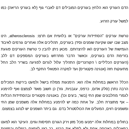
הדם העורקי הוא הלחץ בעורקים המובילים דם לאברי גוף (לא בעורקי הריאה) כמו
למשל עורק הזרוע.
טרשת עורקים
"הסתיידות עורקים" או בלועזית אם תרצו:
atherosclerosis
, הינו
מצב שבו ישנו שקיעת שומנים וסידן בעורקים, תהליכים אלה ואחרים גורמים לאיבוד
הגמישות של העורקים ו/או להיצרותם. מכאן ניתן להבין כי טרשת העורקים פוגעת
בזרימת הדם בעורקים, וכאשר הדבר מתרחש בעורקים המספקים דם ללב
(העורקים הכליליים \ הקורונריים) התהליך עלול לגרום לפגיעה בשריר הלב החל
מתעוקות חזה (
אנגינה פקטוריס
) ועד למקרה הפטאלי התקף לב.
הכלל הראשון במחלות אלה הוא: הימנעות ממלח בישול ולמעט בירקות המכילים
הרבה נתרן (סלק אדום, כרפס, עגבניות, גזר) כן חשוב מאוד לצמצם ואף להימנע
לגמרי מחלבונים שמן החי (בשר, ביצים וכו'). באנגינה פקטוריס ובהסתיידות הכליות
– אף מתוצרת חלב. על אחת כמה יש להימנע במחלות אלה משמנים שמן החי
ומשמנים רווים, המעלים את הכולסטרול בדם. גם ביתר השמנים יש לנהוג בצמצום.
בחולים במחלות אלה יימנעו מכל מזון וירק הגורם תסיסות וגזים. העיקר הוא למעט
במאכלים בארוחה אחת ולא למלא את הבטן. כך רצוי לצמצם בנוזלים ובמזונות