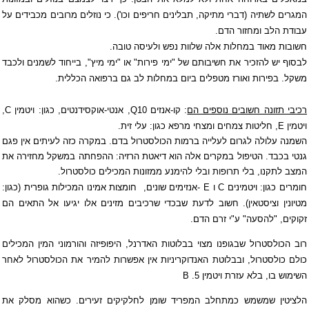
המגרים לשתיה (דברי מתיקה, תבלינים חריפים וכו'). כי נוזלים מרובים מכבידים על
עבודת הלב ומחזור הדם.
חשובות מאוד במחלות אלה שלוות נפש ולעיסה טובה.
לבסוף יש להזכיר את חשיבותם של "ימי פירות" או "ימי מיץ", בייחוד לשמנים ולכבד
משקל. בפירות ואורז מטפלים ביום במחלות לב גם ברפואה הכללית.
רכיבי תזונה חשובים נוספים הם
:
קו-אנזים
Q10
,
אנטי-אוקסידנטים
, כגון:
ויטמין
C
,
ויטמין
E
, חליטות צמחים ומצחי מרפא כגון:
עלי זית
.
השמנה עלולה לגרום לעלייה ברמות הכולסטרול בדם. במקרה כזה לעיתים אין פגם
גנטי
בכבד. הטיפול במקרים אלה הוא דיאטת הרזיה: ההפחתה במשקל מחזירה את
המצב לתקנו, בלי
תרופות ובלי להימנע ממזונות המכילים כולסטרול
.
חומרים כגון: ויטמינים
C
ו
- E
אנזימים שונים,
חומצות אמינו
המכילות גופרית (כגון:
מטיונין
ו
ציסטאין
). חשוב לדעת שבכדי שרכיבים
מזינים אלו יגיעו אל התאים הם
זקוקים, "להסעה" ע"י זרם הדם
.
רוב הכולסטרול שבגופנו מצוי בבלוטות האדרנל, היפופיזה והורמוני המין המכילים
כולם כולסטרול, ובבלוטת האנדוקריניות אין אפשרות להמיר את הכולסטרול לאחר
השימוש
בו, בלא עזרת ויטמין 5
B .
ה
לציטין
שמשמש כמתחלב המפריד שומן לחלקיקים זעירים. כשהוא מסלק את