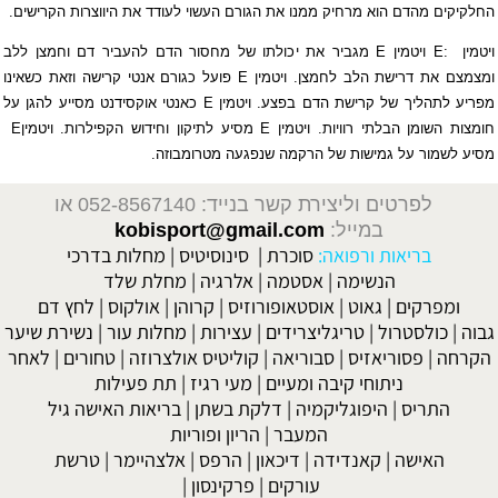
החלקיקים מהדם
הוא מרחיק ממנו את הגורם העשוי לעודד את היווצרות הקרישים
.
ויטמין
:E
ויטמין
E
מגביר את יכולתו של מחסור הדם להעביר דם וחמצן ללב
ומצמצם את דרישת הלב
לחמצן
.
ויטמין
E
פועל כגורם אנטי קרישה וזאת כשאינו
מפריע לתהליך של קרישת הדם
בפצע
.
ויטמין
E
כאנטי אוקסידנט מסייע להגן על
חומצות השומן הבלתי רוויות
.
ויטמין
E
מסיע לתיקון וחידוש הקפילרות
.
ויטמין
E
מסיע לשמור על גמישות של הרקמה שנפגעה מטרומבוזה
.
לפרטים וליצירת קשר בנייד: 052-8567140
או
במייל:
kobisport@gmail.com
בריאות ורפואה:
סוכרת
|
סינוסיטיס
|
מחלות בדרכי
הנשימה
|
אסטמה
|
אלרגיה
|
מחלת שלד
ומפרקים
|
גאוט
|
אוסטאופורוזיס
|
קרוהן
|
אולקוס
|
לחץ דם
גבוה
|
כולסטרול
|
טריגליצרידים
|
עצירות
|
מחלות עור
|
נשירת שיער
הקרחה
|
פסוריאזיס
|
סבוריאה
|
קוליטיס אולצרוזה
|
טחורים
|
לאחר
ניתוחי קיבה ומעיים
| מעי רגיז |
תת פעילות
התריס
|
היפוגליקמיה
|
דלקת בשתן
|
בריאות האישה גיל
המעבר
|
הריון ופוריות
האישה
|
קאנדידה
|
דיכאון
|
הרפס
|
אלצהיימר
|
טרשת
עורקים
|
פרקינסון
|