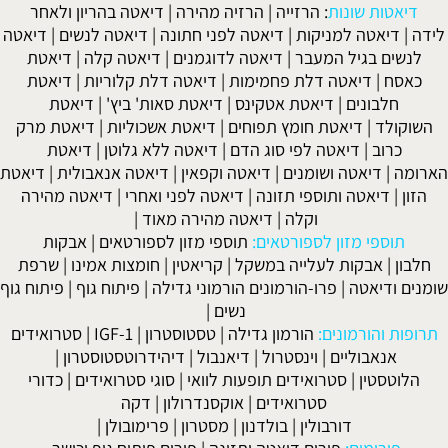
דיאטות שונות
:
הרזייה
|
הרזיה מהירה
|
דיאטה בהריון ולאחר
לידה
|
דיאטה למניקות
|
דיאטה לפני חתונה
|
דיאטה לנשים
|
דיאטה
לנשים בגיל המעבר
|
דיאטה לדוגמנים
|
דיאטה קלה
|
דיאטת
כאסח
|
דיאטה דלת פחמימות
|
דיאטה דלת קלוריות
|
דיאטת
חלבונים
|
דיאטת אטקינס
|
דיאטת סאות' ביץ'
|
דיאטת
השוקולד
|
דיאטת חומץ תפוחים
|
דיאטת אשכוליות
|
דיאטת מרק
כרוב
|
דיאטה לפי סוג הדם
|
דיאטה ללא גלוטן
|
דיאטת
הארומה
|
דיאטה ושומנים
|
דיאטה וקפאין
|
דיאטה אנאבולית
|
דיאטת
הזון
|
דיאטה ותוספי תזונה
|
דיאטה לפני ואחרי
|
דיאטה מהירה
וקלה
|
דיאטה מהירה מאוד
|
תוספי מזון לספורטאים:
תוספי מזון לספורטאים
|
אבקות
חלבון
|
אבקות לעלייה במשקל
|
קריאטין
|
חומצות אמינו
|
שרפת
שומנים ודיאטה
|
פרו-הורמונים הורמוני גדילה
|
פיתוח גוף
|
פיתוח גוף
נשים
|
תרופות והורמונים:
הורמון גדילה
|
טסטוסטרון
|
IGF-1
|
סטרואידים
אנאבוליים
|
וינסטרול
|
דיאנבול
|
דיהידרוטסטוסטרון
|
הלוטסטין
|
סטרואידים תופעות לוואי
|
סוגי סטרואידים
|
כדורי
סטרואידים
|
אוקסנדרולון
|
דקה
דורבולין
|
בולדנון
|
מסטרון
|
פרימובולן
|