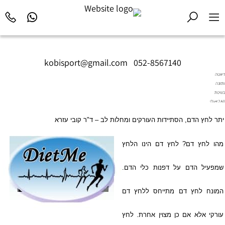
kobisport@gmail.com
|
052-8567140
דיאטה
ותזונה
בשיטת
Diet2All:
המדע
יתר לחץ הדם, הסתיידות העורקים ומחלות לב – ד"ר קובי עזרא
שמאחורי
הגוף
המושלם.
מהו לחץ דם? לחץ דם הינו הלחץ
שמפעיל הדם על דפנות כלי הדם.
המונח לחץ דם מתייחס ללחץ דם
עורקי אלא אם כן מצוין אחרת. לחץ