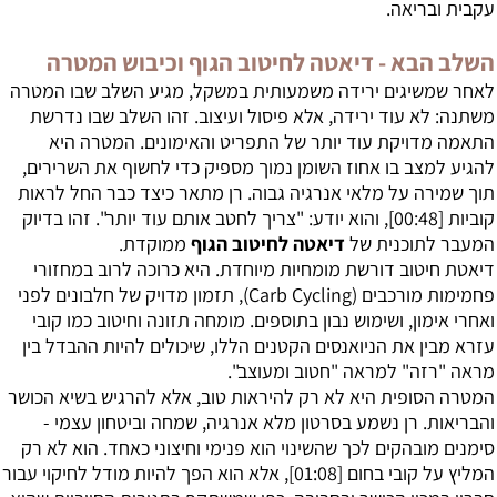
עקבית ובריאה.
השלב הבא -
דיאטה לחיטוב הגוף
וכיבוש המטרה
לאחר שמשיגים ירידה משמעותית במשקל, מגיע השלב שבו המטרה
משתנה: לא עוד ירידה, אלא פיסול ועיצוב. זהו השלב שבו נדרשת
התאמה מדויקת עוד יותר של התפריט והאימונים. המטרה היא
להגיע למצב בו אחוז השומן נמוך מספיק כדי לחשוף את השרירים,
תוך שמירה על מלאי אנרגיה גבוה. רן מתאר כיצד כבר החל לראות
קוביות [
00:48
], והוא יודע: "צריך לחטב אותם עוד יותר". זהו בדיוק
המעבר לתוכנית של
דיאטה לחיטוב הגוף
ממוקדת.
דיאטת חיטוב דורשת מומחיות מיוחדת. היא כרוכה לרוב במחזורי
פחמימות מורכבים (Carb Cycling), תזמון מדויק של חלבונים לפני
ואחרי אימון, ושימוש נבון בתוספים. מומחה תזונה וחיטוב כמו קובי
עזרא מבין את הניואנסים הקטנים הללו, שיכולים להיות ההבדל בין
מראה "רזה" למראה "חטוב ומעוצב".
המטרה הסופית היא לא רק להיראות טוב, אלא להרגיש בשיא הכושר
והבריאות. רן נשמע בסרטון מלא אנרגיה, שמחה וביטחון עצמי -
סימנים מובהקים לכך שהשינוי הוא פנימי וחיצוני כאחד. הוא לא רק
המליץ על קובי בחום [
01:08
], אלא הוא הפך להיות מודל לחיקוי עבור