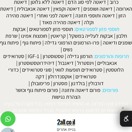
כרוב
|
דיאטה לפי סוג הדם
|
דיאטה ללא גלוטן
|
דיאטת
הארומה
|
דיאטה ושומנים
|
דיאטה וקפאין
|
דיאטה אנאבולית
|
דיאטת
הזון
|
דיאטה ותוספי תזונה
|
דיאטה לפני ואחרי
|
דיאטה מהירה
וקלה
|
דיאטה מהירה מאוד
|
תוספי מזון לספורטאים:
תוספי מזון לספורטאים
|
אבקות
חלבון
|
אבקות לעלייה במשקל
|
קריאטין
|
חומצות אמינו
|
שרפת
שומנים ודיאטה
|
פרו-הורמונים הורמוני גדילה
|
פיתוח גוף
|
פיתוח גוף
נשים
|
תרופות והורמונים:
הורמון גדילה
|
טסטוסטרון
|
IGF-1
|
סטרואידים
אנאבוליים
|
וינסטרול
|
דיאנבול
|
דיהידרוטסטוסטרון
|
הלוטסטין
|
סטרואידים תופעות לוואי
|
סוגי סטרואידים
|
כדורי
סטרואידים
|
אוקסנדרולון
|
דקה
דורבולין
|
בולדנון
|
מסטרון
|
פרימובולן
|
פורומים:
פורום דיאטה ותזונה
|
פורום פיתוח גוף וכושר
הצהרת נגישות
המידע אינו המלצה או התוויה לטיפול רפואי. בכל מקרה של בעיה
✕
רפואית יש להיוועץ ברופא המטפל. © כל הזכויות שמורות.
בניית אתרים