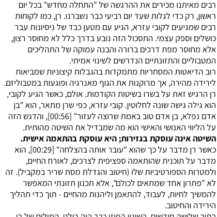
רבים מאיתנו מכירים את ההרגשה של "התחלה מחדש" בכל יום
ראשון, רק כדי לגלות שעד יום רביעי כבר נשברנו. רן, כמו לקוחות
רבים שמגיעים לקובי עזרא, הגיע עם מטען כבד של ניסיונות עבר
כושלים וספק עצמי. התסכול הזה נובע בדרך כלל לא מחוסר רצון,
אלא מחוסר מפת דרכים ברורה והבנה עמוקה של התהליכים
המטבוליים והתזונתיים הנדרשים לשינוי אמיתי.
רוב הדיאטות המסחריות מתמקדות בהגבלות קיצוניות שמביאות
לירידה מהירה, אך מרוקנות את הגוף מאנרגיה ופוגעות במטבוליזם.
רן הרגיש זאת על בשרו בשיטות הקודמות. אולם, כאשר הגיע לקובי,
הוא גילה גישה שונה לחלוטין. קובי עזרא, כפי שרן מתאר, הוא "בן
אדם נפלא, בן אדם טוב באמת שרוצה לעזור" [
00:56
], והדגש הזה
על הליווי האנושי והאישי הוא מה שמבדיל את השיטה מהותית.
השיטה אינה עוסקת בגזירות; היא עוסקת בהתאמה אישית.
כאשר רן מדבר על כך שהוא "עובר אותה בהצלחה" [
00:29
], הוא
מדבר על תוכנית שהותאמה ספציפית לצרכים, לאורח החיים,
ולמטרות הספורטיביות שלו (חיטוב והגדלת מסת שריר במקביל). זה
לא "פתרון אחד שמתאים לכולם", אלא תכנון תזונתי המאפשר
להמשיך לחיות, לעבוד, להתאמן וליהנות מהחיים - תוך כדי תהליך
הירידה והחיטוב.
בתוך שלושה חודשים, השינוי הפיזי כבר היה בולט. המילים של רן,