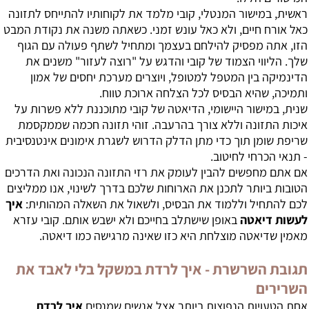
ראשית, במישור המנטלי, קובי מלמד את לקוחותיו להתייחס לתזונה
כאל אורח חיים, ולא כאל עונש זמני. כשאתה משנה את נקודת המבט
הזו, אתה מפסיק להילחם בעצמך ומתחיל לשתף פעולה עם הגוף
שלך. הליווי הצמוד של קובי והדגש על "רוצה לעזור" משנים את
הדינמיקה בין המטפל למטופל, ויוצרים מערכת יחסים של אמון
ותמיכה, שהיא הבסיס לכל הצלחה ארוכת טווח.
שנית, במישור היישומי, הדיאטה של קובי מתוכננת ללא פשרות על
איכות התזונה וללא צורך בהרעבה. זוהי תזונה חכמה שממקסמת
שריפת שומן תוך כדי מתן הדלק הדרוש לשגרת אימונים אינטנסיבית
- תנאי הכרחי לחיטוב.
אם אתם מחפשים להבין לעומק את רזי התזונה הנכונה ואת הדרכים
הטובות ביותר לתכנן את הארוחות שלכם בדרך לשינוי, אנו ממליצים
לכם להתחיל וללמוד את הבסיס, ולשאול את השאלה המהותית:
איך
לעשות דיאטה
באופן שישתלב בחייכם ולא ישבש אותם. קובי עזרא
מאמין שדיאטה מוצלחת היא כזו שאינה מרגישה כמו דיאטה.
תגובת השרשרת -
איך לרדת במשקל
בלי לאבד את
השרירים
אחת הטעויות הנפוצות ביותר אצל אנשים שמנסים
איך לרדת