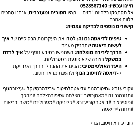
חייגו עכשיו: 0528567140
אל תסתפקו בלהיות "רזים" - תהיו
חטובים ומעוצבים
. אנחנו מחכים
ללוות אתכם.
קישורים נוספים לבדיקה עצמית:
טיפים לדיאטה נכונה:
למדו את העקרונות הבסיסיים של
איך
לעשות דיאטה
שתחזיק מעמד.
הדרך לירידה מוצלחת:
השתמשו במידע נוסף על
איך לרדת
במשקל
בצורה שלא פוגעת במטבוליזם.
היעד האולטימטיבי:
הבינו את ההבדל והדרך המדויקת
ל-
דיאטה לחיטוב הגוף
ולהשגת מראה חטוב.
#קוביעזרא #חיטובהגוף #דיאטהלחיטוב #ירידהבמשקל #עיצובהגוף
#תזונהנכונה #מאמןכושר #הצלחה #סיפורהצלחה #מהפך
#מוטיבציה #דיאטתקוביעזרא #קליניקה #מטבוליזם #כושר ובריאות
#תזונה #דיאטה
קובי עזרא חיטוב הגוף