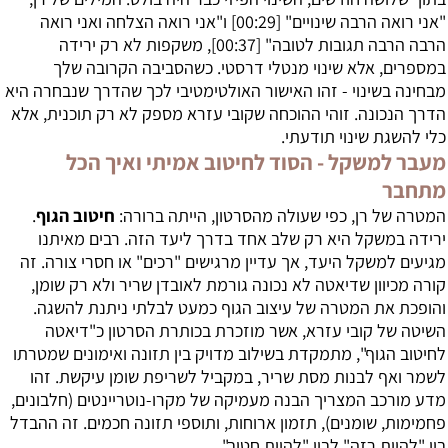
"אני רואה הרבה שינויים" [
00:29
] ו"אני רואה הצלחה ואני רואה
הרבה הרבה תגובות לטובה" [
00:37
], משקפות לא רק ירידה
במספרים, אלא שינוי מנטלי דרסטי. כשהסביבה הקרובה שלך
מבחינה בשינוי - זהו האישור האולטימטיבי לכך שהדרך שנבחרה היא
הדרך הנכונה. זוהי ההוכחה שקובי עזרא מספק לא רק תוכנית, אלא
כלי להשגת שינוי תודעתי.
מעבר למשקל - הסוד לחיטוב אמיתי ואיך הכל
מתחבר
המטרה של רן, כפי שעולה מהסרטון, הייתה ברורה:
חיטוב הגוף
.
ירידה במשקל היא רק שלב אחד בדרך ליעד הזה. רבים מאיתנו
מגיעים למשקל היעד, אך עדיין מרגישים "רכים" או חסרי צורה. זה
קורה מכיוון שדיאטה לא נכונה גורמת לאובדן שריר ולא רק שומן,
והופכת את המטרה של עיצוב הגוף כמעט לבלתי ניתנת להשגה.
השיטה של קובי עזרא, אשר מוזכרת בכותרת הסרטון כ"דיאטה
לחיטוב הגוף", מתמקדת בשילוב מדויק בין תזונה ואימונים שמטרתו
לשמר ואף לבנות מסת שריר, במקביל לשריפת שומן עיקשת. זהו
מדע מורכב המצריך הבנה מעמיקה של מקרו-נוטריינטים (חלבונים,
פחמימות, שומנים), תזמון ארוחות, ותוספי תזונה חכמים. זה ההבדל
בין "להיות רזה" לבין "להיות חטוב".