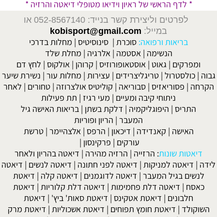
* לדף הראשי של ראיון וידיאו מטופלי דיאטה והרזיה *
לפרטים וליצירת קשר בנייד: 052-8567140
או
במייל:
kobisport@gmail.com
בריאות ורפואה:
סוכרת
|
סינוסיטיס
|
מחלות בדרכי
הנשימה
|
אסטמה
|
אלרגיה
|
מחלת שלד
ומפרקים
|
גאוט
|
אוסטאופורוזיס
|
קרוהן
|
אולקוס
|
לחץ דם
גבוה
|
כולסטרול
|
טריגליצרידים
|
עצירות
|
מחלות עור
|
נשירת שיער
הקרחה
|
פסוריאזיס
|
סבוריאה
|
קוליטיס אולצרוזה
|
טחורים
|
לאחר
ניתוחי קיבה ומעיים
| מעי רגיז |
תת פעילות
התריס
|
היפוגליקמיה
|
דלקת בשתן
|
בריאות האישה גיל
המעבר
|
הריון ופוריות
האישה
|
קאנדידה
|
דיכאון
|
הרפס
|
אלצהיימר
|
טרשת
עורקים
|
פרקינסון
|
דיאטות שונות
:
הרזייה
|
הרזיה מהירה
|
דיאטה בהריון ולאחר
לידה
|
דיאטה למניקות
|
דיאטה לפני חתונה
|
דיאטה לנשים
|
דיאטה
לנשים בגיל המעבר
|
דיאטה לדוגמנים
|
דיאטה קלה
|
דיאטת
כאסח
|
דיאטה דלת פחמימות
|
דיאטה דלת קלוריות
|
דיאטת
חלבונים
|
דיאטת אטקינס
|
דיאטת סאות' ביץ'
|
דיאטת
השוקולד
|
דיאטת חומץ תפוחים
|
דיאטת אשכוליות
|
דיאטת מרק