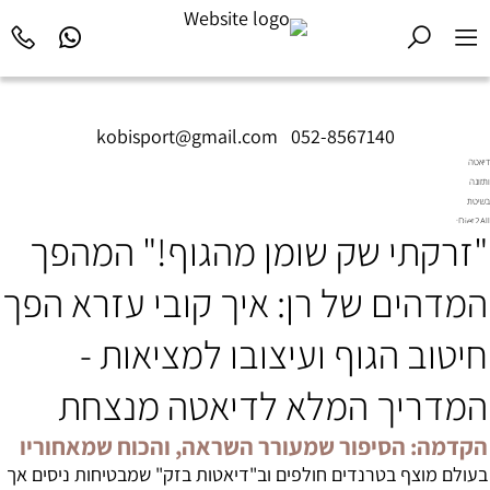
kobisport@gmail.com
|
052-8567140
דיאטה
ותזונה
בשיטת
Diet2All:
"זרקתי שק שומן מהגוף!" המהפך
המדע
שמאחורי
הגוף
המדהים של רן: איך קובי עזרא הפך
המושלם.
חיטוב הגוף ועיצובו למציאות -
המדריך המלא לדיאטה מנצחת
הקדמה: הסיפור שמעורר השראה, והכוח שמאחוריו
בעולם מוצף בטרנדים חולפים וב"דיאטות בזק" שמבטיחות ניסים אך