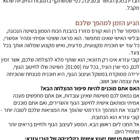
חבריו במכון הכושר ובסביבה, כפי שמשתקף בתגובות החיוביות שהוא
מקבל.
הגיע הזמן למהפך שלכם
הסיפור של רן הוא קורס מזורז בהבנת הכוח הטמון בשיטה הנכונה,
ובליווי האישי שאינו מתפשר. הוא מראה ששינוי אמיתי ומהיר אפשרי,
כל עוד יש תוכנית מקצועית, מדעית, ואיש מקצוע שמלווה אותך בכל
צעד.
קובי עזרא אינו רק תזונאי; הוא שותף מלא להצלחה שלכם, אשר זמין
לכם, כפי שרן העיד, בכל עת [
01:00
]. השיטה שלו לחיטוב הגוף,
ירידה ממוקדת במשקל ועיצוב הגוף, היא תוכנית מנצחת שהוכיחה
את עצמה שוב ושוב.
האם אתם מוכנים להיות סיפור ההצלחה הבא?
אם נמאס לכם משיטות שאינן עובדות, אם אתם מחפשים מענה
אמיתי ומותאם אישית לחיטוב הגוף והשרירים, ואם אתם מוכנים
לעבור את המהפך הדרמטי שהופך את המציאות שלכם לטובה יותר -
קובי עזרא הוא הכתובת.
אל תחכו ליום ראשון הבא. המסע לעיצוב הגוף ולחיים בריאים יותר
מתחיל היום.
לתיאום פגישת ייעוץ אישית בקליניקה של קובי עזרא: