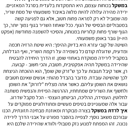
במשקל
בכוחות עצמם, היא התמקדות בלעדית בסרגל המאזניים.
ירידה מהירה עלולה להיות מלווה באיבוד משמעותי של מסת שריר,
מה שמוביל לא רק למראה פחות חטוב, אלא גם לפגיעה קשה
במטבוליזם הבסיסי של הגוף. ככל שאחוז השריר בגוף נמוך יותר, כך
הגוף שורף פחות קלוריות במנוחה, והסיכוי להשמנה מחודשת (אפקט
היו-יו) גובר באופן משמעותי.
השיטה של קובי עזרא היא בדיוק ההיפך: היא שיטת הרזיה חכמה
ומדעית, שדוגלת קודם כל בשמירה על רקמת השריר, ואף הגדלתה,
במקביל לירידה ממוקדת באחוזי שומן. זו הדרך היחידה להבטיח
שהירידה במשקל תהיה אפקטיבית, חטובה, והכי חשוב - קבועה.
רן, אשר קיבל תגובות על כך ש"זרק שק שומן", הוא ההוכחה הניצחת
לכך שהשיטה עובדת. מדובר בהבדל מהותי: אנשים שאינם חטובים
נושאים את השומן עליהם. כאשר אתה מצליח "לזרוק" את השומן
ולחשוף את השרירים שמתחתיו, ההרגשה הפיזית והנפשית משתנה
לחלוטין. העמידה, ההליכה, הביטחון העצמי - הכל מקבל שדרוג.
עבור אלה שמעוניינים בטיפים מעשיים ומתודולוגיים ממוקדים על
איך לרדת במשקל
בצורה מבוקרת ומאוזנת מבחינה תזונתית, הכנו
עבורכם משאב נוסף: לצפייה בהסבר מפורט על אבני הדרך לירידה
נכונה. זהו המפתח למנוע נזק מטבולי ולוודא שהירידה שלכם היא