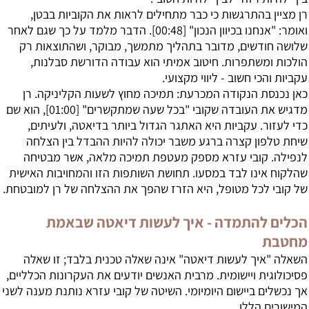
רן מציין בהתרגשות כי כבר מתחילים לראות את הקוביות בבטן,
ואומר: "אנחנו בכיוון הנכון" [
00:48
]. הדבר מלמד על כך שגם לאחר
שלושה חודשים, מדובר בתהליך מתמשך, מבוקר, ושהתוצאות רק
הולכות ומשתפרות. חיטוב אמיתי הוא עבודה הדורשת סבלנות,
עקביות והכי חשוב - ליווי מקצועי.
כאן נכנסת הנקודה המכרעת: תמיכה מחוץ לשעות הקליניקה. רן
מדגיש את העובדה שקובי "בכל שעה שמתקשרים" [
01:00
], הוא שם
כדי לעזור. עקביות היא האתגר הגדול ביותר בדיאטה, ולעיתים,
שיחת טלפון קצרה ברגע משבר יכולה להיות ההבדל בין הצלחה
לנפילה. קובי עזרא מספק מעטפת תמיכה מלאה, אשר מבטיחה
שהלקוח אינו לבד במסעו. תחושת השותפות הזו והמחויבות האישית
של קובי לכל מטופל, היא הזרז שהפך את ההצלחה של רן למובטחת.
הכלים להתמדה -
איך לעשות דיאטה
שבאמת
מחטבת
השאלה "איך לעשות דיאטה" אינה שאלה טכנית בלבד; זו שאלה
פסיכולוגית ויישומית. מרבית האנשים יודעים את העקרונות הכלליים,
אך נכשלים ביישום היומיומי. השיטה של קובי עזרא נותנת מענה לשני
המישורים הללו.