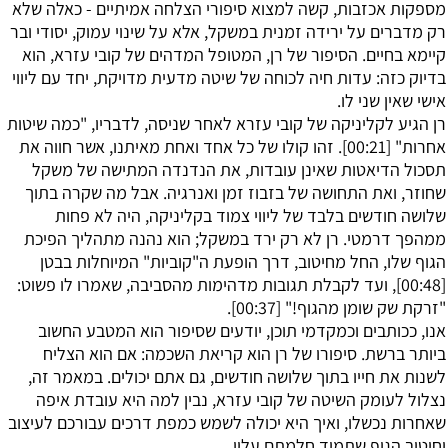
מספקות אכזבות, קשה למצוא סיפורי הצלחה אמיתיים - כאלה שלא
רק מדברים על ירידה זמנית במשקל, אלא על שינוי עמוק, יסודי ובר
קיימא בחיים. הסיפור של רן, המטופל המדהים של קובי עזרא, הוא
בדיוק כזה: עדות חיה לכוחה של שיטה מדעית מדויקת, יחד עם ליווי
אישי שאין שני לו.
רן הגיע לקליניקה של קובי עזרא לאחר שניסה, לדבריו, "כמה שיטות
אחרות" [
00:21
]. זהו קולו של כל אחד ואחת מאיתנו, אשר חווה את
תסכול הדיאטות שאינן עובדות, את הנדנדה המתישה של משקל
שחוזר, ואת התחושה של בזבוז זמן ואנרגיה. אבל מה שקרה בתוך
שלושה חודשים בלבד של ליווי צמוד בקליניקה, היה לא פחות
ממהפך דרמטי. רן לא רק ירד במשקל; הוא נהנה מתהליך הפיכת
הגוף שלו, החל מחיטוב, דרך הופעת ה"קוביות" המיוחלות בבטן
[
00:48
], ועד לקבלת תגובות מדהימות מהסביבה, שאמרו לו פשוט:
"זרקת שק שומן מהגוף!" [
00:37
].
אנו, ככותבים וכמקדמי תוכן, יודעים שסיפור הוא המטבע החשוב
ביותר ברשת. סיפורו של רן הוא קריאת השכמה: אם הוא הצליח
לשנות את חייו בתוך שלושה חודשים, גם אתם יכולים. במאמר זה,
נצלול לעומק השיטה של קובי עזרא, נבין למה היא עובדת איפה
שאחרות נכשלו, ואיך היא יכולה לשמש כמפת דרכים עבורכם לעיצוב
וחיטוב הגוף שתמיד חלמתם עליו.