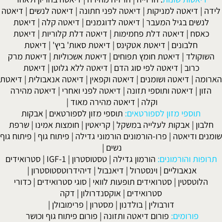
לידה
|
דיאטה למניקות
|
דיאטה לפני חתונה
|
דיאטה לנשים
|
דיאטה
לנשים בגיל המעבר
|
דיאטה לדוגמנים
|
דיאטה קלה
|
דיאטת
כאסח
|
דיאטה דלת פחמימות
|
דיאטה דלת קלוריות
|
דיאטת
חלבונים
|
דיאטת אטקינס
|
דיאטת סאות' ביץ'
|
דיאטת
השוקולד
|
דיאטת חומץ תפוחים
|
דיאטת אשכוליות
|
דיאטת מרק
כרוב
|
דיאטה לפי סוג הדם
|
דיאטה ללא גלוטן
|
דיאטת
הארומה
|
דיאטה ושומנים
|
דיאטה וקפאין
|
דיאטה אנאבולית
|
דיאטת
הזון
|
דיאטה ותוספי תזונה
|
דיאטה לפני ואחרי
|
דיאטה מהירה
וקלה
|
דיאטה מהירה מאוד
|
תוספי מזון לספורטאים:
תוספי מזון לספורטאים
|
אבקות
חלבון
|
אבקות לעלייה במשקל
|
קריאטין
|
חומצות אמינו
|
שרפת
שומנים ודיאטה
|
פרו-הורמונים הורמוני גדילה
|
פיתוח גוף
|
פיתוח גוף
נשים
|
תרופות והורמונים:
הורמון גדילה
|
טסטוסטרון
|
IGF-1
|
סטרואידים
אנאבוליים
|
וינסטרול
|
דיאנבול
|
דיהידרוטסטוסטרון
|
הלוטסטין
|
סטרואידים תופעות לוואי
|
סוגי סטרואידים
|
כדורי
סטרואידים
|
אוקסנדרולון
|
דקה
דורבולין
|
בולדנון
|
מסטרון
|
פרימובולן
|
פורומים:
פורום דיאטה ותזונה
|
פורום פיתוח גוף וכושר