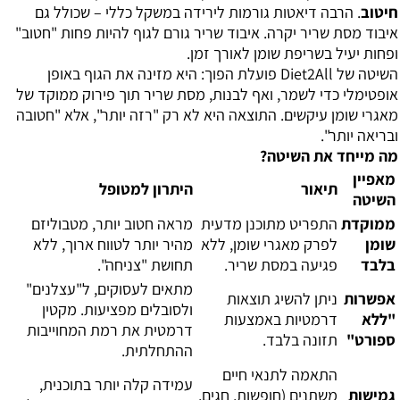
חיטוב
. הרבה דיאטות גורמות לירידה במשקל כללי – שכולל גם
איבוד מסת שריר יקרה. איבוד שריר גורם לגוף להיות פחות "חטוב"
ופחות יעיל בשריפת שומן לאורך זמן.
השיטה של Diet2All פועלת הפוך: היא מזינה את הגוף באופן
אופטימלי כדי לשמר, ואף לבנות, מסת שריר תוך פירוק ממוקד של
מאגרי שומן עיקשים. התוצאה היא לא רק "רזה יותר", אלא "חטובה
ובריאה יותר".
מה מייחד את השיטה?
מאפיין
תיאור
היתרון למטופל
השיטה
ממוקדת
התפריט מתוכנן מדעית
מראה חטוב יותר, מטבוליזם
שומן
לפרק מאגרי שומן, ללא
מהיר יותר לטווח ארוך, ללא
בלבד
פגיעה במסת שריר.
תחושת "צניחה".
מתאים לעסוקים, ל"עצלנים"
אפשרות
ניתן להשיג תוצאות
ולסובלים מפציעות. מקטין
"ללא
דרמטיות באמצעות
דרמטית את רמת המחוייבות
ספורט"
תזונה בלבד.
ההתחלתית.
התאמה לתנאי חיים
עמידה קלה יותר בתוכנית,
גמישות
משתנים (חופשות, חגים,