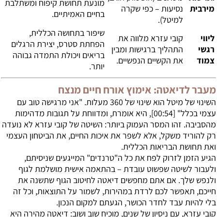
מונעת תחושת קיפוח ומשתלבת
מירבית
נסיעות – כפי שקרה
בחיים האמיתיים.
למיטל).
שיפור בתחושה הכללית,
ליווי
קובי עזרא מלווה את
הפחתת סטרס, יצירת הרגלים
רגשי
התהליך ברגישות ומבין
בריאים ויכולת התמדה גבוהה
צמוד
את הקשיים הנפשיים.
יותר.
מעבר לדיאטה: אימוץ אורח חיים מנצח
השינוי של מיטל הוא שינוי של 360 מעלות. "אני מרגישה טוב עם
עצמי בכלל" [
00:54
], היא אומרת, ומדווחת על תגובות מדהימות
מהסביבה. זהו המסר העמוק ביותר: השיטה של קובי עזרא לא נועדה
רק להוריד משקל, אלא לשפר את איכות החיים, את הביטחון העצמי
ואת תחושת הבריאות הכללית.
הגיע הזמן לזרוק לפח את כל ה"טרנדים" המייגעים שניסיתם,
ולעבור לשיטה שפשוט עובדת – בהתאמה אישית מושלמת לגוף
ולנפש שלך. אם אתם מחפשים
דיאטה לחיטוב הגוף
שתשנה את
חייכם, תאפשר לכם לרדת במהירות, לשמור על התוצאות, וכל זה
בלי להיות עבד לחדר הכושר, הגעתם למקום הנכון.
קובי עזרא, עם ניסיון של שנים, מוכיח שוב ושוב: דיאטה מהירה היא