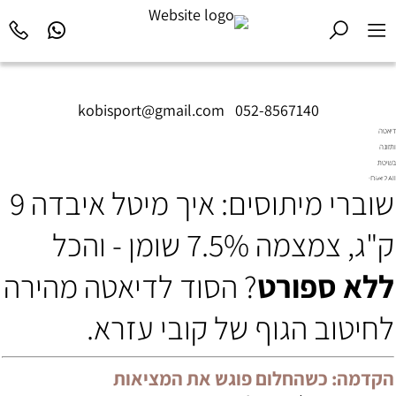
kobisport@gmail.com
|
052-8567140
דיאטה
ותזונה
בשיטת
Diet2All:
שוברי מיתוסים: איך מיטל איבדה 9
המדע
שמאחורי
הגוף
ק"ג, צמצמה 7.5% שומן - והכל
המושלם.
ללא ספורט
? הסוד לדיאטה מהירה
לחיטוב הגוף של קובי עזרא.
הקדמה: כשהחלום פוגש את המציאות