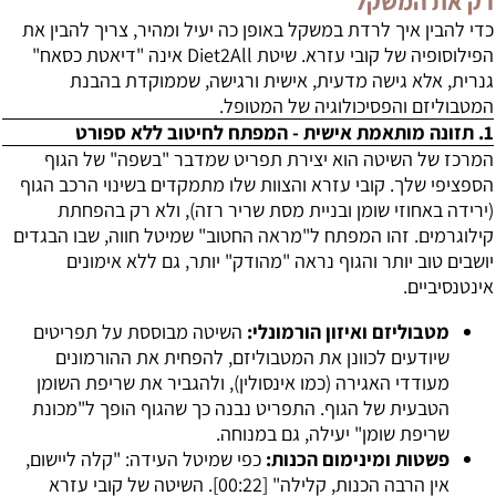
רק את המשקל
כדי להבין
איך לרדת במשקל
באופן כה יעיל ומהיר, צריך להבין את
הפילוסופיה של קובי עזרא. שיטת Diet2All אינה "דיאטת כסאח"
גנרית, אלא גישה מדעית, אישית ורגישה, שממוקדת בהבנת
המטבוליזם והפסיכולוגיה של המטופל.
1. תזונה מותאמת אישית - המפתח לחיטוב ללא ספורט
המרכז של השיטה הוא יצירת תפריט שמדבר "בשפה" של הגוף
הספציפי שלך. קובי עזרא והצוות שלו מתמקדים בשינוי הרכב הגוף
(ירידה באחוזי שומן ובניית מסת שריר רזה), ולא רק בהפחתת
קילוגרמים. זהו המפתח ל"מראה החטוב" שמיטל חווה, שבו הבגדים
יושבים טוב יותר והגוף נראה "מהודק" יותר, גם ללא אימונים
אינטנסיביים.
מטבוליזם ואיזון הורמונלי:
השיטה מבוססת על תפריטים
שיודעים לכוונן את המטבוליזם, להפחית את ההורמונים
מעודדי האגירה (כמו אינסולין), ולהגביר את שריפת השומן
הטבעית של הגוף. התפריט נבנה כך שהגוף הופך ל"מכונת
שריפת שומן" יעילה, גם במנוחה.
פשטות ומינימום הכנות:
כפי שמיטל העידה: "קלה ליישום,
אין הרבה הכנות, קלילה" [
00:22
]. השיטה של קובי עזרא