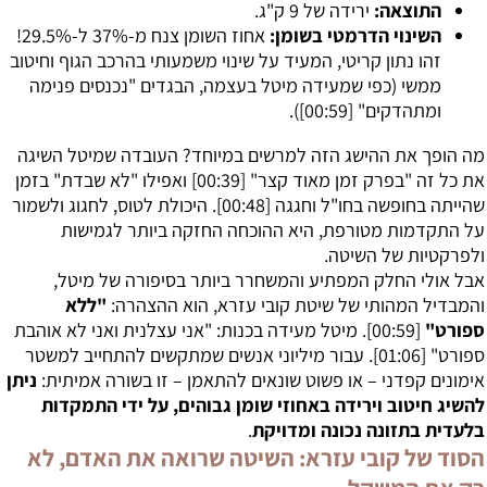
התוצאה:
ירידה של 9 ק"ג.
השינוי הדרמטי בשומן:
אחוז השומן צנח מ-37% ל-29.5%!
זהו נתון קריטי, המעיד על שינוי משמעותי בהרכב הגוף וחיטוב
ממשי (כפי שמעידה מיטל בעצמה, הבגדים "נכנסים פנימה
ומתהדקים" [
00:59
]).
מה הופך את ההישג הזה למרשים במיוחד? העובדה שמיטל השיגה
את כל זה "בפרק זמן מאוד קצר" [
00:39
] ואפילו "לא שבדת" בזמן
שהייתה בחופשה בחו"ל וחגגה [
00:48
]. היכולת לטוס, לחגוג ולשמור
על התקדמות מטורפת, היא ההוכחה החזקה ביותר לגמישות
ולפרקטיות של השיטה.
אבל אולי החלק המפתיע והמשחרר ביותר בסיפורה של מיטל,
והמבדיל המהותי של שיטת קובי עזרא, הוא ההצהרה:
"ללא
ספורט"
[
00:59
]. מיטל מעידה בכנות: "אני עצלנית ואני לא אוהבת
ספורט" [
01:06
]. עבור מיליוני אנשים שמתקשים להתחייב למשטר
אימונים קפדני – או פשוט שונאים להתאמן – זו בשורה אמיתית:
ניתן
להשיג חיטוב וירידה באחוזי שומן גבוהים, על ידי התמקדות
בלעדית בתזונה נכונה ומדויקת
.
הסוד של קובי עזרא: השיטה שרואה את האדם, לא