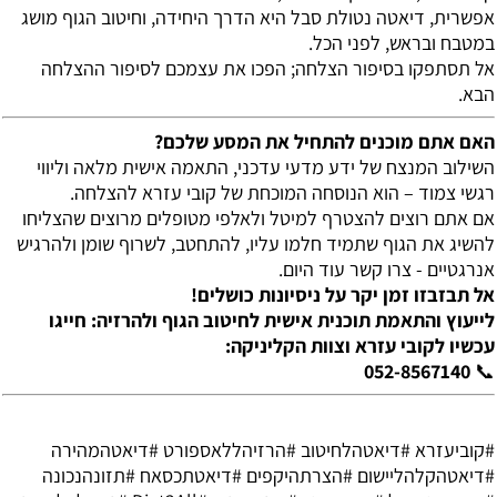
אפשרית, דיאטה נטולת סבל היא הדרך היחידה, וחיטוב הגוף מושג
במטבח ובראש, לפני הכל.
אל תסתפקו בסיפור הצלחה; הפכו את עצמכם לסיפור ההצלחה
הבא.
האם אתם מוכנים להתחיל את המסע שלכם?
השילוב המנצח של ידע מדעי עדכני, התאמה אישית מלאה וליווי
רגשי צמוד – הוא הנוסחה המוכחת של קובי עזרא להצלחה.
אם אתם רוצים להצטרף למיטל ולאלפי מטופלים מרוצים שהצליחו
להשיג את הגוף שתמיד חלמו עליו, להתחטב, לשרוף שומן ולהרגיש
אנרגטיים - צרו קשר עוד היום.
אל תבזבזו זמן יקר על ניסיונות כושלים!
לייעוץ והתאמת תוכנית אישית לחיטוב הגוף ולהרזיה: חייגו
עכשיו לקובי עזרא וצוות הקליניקה:
052-8567140
📞
#קוביעזרא #דיאטהלחיטוב #הרזיהללאספורט #דיאטהמהירה
#דיאטהקלהליישום #הצרתהיקפים #דיאטתכסאח #תזונהנכונה