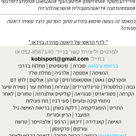
#ירידהבמשקל #אחוזישומן #חיטובהגוף #Diet2All #טיפולבליווירגשי
#מומחהתזונה #דיאטהמטבולית #השראהלהרזיה
במאמר זה נעשה שימוש במידע מתוך הסרטון:
כיצד עשיתי דיאטה
מהירה?
* לדף הראשי של
דיאטה מהירה בוידאו
*
לפרטים וליצירת קשר בנייד: 052-8567140
או
במייל:
kobisport@gmail.com
בריאות ורפואה:
סוכרת
|
סינוסיטיס
|
מחלות בדרכי
הנשימה
|
אסטמה
|
אלרגיה
|
מחלת שלד
ומפרקים
|
גאוט
|
אוסטאופורוזיס
|
קרוהן
|
אולקוס
|
לחץ דם
גבוה
|
כולסטרול
|
טריגליצרידים
|
עצירות
|
מחלות עור
|
נשירת שיער
הקרחה
|
פסוריאזיס
|
סבוריאה
|
קוליטיס אולצרוזה
|
טחורים
|
לאחר
ניתוחי קיבה ומעיים
| מעי רגיז |
תת פעילות
התריס
|
היפוגליקמיה
|
דלקת בשתן
|
בריאות האישה גיל
המעבר
|
הריון ופוריות
האישה
|
קאנדידה
|
דיכאון
|
הרפס
|
אלצהיימר
|
טרשת
עורקים
|
פרקינסון
|
דיאטות שונות
:
הרזייה
|
הרזיה מהירה
|
דיאטה בהריון ולאחר