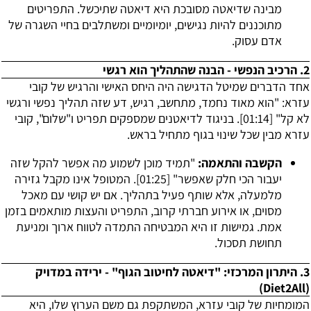
מבינה שדיאטה מסובכת היא דיאטה שתיכשל. התפריטים
מתוכננים להיות נגישים, יומיומיים ומשתלבים בחיי השגרה של
אדם עסוק.
2. הרכיב הנפשי - הבנה שהתהליך הוא רגשי
אחד הדברים שמיטל הדגישה היה היחס האישי והרגיש של קובי
עזרא: "הוא מאוד נחמד, מתחשב, רגיש, דע שזה תהליך נפשי ורגשי
לא קל" [
01:14
]. בניגוד לדיאטנים שמספקים תפריט ו"שלום", קובי
עזרא מבין שכל שינוי בגוף מתחיל בראש.
הקשבה והתאמה:
"תמיד מוכן לשמוע מה אפשר להקל שזה
יעבור הכי חלק שאפשר" [
01:25
]. המטופל אינו מקבל גזירה
מלמעלה, אלא שותף פעיל בתהליך. אם יש קושי עם מאכל
מסוים, או אירוע חברתי קרוב, התפריט והעצות מותאמים בזמן
אמת. גמישות זו היא המבטיחה התמדה לטווח ארוך ומניעת
תחושת תסכול.
3. היתרון המרכזי: "דיאטה לחיטוב הגוף" - ירידה במדויק
(Diet2All)
המומחיות של קובי עזרא, המשתקפת גם משם הערוץ שלו, היא