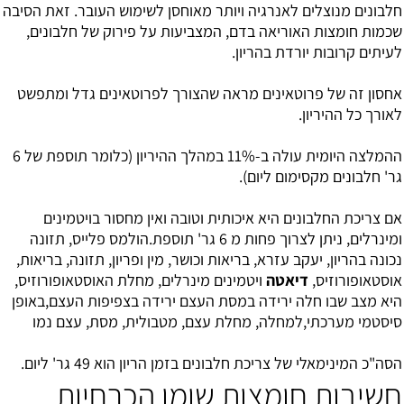
חלבונים מנוצלים לאנרגיה ויותר מאוחסן לשימוש העובר. זאת הסיבה
שכמות חומצות האוריאה בדם, המצביעות על פירוק של חלבונים,
לעיתים קרובות יורדת בהריון.
אחסון זה של פרוטאינים מראה שהצורך לפרוטאינים גדל ומתפשט
לאורך כל ההיריון.
ההמלצה היומית עולה ב-11% במהלך ההיריון (כלומר תוספת של 6
גר' חלבונים מקסימום ליום).
אם צריכת החלבונים היא איכותית וטובה ואין מחסור בויטמינים
ומינרלים, ניתן לצרוך פחות מ 6 גר' תוספת.הולמס פלייס, ­תזונה
נכונה בהריון, יעקב עזרא, בריאות וכושר, מין ופריון, תזונה, בריאות,
אוסטאופורוזיס,
דיאטה
ויטמינים מינרלים, מחלת האוסטאופורוזיס,
היא מצב שבו חלה ירידה במסת העצם ירידה בצפיפות העצם,באופן
סיסטמי מערכתי,למחלה, מחלת עצם, מטבולית, מסת, עצם נמו
הסה"כ המינימאלי של צריכת חלבונים בזמן הריון הוא 49 גר' ליום.
חשיבות חומצות שומן הכרחיות