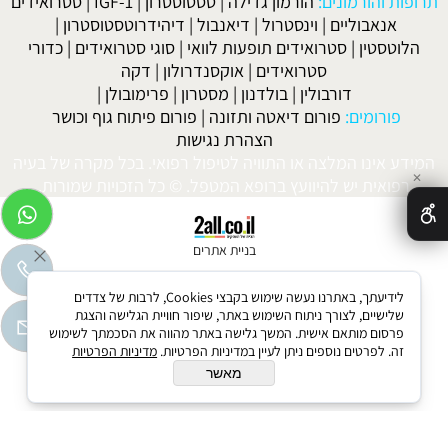
תרופות והורמונים:
הורמון גדילה
|
טסטוסטרון
|
IGF-1
|
סטרואידים
אנאבוליים
|
וינסטרול
|
דיאנבול
|
דיהידרוטסטוסטרון
|
הלוטסטין
|
סטרואידים תופעות לוואי
|
סוגי סטרואידים
|
כדורי
סטרואידים
|
אוקסנדרולון
|
דקה
דורבולין
|
בולדנון
|
מסטרון
|
פרימובולן
|
פורומים:
פורום דיאטה ותזונה
|
פורום פיתוח גוף וכושר
הצהרת נגישות
המידע אינו המלצה או התוויה לטיפול רפואי. בכל מקרה של בעיה
✕
רפואית יש להיוועץ ברופא המטפל. © כל הזכויות שמורות.
בניית אתרים
לידיעתך, באתרנו נעשה שימוש בקבצי Cookies, לרבות של צדדים
שלישיים, לצורך ניתוח השימוש באתר, שיפור חוויית הגלישה והצגת
פרסום מותאם אישית. המשך גלישה באתר מהווה את הסכמתך לשימוש
זה. לפרטים נוספים ניתן לעיין במדיניות הפרטיות.
מדיניות הפרטיות
מאשר