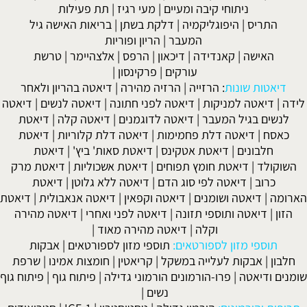
ניתוחי קיבה ומעיים
| מעי רגיז |
תת פעילות
התריס
|
היפוגליקמיה
|
דלקת בשתן
|
בריאות האישה גיל
המעבר
|
הריון ופוריות
האישה
|
קאנדידה
|
דיכאון
|
הרפס
|
אלצהיימר
|
טרשת
עורקים
|
פרקינסון
|
דיאטות שונות
:
הרזייה
|
הרזיה מהירה
|
דיאטה בהריון ולאחר
לידה
|
דיאטה למניקות
|
דיאטה לפני חתונה
|
דיאטה לנשים
|
דיאטה
לנשים בגיל המעבר
|
דיאטה לדוגמנים
|
דיאטה קלה
|
דיאטת
כאסח
|
דיאטה דלת פחמימות
|
דיאטה דלת קלוריות
|
דיאטת
חלבונים
|
דיאטת אטקינס
|
דיאטת סאות' ביץ'
|
דיאטת
השוקולד
|
דיאטת חומץ תפוחים
|
דיאטת אשכוליות
|
דיאטת מרק
כרוב
|
דיאטה לפי סוג הדם
|
דיאטה ללא גלוטן
|
דיאטת
הארומה
|
דיאטה ושומנים
|
דיאטה וקפאין
|
דיאטה אנאבולית
|
דיאטת
הזון
|
דיאטה ותוספי תזונה
|
דיאטה לפני ואחרי
|
דיאטה מהירה
וקלה
|
דיאטה מהירה מאוד
|
תוספי מזון לספורטאים:
תוספי מזון לספורטאים
|
אבקות
חלבון
|
אבקות לעלייה במשקל
|
קריאטין
|
חומצות אמינו
|
שרפת
שומנים ודיאטה
|
פרו-הורמונים הורמוני גדילה
|
פיתוח גוף
|
פיתוח גוף
נשים
|