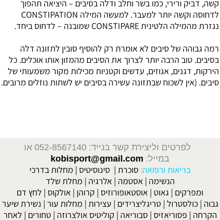
קשה, דביק ורירי, כמו בשר וחלב ודלה בסיבים – היציאה תהפוך
לדחוסה וקשה יותר למעבר. למעשה המילה CONSTIPATION
נגזרת מהמילה הלטינית CONSTIPARE שמובנה – לדחוס ביחד.
רמה גבוהה של סיבים לא אומרת רק להוסיף סובין לתזונה דלה
בסיבים. טוב הרבה יותר לצרוך את הסיבים מהמזון אותו אוכלים. כל
הירקות, דגנים, אגוזים, עדשים וקטניות מכילות מקור משמעותי של
סיבים. (אין לשכוח שבתזונה עשירה בסיבים יש לשתות נוזלים מרובים.
לפרטים וליצירת קשר בנייד: 052-8567140
או
במייל:
kobisport@gmail.com
בריאות ורפואה:
סוכרת
|
סינוסיטיס
|
מחלות בדרכי
הנשימה
|
אסטמה
|
אלרגיה
|
מחלת שלד
ומפרקים
|
גאוט
|
אוסטאופורוזיס
|
קרוהן
|
אולקוס
|
לחץ דם
גבוה
|
כולסטרול
|
טריגליצרידים
|
עצירות
|
מחלות עור
|
נשירת שיער
הקרחה
|
פסוריאזיס
|
סבוריאה
|
קוליטיס אולצרוזה
|
טחורים
|
לאחר