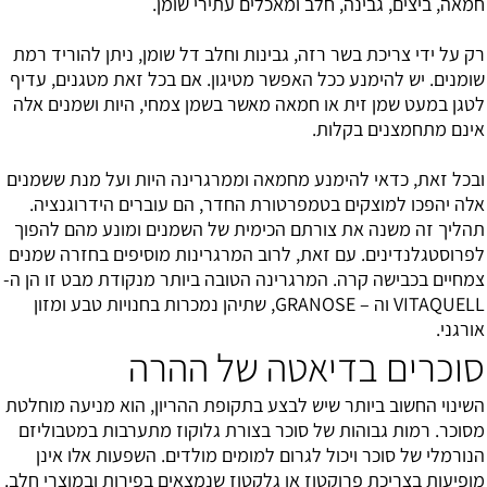
חמאה, ביצים, גבינה, חלב ומאכלים עתירי שומן.
רק על ידי צריכת בשר רזה, גבינות וחלב דל שומן, ניתן להוריד רמת
שומנים. יש להימנע ככל האפשר מטיגון. אם בכל זאת מטגנים, עדיף
לטגן במעט שמן זית או חמאה מאשר בשמן צמחי, היות ושמנים אלה
אינם מתחמצנים בקלות.
ובכל זאת, כדאי להימנע מחמאה וממרגרינה היות ועל מנת ששמנים
אלה יהפכו למוצקים בטמפרטורת החדר, הם עוברים הידרוגנציה.
תהליך זה משנה את צורתם הכימית של השמנים ומונע מהם להפוך
לפרוסטגלנדינים. עם זאת, לרוב המרגרינות מוסיפים בחזרה שמנים
צמחיים בכבישה קרה. המרגרינה הטובה ביותר מנקודת מבט זו הן ה-
VITAQUELL וה – GRANOSE, שתיהן נמכרות בחנויות טבע ומזון
אורגני.
סוכרים בדיאטה של ההרה
השינוי החשוב ביותר שיש לבצע בתקופת ההריון, הוא מניעה מוחלטת
מסוכר. רמות גבוהות של סוכר בצורת גלוקוז מתערבות במטבוליזם
הנורמלי של סוכר ויכול לגרום למומים מולדים. השפעות אלו אינן
מופיעות בצריכת פרוקטוז או גלקטוז שנמצאים בפירות ובמוצרי חלב.