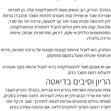
במהלך ההריון, רוב הנשים נוטות להיפוגליקמיה קלה. הן לומדות
שצריכת סוכר או שתיית קפה (שגורם לתזוזת הסוכר מהכבד) גורמת
להן להרגשה זמנית טובה יותר אך למעשה, צריכת יתר של סוכר,
אלכוהול, קפה ותה חזק יכולים להוביל להחמרת ההיפוגליקמיה.
הסימפטומים כוללים אי שקט, דיכאון, סחרחורות, שכחה, עייפות
וירידה בליבידו.
הפתרון, הוא לאכול ארוחות קצובות וקטנות של גרעיני חמניות, פירות
או חטיפי שיבולת שועל במקום ממתקים.
אם יש אומנם חשד להיפוגליקמיה כדאי לאכול ארוחת בוקר שעוזרת
להעלות רמות הסוכר בדם.
הריון וסיבים בדיאטה
אחת מהבעיות השכיחות בהריון היא עצירות. במהלך ההריון העובר
דוחף את שרירי הבטן ולכן יש נטייה לעצירות. תזונה עשירה בסיבים,
סופחת נוזלים מהמעיים וגורמת לצואה להתרכך. מצב זה קל יותר
לשרירי המעי הארוך להתקדם הלאה. אם התזונה עשירה במזון