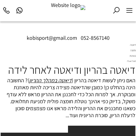
kobisport@gmail.com
|
052-8567140
דיאטה
ותזונה
בשיטת
Diet2All:
דיאטה בהריון ודיאטה לאחר לידה
המדע
שמאחורי
הגוף
האם ניתן לעשות דיאטה בהריון (
דיאטה במהלך ההריון
)? התשובה
המושלם.
הינה בהחלט כן! כמובן שהדיאטה מצידה צריכה להיות מאוזנת
ומבוקרת. אך למרות הכל כדי לתכננן את ההריון מראש ללא עודף
משקל, בדיוק כפי אהינך נוטלת חומצה פולית למניעת תחלואים.
כשאנו מתכננים את ההריון והלידה מראש אנו מצמצמים סוכון
לרעלת הריון, סוכרת הריונית ועוד...