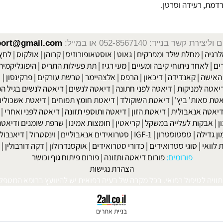
 רעידה וסרטן.
שר בנייד: 052-8567140
או במייל:
isport@gmail.com
|
מחלת שלד ומפרקים
|
גאוט
|
אוסטאופורוזיס
|
קרוהן
|
אולקוס
|
לחץ דם
חר ניתוחי קיבה ומעיים
| מעי רגיז |
תת פעילות התריס
|
היפוגליקמיה
|
ד
ה
|
קאנדידה
|
דיכאון
|
הרפס
|
אלצהיימר
|
טרשת עורקים
|
פרקינסון
|
למניקות
|
דיאטה לפני חתונה
|
דיאטה לנשים
|
דיאטה לנשים בגיל המע
ות' ביץ'
|
דיאטת השוקולד
|
דיאטת חומץ תפוחים
|
דיאטת אשכוליות
|
 אנאבולית
|
דיאטת הזון
|
דיאטה ותוספי תזונה
|
דיאטה לפני ואחרי
|
דיא
ות לעלייה במשקל
|
קריאטין
|
חומצות אמינו
|
שרפת שומנים ודיאטה
|
פ
לה
|
טסטוסטרון
|
IGF-1
|
סטרואידים אנאבוליים
|
וינסטרול
|
דיאנבול
|
ד
|
סוגי סטרואידים
|
כדורי סטרואידים
|
אוקסנדרולון
|
דקה דורבולין
|
בול
פורומים:
פורום דיאטה ותזונה
|
פורום פיתוח גוף וכושר
הצהרת נגישות
לטיפול רפואי. בכל מקרה של בעיה רפואית יש להיוועץ ברופא המטפל. © 