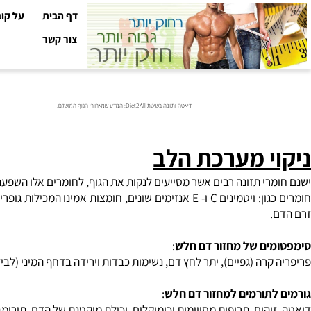
דף הבית
על קובי עזר
צור קשר
דיאטה ותזונה בשיטת Diet2All: המדע שמאחורי הגוף המושלם.
י מערכת הלב
רי תזונה רבים אשר מסייעים לנקות את הגוף, לחומרים אלו השפעה סינר
ון:
ויטמינים
C ו- E אנזימים שונים,
חומצות אמינו
המכילות גופרית (כגו
ים של מחזור דם חלש
:
רה (גפיים), יתר לחץ דם, נשימות כבדות וירידה בדחף המיני (לבידו).
תורמים למחזור דם חלש
: