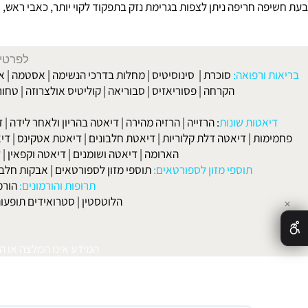
קוטית
:
ה חריפה ניתן לצפות בגרימת נזק בתפקוד לקוי יותר, כאבי ראש, רדמת,
לפרטים וליצירת ק
 ורפואה:
סוכרת
|
סינוסיטיס
|
מחלות בדרכי הנשימה
|
אסטמה
|
אלרגיה
הקרחה
|
פסוריאזיס
|
סבוריאה
|
קוליטיס אולצרוזה
|
טחורים
|
לא
האיש
אטות שונות
:
הרזייה
|
הרזיה מהירה
|
דיאטה בהריון ולאחר לידה
|
דיאטה 
מות
|
דיאטה דלת קלוריות
|
דיאטת חלבונים
|
דיאטת אטקינס
|
דיאטת סא
הארומה
|
דיאטה ושומנים
|
דיאטה וקפאין
|
דיאטה
תוספי מזון לספורטאים:
תוספי מזון לספורטאים
|
אבקות חלבון
|
אבק
תרופות והורמונים:
הורמון גדי
הלוטסטין
|
סטרואידים תופעות לוואי
המידע אינו המלצה או התוויה 