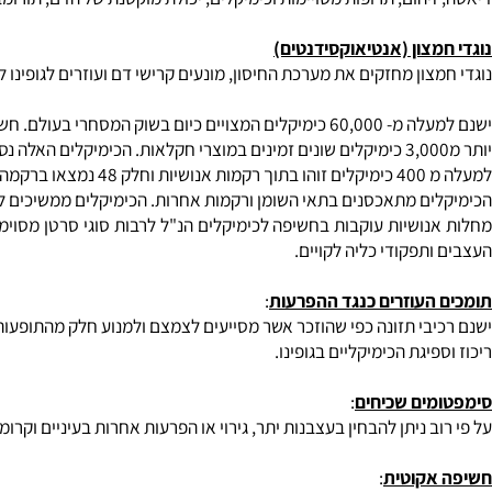
זיהום, תרופות מסויימות וכימיקלים, יכולת מוקטנת של הדם, תורומבוסים
צון (אנטיאוקסידנטים)
ון מחזקים את מערכת החיסון, מונעים קרישי דם ועוזרים לגופינו להוציא
חשיפת האנושות לכימיקלים המסחריים אינם מטיבים עימנו.
 בתוך הפלאזמה.
ם מתאכסנים בתאי השומן ורקמות אחרות. הכימיקלים ממשיכים לאיים על
ושיות עוקבות בחשיפה לכימיקלים הנ"ל לרבות סוגי סרטן מסוימים של 
פקודי כליה לקויים.
עוזרים כנגד ההפרעות
:
נה כפי שהוזכר אשר מסייעים לצמצם ולמנוע חלק מהתופעות שצויינו. ויטמינים כגון: E, C, B1 , B5 ,כולין וחומצות אמ
יגת הכימיקליים בגופינו.
ים שכיחים
:
 ניתן להבחין בעצבנות יתר, גירוי או הפרעות אחרות בעיניים וקרומים רי