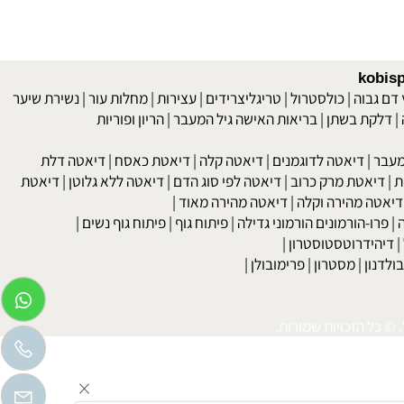
kob
 גבוה
|
כולסטרול
|
טריגליצרידים
|
עצירות
|
מחלות עור
|
נשירת שיער
לקת בשתן
|
בריאות האישה גיל המעבר
|
הריון ופוריות
בר
|
דיאטה לדוגמנים
|
דיאטה קלה
|
דיאטת כאסח
|
דיאטה דלת
דיאטת מרק כרוב
|
דיאטה לפי סוג הדם
|
דיאטה ללא גלוטן
|
דיאטת
טה מהירה וקלה
|
דיאטה מהירה מאוד
|
רו-הורמונים הורמוני גדילה
|
פיתוח גוף
|
פיתוח גוף נשים
|
יהידרוטסטוסטרון
|
דנון
|
מסטרון
|
פרימובולן
|
כל הזכויות שמורות.