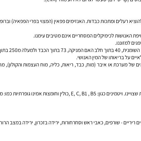
 (קרישי דם) שעשוי לגרום
לאירוע מוחי
(CVA).
 רעלים ומתכות כבדות. האנזימים פפאין (המצוי בפרי הפפאיה) וברומלין 
 בריאותו של המין האנושי.
מערכת או איבר (מוח, כבד, ריאות, כליה, מוח העצמות והקולון), מחל
ינו גופרתיות כמו: מטיונין,
ריים - שורפים, כאבי ראש וסחרחורות, ירידה בזכרון, ירידה במצב הרוח, ה