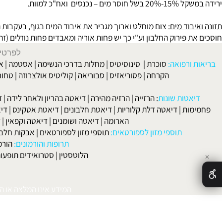
אחר איבוד מים
: התייבשות מתאפיינת בתשישות, סחרחורות, עייפות שרי
.
 נכנסים ואח"כ למוות.
בוד מים
: צום מוחלט וארוך מגביר את איבוד המים בגוף, בעקבות המחסו
ת פירוק החלבון וע"י כך יש פחות אוריה ומאבדים פחות נוזלים (זה מה
לפרטים וליצירת ק
 ורפואה:
סוכרת
|
סינוסיטיס
|
מחלות בדרכי הנשימה
|
אסטמה
|
אלרגיה
הקרחה
|
פסוריאזיס
|
סבוריאה
|
קוליטיס אולצרוזה
|
טחורים
|
לא
האיש
אטות שונות
:
הרזייה
|
הרזיה מהירה
|
דיאטה בהריון ולאחר לידה
|
דיאטה 
מות
|
דיאטה דלת קלוריות
|
דיאטת חלבונים
|
דיאטת אטקינס
|
דיאטת סא
הארומה
|
דיאטה ושומנים
|
דיאטה וקפאין
|
דיאטה
תוספי מזון לספורטאים:
תוספי מזון לספורטאים
|
אבקות חלבון
|
אבק
תרופות והורמונים:
הורמון גדי
הלוטסטין
|
סטרואידים תופעות לוואי