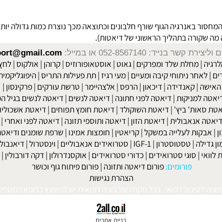
רים, כאבי בטן, עור אדום, עליה בטמפ' הגוף וקצב מואץ של הלב (דופק
ר באנרגיה הגוף שורף חלבונים וכתוצאה מכך נוצרת כמות גדולה יותר ש
 שקורה בתהליך הראשוני של
דיאטות
).
שר בנייד: 052-8567140
או במייל:
isport@gmail.com
|
מחלת שלד ומפרקים
|
גאוט
|
אוסטאופורוזיס
|
קרוהן
|
אולקוס
|
לחץ דם
חר ניתוחי קיבה ומעיים
| מעי רגיז |
תת פעילות התריס
|
היפוגליקמיה
|
ד
ה
|
קאנדידה
|
דיכאון
|
הרפס
|
אלצהיימר
|
טרשת עורקים
|
פרקינסון
|
למניקות
|
דיאטה לפני חתונה
|
דיאטה לנשים
|
דיאטה לנשים בגיל המע
ות' ביץ'
|
דיאטת השוקולד
|
דיאטת חומץ תפוחים
|
דיאטת אשכוליות
|
 אנאבולית
|
דיאטת הזון
|
דיאטה ותוספי תזונה
|
דיאטה לפני ואחרי
|
דיא
ות לעלייה במשקל
|
קריאטין
|
חומצות אמינו
|
שרפת שומנים ודיאטה
|
פ
לה
|
טסטוסטרון
|
IGF-1
|
סטרואידים אנאבוליים
|
וינסטרול
|
דיאנבול
|
ד
|
סוגי סטרואידים
|
כדורי סטרואידים
|
אוקסנדרולון
|
דקה דורבולין
|
בול
פורומים:
פורום דיאטה ותזונה
|
פורום פיתוח גוף וכושר
הצהרת נגישות