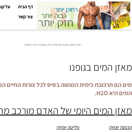
דף הבית
על קובי עזר
צור קשר
דיאטה ותזונה בשיטת Diet2All: המדע שמאחורי הגוף המושלם.
המים בגופנו
 תרכובת כימית המהווה בסיס לכל צורות החיים המוכר
H2O.
 המים היומי של האדם מורכב מהכנסה