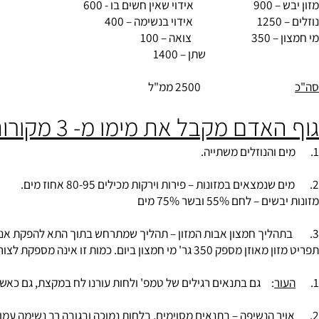
מית
:
פליטה יומית
:
 - 600
– 100
 – 1400
25 ממ"ל
דם מקבל את מימו מ- 3 מקורות
והנוזלים משתייה.
לחם 55% ובשר 75% מים
יום. כמות זו אינה מספקת לצורכי האדם. גוף האדם מאבד את מימו ב-4 דרכים:
ר
: גם בתנאים רגילים של טמפ' ולחות עורנו לח במקצת, גם כאשר לא מזיעים – זהו האידוי שאין חשים בו. אידוי 1 גר'