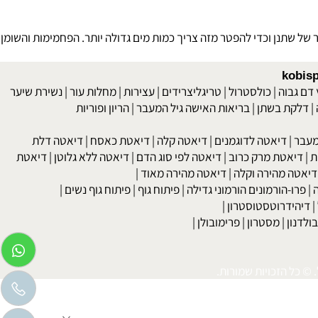
 מהיר ותעוקה בחזה). כאשר תאי שריר והעצב תורמים מעצמם נוזלים
ל שתנן וכדי להפטר מזה צריך כמות מים גדולה יותר. הפחמימות והשומן
kob
 גבוה
|
כולסטרול
|
טריגליצרידים
|
עצירות
|
מחלות עור
|
נשירת שיער
לקת בשתן
|
בריאות האישה גיל המעבר
|
הריון ופוריות
בר
|
דיאטה לדוגמנים
|
דיאטה קלה
|
דיאטת כאסח
|
דיאטה דלת
דיאטת מרק כרוב
|
דיאטה לפי סוג הדם
|
דיאטה ללא גלוטן
|
דיאטת
טה מהירה וקלה
|
דיאטה מהירה מאוד
|
רו-הורמונים הורמוני גדילה
|
פיתוח גוף
|
פיתוח גוף נשים
|
יהידרוטסטוסטרון
|
דנון
|
מסטרון
|
פרימובולן
|