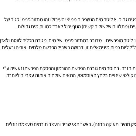
– בתנאים מסוימים, בלחות נמוכה ובגובה רב נשימה עמוקה, עבודה מאומצת הגוף מאבד בדרך זו כמויות בד"כ גדולות. דרך העור והריאות מאבד הגוף אנרגיה של 580 קלוריות שהם 20-25 מהאנרגיה
– איבוד המים בצואה מעיד על קושר הספיגה הגדול של המעיים הגסים, המעיים סופגים למעלה מ- 2 ליטר מים מהמזונות ומהנוזלים. הם סופגים גם כ- 8 ליטר מים הנשפכים ממיצי העיכול וזהו מחזור פנימי סגור של
 מכמות המים מופרשת מהשתן. 180 ליטר מים מסתננים כל יום בפקעות הכליות. למעלה מ-95% מהמים נספגים בנקבוביות בגוף. רק 1.4 ליטר מופרשים – מדובר במחזור פנימי של מים ומטרת הכליה לווסת ולאזן
. כששותים יותר מוציאים יותר בשתן, אם שותים פחות או פעילות מאומצת מוציאים פחות בשתן. כמות השתן אינה קטנה מ- 400 – 500 מ"ל ליום כמות מינימאלית זו, דרושה בשביל הפרשת מלחים- אוריה ורעלים
 ADH ובהשפעתו גדלה כמות המים שנקבוביות סופגות חזרה. בחוסר מים גוברת הפרשת ההורמון והפסקת הפרשתו נעשית ע"י
לטי שינויים בלחץ האוסמוטי, התאים שולחים אותות עצביים ליותרת