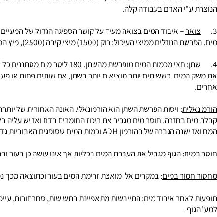
ר הנשיפה
"י האדם בעבודה קלה.
ה
) מיצי קיבה (2500), מיץ המרה (500), לבלב (700) ומעיים (3000). כשיש פגיעה במנגנון והספיגה במעיים (מתלווים שלשולים קשים) הגוף יכול לאבד כמויות מים גדולות.
ית
 בחזרה. חוסר מים מגביר את ריכוז החומרים בדם ואז יש עליה בלחץ הא
ורמון ADH וכמות המים שסופגים האבוביות גדולה יותר וכמות השתן יורדת.
ם
: הגוף מגביל את העברת המים בכליות אך אינו עושה כן בעור ובריאות 
ור במים
: במקרים אלו מואצת זרימת המים בעור וכתוצאה מכך נפגע תהל