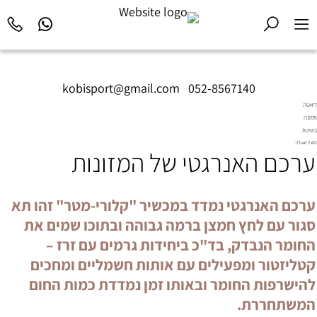
kobisport@gmail.com
|
052-8567140
דיאטה
ותזונה
בשיטת
Diet2All:
ערכם האנרגטי של המזונות
המדע
שמאחורי
הגוף
המושלם.
ערכם האנרגטי נמדד במכשיר "קלורי-מטר" זהו תא
סגור עם לחץ חמצן ברמה גבוהה ובתוכו שמים את
החומר הנבדק, בד"כ ביחידות גרמים עם זרז –
קטליזטור ומפעילים עם אותות חשמליים ומחכים
להישרפות החומר ובאותו זמן נמדדת כמות החום
המשתחררת.