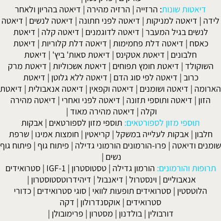
דיאטות שונות
:
הרזייה
|
הרזיה מהירה
|
דיאטה בהריון ולאחר
לידה
|
דיאטה למניקות
|
דיאטה לפני חתונה
|
דיאטה לנשים
|
דיאטה
לנשים בגיל המעבר
|
דיאטה לדוגמנים
|
דיאטה קלה
|
דיאטת
כאסח
|
דיאטה דלת פחמימות
|
דיאטה דלת קלוריות
|
דיאטת
חלבונים
|
דיאטת אטקינס
|
דיאטת סאות' ביץ'
|
דיאטת
השוקולד
|
דיאטת חומץ תפוחים
|
דיאטת אשכוליות
|
דיאטת מרק
כרוב
|
דיאטה לפי סוג הדם
|
דיאטה ללא גלוטן
|
דיאטת
הארומה
|
דיאטה ושומנים
|
דיאטה וקפאין
|
דיאטה אנאבולית
|
דיאטת
הזון
|
דיאטה ותוספי תזונה
|
דיאטה לפני ואחרי
|
דיאטה מהירה
וקלה
|
דיאטה מהירה מאוד
|
תוספי מזון לספורטאים:
תוספי מזון לספורטאים
|
אבקות
חלבון
|
אבקות לעלייה במשקל
|
קריאטין
|
חומצות אמינו
|
שרפת
שומנים ודיאטה
|
פרו-הורמונים הורמוני גדילה
|
פיתוח גוף
|
פיתוח גוף
נשים
|
תרופות והורמונים:
הורמון גדילה
|
טסטוסטרון
|
IGF-1
|
סטרואידים
אנאבוליים
|
וינסטרול
|
דיאנבול
|
דיהידרוטסטוסטרון
|
הלוטסטין
|
סטרואידים תופעות לוואי
|
סוגי סטרואידים
|
כדורי
סטרואידים
|
אוקסנדרולון
|
דקה
דורבולין
|
בולדנון
|
מסטרון
|
פרימובולן
|