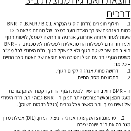
דרכים
1.
חילוף חומרים (ח"ח) היסוגי הנקרא B.M.R / B.C.L
. ה- BNR
כמות האנרגיה שצורך האדם הער במצב של מנוחה מלאה כ-12
שעות לאחר ארוחה אחרונה, אנרגיה זו דרושה לטמפ', לויסות הגוף
ולמחזור הדם לפעילות הורמונאלית ולפעילות לא מכנית. ה – BNR
הוא ביחס ישר לשטח הגוף ולא למשקל הגוף. ח"ח היסודי לכל ממ"ר
משטח הגוף יורד עם הגיל והסיבה היא תוצאה של האטת קצב החיים
– כלומר:
1. דרושה פחות אנרגיה לקיום הגוף.
2. התכווצות מסת החיים.
ה – BMR הוא ביחס ישיר למסת הגוף הרזה, רקמת השומן צורכת
מעט חמצן וכאשר צורכים יותר חמצן ה – BNR גבוה יותר, ח"ח היסודי
של נשים נמוך יותר מאשר אצל גברים (בגלל רקמות השומן).
2.
טרמוגנזה
: השקעת האנרגיה וניצול המזון. (DIL) אכילת מזון
מגבירה את ח"ח ישנה יצירת