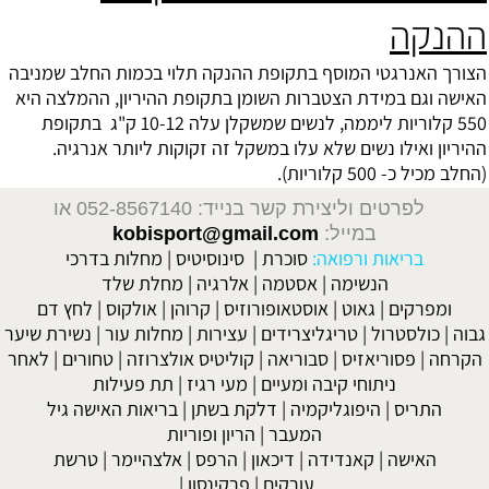
ההנקה
הצורך האנרגטי המוסף בתקופת ההנקה תלוי בכמות החלב שמניבה
האישה וגם במידת הצטברות השומן בתקופת ההיריון, ההמלצה היא
550 קלוריות ליממה, לנשים שמשקלן עלה 10-12 ק"ג בתקופת
ההיריון ואילו נשים שלא עלו במשקל זה זקוקות ליותר אנרגיה.
(החלב מכיל כ- 500 קלוריות).
לפרטים וליצירת קשר בנייד: 052-8567140
או
במייל:
kobisport@gmail.com
בריאות ורפואה:
סוכרת
|
סינוסיטיס
|
מחלות בדרכי
הנשימה
|
אסטמה
|
אלרגיה
|
מחלת שלד
ומפרקים
|
גאוט
|
אוסטאופורוזיס
|
קרוהן
|
אולקוס
|
לחץ דם
גבוה
|
כולסטרול
|
טריגליצרידים
|
עצירות
|
מחלות עור
|
נשירת שיער
הקרחה
|
פסוריאזיס
|
סבוריאה
|
קוליטיס אולצרוזה
|
טחורים
|
לאחר
ניתוחי קיבה ומעיים
| מעי רגיז |
תת פעילות
התריס
|
היפוגליקמיה
|
דלקת בשתן
|
בריאות האישה גיל
המעבר
|
הריון ופוריות
האישה
|
קאנדידה
|
דיכאון
|
הרפס
|
אלצהיימר
|
טרשת
עורקים
|
פרקינסון
|