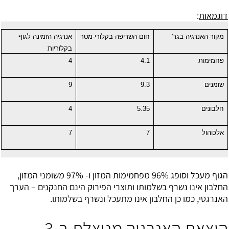
דוגמאות
:
מקור האנרגיה בגר'
חום השריפה בקלורי-מטר
אנרגיה הזמינה לגוף
בקלוריות
פחמימות
4.1
4
שומנים
9.3
9
חלבונים
5.35
4
אלכוהול
7
7
הגוף מעכל וסופג 96% מפחמימות המזון ו- 97% משומני המזון,
החלבון אינו נשרף בשלמותו ותוצרי הפירוק הינם החנקנים – הערך
האנרגטי, כמו כן החלבון אינו מתעכל ונשרף בשלמותו.
הוצאת האנרגיה מנוצלת ב-3