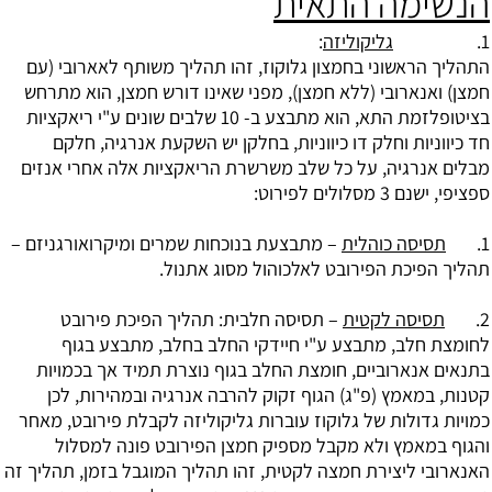
הנשימה התאית
1.
גליקוליזה
:
התהליך הראשוני בחמצון גלוקוז, זהו תהליך משותף לאארובי (עם
חמצן) ואנארובי (ללא חמצן), מפני שאינו דורש חמצן, הוא מתרחש
בציטופלזמת התא, הוא מתבצע ב- 10 שלבים שונים ע"י ריאקציות
חד כיווניות וחלק דו כיווניות, בחלקן יש השקעת אנרגיה, חלקם
מבלים אנרגיה, על כל שלב משרשרת הריאקציות אלה אחרי אנזים
ספציפי, ישנם 3 מסלולים לפירוט:
1.
תסיסה כוהלית
– מתבצעת בנוכחות שמרים ומיקרואורגניזם –
תהליך הפיכת הפירובט לאלכוהול מסוג אתנול.
2.
תסיסה לקטית
– תסיסה חלבית: תהליך הפיכת פירובט
לחומצת חלב, מתבצע ע"י חיידקי החלב בחלב, מתבצע בגוף
בתנאים אנארוביים, חומצת החלב בגוף נוצרת תמיד אך בכמויות
קטנות, במאמץ (פ"ג) הגוף זקוק להרבה אנרגיה ובמהירות, לכן
כמויות גדולות של גלוקוז עוברות גליקוליזה לקבלת פירובט, מאחר
והגוף במאמץ ולא מקבל מספיק חמצן הפירובט פונה למסלול
האנארובי ליצירת חמצה לקטית, זהו תהליך המוגבל בזמן, תהליך זה