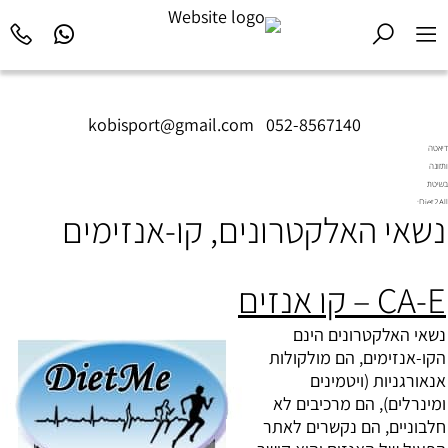
kobisport@gmail.com
|
052-8567140
דיאטה
ותזונה
בשיטת
Diet2All:
נשאי האלקטרונים, קו-אנזימים
המדע
שמאחורי
הגוף
המושלם.
CA-E – קו אנזים
נשאי האלקטרונים הינם
הקו-
אנזימים
, הם מולקולות
אנאורגניות (
ויטמינים
ו
מינרלים
), הם מרכיבים לא
חלבוניים, הם נקשרים לאתר