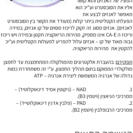
הפעיל של האנזים והוא קושר
אליו את הסובסטרט וע"יכ הוא
מאפשר לאנזים לבצע את
הפעלתו הקטליטית ביתר קלות (מעודד את הקשר בין הסובסטרט
לאנזים). אנזים מסוג זה זקוק לריכוז מסוים של קו אנזים, במידה
וריכוז ה CA-E אינו מספיק, מהירות הריאקציה תקטן ובמידה ויש ריכוז
גבוה מאוד של קו – אנזים עלול להפריע לפעולות הקטליטית וע"יכ
להקטין את מהירות הריאקציה.
תפקידם
: בהעברת אלקטרונים מהמולקולה המתחמצנת עד לחמצן
מולקולרי הממוקם בתום תהליך החמצון, ע"י זה משתחררת כמות
גדולה של אנרגיה המשמשת ליצירת אנרגיה – ATP
1. NAD – (ניקוטין אמיד דינאוקלוטיד) –
ממרכיבי הניאצין (
ויטמין B3
).
2. PAD – (פלבין אדנין דינאוקלוטייד) –
ממרכיבי הרבופלבין (
ויטמין B2
).