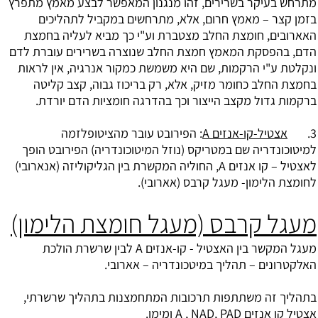
מתרחש בעיקר בשרירים, זהו מנגנון המאפשר לבצע מאמץ מתפרץ
בזמן קצר – מאמץ חרום, אלא, מתרחשים במקביל לתהליכים
האארובים, חומצת החלב מצטברת וע"י כך מביא לעליה בחמצת
הדם, בהפסקת המאמץ חמצת החלב שנוצרה בשרירים עוברת לדם
ונקלטת ע"י הרקמות, שם היא משמשת כמקור אנרגיה, אין לראות
בחמצת החלב כחומר מזיק, אלא, רק בריכוז גבוה, קצב קליטה
ברקמות גדול מקצב הייצור וכך בהדרגה חומציות הדם יורדת.
3.
אצטיל-קו-אנזים A
: הפירובט עובר מהציטופלזמה
למיטוכונדריה שם במטריקס (נוזל המיטוכונדריה) הפירובט הופך
לאצטיל – קו אנזים A, החוליה המקשרת בין הגליקוליזה (אנארובי)
לחומצת הלימון- מעגל קרבס (אארובי).
מעגל קרבס (מעגל חומצת הלימון)
מעגל המקשר בין האצטיל - קו-אנזים A לבין שרשרת הולכת
האלקטרונים – תהליך במיטכונדריה – אארובי.
בתהליך זה משתתפות תרכובות המתחמצנות בתהליך שרשרתי,
אצטיל קו אנזים A , NAD, PAD ומימן.