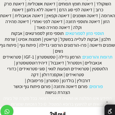
השוקולד
|
דיאטת חומץ תפוחים
|
דיאטת אשכוליות
|
דיאטת מרק
כרוב
|
דיאטה לפי סוג הדם
|
דיאטה ללא גלוטן
|
דיאטת
הארומה
|
דיאטה ושומנים
|
דיאטה וקפאין
|
דיאטה אנאבולית
|
דיאטת
הזון
|
דיאטה ותוספי תזונה
|
דיאטה לפני ואחרי
|
דיאטה מהירה
וקלה
|
דיאטה מהירה מאוד
|
תוספי מזון לספורטאים:
תוספי מזון לספורטאים
|
אבקות
חלבון
|
אבקות לעלייה במשקל
|
קריאטין
|
חומצות אמינו
|
שרפת
שומנים ודיאטה
|
פרו-הורמונים הורמוני גדילה
|
פיתוח גוף
|
פיתוח גוף
נשים
|
תרופות והורמונים:
הורמון גדילה
|
טסטוסטרון
|
IGF-1
|
סטרואידים
אנאבוליים
|
וינסטרול
|
דיאנבול
|
דיהידרוטסטוסטרון
|
הלוטסטין
|
סטרואידים תופעות לוואי
|
סוגי סטרואידים
|
כדורי
סטרואידים
|
אוקסנדרולון
|
דקה
דורבולין
|
בולדנון
|
מסטרון
|
פרימובולן
|
פורומים:
פורום דיאטה ותזונה
|
פורום פיתוח גוף וכושר
הצהרת נגישות
המידע אינו המלצה או התוויה לטיפול רפואי. בכל מקרה של בעיה
✕
רפואית יש להיוועץ ברופא המטפל. © כל הזכויות שמורות.