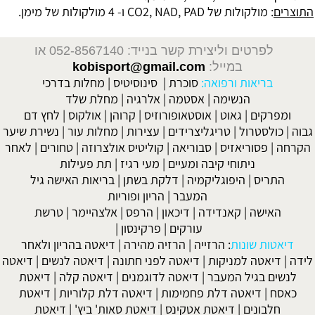
התוצרים
: מולקולות של CO2, NAD, PAD ו- 4 מולקולות של מימן.
לפרטים וליצירת קשר בנייד: 052-8567140
או
במייל:
kobisport@gmail.com
בריאות ורפואה:
סוכרת
|
סינוסיטיס
|
מחלות בדרכי
הנשימה
|
אסטמה
|
אלרגיה
|
מחלת שלד
ומפרקים
|
גאוט
|
אוסטאופורוזיס
|
קרוהן
|
אולקוס
|
לחץ דם
גבוה
|
כולסטרול
|
טריגליצרידים
|
עצירות
|
מחלות עור
|
נשירת שיער
הקרחה
|
פסוריאזיס
|
סבוריאה
|
קוליטיס אולצרוזה
|
טחורים
|
לאחר
ניתוחי קיבה ומעיים
| מעי רגיז |
תת פעילות
התריס
|
היפוגליקמיה
|
דלקת בשתן
|
בריאות האישה גיל
המעבר
|
הריון ופוריות
האישה
|
קאנדידה
|
דיכאון
|
הרפס
|
אלצהיימר
|
טרשת
עורקים
|
פרקינסון
|
דיאטות שונות
:
הרזייה
|
הרזיה מהירה
|
דיאטה בהריון ולאחר
לידה
|
דיאטה למניקות
|
דיאטה לפני חתונה
|
דיאטה לנשים
|
דיאטה
לנשים בגיל המעבר
|
דיאטה לדוגמנים
|
דיאטה קלה
|
דיאטת
כאסח
|
דיאטה דלת פחמימות
|
דיאטה דלת קלוריות
|
דיאטת
חלבונים
|
דיאטת אטקינס
|
דיאטת סאות' ביץ'
|
דיאטת