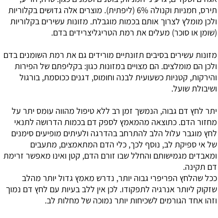
תירס, חמניות וקנולה 6% (ליפתית). מוצרים אלה גדושים בקלוריות
ולכן מומלץ לצרוך אותם בכמות מוגבלת. מזונות עשירים בקלוריות
(שומן או סוכר) מעלים את רמת הטריגליצרידים בדם.
מזונות עשירים בסיבים תזונתיים מורידים גם את רמת השומנים בדם
ולכן הם מומלצים. הם מצויים במזונות כגון: בקליפתם של הפירות
והירקות, קטניות כשעועית לבנה וחומוס, דגנים ככוסמת, בורגול
ושיבולת שועל.
יתר לחץ דם גבוה, הנמשך זמן רב ללא טיפול מהווה עומס יתר על
מחזור הדם. כתוצאה מהמאמץ לספק דם בכמות הדרושה לתנאי
לחץ מוגבר עלול הלב להתרחב בהדרגה ולעיתים מופיעים סימנים
של אי ספיקת לב, נוסף לכך, כלי הדם המתאמצים, מתעבים
ומאבדים מגמישותם והחלל שבו זורם הדם, קטן ואינו מאפשר זרימת
דם תקינה.
ככל שהלחץ הפריפרי גבוה יותר, נדרש מאמץ גדול יותר מהלב
שזקוק ליותר אנרגיה לתפקודו. לכן אין ללב בעיות עם לחץ דם נמוך
וזהו אחד הגורמים לשכיחות יותר נמוכה של מחלות לב.