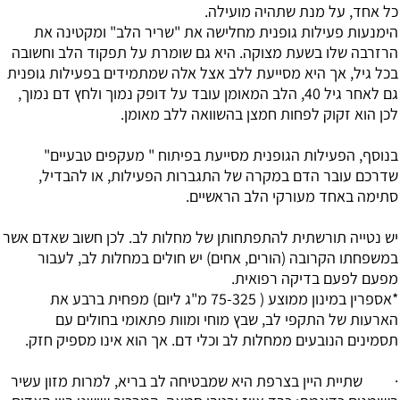
כל אחד, על מנת שתהיה מועילה.
הימנעות פעילות גופנית מחלישה את "שריר הלב" ומקטינה את
הרזרבה שלו בשעת מצוקה. היא גם שומרת על תפקוד הלב וחשובה
בכל גיל, אך היא מסייעת ללב אצל אלה שמתמידים בפעילות גופנית
גם לאחר גיל 40, הלב המאומן עובד על דופק נמוך ולחץ דם נמוך,
לכן הוא זקוק לפחות חמצן בהשוואה ללב מאומן.
בנוסף, הפעילות הגופנית מסייעת בפיתוח " מעקפים טבעיים"
שדרכם עובר הדם במקרה של התגברות הפעילות, או להבדיל,
סתימה באחד מעורקי הלב הראשיים.
יש נטייה תורשתית להתפתחותן של מחלות לב. לכן חשוב שאדם אשר
במשפחתו הקרובה (הורים, אחים) יש חולים במחלות לב, לעבור
מפעם לפעם בדיקה רפואית.
*אספרין במינון ממוצע ( 75-325 מ"ג ליום) מפחית ברבע את
הארעות של התקפי לב, שבץ מוחי ומוות פתאומי בחולים עם
תסמינים הנובעים ממחלות לב וכלי דם. אך הוא אינו מספיק חזק.
· שתיית היין בצרפת היא שמבטיחה לב בריא, למרות מזון עשיר