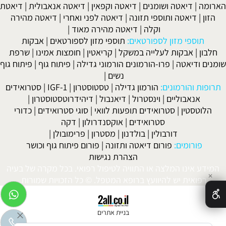
הארומה
|
דיאטה ושומנים
|
דיאטה וקפאין
|
דיאטה אנאבולית
|
דיאטת
הזון
|
דיאטה ותוספי תזונה
|
דיאטה לפני ואחרי
|
דיאטה מהירה
וקלה
|
דיאטה מהירה מאוד
|
תוספי מזון לספורטאים:
תוספי מזון לספורטאים
|
אבקות
חלבון
|
אבקות לעלייה במשקל
|
קריאטין
|
חומצות אמינו
|
שרפת
שומנים ודיאטה
|
פרו-הורמונים הורמוני גדילה
|
פיתוח גוף
|
פיתוח גוף
נשים
|
תרופות והורמונים:
הורמון גדילה
|
טסטוסטרון
|
IGF-1
|
סטרואידים
אנאבוליים
|
וינסטרול
|
דיאנבול
|
דיהידרוטסטוסטרון
|
הלוטסטין
|
סטרואידים תופעות לוואי
|
סוגי סטרואידים
|
כדורי
סטרואידים
|
אוקסנדרולון
|
דקה
דורבולין
|
בולדנון
|
מסטרון
|
פרימובולן
|
פורומים:
פורום דיאטה ותזונה
|
פורום פיתוח גוף וכושר
הצהרת נגישות
המידע אינו המלצה או התוויה לטיפול רפואי. בכל מקרה של בעיה
✕
רפואית יש להיוועץ ברופא המטפל. © כל הזכויות שמורות.
בניית אתרים