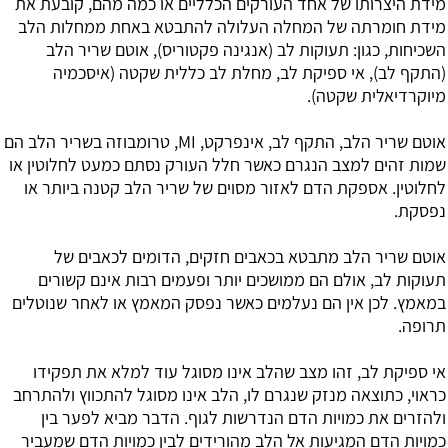
מידת היצרותו של אחד העורקים הכלליים או כמה מהם, קובעת את
מידת חומרתה של המחלה העלולה להתבטא באחת ממחלות הלב
השכיחות, כגון: תעוקות לב (אנגינה פקטוריס), אוטם שריר הלב
(התקף לב), אי ספיקת לב, מחלת לב כללית שקטה (איסכמיה
מיוקרדיאלית שקטה).
אוטם שריר הלב, התקף לב, אינפרקט, MI, טרומבוזה בשריר הלב הם
שמות זהים למצב הנגרם כאשר חלל העורק נסתם כמעט לחלוטין או
לחלוטין. אספקת הדם לאזור מסוים של שריר הלב קטנה ביותר או
נפסקת.
אוטם שריר הלב מתבטא בכאבים חזקים, הדומים לכאבים של
תעוקות לב, אולם הם ממושכים יותר ופעמים רבות אינם קשורים
במאמץ. לכן אין הם נעלמים כאשר נפסק המאמץ או לאחר שנוטלים
תרופה.
אי ספיקת לב, זהו מצב שהלב אינו מסוגל עוד למלא את תפקידו
כראוי, כתוצאה מנזק שנגרם לו, הלב אינו מסוגל להתכווץ ולהתרחב
ולהזרים את כמויות הדם הנדרשות לגוף. הדבר מביא לפער בין
כמויות הדם המגיעות אל הלב מהורידים לבין כמויות הדם שמעביר