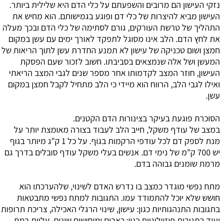
נזקי העישון הם מרובים והשפעתם על כלי הדם היא שלילית ביותר.
העישון מביא להיצרות של כלי דם ופוגע בגמישותם. הוא מחיש את
התהליך של טרשת העורקים, גורם לסתימה של כלי הדם ובכך מעלה
את לחץ הדם. הלב אינו מסוגל לתפקד לאורך ימים עם עשן במקום
חמצן ושום טכניקה של עישון לא תמנע החדרת עשן לתוך הריאות של
המעשן ושל אלה שנמצאים בסביבתו. חשוב לזכור שעם הפסקת
העישון, חוזר המצב לקדמותו אחר מספר שנים לגבי המצב הריאתי
ואילו לגבי הלב, הרווח הוא מיידי כי הלב מתחיל לקבל חמצן במקום
עשן.
הסוכרת פוגעת בעיקר בצינורות הדם הקטנים.
במצב של עודף משקל, חייב הלב לעבוד בצורה מאומצת יותר על
מנת לספק דם לכל עודפי הרקמות בגוף. על כל 1 ק"ג מיותר בגוף
יש 700 ק"מ של נימי דם. אנשים בעלי משקל עודף סובלים בדרך גם
מרמת שומנים גבוהה בדם.
מתח נפשי מוגדר כמצב בו נדרש האדם לשינוי, שלהערכתו הוא
חושש שלא יוכל להתמודד עמו. התגובות למתח נפשי מתבטאות
בתגובות התנהגותיות כגון: עישון, שינוי הרגלי האכילה, צריכת תרופות
ועוד.בתגובות פיזיולוגיות כגון: כאבים ומיחושים שונים, עליית רמת