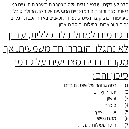
הלב לעורקים. עודפי נוזלים אלה מצטברים באיברים חיוניים כמו:
ריאות, כבד והורידים המרכזיים המגיעים אל הלב. החולה סובל
מעייפות רבה, קוצר נשימה, נפיחות וכאבים באזור הכבד, רגליים
נפוחות וכואבות, בחילות וחוסר תיאבון.
הגורמים למחלת לב כללית, עדיין
לא נתגלו והובררו חד משמעית. אך
מקרים רבים מצביעים על גורמי
סיכון והם:
1) רמה גבוהה של שומנים בדם
2)
יתר לחץ דם
3)
עישון
4)
סוכרת
5)
עודף משקל
6) מתח נפשי
7) חוסר פעילות גופנית