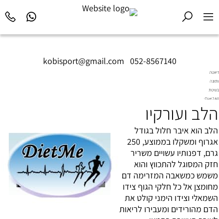
kobisport@gmail.com
|
052-8567140
דיאטה
ותזונה
בשיטת
Diet2All:
הלב ועורקיו
המדע
שמאחורי
הגוף
הלב הוא איבר חלול בגודל
המושלם.
אגרוף ומשקלו בממוצע, 250
גרם, דפנותיו עשויים משריר
חזק המסוגל להתכווץ והוא
משמש כמשאבה המזרימה דם
מחומצן אל כל חלקי הגוף צידו
השמאלי וצידו הימני קולט את
הדם מהורידים ומעבירו לריאות