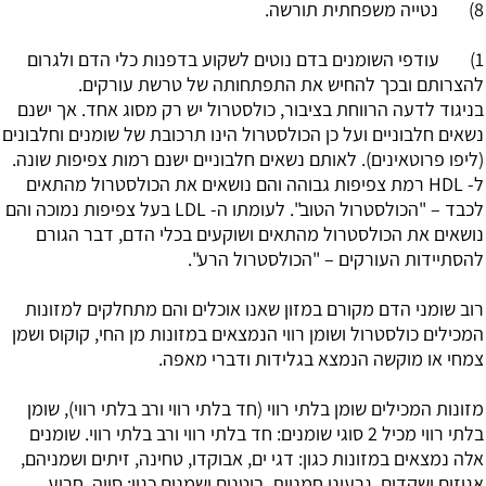
8) נטייה משפחתית תורשה.
1) עודפי השומנים בדם נוטים לשקוע בדפנות כלי הדם ולגרום
להצרותם ובכך להחיש את התפתחותה של טרשת עורקים.
בניגוד לדעה הרווחת בציבור, כולסטרול יש רק מסוג אחד. אך ישנם
נשאים חלבוניים ועל כן הכולסטרול הינו תרכובת של שומנים וחלבונים
(ליפו פרוטאינים). לאותם נשאים חלבוניים ישנם רמות צפיפות שונה.
ל- HDL רמת צפיפות גבוהה והם נושאים את הכולסטרול מהתאים
לכבד – "הכולסטרול הטוב". לעומתו ה- LDL בעל צפיפות נמוכה והם
נושאים את הכולסטרול מהתאים ושוקעים בכלי הדם, דבר הגורם
להסתיידות העורקים – "הכולסטרול הרע".
רוב שומני הדם מקורם במזון שאנו אוכלים והם מתחלקים למזונות
המכילים כולסטרול ושומן רווי הנמצאים במזונות מן החי, קוקוס ושמן
צמחי או מוקשה הנמצא בגלידות ודברי מאפה.
מזונות המכילים שומן בלתי רווי (חד בלתי רווי ורב בלתי רווי), שומן
בלתי רווי מכיל 2 סוגי שומנים: חד בלתי רווי ורב בלתי רווי. שומנים
אלה נמצאים במזונות כגון: דגי ים, אבוקדו, טחינה, זיתים ושמניהם,
אגוזים ושקדים, גרעיני חמניות, בוטנים ושמנים כגון: סויה, חריע,