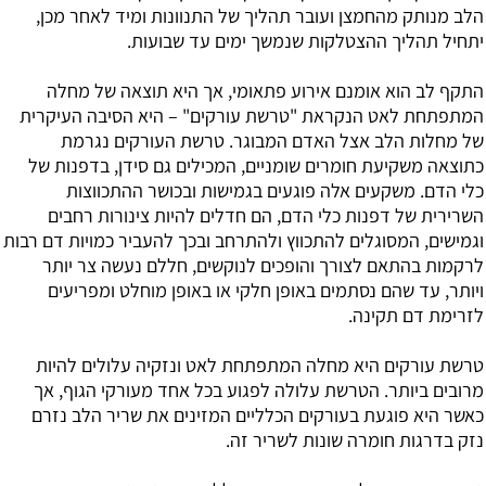
הלב מנותק מהחמצן ועובר תהליך של התנוונות ומיד לאחר מכן,
יתחיל תהליך ההצטלקות שנמשך ימים עד שבועות.
התקף לב הוא אומנם אירוע פתאומי, אך היא תוצאה של מחלה
המתפתחת לאט הנקראת "טרשת עורקים" – היא הסיבה העיקרית
של מחלות הלב אצל האדם המבוגר. טרשת העורקים נגרמת
כתוצאה משקיעת חומרים שומניים, המכילים גם סידן, בדפנות של
כלי הדם. משקעים אלה פוגעים בגמישות ובכושר ההתכווצות
השרירית של דפנות כלי הדם, הם חדלים להיות צינורות רחבים
וגמישים, המסוגלים להתכווץ ולהתרחב ובכך להעביר כמויות דם רבות
לרקמות בהתאם לצורך והופכים לנוקשים, חללם נעשה צר יותר
ויותר, עד שהם נסתמים באופן חלקי או באופן מוחלט ומפריעים
לזרימת דם תקינה.
טרשת עורקים היא מחלה המתפתחת לאט ונזקיה עלולים להיות
מרובים ביותר. הטרשת עלולה לפגוע בכל אחד מעורקי הגוף, אך
כאשר היא פוגעת בעורקים הכלליים המזינים את שריר הלב נזרם
נזק בדרגות חומרה שונות לשריר זה.