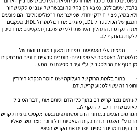
בשומנים כדוגמת: כבד אווז ורטבי חמאה. המרכיב שישנו ביין האדום
בלבד, שטוב ללב, נמצא רק בקליפה ובבשר של ענבי מוסקט שחור
ולא במיץ, מצוי חיידק ייחודי, שמייצר את ה"פוליפונולים". הם מונעים
חמצון של הכולסטרול LDL, מעלים את הכולסטרול HDL, מעקבים
את התקדמות התהליך הטרשתי (למי שיש כבר) ומקטינים את הסיכון
ללקות בהתקף לב.
· תמצית עלי האספסת, מפחית ומאזן רמות גבוהות של
כולסטרול. באספסת יש סיפונינים- חומרים טבעיים חיוניים המרחיקים
מן הגוף את הכולסטרול, ע"י עיכוב ספיגתו מן המעי.
· בתוך בלוטת הרוק של העלוקה ישנו חומר הנקרא הירודין
וחומר זה עשוי למנוע קרישת דם.
לעיתים נוצר קריש דם בתוך כלי הדם וסותם אותו, דבר המוביל
לאוטם שריר הלב ולהתקף לב.
הגורמים הנעים במחזור הדם ומשתתפים באופן אקטיבי ביצירת קריש
הדם ע"י היצמדות והדבקות הטאסיות זו לזו וכך נוצר גוש, שאליו
נדבקים חומרים נוספים ויוצרים את הקריש הסופי.