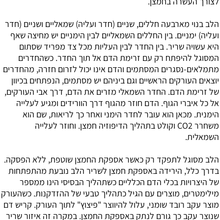
לצורך העשרה בחמצן.
הלב בנוי מארבעה חללים, שניים (חדר ועליה) שמאליים ושניים (חדר
ועליה) ימניים. בין החללים השמאליים לבין הימניים יש מחיצה שאף
היא עשויה שריר. בין החדר לבין העליות מכל צד מפריד שסתום
המסוגל להיפתח רק עם זרימת הדם אל תוך החדר. כשהחדרים
מתמלאים-נסגרים המסתמים והדם אינו יכול לזרום חזרה, מהחדרים
יוצאים העורקים הראשיים וגם ביניהם יש מסתמים, הנפתחים בכיוון
של זרימת הדם. החדר השמאלי מזרים את הדם, דרך אבי העורקים,
אל כל איברי הגוף. הדם חוזר מהגוף דרך הוורידים ומגיע לעלייה
הימנית. מכאן הוא עובר לחדר הימני ואחר כך לריאות, שם הוא
משחרר CO2 וקולט בתהליך הדיפוזיה חמצן. וחוזר לעלייה
השמאלית.
הלב מסוגל לתפקד רק כאשר אספקת החמצן שוטפת, ללא הפסקה.
בדרך כלל, הירידה באספקת חמצן לשריר הלב נובעת מהתפתחות
של היצרויות בכלי הדם הכלליים כשתהליך הבסיסי הינו ממספר
מילימטרים, מוצרים עם הגיל כתהליך טבעי של ההזדקנות. כשהעורק
מוצר עקב רובד שומני, עלול להיווצר "פיצוץ" לתוך העורק. קריש דם
שנוצר עקב כך גורם לנתק באספקת החמצן. במקרה זה איזור שריר