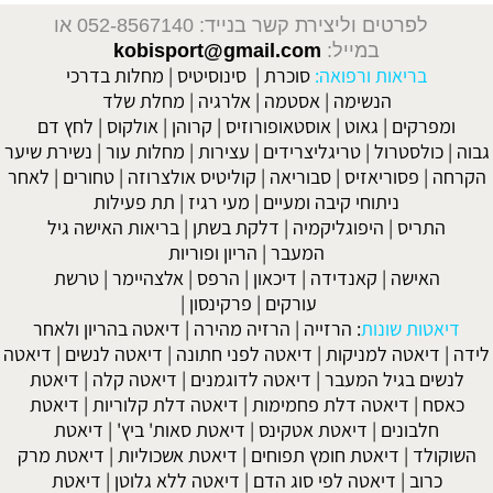
לפרטים וליצירת קשר בנייד: 052-8567140
או
במייל:
kobisport@gmail.com
בריאות ורפואה:
סוכרת
|
סינוסיטיס
|
מחלות בדרכי
הנשימה
|
אסטמה
|
אלרגיה
|
מחלת שלד
ומפרקים
|
גאוט
|
אוסטאופורוזיס
|
קרוהן
|
אולקוס
|
לחץ דם
גבוה
|
כולסטרול
|
טריגליצרידים
|
עצירות
|
מחלות עור
|
נשירת שיער
הקרחה
|
פסוריאזיס
|
סבוריאה
|
קוליטיס אולצרוזה
|
טחורים
|
לאחר
ניתוחי קיבה ומעיים
| מעי רגיז |
תת פעילות
התריס
|
היפוגליקמיה
|
דלקת בשתן
|
בריאות האישה גיל
המעבר
|
הריון ופוריות
האישה
|
קאנדידה
|
דיכאון
|
הרפס
|
אלצהיימר
|
טרשת
עורקים
|
פרקינסון
|
דיאטות שונות
:
הרזייה
|
הרזיה מהירה
|
דיאטה בהריון ולאחר
לידה
|
דיאטה למניקות
|
דיאטה לפני חתונה
|
דיאטה לנשים
|
דיאטה
לנשים בגיל המעבר
|
דיאטה לדוגמנים
|
דיאטה קלה
|
דיאטת
כאסח
|
דיאטה דלת פחמימות
|
דיאטה דלת קלוריות
|
דיאטת
חלבונים
|
דיאטת אטקינס
|
דיאטת סאות' ביץ'
|
דיאטת
השוקולד
|
דיאטת חומץ תפוחים
|
דיאטת אשכוליות
|
דיאטת מרק
כרוב
|
דיאטה לפי סוג הדם
|
דיאטה ללא גלוטן
|
דיאטת