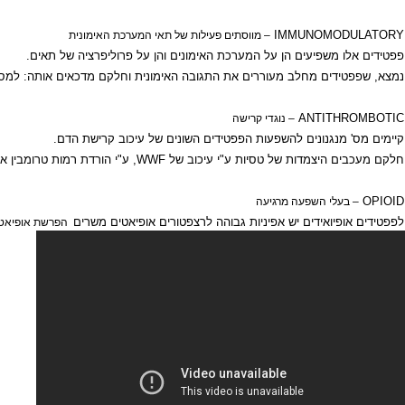
 מאלפא ובטא קזאין. פוספופפטידים אלו מגבירים את ספיגת הסידן ע"י הגברת ה
כול ולכן אינם נספגים במעי.
IMMUNOMODU
– מווסתים פעילות של תאי המערכת האימונית
לו משפיעים הן על המערכת האימונים והן על פרוליפרציה של תאים.
טידים מחלב מעוררים את התגובה האימונית וחלקם מדכאים אותה: למס' פפטידי
ANTITHR
–
נוגדי קרישה
' מנגנונים להשפעות הפפטידים השונים של עיכוב קרישת הדם.
ים היצמדות של טסיות ע"י עיכוב של
WWF
, ע"י הורדת רמות טרומבין או ע"י 
 בעלי השפעה מרגיעה
אופיואידים יש אפיניות גבוהה לרצפטורים אופיאטים משרים
הפרשת אופיאטים וחלק