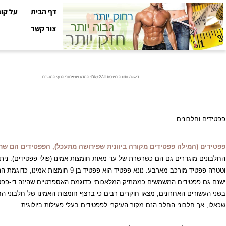
דף הבית
על קובי עזר
צור קשר
דיאטה ותזונה בשיטת Diet2All: המדע שמאחורי הגוף המושלם.
חלבונים
המילה פפטידים מקורה ביוונית שפירושה מתעכל), הפפטידים הם שרשראות ק
וגדרים גם הם כשרשרת של עד מאות חומצות אמינו (פולי-פפטידים). ניתן לסווג
 מארבע. נונא-פפטיד הוא פפטיד בן 9 חומצות אמינו, כדוגמת ההורמונים וזופרסין או
פטידים המשמשים כממתיק המלאכותי כדוגמת האספרטיים שהינה די-פפטיד המור
רים האחרונים, מצאו חוקרים רבים כי ברצף חומצות האמינו של חלבוני החלב מופ
 חלבוני החלב הנם מקור העיקרי לפפטידים בעלי פעילות ביולוגית.