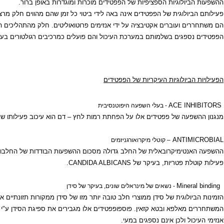
ביולוגיות הספציפיות של הפפטידים מוכרות ומוגדרות באופן ברור.
ביולוגית של הפפטידים אינה באה לידי ביטוי כל זמן שהם מהווים חלק מרצף חומצ
ים ועוברים אקטיבציה על ידי אנזימים פרוטואוליטים. חלק מהתהליכים הפרוטאל
נספגים בשלמותם במערכת העיכול והם פועלים כמרכיבים רגולטורים בעלי פעילו
הביולוגיות העיקריות של הפפטידים
ACE INH
- בעלי השפעה היפוטנסיבית
שפעה של פפטידים אלו על הפחתת רמות לחץ – דם הוא עיכוב פעילותו של האנז
ANTIMI
– קוטלי מיקרואורגניזמים
נטימיקרובאלית של החלב גדולה מסכום ההשפעות הבודדות של החלבונים האימונוג
טלת פטריות, בעיקר של
CANDIDA ALBICANS
.
Minera
- נשאים של מינראלים שונים, בעיקר של סידן
ביולוגית של סידן ממוצרי חלב טובה יותר מזו של סידן ממקורות תזונתיים אחרים.