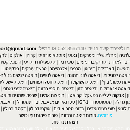
שר בנייד: 052-8567140
או במייל:
isport@gmail.com
|
מחלת שלד ומפרקים
|
גאוט
|
אוסטאופורוזיס
|
קרוהן
|
אולקוס
|
לחץ דם
חר ניתוחי קיבה ומעיים
| מעי רגיז |
תת פעילות התריס
|
היפוגליקמיה
|
ד
ה
|
קאנדידה
|
דיכאון
|
הרפס
|
אלצהיימר
|
טרשת עורקים
|
פרקינסון
|
למניקות
|
דיאטה לפני חתונה
|
דיאטה לנשים
|
דיאטה לנשים בגיל המע
ות' ביץ'
|
דיאטת השוקולד
|
דיאטת חומץ תפוחים
|
דיאטת אשכוליות
|
 אנאבולית
|
דיאטת הזון
|
דיאטה ותוספי תזונה
|
דיאטה לפני ואחרי
|
דיא
ות לעלייה במשקל
|
קריאטין
|
חומצות אמינו
|
שרפת שומנים ודיאטה
|
פ
לה
|
טסטוסטרון
|
IGF-1
|
סטרואידים אנאבוליים
|
וינסטרול
|
דיאנבול
|
ד
|
סוגי סטרואידים
|
כדורי סטרואידים
|
אוקסנדרולון
|
דקה דורבולין
|
בול