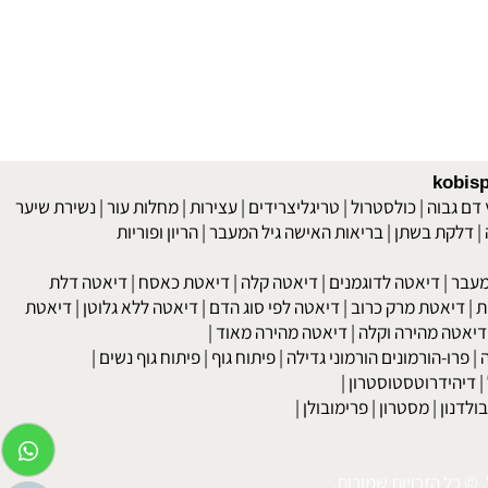
kob
 גבוה
|
כולסטרול
|
טריגליצרידים
|
עצירות
|
מחלות עור
|
נשירת שיער
לקת בשתן
|
בריאות האישה גיל המעבר
|
הריון ופוריות
בר
|
דיאטה לדוגמנים
|
דיאטה קלה
|
דיאטת כאסח
|
דיאטה דלת
דיאטת מרק כרוב
|
דיאטה לפי סוג הדם
|
דיאטה ללא גלוטן
|
דיאטת
טה מהירה וקלה
|
דיאטה מהירה מאוד
|
רו-הורמונים הורמוני גדילה
|
פיתוח גוף
|
פיתוח גוף נשים
|
יהידרוטסטוסטרון
|
דנון
|
מסטרון
|
פרימובולן
|