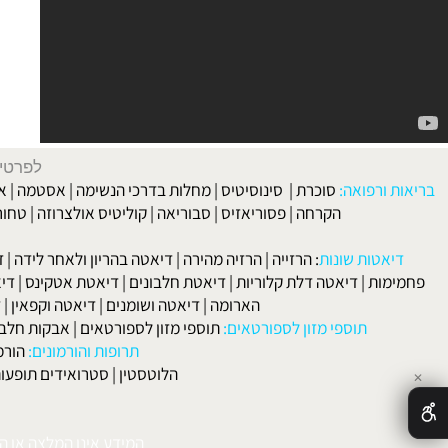
לפרטים וליצירת ק
 ורפואה:
סוכרת
|
סינוסיטיס
|
מחלות בדרכי הנשימה
|
אסטמה
|
אלרגיה
הקרחה
|
פסוריאזיס
|
סבוריאה
|
קוליטיס אולצרוזה
|
טחורים
|
לא
האיש
אטות שונות
:
הרזייה
|
הרזיה מהירה
|
דיאטה בהריון ולאחר לידה
|
דיאטה 
מות
|
דיאטה דלת קלוריות
|
דיאטת חלבונים
|
דיאטת אטקינס
|
דיאטת סא
הארומה
|
דיאטה ושומנים
|
דיאטה וקפאין
|
דיאטה
תוספי מזון לספורטאים:
תוספי מזון לספורטאים
|
אבקות חלבון
|
אבק
תרופות והורמונים:
הורמון גדי
הלוטסטין
|
סטרואידים תופעות לוואי