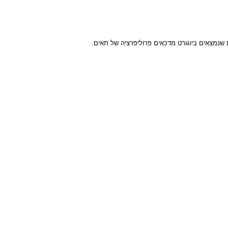
ים גם על הספיגה של יוני ברזל. פפטידים אלו עמידים בפני הידרוליזה ע"י
צאים ביוגורט מדכאים פרוליפרציה של תאים.