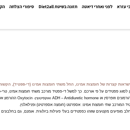
א
לפני ואחרי דיאטה
תזונה בשיטת Diet2all
סיפורי הצלחה
הקלינ
צרות של חומצות אמינו, החל משתי חומצות אמינו (די-פפטיד), הקשורות ב
 פפטידים על פי אורכם. כך למשל די-פפטיד מורכב משתי חומצות אמינו, טרי-פפט
ADH – Antidiuretic hormone
Oxytocin
ההורמון אשר ג
ו
אוקסיטוצין
-
כב שתי חומצות אמינו: אספרטט (חומצה אספרטיט) ו
פנילאלנין
.
יעים מקטעים שזוהו כפפטידים בעלי פעילות ביולוגית. אומנם, גם בחלבונים אח