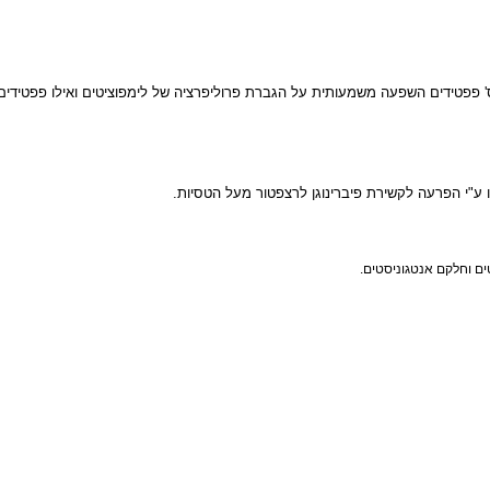
מסיסות של מלחי קלציום- פוספאט. באמצעות אותו מכניזם משפיעים הפוספופפטיד
ם השפעה משמעותית על הגברת פרוליפרציה של לימפוציטים ואילו פפטידים שנמ
הפרעה לקשירת פיברינוגן לרצפטור מעל הטסיות.
ם אנטגוניסטים.