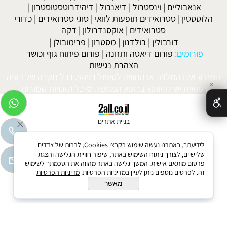
אנאבוליים
|
וינסטרול
|
דיאנבול
|
דיהידרוטסטוסטרון
|
הלוטסטין
|
סטרואידים תופעות לוואי
|
סוגי סטרואידים
|
כדורי
סטרואידים
|
אוקסנדרולון
|
דקה
דורבולין
|
בולדנון
|
מסטרון
|
פרימובולן
|
פורומים:
פורום דיאטה ותזונה
|
פורום פיתוח גוף וכושר
הצהרת נגישות
המידע אינו המלצה או התוויה לטיפול רפואי. בכל מקרה של בעיה
✕
רפואית יש להיוועץ ברופא המטפל. © כל הזכויות שמורות.
בניית אתרים
לידיעתך, באתרנו נעשה שימוש בקבצי Cookies, לרבות של צדדים
שלישיים, לצורך ניתוח השימוש באתר, שיפור חוויית הגלישה והצגת
פרסום מותאם אישית. המשך גלישה באתר מהווה את הסכמתך לשימוש
זה. לפרטים נוספים ניתן לעיין במדיניות הפרטיות.
מדיניות הפרטיות
מאשר