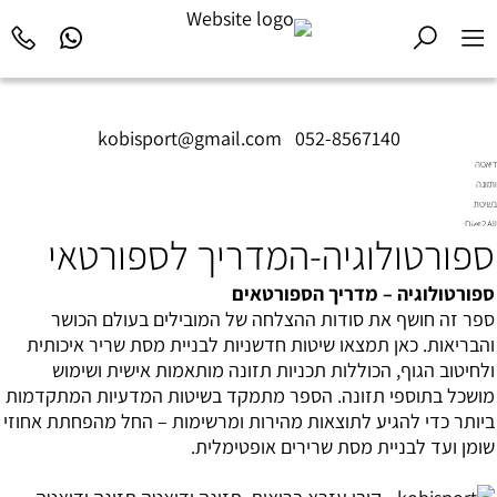
kobisport@gmail.com
|
052-8567140
דיאטה
ותזונה
בשיטת
Diet2All:
ספורטולוגיה-המדריך לספורטאי
המדע
שמאחורי
הגוף
ספורטולוגיה – מדריך הספורטאים
המושלם.
ספר זה חושף את סודות ההצלחה של המובילים בעולם הכושר
והבריאות. כאן תמצאו שיטות חדשניות לבניית מסת שריר איכותית
ולחיטוב הגוף, הכוללות תכניות תזונה מותאמות אישית ושימוש
מושכל בתוספי תזונה. הספר מתמקד בשיטות המדעיות המתקדמות
ביותר כדי להגיע לתוצאות מהירות ומרשימות – החל מהפחתת אחוזי
שומן ועד לבניית מסת שרירים אופטימלית.