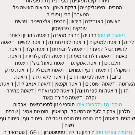
ניתוחי קיבה ומעיים
| מעי רגיז |
תת פעילות
התריס
|
היפוגליקמיה
|
דלקת בשתן
|
בריאות האישה גיל
המעבר
|
הריון ופוריות
האישה
|
קאנדידה
|
דיכאון
|
הרפס
|
אלצהיימר
|
טרשת
עורקים
|
פרקינסון
|
דיאטות שונות
:
הרזייה
|
הרזיה מהירה
|
דיאטה בהריון ולאחר
לידה
|
דיאטה למניקות
|
דיאטה לפני חתונה
|
דיאטה לנשים
|
דיאטה
לנשים בגיל המעבר
|
דיאטה לדוגמנים
|
דיאטה קלה
|
דיאטת
כאסח
|
דיאטה דלת פחמימות
|
דיאטה דלת קלוריות
|
דיאטת
חלבונים
|
דיאטת אטקינס
|
דיאטת סאות' ביץ'
|
דיאטת
השוקולד
|
דיאטת חומץ תפוחים
|
דיאטת אשכוליות
|
דיאטת מרק
כרוב
|
דיאטה לפי סוג הדם
|
דיאטה ללא גלוטן
|
דיאטת
הארומה
|
דיאטה ושומנים
|
דיאטה וקפאין
|
דיאטה אנאבולית
|
דיאטת
הזון
|
דיאטה ותוספי תזונה
|
דיאטה לפני ואחרי
|
דיאטה מהירה
וקלה
|
דיאטה מהירה מאוד
|
תוספי מזון לספורטאים:
תוספי מזון לספורטאים
|
אבקות
חלבון
|
אבקות לעלייה במשקל
|
קריאטין
|
חומצות אמינו
|
שרפת
שומנים ודיאטה
|
פרו-הורמונים הורמוני גדילה
|
פיתוח גוף
|
פיתוח גוף
נשים
|
תרופות והורמונים:
הורמון גדילה
|
טסטוסטרון
|
IGF-1
|
סטרואידים