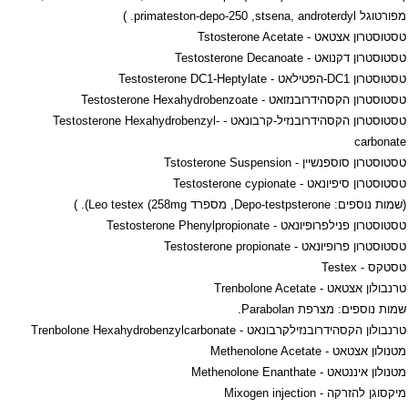
מפורטוגל
stsena, androterdyl
,
primateston-depo-250
. )
טסטוסטרון אצטאט -
Tstosterone Acetate
טסטוסטרון דקנואט -
Testosterone Decanoate
טסטוסטרון 1
DC
-הפטילאט -
Testosterone DC1-Heptylate
טסטוסטרון הקסהידרובנזואט -
Testosterone Hexahydrobenzoate
טסטוסטרון הקסהידרובנזיל-קרבונאט -
Testosterone Hexahydrobenzyl-
carbonate
טסטוסטרון סוספנשיין -
Tstosterone Suspension
טסטוסטרון סיפיונאט -
Testosterone cypionate
(שמות נוספים:
Depo-testpsterone
, מספרד
Leo testex (258mg
). )
טסטוסטרון פנילפרופיונאט -
Testosterone Phenylpropionate
טסטוסטרון פרופיונאט -
Testosterone propionate
טסטקס -
Testex
טרנבולון אצטאט -
Trenbolone Acetate
שמות נוספים: מצרפת
Parabolan
.
טרנבולון הקסהידרובנזילקרבונאט -
Trenbolone Hexahydrobenzylcarbonate
מטנולון אצטאט -
Methenolone Acetate
מטנולון איננטאט -
Methenolone Enanthate
מיקסוגן להזרקה -
Mixogen injection