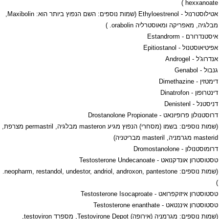
)
hexxanoate
אטילוסטרנול -
Ethyloestrenol
(שמות נוספים: השם הנפוץ ביותר הוא:
Maxibolin
,
מבלגיה, מאפריקה ומאוסטרליה
orabolin
. )
איסטנדרורם -
Estandrorm
אפיטיאוסטנול -
Epitiostanol
אנדרוג'ל -
Androgel
גנבול -
Genabol
דימטזין -
Dimethazine
דינטרופון -
Dinatrofon
דניסטנל -
Denistenl
דרוסטנולון פרופיונאט -
Drostanolone Propionate
(שמות נוספים: בשמו (מסחרי) הנפוץ מגיע
masteron
מבלגיה,
permastril
מצרפת,
masterid
מגרמניה,
masteril
מבריטניה)
דרומוסטנולון -
Dromostanolone
טסטוסטרון אונדקנואט -
Testosterone Undecanoate
(שמות נוספים:
neopharm, restandol, undestor, andriol, androxon, pantestone
.
)
טסטוסטרון איזוקפרואט -
Testosterone Isocaproate
טסטוסטרון איננטאט -
Testosterone enanthate
(שמות נוספים: מגרמניה (אירופה)
Testovirone Depot
, מספרד
testoviron
,