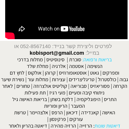
לפרטים וליצירת קשר בנייד: 052-8567140
או
במייל:
kobisport@gmail.com
בריאות ורפואה:
סוכרת
|
סינוסיטיס
|
מחלות בדרכי
הנשימה
|
אסטמה
|
אלרגיה
|
מחלת שלד
ומפרקים
|
גאוט
|
אוסטאופורוזיס
|
קרוהן
|
אולקוס
|
לחץ דם
גבוה
|
כולסטרול
|
טריגליצרידים
|
עצירות
|
מחלות עור
|
נשירת שיער
הקרחה
|
פסוריאזיס
|
סבוריאה
|
קוליטיס אולצרוזה
|
טחורים
|
לאחר
ניתוחי קיבה ומעיים
| מעי רגיז |
תת פעילות
התריס
|
היפוגליקמיה
|
דלקת בשתן
|
בריאות האישה גיל
המעבר
|
הריון ופוריות
האישה
|
קאנדידה
|
דיכאון
|
הרפס
|
אלצהיימר
|
טרשת
עורקים
|
פרקינסון
|
דיאטות שונות
:
הרזייה
|
הרזיה מהירה
|
דיאטה בהריון ולאחר