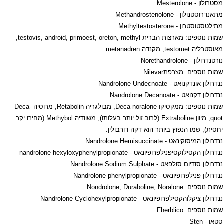
מסטרולון -
Mesterolone
מתאנדרוסטנולון -
Methandrostenolone
מתילטסטוסטרון -
Methyltestosterone
שמות נוספים: מארצות הברית
testovis, android, primoest, oreton, methyl
,
מאוסטרליה
testomet
, מקנדה
metanadren
.
נורטנדרולון -
Norethandrolone
שמות נוספים: מצרפת
Nilevar
.
ננדרולון אונדקנואט -
Nandrolone Undecnoate
ננדרולון דקנואט -
Nandrolone Decanoate
שמות נוספים: ממקסיקו
Deca-noralone
, מבולגריה
Retabolin
, מרוסיה
Deca-
quot
, מיוון
Extraboline
(לרוב זול יותר בעלותו), משוודיה
Methybol
(מחירו יקר
יחסית), שמו הנפוץ ביותר הוא דקה-דורבולין.
ננדרולון המיסוקינאט -
Nandrolone Hemisuccinate
ננדרולון הקסילוקסיפנילפרופיונאט -
nandrolone hexyloxyphenylpropionate
ננדרולון סודיום סולפאט -
Nandrolone Sodium Sulphate
ננדרולון פנילפרופיונאט -
Nandrolone phenylpropionate
שמות נוספים:
Nondrolone, Duraboline, Noralone
.
ננדרולון ציקלוהקסילפרופיונאט -
Nandrolone Cyclohexylpropionate
שמות נוספים:
Fherblico
.
סטאן -
Sten