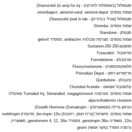
סטנוזולול (באמפולות להזרקה) -
Stanozolol (in amp for inj
)
שמות נוספים:
strombaject, winstrol-vand, winstrol-depot
.
סטנוזולול (אורלי בכדורים) -
Stanozolol (oral in tab
)
שמות נוספים:
Stromba
.
סטנולון -
Stanolone
שמות נוספים: מצרפת ומבלגיה
andractim
, מספרד
gelovit
סוסטנון-250
Sustanon-250
פורזאבול -
Furazabol
פורמבולון -
Formebolone
פלואוקסימסטרון -
Fluoxymesterone
פרימודיאן דפוט -
Primodian Depot
קיונבולון -
Quinbolone
קלוסטבול אצטאט -
Clostebol Acetate
שמות נוספים: מגרמניה
Turinabol Inj, Steranabol, megagrisrisevit
מאיטליה
.
alpa-trofodermin clostene
הורמון גדילה (סומאטרופין) -
Growth Hormone (Somatropin
)
שמות נוספים: מישראל (קרית ויצמן, רחובות)
bio-tropin 12iu
, מדנמרק
norbitropin
12iu
, משוודיה
genotropin 36iu
, מספרד
genotonorm 4, 12, 16iu
, משווצריה,
גרמניה וספרד (מקור אנושי)
grorm
.