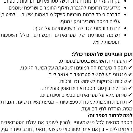
סקירה על יתרונות וחסרונות של סטרואידים ותרופות נוספות.
מידע על תרופות להגברת חילוף החומרים ושריפת שומנים.
הדרכה כיצד לבנות תוכניות סייקל מותאמות אישית – לחיטוב,
עלייה במסת השריר וניקוי הגוף.
הבנת הורמוני הגדילה והשפעותיהם על הגוף.
רשימה מפורטת של סטרואידים ותכשירים, כולל השפעות
ותופעות לוואי.
תוכן העניינים של הספר כולל:
✔ היסטוריית השימוש בסמים בספורט.
✔ תפקוד מערכת ההורמונים והשפעתה על הכושר הגופני.
✔ מנגנוני פעולה של סטרואידים אנאבוליים.
✔ שיטות וטכניקות לשימוש נכון ובטוח.
✔ הבדלים בין סוגי הסטרואידים ואופן פעולתם.
✔ פירוט מלא על סטרואידים טבעיים וסינתטיים.
✔ תרופות תומכות למטרות ספציפיות – מניעת נשירת שיער, הגברת
מסה, הורדת לחץ דם ועוד.
למה לבחור בספר זה?
הספר מתאים לכל מי שמעוניין להבין לעומק את עולם הסטרואידים
האנאבוליים – בין אם אתה ספורטאי מקצועי, מאמן, חובב פיתוח גוף,