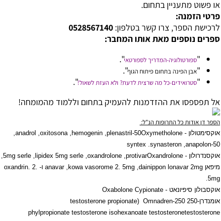
או פשוט מתעניין בתחום.
פרטי הזמנה:
לרכישת הספר, צרו קשר בטלפון:
0528567140
ספרים נוספים מאת אותו המחבר:
".
"
ספורטולוגיה-המדריך לספורטאי
".
"
אבן הפינה בתחום פיתוח הגוף
".
"
סטרואידים-כל מה שרצית לדעת? ולא העזת לשאול!
אל תפספסו את ההזדמנות להעמיק בתחום וללמוד מהמומחה!
הספר דן אודות כל התרופות הנ"ל:
אוקסימטולון -
Oxymetholone
plenastril-50
,
hemogenin
,
oxitosona
,
anadrol
,
syntex
.
synasteron
,
anapolon-50
אוקסנדרולון -
Oxandrolone
protivar
,
oxandrolone
,
lipidex 5mg serle
,
5mg serle
,
מיפאן
dainippon lonavar 2mg
,
kowa vasorome 2. 5mg
,
anavar
ו-
oxandrin. 2.
.
5mg
אוקסבולון סיפיונאט -
Oxabolone Cypionate
אומנדרן-250
Omnadren-250
(
testosterone propionate
phylpropionate testosterone isohexanoate testosterone
testosterone