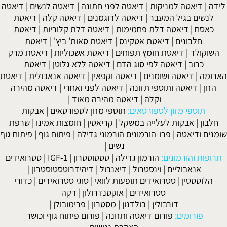
לידה
|
דיאטה למניקות
|
דיאטה לפני חתונה
|
דיאטה לנשים
|
דיאטה
לנשים בגיל המעבר
|
דיאטה לדוגמנים
|
דיאטה קלה
|
דיאטת
כאסח
|
דיאטה דלת פחמימות
|
דיאטה דלת קלוריות
|
דיאטת
חלבונים
|
דיאטת אטקינס
|
דיאטת סאות' ביץ'
|
דיאטת
השוקולד
|
דיאטת חומץ תפוחים
|
דיאטת אשכוליות
|
דיאטת מרק
כרוב
|
דיאטה לפי סוג הדם
|
דיאטה ללא גלוטן
|
דיאטת
הארומה
|
דיאטה ושומנים
|
דיאטה וקפאין
|
דיאטה אנאבולית
|
דיאטת
הזון
|
דיאטה ותוספי תזונה
|
דיאטה לפני ואחרי
|
דיאטה מהירה
וקלה
|
דיאטה מהירה מאוד
|
תוספי מזון לספורטאים:
תוספי מזון לספורטאים
|
אבקות
חלבון
|
אבקות לעלייה במשקל
|
קריאטין
|
חומצות אמינו
|
שרפת
שומנים ודיאטה
|
פרו-הורמונים הורמוני גדילה
|
פיתוח גוף
|
פיתוח גוף
נשים
|
תרופות והורמונים:
הורמון גדילה
|
טסטוסטרון
|
IGF-1
|
סטרואידים
אנאבוליים
|
וינסטרול
|
דיאנבול
|
דיהידרוטסטוסטרון
|
הלוטסטין
|
סטרואידים תופעות לוואי
|
סוגי סטרואידים
|
כדורי
סטרואידים
|
אוקסנדרולון
|
דקה
דורבולין
|
בולדנון
|
מסטרון
|
פרימובולן
|
פורומים:
פורום דיאטה ותזונה
|
פורום פיתוח גוף וכושר