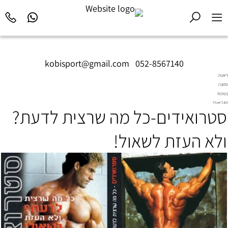
kobisport@gmail.com
|
052-8567140
דיאטה
ותזונה
בשיטת
Diet2All:
סטרואידים-כל מה שרצית לדעת?
המדע
שמאחורי
הגוף
ולא העזת לשאול!
המושלם.