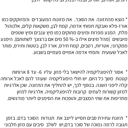
* הוצא מהתזונה את הסוכר. את מזונות המעובדים והמזוקקים כמו
אורז-פלא ואבקת תפוחי אדמה, קמח לבן, משקאות קלים, אלכוהול
מלח, המנע מפרות ומיצים מתוקים כמו מיץ ענבים ומיץ שטפים
מיובשים (מהל מיצים אילו ב-% 50 מים אם ברצונך לשתותם). הימנע
ממקרוני, אטריות, רטבים, קמח תירס, אורז לבן, בטטות ותירס, מותר
לאכל שעועית ותפחי אדמה אפויים פעמיים בשבוע.
* אסור להיפוגליקמיה להישאר בלי מזון. עליו 6- עד 8 ארוחות
קטנות משך כל היום. יש חולי היפוגליקמיה שעוזר להם לאכל ארוחה
קלה ליפני השנה. בנוסף לכך, יש להחליף את התזונה. שכן אלרגיות
למזון קשורות לעתים קרובות להיפוגליקמיה. אלרגיות למזון
מחריפות את שתי המצבים, והופכות את הסימנים ליותר מודגשים.
* תזונת עתירת סבים תסייע לייצב את תנודות הסוכר בדם. בזמן
תגובה לרמה נמוכה של סוכר בדם,יש לשלב סיבים עם מזון חלבוני