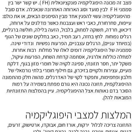
מצב זה מכונה היפוגליקמיה פונקציונאלית (FH ). יש קשר ישר בין
סממני F H לבין מועד וסוג הארוחה האחרונה שנאכלה. אדם סובל
מהיפוגליקמיה עשוי להפגין אחד מבין הסימנים הבאים, או את כולם:
עייפות, סחרחורת, כאבי ראש ועצבנות כאשר מדלגים על ארוחה,
דיכאון
,
חרדה
, תשוקה למתוק, בלבול, הזעה בלילה, חולשה ברגליים,
רגלים נפוחות לחץ בחזה, רעב תמיד, כאב בחלקים שונים של הגוף
(במיוחד עניים), הרגלים עצבניים, הפרעות נפשיות ונדודי שינה.
סממניה של היפוגליקמיה דומים לאלו של מחלות רבות אחרות.
למחלה כוללות אלרגיה, אסתמה קדחת השחת, הפרעות עיקול,
משקל יתר, חסר תזונתי, ספיגה לקויה של חומרי מזון בגוף, דלקת
מעיים, עצירות ולקויים בזיכרון, גם חילוף חומרי בלתי נורמאלי של
חלבון ופחמימות, ותפקוד לקוי של האדרנלים. מהווה חלק מהתמונה
ההיפוגלקמית, תזונה נכונה היא גורם מפתח בשמירה על רמות
הסוכר בדם נאותות אצל ההיפוגליקמיה. עיין בהמלצות התזונתיות
המובאות להלן.
המלצות למצבי היפוגליקמיה
התזונה צריכה לכלול ירקות, אורז חום, אבוקדו, ארטישוק, זרעים,
דגנים, אגוזים, יוגורט, גבנה לבנה, גבינת קוטג' ולבן.