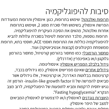
סיבות להיפוגליקמיה
תרופות ואלכוהול
: שימוש בתרופות, כגון: אינסולין ותרופות המעודדות
הפרשת אינסולין, בשימוש חולי סוכרת מסוג 2, ושימוש בתרופות
אחרות ואלכוהול, מהווים את הסיבה העיקרית להיפוגליקמיה.
תרופות נוספות, מלבד התרופות לטיפול בסוכרת עלולות להביא
להיפוגליקמיה כוללות את התרופות חוסמי ACE, חוסמי בתא, תרופות
ממשפחת הקינולונים (קבוצות אנטיביוטיקה) ועוד.
מחסור הורמונלי
: כמו מחסור בהורמון קורטיזול, מחסור בהורמון
גלוקגון ו/או באפינפרין (אדרנלין).
גידול בלבלב המפריש אינסולין
: אינסולינומה.
גידולים אחרים
שאינם מפרישים אינסולין, כמו גידולים בכבד,
קרצינומות בבלוטות האדרנל, או קרצינואיד, אלו גידולים אשר
מביאים להפרשה של insulin-like growth factor II- הורמון זה
נגיש יחסית לרקמות ומביא לתופעות של היפוגליקמיה, לרוב מצב
הנקרא "Fasting hypoglycemia".
היווצרות נוגדנים
לאינסולין ו/או לרצפטורים לאינסולין המביאים
למצב של היפר-אינסולין.
מחלות אגירת גליקוגן ומחלות הפרעה במטבוליזם הסוכר
.