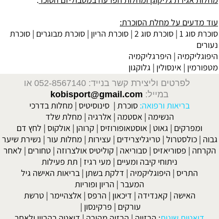
עוד מדעים על מחלת הסוכרת:
סוכרת סוג 1
|
סוכרת סוג 2
| סוכרת הריון |
סוכרת מבוגרים
| סוכרת
נעורים
היפוגליקמיה
|
היפרגליקמיה
מטפורמין
|
אינסולין
|
גלוקגון
לפרטים וליצירת קשר בנייד: 052-8567140
או
במייל:
kobisport@gmail.com
בריאות ורפואה:
סוכרת
|
סינוסיטיס
|
מחלות בדרכי
הנשימה
|
אסטמה
|
אלרגיה
|
מחלת שלד
ומפרקים
|
גאוט
|
אוסטאופורוזיס
|
קרוהן
|
אולקוס
|
לחץ דם
גבוה
|
כולסטרול
|
טריגליצרידים
|
עצירות
|
מחלות עור
|
נשירת שיער
הקרחה
|
פסוריאזיס
|
סבוריאה
|
קוליטיס אולצרוזה
|
טחורים
|
לאחר
ניתוחי קיבה ומעיים
| מעי רגיז |
תת פעילות
התריס
|
היפוגליקמיה
|
דלקת בשתן
|
בריאות האישה גיל
המעבר
|
הריון ופוריות
האישה
|
קאנדידה
|
דיכאון
|
הרפס
|
אלצהיימר
|
טרשת
עורקים
|
פרקינסון
|
דיאטות שונות
:
הרזייה
|
הרזיה מהירה
|
דיאטה בהריון ולאחר