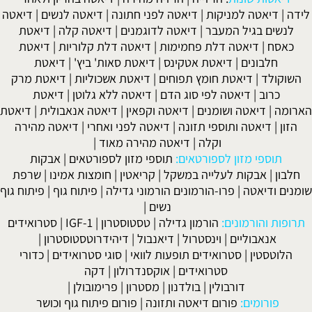
לידה
|
דיאטה למניקות
|
דיאטה לפני חתונה
|
דיאטה לנשים
|
דיאטה
לנשים בגיל המעבר
|
דיאטה לדוגמנים
|
דיאטה קלה
|
דיאטת
כאסח
|
דיאטה דלת פחמימות
|
דיאטה דלת קלוריות
|
דיאטת
חלבונים
|
דיאטת אטקינס
|
דיאטת סאות' ביץ'
|
דיאטת
השוקולד
|
דיאטת חומץ תפוחים
|
דיאטת אשכוליות
|
דיאטת מרק
כרוב
|
דיאטה לפי סוג הדם
|
דיאטה ללא גלוטן
|
דיאטת
הארומה
|
דיאטה ושומנים
|
דיאטה וקפאין
|
דיאטה אנאבולית
|
דיאטת
הזון
|
דיאטה ותוספי תזונה
|
דיאטה לפני ואחרי
|
דיאטה מהירה
וקלה
|
דיאטה מהירה מאוד
|
תוספי מזון לספורטאים:
תוספי מזון לספורטאים
|
אבקות
חלבון
|
אבקות לעלייה במשקל
|
קריאטין
|
חומצות אמינו
|
שרפת
שומנים ודיאטה
|
פרו-הורמונים הורמוני גדילה
|
פיתוח גוף
|
פיתוח גוף
נשים
|
תרופות והורמונים:
הורמון גדילה
|
טסטוסטרון
|
IGF-1
|
סטרואידים
אנאבוליים
|
וינסטרול
|
דיאנבול
|
דיהידרוטסטוסטרון
|
הלוטסטין
|
סטרואידים תופעות לוואי
|
סוגי סטרואידים
|
כדורי
סטרואידים
|
אוקסנדרולון
|
דקה
דורבולין
|
בולדנון
|
מסטרון
|
פרימובולן
|
פורומים:
פורום דיאטה ותזונה
|
פורום פיתוח גוף וכושר