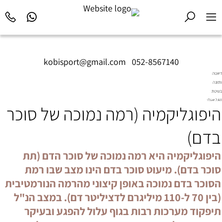
kobisport@gmail.com
|
052-8567140
דיאטה
ותזונה
בשיטת
Diet2All:
היפוגליקמיה (רמה נמוכה של סוכר
המדע
שמאחורי
הגוף
בדם)
המושלם.
היפוגליקמיה היא רמה נמוכה של סוכר הדם (תת
סוכר בדם). מיעוט סוכר בדם הינו מצב שבו רמת
הסוכר בדם נמוכה באופן קיצוני מהרמה הנורמטיבית
(בין 70 ל-110 מיליגרם לדציליטר דם). במצב הנ"ל
תיפקוד מערכות רבות בגוף עלול להפגע ובעיקר