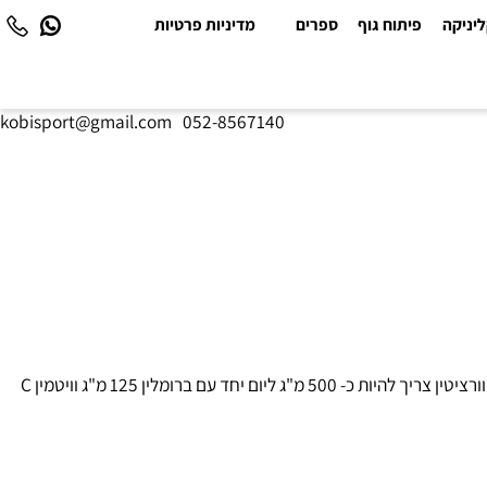
יקה
פיתוח גוף
ספרים
מדיניות פרטיות
kobisport@gmail.com
|
052-8567140
טיגון הבצל יעלה את רמת הקוורציטין שבו כב- 50%. בכדי לקבל את השפעתו המרבית של הקוורציטין יש צורך לשלבו עם ויטמין C וברומלין. המינון לקוורציטין צריך להיות כ- 500 מ"ג ליום יחד עם ברומלין 125 מ"ג וויטמין C