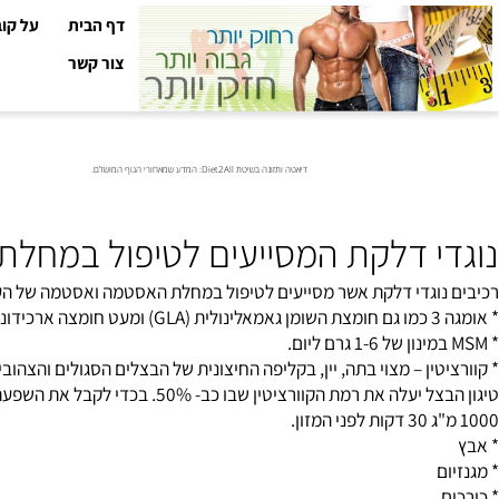
דף הבית
על קובי עזר
צור קשר
דיאטה ותזונה בשיטת Diet2All: המדע שמאחורי הגוף המושלם.
י דלקת המסייעים לטיפול במחלת א
וגדי דלקת אשר מסייעים לטיפול במחלת האסטמה ואסטמה של העור...
ין – מצוי בתה, יין, בקליפה החיצונית של הבצלים הסגולים והצהובים, א