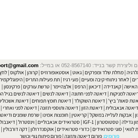
שר בנייד: 052-8567140
או במייל:
isport@gmail.com
|
מחלת שלד ומפרקים
|
גאוט
|
אוסטאופורוזיס
|
קרוהן
|
אולקוס
|
לחץ דם
חר ניתוחי קיבה ומעיים
| מעי רגיז |
תת פעילות התריס
|
היפוגליקמיה
|
ד
ה
|
קאנדידה
|
דיכאון
|
הרפס
|
אלצהיימר
|
טרשת עורקים
|
פרקינסון
|
למניקות
|
דיאטה לפני חתונה
|
דיאטה לנשים
|
דיאטה לנשים בגיל המע
ות' ביץ'
|
דיאטת השוקולד
|
דיאטת חומץ תפוחים
|
דיאטת אשכוליות
|
 אנאבולית
|
דיאטת הזון
|
דיאטה ותוספי תזונה
|
דיאטה לפני ואחרי
|
דיא
ות לעלייה במשקל
|
קריאטין
|
חומצות אמינו
|
שרפת שומנים ודיאטה
|
פ