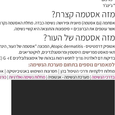
אסטמה קצרת?
ם אסטמה) מיוונית ופירושה: נשימה כבדה. מחלת האסטמה נקראת גם ג
ים את הברונכים = סימפונות והתוצאה היא קשיי נשימה.
אסטמה של העור?
ה מחלת עור המתבטאת בשטחי עור אדומים ומאוד מגרדים המופיעים בעיקר בקפלי העור במרפקים.
 מפרישים: היסטמין ופרוסטגלנדינים, לויקוטריאנים.
אלרגיה צריך לחפש רמות גבוהות של אימונוגלובלינים E ו- G (IGE ו- IGG).
ם נוספים בתחום מערכת הנשימה:
קתיות ודרכי הטיפול בהן
|
חסרונות השימוש באנטיביוטיקה
|
אסטמה 
שימה
|
מערכת הנשימה - אנטומיה
|
מחלות נשימה ואלרגיות
|
כורכום וא