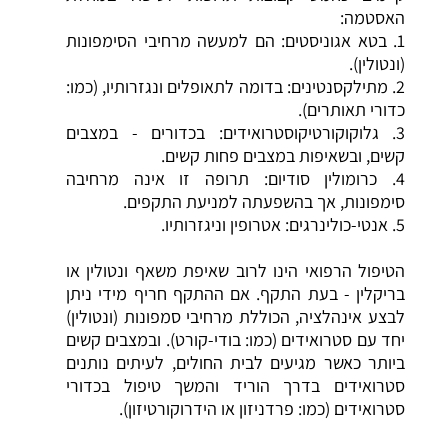
האסטמה:
1. בטא אגוניסטים: הם למעשה מרחיבי הסימפונות
(ונטולין).
2. מתילקסנטינים: בדומה לתאופלים ונגזרותיו, (כמו:
כדורי תאותרים).
3. גלוקוקורטיקוסטרואידים: בכדורים - במצבים
קשים, ובשאיפות במצבים פחות קשים.
4. כרומולין סודיום: תרופה זו אינה מרחיבה
סימפונות, אך בהשפעתה למניעת התקפים.
5. אנטי-כולינרגים: אטרופין וניגזרותיו.
הטיפול הרפואי הינו לרוב שאיפת משאף ונטולין או
בריקלין - בעת התקף. אם ההתקף חריף מידי ניתן
לבצע אינהלציה, הכוללת מרחיבי סמפונות (ונטולין)
יחד עם סטרואידים (כמו: בודי-קורט). ובמצבים קשים
ביותר כאשר מגיעים לבית החולים, לעיתים נותנים
סטרואידים בדרך הוריד והמשך טיפול בכדורי
סטרואידים (כמו: פרדניזון או הידרוקורטיזון).