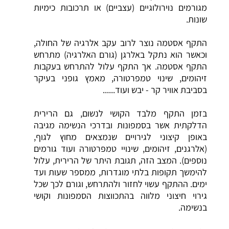
מגורמים נוירולוגיים (עצביים) או תרכובות כימיות
שונות.
התקף אסטמה נוצר לרוב עקב אלרגיה של החולה,
וכאשר הוא נתקל באלרגן (גורם
האלרגיה
) מתרחש
התקף אסטמה. אך התקף עלול להתרחש בעקבות
זיהומים, שינוי טמפרטורה, מאמץ גופני בעיקר
בסביבת אוויר קר - יבש ועוד......
בזמן התקף מלבד הקושי לנשום, גם הרירית
הדלקתית אשר בסמפונות ובדרכי הנשימה מגיבה
באופן קיצוני לגירויים שנמצאים מחוץ לגוף,
(אלרגנים, זיהומים, שינויי טמפרטורה ועוד גורמים
נוספים). המצב הזה, תגובת היתר של הרירית, עלול
להימשך תקופות בלתי מוגדרות, ממספר שעות ועד
ימים. ההתקף עשוי לחזור ולהתרחש, וגורם לכך שכל
גירוי חיצוני מלווה בהתכווצות הסמפונות וקושי
בנשימה.