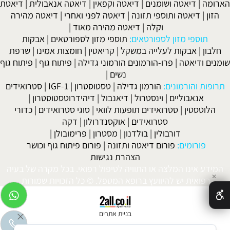
הארומה
|
דיאטה ושומנים
|
דיאטה וקפאין
|
דיאטה אנאבולית
|
דיאטת
הזון
|
דיאטה ותוספי תזונה
|
דיאטה לפני ואחרי
|
דיאטה מהירה
וקלה
|
דיאטה מהירה מאוד
|
תוספי מזון לספורטאים:
תוספי מזון לספורטאים
|
אבקות
חלבון
|
אבקות לעלייה במשקל
|
קריאטין
|
חומצות אמינו
|
שרפת
שומנים ודיאטה
|
פרו-הורמונים הורמוני גדילה
|
פיתוח גוף
|
פיתוח גוף
נשים
|
תרופות והורמונים:
הורמון גדילה
|
טסטוסטרון
|
IGF-1
|
סטרואידים
אנאבוליים
|
וינסטרול
|
דיאנבול
|
דיהידרוטסטוסטרון
|
הלוטסטין
|
סטרואידים תופעות לוואי
|
סוגי סטרואידים
|
כדורי
סטרואידים
|
אוקסנדרולון
|
דקה
דורבולין
|
בולדנון
|
מסטרון
|
פרימובולן
|
פורומים:
פורום דיאטה ותזונה
|
פורום פיתוח גוף וכושר
הצהרת נגישות
המידע אינו המלצה או התוויה לטיפול רפואי. בכל מקרה של בעיה
✕
רפואית יש להיוועץ ברופא המטפל. © כל הזכויות שמורות.
בניית אתרים