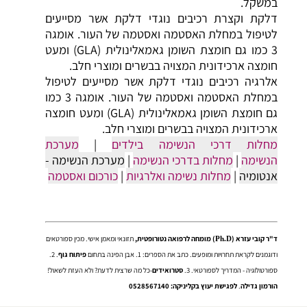
במשקל.
דלקת וקצרת
רכיבים נוגדי דלקת אשר מסייעים
לטיפול במחלת האסטמה ואסטמה של העור. אומגה
3 כמו גם חומצת השומן גאמאלינולית (GLA) ומעט
חומצה ארכידונית המצויה בבשרים ומוצרי חלב.
אלרגיה
רכיבים נוגדי דלקת אשר מסייעים לטיפול
במחלת האסטמה ואסטמה של העור. אומגה 3 כמו
גם חומצת השומן גאמאלינולית (GLA) ומעט חומצה
ארכידונית המצויה בבשרים ומוצרי חלב.
מחלות דרכי הנשימה בילדים
|
מערכת
הנשימה
|
מחלות בדרכי הנשימה
|
מערכת הנשימה -
אנטומיה
|
מחלות נשימה ואלרגיות
|
כורכום ואסטמה
ד"ר קובי עזרא (
) מומחה לרפואה נטורופטית,
תזונאי ומאמן אישי. מכין ספורטאים
Ph.D
ודוגמנים לקראת תחרויות ומופעים. כתב את הספרים: 1. אבן הפינה בתחום
פיתוח גוף
. 2.
ספורטולוגיה - המדריך לספורטאי. 3.
סטרואידים
-כל מה שרצית לדעת? ולא העזת לשאול!
הורמון גדילה
.
לפגישת יעוץ בקליניקה: 0528567140