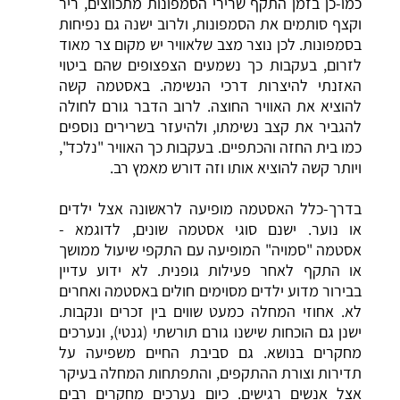
כמו-כן בזמן התקף שרירי הסמפונות מתכווצים, ריר
וקצף סותמים את הסמפונות, ולרוב ישנה גם נפיחות
בסמפונות. לכן נוצר מצב שלאוויר יש מקום צר מאוד
לזרום, בעקבות כך נשמעים הצפצופים שהם ביטוי
האזנתי להיצרות דרכי הנשימה. באסטמה קשה
להוציא את האוויר החוצה. לרוב הדבר גורם לחולה
להגביר את קצב נשימתו, ולהיעזר בשרירים נוספים
כמו בית החזה והכתפיים. בעקבות כך האוויר "נלכד",
ויותר קשה להוציא אותו וזה דורש מאמץ רב.
בדרך-כלל האסטמה מופיעה לראשונה אצל ילדים
או נוער. ישנם סוגי אסטמה שונים, לדוגמא -
אסטמה "סמויה" המופיעה עם התקפי שיעול ממושך
או התקף לאחר פעילות גופנית. לא ידוע עדיין
בבירור מדוע ילדים מסוימים חולים באסטמה ואחרים
לא. אחוזי המחלה כמעט שווים בין זכרים ונקבות.
ישנן גם הוכחות שישנו גורם תורשתי (גנטי), ונערכים
מחקרים בנושא. גם סביבת החיים משפיעה על
תדירות וצורת ההתקפים, והתפתחות המחלה בעיקר
אצל אנשים רגישים. כיום נערכים מחקרים רבים