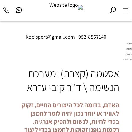
kobisport@gmail.com
|
052-8567140
דיאטה
ותזונה
בשיטת
Diet2All:
המדע
אסטמה (קצרת) ומערכת
שמאחורי
הגוף
המושלם.
הנשימה \ ד"ר קובי עזרא
האדם, בדומה לכל היצורים החיים, זקוק
לאוויר או יותר נכון יהיה לומר לחמצן
בכדי לחיות, לנשום ולהפיק אנרגיה.
רקמות גופנו זקוקות לחמצן בכדי ליצור