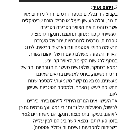
3
.
זיהום
אויר
:
בקבוצה זו נכללים מספר גורמים. החל מזיהום אויר
חיצוני, וכלה בעישון פעיל או סביל. הוכח שכימיקלים
אשר מזהמים את האוויר בסביבה בסביבה
תעשייתית, כגון: אוזון, תחמוצת חנקן ותחמוצת
גופרתית, גורמים לתגובתיות יתר של מערכת
הנשימה בחולי אסטמה וגם באנשים בריאים. למזג
האוויר השפעה משולבת עם זו של זיהום האוויר.
בנוסף לרגישות הקיימת לאוויר קר ויבש.
נמצא במחקר, שלאנשים מעשנים תגובתיות יתר של
דרכי הנשימה, ביחס לאנשים בריאים שאינם
מעשנים. נמצא גם קשר משמעותי למספר שנות
החשיפה לעישון האדם, ולמספר הסיגריות שעישן
ליום.
אך העישון אינו הגורם היחידי לזיהום ביתי. כיריים
לבישול, הפועלות על גז ותנורי נפט ועץ גורמים גם כן
לזיהום, בעיקר בתחמוצות חנקן. הם משחררים no2
בזמן פעילותם. נמצא קשר ביניהם לבין עלייה
בשכיחות להפרעות נשימתיות (כולל אסטמה).