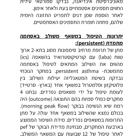
מאוניברסיטת אינדיאנה, נבדקו ספורטאי עילית
החווים תסמינים אסטמתיים בעת ולאחר אימון.
לאחר הוספת שמן דגים לתפריט התזונה היומית
שלהם, פחתה חומרת התסמינים האסתמטיים.
יתרונות הטיפול במשאף משולב באסתמה
מתמדת (persistent):
מתן של תרופת מרחיב סימפונות מסוג בתא-2 ארוך
טווח (laba) עם קורטיקוסטרואיד בהשאפה (ics)
מהווים את השילוב המתאים לטיפול באסתמה
מתמשכת- persistent asthma. במחקר הנוכחי
נבדקה בשיטת המטאנליזה יעילות השילוב בין
פלוטיקזון וסלמטרול במשאף אחד (בארץ- סרטייד)
לעומת טיפול על ידי משאפים נפרדים. נבחנו 4
מחקרים כפולי סמיות בהם התוצאה (outcome) היה
רמת שיא הנשיפה בבוקר (morning peak flow).
בכולם נמצא שהשילוב במשאף אחד עולה על מתן
התרופות במשאפים נפרדים. מידת השיפור הממוצע
בארבעת המחקרים, מבחינת מדידת הבוקר של pef
לאחר טיפול של 12 שבועות עם המשאף המשולב,