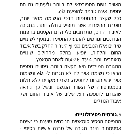
האוויר נושם הספורטאי לח ביותר ולעיתים גם חם
יחסית, אינה גורמת להופעת eia.
ככל שקצב התחממות דרכי הנשימה מהיר יותר,
חומרת ההיצרות אשר תופיע גדולה יותר. בתגובה
לאיבוד החום, מתרחבים כלי הדם הקטנים בדפנות
הברונכים וגורמים להופעת החסימה. בנוסף לשינויים
מידיים אילו הנובעים מכיווץ השריר החלק בשל איבוד
החום והלחות, יופיעו בחלק מהחולים שינויים
מאוחרים יותר, 4 עד 6 שעות לאחר המאמץ.
התגובה המיידית היא הקשה ביותר. ניסויים נוספים
הראו כי נשימת אויר לח לא תגרום ל- eia ונשימות
אויר יבש תגרום לתופעה. בשני המקרים ללא תלות
בטמפרטורה של האוויר הננשם. ובשל כך ניראה
שהגורם לתופעה הוא שלוב של איבוד החום ושל
איבוד הנוזלים.
6
.
גורמים
פסיכולוגיים
:
התפיסה הפסיכוסומאטית הנוכחית טוענת כי נשימה
אסטמתית הינה תגובה של מבנה אישיות בסיסי -