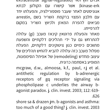
kinase-erk) אשר קישורו עם הקולטן לבתא
אגוניסטים לאחר שעבר פוספורילציה, והפעלתו יחד
עם חלבון המצוי ברקמת השריר בשם ,arrestin
מביאים להפרת המאזן ולכיווץ השריר במקום
להרפייתו.
מאחר והפעלת פרוטאין קינאז מעכב (gi) עלולה
להתרחש גם על ידי
תהליכים דלקתיים
והשפעת
מתווכים כימיים כגון ציטוקינים
דלקתיים
, הפעלת
מסלול מעכב כזה עלולה להביא להחיש תהליכים של
עיצוב-מחדש (remodeling) של אפיתל הסימפונות,
המופיע באסתמה כרונית.
mcgraw, d.w., almoosa, k.f., paul, r.j et al.
antithetic regulation by b-adrenergic
receptors of gq receptor signaling via
phospholipase c underlies the airway b-
agonist paradox. j. clin. invest. 2003; 112: 619-
626.
shore sa & drazen jm. b-agonists and asthma:
too much of a good thing? j. clin. invest. 2003