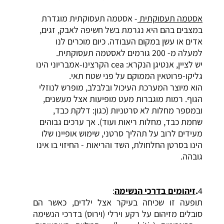
אסטמה תעסוקתית
- אסטמה תעסוקתית מוגדרת
במצבים בהם היא נגרמת בשל חשיפה לאבק, זגים,
אדים או עשן במקום העבודה. כיום מוכרים לנו
למעלה מ- 200 גורמים לאסטמה תעסוקתית.
יש לציין, אנטיגן הנקרא: cea הקרצינו-אמבריוני הינו
גליקו-פרוטאין הממוקם על פני שטח תאי.
הוא מיוצר המערכת העיכול ובלבלב, מופרש לנוזלי
הגוף. רמות מוגברות מעט מופיעות אצל מעשנים,
ובמספר מחלות לא סרטניות (כגון:
דלקת
כבד,
שחמת כבד, מחלות ריאות ועוד). אך ערכים גבוהים
מעידים לרוב על תהליך סרטני, שימוש אופיינו שלו
הינו בסרטן החלחולת, השד והריאות - החיזוי בו אינו
גובהה.
4
.
זיהומים בדרכי
הנשימה
:
תופעה זו שכיחה בעיקר אצל ילדים, כאשר הם
סובלים מזיהום על רקע וירלי (וירוס) בדרכי הנשימה