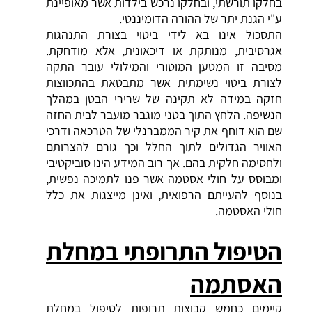
בחלקו תורשתי, ובחלקו נרכש בילדות אשר מאופיינת
ע"י הגנת יתר של ההורה הדומיננטי.
התסכול אינו בא לידי ביטוי בצורת התנהגות
אגרסיבית, מנותקת או דיכאונית, אלא מודחקת.
מסיבה זו המטען המוטורי והמילולי עובר התקה
לצורת ביטוי נשימתית אשר מתבטאת בהתכווצות
חזקה במידה לא תקינה של שרירי הבטן במהלך
הנשיפה. הלחץ התוך בטני מוגבר מועבר לבית החזה
שם הוא דוחף את קיר הממברנלי של הטרכאה ודרכי
האוויר הגדולים לתוך החלל וכך גורם להצרותם
ולחסימה חלקית בהם. אך רוב המידע הינו סוביקטיבי
ומבוסס על חולי אסטמה אשר פנו לתמיכה נפשית,
בנוסף להעייתם הרפואית, ואינן מייצגות את כלל
חולי האסטמה.
הטיפול
התרופתי במחלת
האסתמה
קיימים כחמש קבוצות תרופות לטיפול במחלת