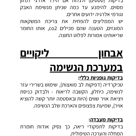
בדיקות (טסטים) ולגלות אם הילד אלרגי למזון
מסוים. להימנע עד כמה שניתן מנשימת האבק
וגורמי אלרגיה ידועים אחרים.
יש הממליצים להפחית את צריכת המשקאות
המוגזים, הטענה שהם מכילים co2, אותו החומר
שריאותינו אמורות לפלוט החוצה.
אבחון ליקויים
במערכת
הנשימה
בדיקות
גופניות כללי
:
טכיקרדיה (דפיקות לב מואצות), שימוש בשרירי עזר
ל
נשימה
, כיחלון, הקשבה לריאות - ולבדוק כניסת
ויציאת אויר שווים (היות ובאסטמה יותר קשה להוציא
אויר), שמיעת צפצופים והארכת שלב הנשיפה.
בדיקות
מעבדה
:
בדיקות לתפקודי ריאה, כך נסיק אודות חומרת
המחלה והערכה הטיפולית.