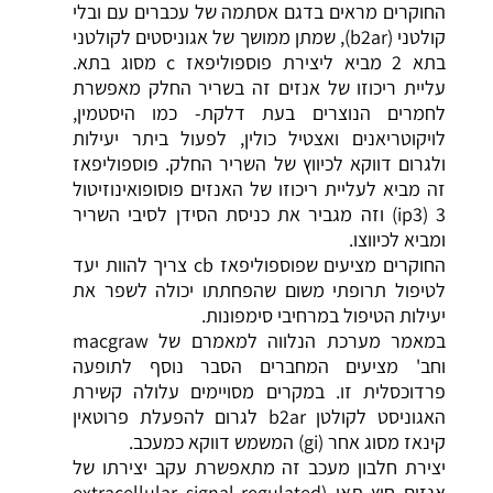
החוקרים מראים בדגם אסתמה של עכברים עם ובלי
קולטני (b2ar), שמתן ממושך של אגוניסטים לקולטני
בתא 2 מביא ליצירת פוספוליפאז c מסוג בתא.
עליית ריכוזו של אנזים זה בשריר החלק מאפשרת
לחמרים הנוצרים בעת
דלקת
- כמו היסטמין,
לויקוטריאנים ואצטיל כולין, לפעול ביתר יעילות
ולגרום דווקא לכיווץ של השריר החלק. פוספוליפאז
זה מביא לעליית ריכוזו של האנזים פוסופואינוזיטול
3 (ip3) וזה מגביר את כניסת הסידן לסיבי השריר
ומביא לכיווצו.
החוקרים מציעים שפוספוליפאז cb צריך להוות יעד
לטיפול תרופתי משום שהפחתתו יכולה לשפר את
יעילות הטיפול במרחיבי סימפונות.
במאמר מערכת הנלווה למאמרם של macgraw
וחב' מציעים המחברים הסבר נוסף לתופעה
פרדוכסלית זו. במקרים מסויימים עלולה קשירת
האגוניסט לקולטן b2ar לגרום להפעלת פרוטאין
קינאז מסוג אחר (gi) המשמש דווקא כמעכב.
יצירת חלבון מעכב זה מתאפשרת עקב יצירתו של
אנזים חוץ תאי (extracellular signal-regulated