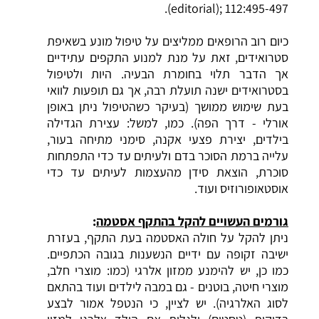
(editorial); 112:495-497.
כיום רוב הרופאים ממליצים על טיפול מונע בשאיפת
סטרואידים, זאת על מנת למנוע התקפים עתידיים
אך הדבר תלוי בחומרת הבעיה. היות ולטיפול
בסטרואידים ישנה תועלת רבה, אך גם תופעות לוואי
בעת שימוש ממושך (בעיקר כשהטיפול ניתן באופן
אורלי - דרך הפה). כמו, למשל: עצירת הגדילה
בילדים, יצירת פצעי אקנה, סימני מתיחה בעור,
עלייה ברמת הסוכר בדם ולעיתים עד כדי התפתחות
סוכרת, הוצאת סידן מהעצמות לעיתים עד כדי
אוסטאופורוזיס ועוד.
גורמים העשויים
להקל בהתקף אסטמה
:
ניתן להקל על חולה האסטמה בעת התקף, בעזרת
ישיבה זקופה עם ידיים הנשענות בגובה הכתפיים.
כמו כן, יש להימנע ממזון אלרגי (כמו: מוצרי חלב,
מוצרי חיטה, בוטנים - גם במבה לילדים ועוד בהתאם
לסוג האלרגיה). יש לציין, כי הנטפל אמור לבצע