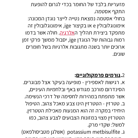
מזעריות בלבד של החומר בכדי לגרום להופעת
התקף אסטמה.
בחולי אסטמה נמצאת נטייה לייצר נוגדן המכונה:
אימונוגלובולין e או בקיצור ige, אימונוגלובולין זה
מתפקד ביצירת תהליך ה
אלרגיה
. חולה אשר בדמו
רמות גבוהות של הנוגדן ige, יסבול ממשך פרקי זמן
ארוכים יותר בשנה מתגובות אלרגיות בשל חומרים
שונים.
2
.
גורמים פרמקולוגיים
:
א. רגישות לאספירין - מופיעה בעיקר אצל מבוגרים.
הסינדרום מורכב מגודש באף ובלחמיות העיניים,
אשר מתפתח במהירות לחסימה של דרכי הנשימה.
ב. טטרזין - הטטרזין הינו צבע מאכל צהוב. הטיפול
היחידי במקרה זה הוא המנעות מאכילת הטטרזין.
הטטרזין מצוי במזונות הצבועים לצבע צהוב, כמו
למשל: שקדי מרק.
ג. potassium metbisulfite (אשלגן מטביסולפאט)