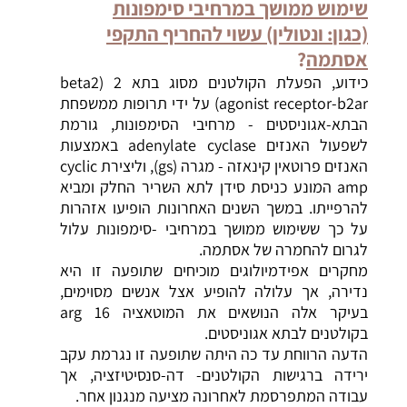
שימוש ממושך במרחיבי סימפונות
(כגון
:
ונטולין) עשוי להחריף התקפי
אסתמה
?
כידוע, הפעלת הקולטנים מסוג בתא 2 (beta2
agonist receptor-b2ar) על ידי תרופות ממשפחת
הבתא-אגוניסטים - מרחיבי הסימפונות, גורמת
לשפעול האנזים adenylate cyclase באמצעות
האנזים פרוטאין קינאזה - מגרה (gs), וליצירת cyclic
amp המונע כניסת סידן לתא השריר החלק ומביא
להרפייתו. במשך השנים האחרונות הופיעו אזהרות
על כך ששימוש ממושך במרחיבי -סימפונות עלול
לגרום להחמרה של אסתמה.
מחקרים אפידמיולוגים מוכיחים שתופעה זו היא
נדירה, אך עלולה להופיע אצל אנשים מסוימים,
בעיקר אלה הנושאים את המוטאציה arg 16
בקולטנים לבתא אגוניסטים.
הדעה הרווחת עד כה היתה שתופעה זו נגרמת עקב
ירידה ברגישות הקולטנים- דה-סנסיטיזציה, אך
עבודה המתפרסמת לאחרונה מציעה מנגנון אחר.