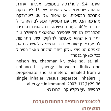
הייתה 5.4 ליטר/דקה בממוצע. אנליזה אחרת
הראתה שהסיכוי להשיג שיפור של 15 ליטר/דקה
מהרמה הבסיסית, או שיפור של 30 ליטר/דקה
מהרמה הבסיסית עם המשאף המשולב היה גדול
יותר ב-40% לעומת השימוש במשאפים נפרדים.
המחברים מניחים שהסיבה שהמשאף המשולב טוב
יותר היא שהוא מאפשר לחלקיקי שתי התרופות
להגיע באופן שווה אל דרכי הנשימה ולהשיג שם את
האפקט הטיפולי שלהן ביתר הצלחה מאשר בטיפול
בכל משאף בנפרד.
nelson hs, chapman kr, pyke sd, et. al..
enhanced synergy between fluticasone
propionate and salmeterol inhaled from a
single inhaler versus separate inhalers. j
allergy clin immunol. 2003; 112(1):29-36
לפגישת יעוץ בקליניקה - לחצו כאן!
למאמרים נוספים בתחום מערכת
הנשימה: