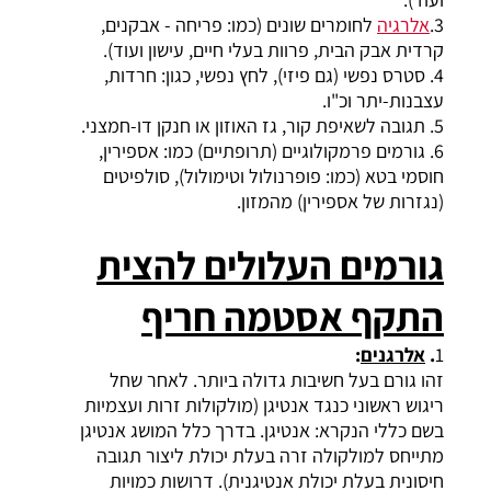
3.
אלרגיה
לחומרים שונים (כמו: פריחה - אבקנים,
קרדית אבק הבית, פרוות בעלי חיים, עישון ועוד).
4. סטרס נפשי (גם פיזי), לחץ נפשי, כגון: חרדות,
עצבנות-יתר וכ"ו.
5. תגובה לשאיפת קור, גז האוזון או חנקן דו-חמצני.
6. גורמים פרמקולוגיים (תרופתיים) כמו: אספירין,
חוסמי בטא (כמו: פופרנולול וטימולול), סולפיטים
(נגזרות של אספירין) מהמזון.
גורמים
העלולים להצית
התקף אסטמה
חריף
1
.
אלרגנים
:
זהו גורם בעל חשיבות גדולה ביותר. לאחר שחל
ריגוש ראשוני כנגד אנטיגן (מולקולות זרות ועצמיות
בשם כללי הנקרא: אנטיגן. בדרך כלל המושג אנטיגן
מתייחס למולקולה זרה בעלת יכולת ליצור תגובה
חיסונית בעלת יכולת אנטיגנית). דרושות כמויות