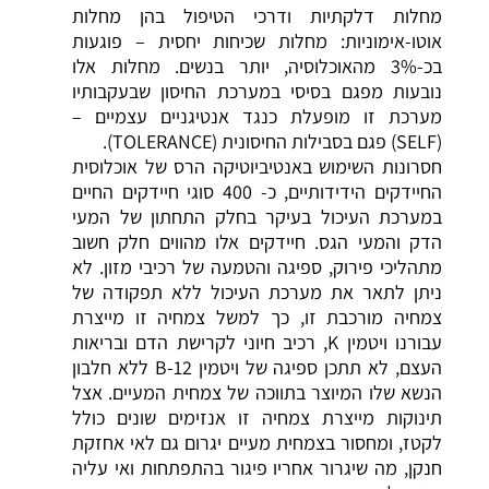
מחלות דלקתיות ודרכי הטיפול בהן
מחלות
אוטו-אימוניות: מחלות שכיחות יחסית – פוגעות
בכ-3% מהאוכלוסיה, יותר בנשים. מחלות אלו
נובעות מפגם בסיסי במערכת החיסון שבעקבותיו
מערכת זו מופעלת כנגד אנטיגניים עצמיים –
(SELF) פגם בסבילות החיסונית (TOLERANCE).
חסרונות השימוש באנטיביוטיקה
הרס של אוכלוסית
החיידקים הידידותיים, כ- 400 סוגי חיידקים החיים
במערכת העיכול בעיקר בחלק התחתון של המעי
הדק והמעי הגס. חיידקים אלו מהווים חלק חשוב
מתהליכי פירוק, ספיגה והטמעה של רכיבי מזון. לא
ניתן לתאר את מערכת העיכול ללא תפקודה של
צמחיה מורכבת זו, כך למשל צמחיה זו מייצרת
עבורנו ויטמין K, רכיב חיוני לקרישת הדם ובריאות
העצם, לא תתכן ספיגה של ויטמין B-12 ללא חלבון
הנשא שלו המיוצר בתווכה של צמחית המעיים. אצל
תינוקות מייצרת צמחיה זו אנזימים שונים כולל
לקטז, ומחסור בצמחית מעיים יגרום גם לאי אחזקת
חנקן, מה שיגרור אחריו פיגור בהתפתחות ואי עליה