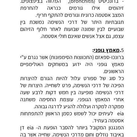
- ברונכיטיס (bronchitis), המלווה בציפצופים.
זיהומים אילו גורמים כנראה להחרפת
המצב אסטמה כרונית וגורמים להתקף חריף.
תגובתיות היתר של דרכי הנשימה נמשכת בין
שבועיים לבין שמונה שבועות לאחר חלוף הזיהום
עצמו, גם אצל אנשים שאינם חולי אסטמה.
5
.
מאמץ
גופני
:
ברונכו-ספאזם (התכווצות הסימפונות) אשר נגרם ע"י
מאמץ גופני היה ידוע במשחקים האולימפיים
הראשונים.
כל סוג של ספורט עלול להיות הגורם להיצרות
הפיכה של דרכי הנשימה, פרט לשחייה. היצרות של
דרכי הנשימה מופיעה בין חמש דקות לרבע שעה
אחרי המאמץ הגופני. עוצמת החסימה משתנה
ממקרה למקרה ועלולה להגיע לדרגה גבוהה.
eia לעיתים יכול לשמש כסמן הראשון להתפתחות
אסטמה בעתיד.
המנגנון המקובל ביותר להסבר הופעת ה- eia דן
באיבוד נוזלים וחום מדרכי הנשימה. שחייה אשר בה