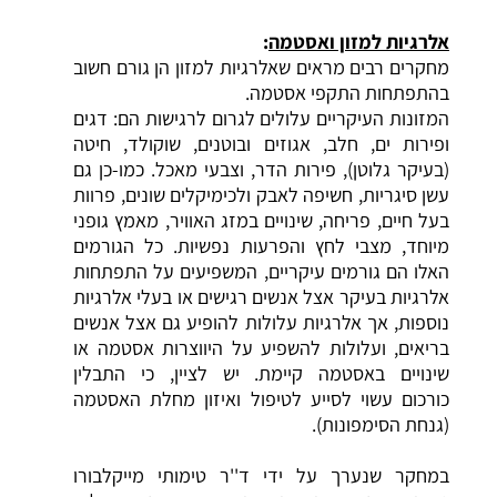
אלרגיות
למזון
ואסטמה
:
מחקרים רבים מראים שאלרגיות למזון הן גורם חשוב
בהתפתחות התקפי אסטמה.
המזונות העיקריים עלולים לגרום לרגישות הם: דגים
ופירות ים, חלב, אגוזים ובוטנים, שוקולד, חיטה
(בעיקר גלוטן), פירות הדר, וצבעי מאכל. כמו-כן גם
עשן סיגריות, חשיפה לאבק ולכימיקלים שונים, פרוות
בעל חיים, פריחה, שינויים במזג האוויר, מאמץ גופני
מיוחד, מצבי לחץ והפרעות נפשיות. כל הגורמים
האלו הם גורמים עיקריים, המשפיעים על התפתחות
אלרגיות בעיקר אצל אנשים רגישים או בעלי אלרגיות
נוספות, אך אלרגיות עלולות להופיע גם אצל אנשים
בריאים, ועלולות להשפיע על היווצרות אסטמה או
שינויים באסטמה קיימת. יש לציין, כי
התבלין
כורכום
עשוי לסייע לטיפול ואיזון מחלת האסטמה
(גנחת הסימפונות).
במחקר שנערך על ידי ד''ר טימותי מייקלבורו