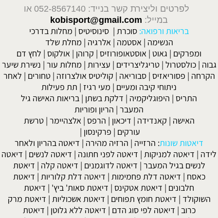
לפרטים וליצירת קשר בנייד: 052-8567140
או
במייל:
kobisport@gmail.com
בריאות ורפואה:
סוכרת
|
סינוסיטיס
|
מחלות בדרכי
הנשימה
|
אסטמה
|
אלרגיה
|
מחלת שלד
ומפרקים
|
גאוט
|
אוסטאופורוזיס
|
קרוהן
|
אולקוס
|
לחץ דם
גבוה
|
כולסטרול
|
טריגליצרידים
|
עצירות
|
מחלות עור
|
נשירת שיער
הקרחה
|
פסוריאזיס
|
סבוריאה
|
קוליטיס אולצרוזה
|
טחורים
|
לאחר
ניתוחי קיבה ומעיים
| מעי רגיז |
תת פעילות
התריס
|
היפוגליקמיה
|
דלקת בשתן
|
בריאות האישה גיל
המעבר
|
הריון ופוריות
האישה
|
קאנדידה
|
דיכאון
|
הרפס
|
אלצהיימר
|
טרשת
עורקים
|
פרקינסון
|
דיאטות שונות
:
הרזייה
|
הרזיה מהירה
|
דיאטה בהריון ולאחר
לידה
|
דיאטה למניקות
|
דיאטה לפני חתונה
|
דיאטה לנשים
|
דיאטה
לנשים בגיל המעבר
|
דיאטה לדוגמנים
|
דיאטה קלה
|
דיאטת
כאסח
|
דיאטה דלת פחמימות
|
דיאטה דלת קלוריות
|
דיאטת
חלבונים
|
דיאטת אטקינס
|
דיאטת סאות' ביץ'
|
דיאטת
השוקולד
|
דיאטת חומץ תפוחים
|
דיאטת אשכוליות
|
דיאטת מרק
כרוב
|
דיאטה לפי סוג הדם
|
דיאטה ללא גלוטן
|
דיאטת