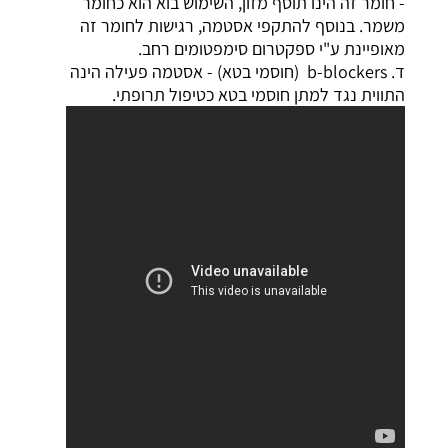
- חומר זה הינו תוסף מזון, השימוש בוא הוא כחומר
משמר. בנוסף להתקפי אסטמה, רגישות לחומר זה
מאופיינת ע"י ספקטרום סימפטומים רחב.
ד. b-blockers (חוסמי בטא) - אסטמה פעילה הינה
התווית נגד למתן חוסמי בטא כטיפול תרופתי.