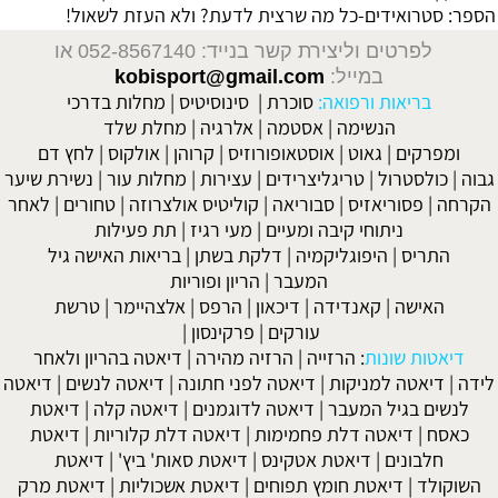
הספר:
סטרואידים-כל מה שרצית לדעת? ולא העזת לשאול!
לפרטים וליצירת קשר בנייד: 052-8567140
או
במייל:
kobisport@gmail.com
בריאות ורפואה:
סוכרת
|
סינוסיטיס
|
מחלות בדרכי
הנשימה
|
אסטמה
|
אלרגיה
|
מחלת שלד
ומפרקים
|
גאוט
|
אוסטאופורוזיס
|
קרוהן
|
אולקוס
|
לחץ דם
גבוה
|
כולסטרול
|
טריגליצרידים
|
עצירות
|
מחלות עור
|
נשירת שיער
הקרחה
|
פסוריאזיס
|
סבוריאה
|
קוליטיס אולצרוזה
|
טחורים
|
לאחר
ניתוחי קיבה ומעיים
| מעי רגיז |
תת פעילות
התריס
|
היפוגליקמיה
|
דלקת בשתן
|
בריאות האישה גיל
המעבר
|
הריון ופוריות
האישה
|
קאנדידה
|
דיכאון
|
הרפס
|
אלצהיימר
|
טרשת
עורקים
|
פרקינסון
|
דיאטות שונות
:
הרזייה
|
הרזיה מהירה
|
דיאטה בהריון ולאחר
לידה
|
דיאטה למניקות
|
דיאטה לפני חתונה
|
דיאטה לנשים
|
דיאטה
לנשים בגיל המעבר
|
דיאטה לדוגמנים
|
דיאטה קלה
|
דיאטת
כאסח
|
דיאטה דלת פחמימות
|
דיאטה דלת קלוריות
|
דיאטת
חלבונים
|
דיאטת אטקינס
|
דיאטת סאות' ביץ'
|
דיאטת
השוקולד
|
דיאטת חומץ תפוחים
|
דיאטת אשכוליות
|
דיאטת מרק