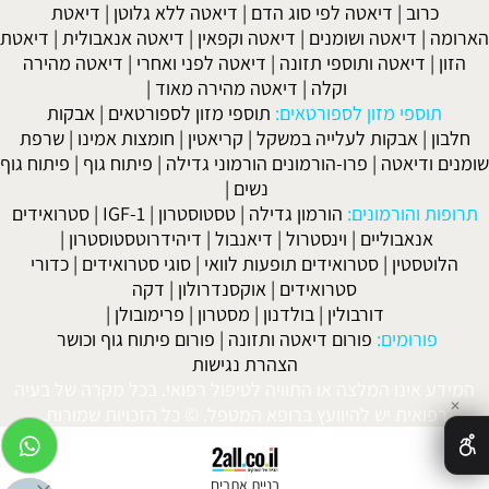
כרוב
|
דיאטה לפי סוג הדם
|
דיאטה ללא גלוטן
|
דיאטת
הארומה
|
דיאטה ושומנים
|
דיאטה וקפאין
|
דיאטה אנאבולית
|
דיאטת
הזון
|
דיאטה ותוספי תזונה
|
דיאטה לפני ואחרי
|
דיאטה מהירה
וקלה
|
דיאטה מהירה מאוד
|
תוספי מזון לספורטאים:
תוספי מזון לספורטאים
|
אבקות
חלבון
|
אבקות לעלייה במשקל
|
קריאטין
|
חומצות אמינו
|
שרפת
שומנים ודיאטה
|
פרו-הורמונים הורמוני גדילה
|
פיתוח גוף
|
פיתוח גוף
נשים
|
תרופות והורמונים:
הורמון גדילה
|
טסטוסטרון
|
IGF-1
|
סטרואידים
אנאבוליים
|
וינסטרול
|
דיאנבול
|
דיהידרוטסטוסטרון
|
הלוטסטין
|
סטרואידים תופעות לוואי
|
סוגי סטרואידים
|
כדורי
סטרואידים
|
אוקסנדרולון
|
דקה
דורבולין
|
בולדנון
|
מסטרון
|
פרימובולן
|
פורומים:
פורום דיאטה ותזונה
|
פורום פיתוח גוף וכושר
הצהרת נגישות
המידע אינו המלצה או התוויה לטיפול רפואי. בכל מקרה של בעיה
✕
רפואית יש להיוועץ ברופא המטפל. © כל הזכויות שמורות.
בניית אתרים