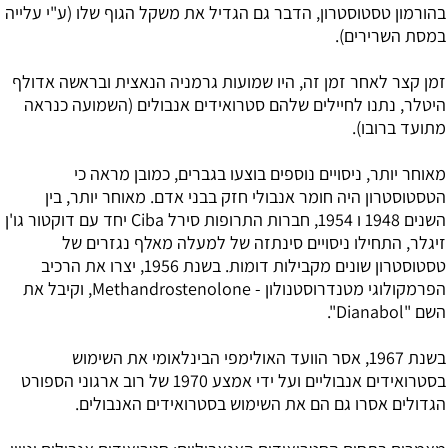
בהורמון טסטוסטרון, הדבר גם הגדיל את משקל הגוף שלו (ע"י עלייה
במסת השרירים).
זמן קצר לאחר זמן זה, היו שמועות גרמניה הנאצית ובראשה אדולף
היטלר, נתנו לחיילים שלהם סטרואידים אנבולים (השמועה כנראה
מתועד ברובו).
מאוחר יותר, ניסויים נוספים בוצעו בגברים, כמובן מראה כי
הטסטוסטרון היה חומר אנבולי חזק בבני אדם. מאוחר יותר, בין
השנים 1948 ו 1954, חברות התרופות סירל Ciba יחד עם דוקטור גו'ן
זיגלר, התחילו ניסויים סינתזה של למעלה מאלף נגזרים של
טסטוסטרון שונים מקבילות דומות. בשנת 1956, יצרו את הרכיב
הפרמקולוגי מטנדרוסטנולון - Methandrostenolone, וקיבל את
השם "Dianabol".
בשנת 1967, אסר הוועד האולימפי הבינלאומי את השימוש
בסטרואידים אנבוליים ועל ידי אמצע 1970 של רוב ארגוני הספורט
הגדולים אסרו גם הם את השימוש בסטרואידים האנבולים.