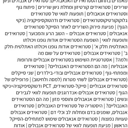
מאמרים בתחום הסטרואידים האנאבוליים:
סטרואידים אנבולים וניוון
שרירים
|
סטרואידים קורטיזון ומחלת ניוון שרירים
|
פיתוח גוף
וסטרואידים אנאבולים
|
תופעות לוואי של סטרואידים
גלוקוקורטיקוסטרואידים
|
סטרואידים ודהטוקסיפיקציה (ניקוי
הגוף)
|
מניעת פירוק השרירים לאחר הסייקל סטרואידים
אנאבולים
|
סטרואידים אנבולים – הטוב הרע והמכוער
|
סטרואידים
ותופעות לוואי
|
השפעת הסטרואידים אודות גופנו ויכולתו
האתלטית
חלק א' |
סטרואידים אודות גופנו ויכולתו האתלטית
-חלק
ב' |
סטרואידים אנבולים
|
סטרואידים על שום מה
ולמה?
|
אסטרטגיית השימוש בסטרואידים אנבוליים ותרופות
אנבוליות
|
מה הם הסטרואידים האנבוליים?
|
סטרואידים
ומפתחי-גוף
|
סטרואידים אנבוליים ובודי-בילדרים
|
שני סייקלים
(סטרואידים אנבולים) לשתי מטרות (למסה ולחיטוב)
|
פרופילים של
סטרואידים אנבוליים
|
סייקל-סטרואידים, PCT ודטוקסיפיקציה=ניקוי
הגוף
|
סטרואידים אנבולים-אנדרוגנים תופעות לוואי לגבירים
ונשים
|
סטרואידים אנאבולים ותוספי מזון
|
מה הם הסטרואידים
האנבוליים?
|
היסטוריה של סטרואידים האנבולים
|
סטרואידים
אנבולים, שומנים בדם ומחלות לב וכלי דם
|
סטרואידים אנבולים
טעויות נפוצות
|
סטרואידים אנאבולים שימוש למתחילים-הסייקל
הראשון
|
מניעת תופעות לוואי של סטרואידים אנבולים
| אודות