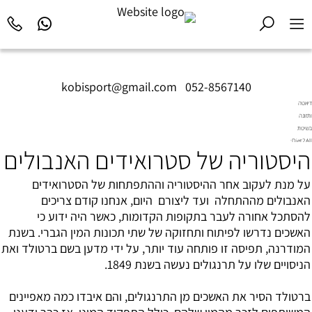
kobisport@gmail.com
|
052-8567140
דיאטה
ותזונה
בשיטת
Diet2All:
היסטוריה של סטרואידים האנבולים
המדע
שמאחורי
הגוף
על מנת לעקוב אחר ההיסטוריה וההתפתחות של הסטרואידים
המושלם.
האנבולים מההתחלה ועד ליצורם היום, אנחנו קודם צריכים
להסתכל אחורה לעבר בתקופות הקדומות, כאשר היה ידוע כי
האשכים נדרשו לפיתוח ותחזוקה של שתי תכונות המין הגברי. בשנת
המודרנה, תפיסה זו פותחה עוד יותר, על ידי מדען בשם ברטולד ואת
הניסויים שלו על תרנגולים נעשה בשנת 1849.
ברטולד הסיר את האשכים מן התרנגולים, והם איבדו כמה מאפיינים