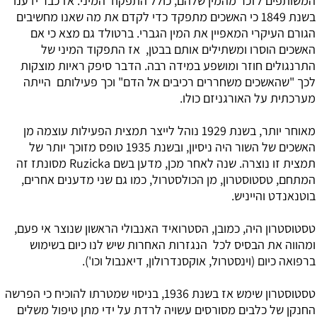
המשותפים לזכר מהמין שלהם, כולל התפקוד המיני. אז כבר ידענו
בשנת 1849 כי האשכים מתפקד כדי לקדם את מה שאנו מחשיבים
הגורם העיקרי המאפיין את המין הגברי. ברטולד גם מצא כי אם
האשכים הוסרו ומשתילים אותם בבטן, אז התפקוד המיני של
התרנגולים חוזר ומושפע במידה רבה. הדבר סיפק ראיות מוצקות
לכך "שהאשכים משחררים רכיבים אל הדם" וכך פעילותם הייתה
מערכתית על האורגניזם כולו.
מאוחר יותר, בשנת 1929 נוהל לייצר תמצית הפעילות עוצמה מן
האשכים של השור היה ניסיון, ובשנת 1935 טופס מזוכך יותר של
תמצית זו נוצרה. שנה לאחר מכן, מדען בשם Ruzicka מסונתז זה
המתחם, טסטוסטרון, מן הכולסטרול, כמו גם שני מדענים אחרים,
בוטנאנדט והייניש.
טסטוסטרון היה, כמובן, הסטרואיד האנבולי הראשון שנוצר אי פעם,
ומהווה את הבסיס לכל הנגזרות האחרות שיש לנו כיום בשימוש
ברפואה כיום (וינסטרול, אוקסנדרולון, דיאנבול וכו').
טסטוסטרון שימש אז בשנת 1936, בניסוי שמטרתו להוכיח כי הפרשה
החנקן של כלבים מסורסים עשויה לרדת על ידי מתן טיפול משלים