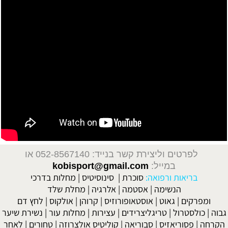
לפרטים וליצירת קשר בנייד: 052-8567140
או
במייל:
kobisport@gmail.com
בריאות ורפואה:
סוכרת
|
סינוסיטיס
|
מחלות בדרכי
הנשימה
|
אסטמה
|
אלרגיה
|
מחלת שלד
ומפרקים
|
גאוט
|
אוסטאופורוזיס
|
קרוהן
|
אולקוס
|
לחץ דם
גבוה
|
כולסטרול
|
טריגליצרידים
|
עצירות
|
מחלות עור
|
נשירת שיער
הקרחה
|
פסוריאזיס
|
סבוריאה
|
קוליטיס אולצרוזה
|
טחורים
|
לאחר