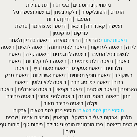
ניתוחי קיבה ומעיים
| מעי רגיז |
תת פעילות
התריס
|
היפוגליקמיה
|
דלקת בשתן
|
בריאות האישה גיל
המעבר
|
הריון ופוריות
האישה
|
קאנדידה
|
דיכאון
|
הרפס
|
אלצהיימר
|
טרשת
עורקים
|
פרקינסון
|
דיאטות שונות
:
הרזייה
|
הרזיה מהירה
|
דיאטה בהריון ולאחר
לידה
|
דיאטה למניקות
|
דיאטה לפני חתונה
|
דיאטה לנשים
|
דיאטה
לנשים בגיל המעבר
|
דיאטה לדוגמנים
|
דיאטה קלה
|
דיאטת
כאסח
|
דיאטה דלת פחמימות
|
דיאטה דלת קלוריות
|
דיאטת
חלבונים
|
דיאטת אטקינס
|
דיאטת סאות' ביץ'
|
דיאטת
השוקולד
|
דיאטת חומץ תפוחים
|
דיאטת אשכוליות
|
דיאטת מרק
כרוב
|
דיאטה לפי סוג הדם
|
דיאטה ללא גלוטן
|
דיאטת
הארומה
|
דיאטה ושומנים
|
דיאטה וקפאין
|
דיאטה אנאבולית
|
דיאטת
הזון
|
דיאטה ותוספי תזונה
|
דיאטה לפני ואחרי
|
דיאטה מהירה
וקלה
|
דיאטה מהירה מאוד
|
תוספי מזון לספורטאים:
תוספי מזון לספורטאים
|
אבקות
חלבון
|
אבקות לעלייה במשקל
|
קריאטין
|
חומצות אמינו
|
שרפת
שומנים ודיאטה
|
פרו-הורמונים הורמוני גדילה
|
פיתוח גוף
|
פיתוח גוף
נשים
|