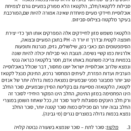
סבילות ללקטאז/חלב, הלקטאז הלא מפורק במעיים גורם לצמיחת
אוכלוסיית חיידקי מעיים מיוחדת שאינה אמורה להיות שם,המורכבת
בעיקר מלקטוז-בצילוס-סביזוס.
הלקטאז משמש מזון לחיידקים אלה המפרקים אותו תוך כדי יצירת
חומצה לקטית ובדרך זו יורד ה- PH בתוכן המעיים ובצואה,
הסימפטומים הם: כאבי בטן, שילשולים, גזים, מגרנות ותופעות
אלרגיות כמו קשיי נשימה. תגובת האי סבילות יכולה להיות שונה
בכמויות צריכה משתנות באותו אדם, חסר בלקטאז כנראה גנטי
ונמצא שלרוב אוכלוסיית ישראל ישנו מחסור, דבר שכולל באוכלוסייה
הערבית ועדות המזרח, לעיתים המחסור נרכש, התינוק מנצל לקטאז
טוב יותר ממבוגר מפני שבמעיים נמצאת כמות גדולה יותר של אנזים
לקטאז, הלקטאזה מסייעת גם בקליטת הסידן שבמעיים, סוכר החלב
הינו הפחמימה במזון התינוק, החלב הינו המקור היחידי לסוכר זה
ורק חלב היונקים מסוגלות ליצור סוכר זה, ככל שאחוז השומן במוצרי
החלב גבוה יותר הם מכילים כמות סוכר קטנה יותר, סוכר החלב
נמצא בכמות גדולה במוצרים נגרים (מי גבינה).
3.
מלטוז
: סוכר לתת – סוכר שנמצא בשעורה נבוטה קלויה