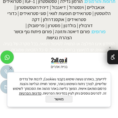
תרופות והורמונים:
הורמון גדילה
|
טסטוסטרון
|
IGF-1
|
סטרואידים
אנאבוליים
|
וינסטרול
|
דיאנבול
|
דיהידרוטסטוסטרון
|
הלוטסטין
|
סטרואידים תופעות לוואי
|
סוגי סטרואידים
|
כדורי
סטרואידים
|
אוקסנדרולון
|
דקה
דורבולין
|
בולדנון
|
מסטרון
|
פרימובולן
|
פורומים:
פורום דיאטה ותזונה
|
פורום פיתוח גוף וכושר
הצהרת נגישות
המידע אינו המלצה או התוויה לטיפול רפואי. בכל מקרה של בעיה
✕
רפואית יש להיוועץ ברופא המטפל. © כל הזכויות שמורות.
בניית אתרים
לידיעתך, באתרנו נעשה שימוש בקבצי Cookies, לרבות של צדדים
שלישיים, לצורך ניתוח השימוש באתר, שיפור חוויית הגלישה והצגת
פרסום מותאם אישית. המשך גלישה באתר מהווה את הסכמתך לשימוש
זה. לפרטים נוספים ניתן לעיין במדיניות הפרטיות.
מדיניות הפרטיות
מאשר