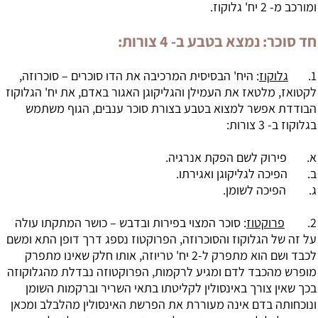
ומורכב מ- 2 יח' גלוקוז.
חד סוכר: נמצא בטבע ב- 4 צורות:
1.
גלוקוז
: היח' הבסיסית המרכיבה את הדו סוכרים – סוכרוזה,
לקטואז, מלטאז את העמילן והגליקוגן האגור באדם, את יח' הגלוקוז
הבודדת אפשר למצוא בטבע בצורת סוכר ענבים, הגוף משתמש
בגלוקוז ב- 3 צורות:
א. פירוק לשם הפקת אנרגיה.
ב. הפיכה לגליקוגן ואגירתו.
ג. הפיכה לשומן.
2.
פרוקטוז
: סוכר המצוי בפירות ובדבש – כושר המתקתו עולה
על זה של הגלוקוז והסוכרוזה, הפרוקטוז נספג דרך דופן התא ומשם
לכבד ושם הוא מתפרק ל-2 יח' טריוזה, אותו חלק שאינו מתפרק
מופרש מהכבד לדם ומגיע לרקמות, הפרוקטוזה נבדלת מהגלוקוזה
בכך שאין צורך באינסולין לקליטתו בתאי השריר וברקמות השומן
ונוכחותה בדם אינה מעוררת את הפרשת האינסולין מהלבלב ומכאן