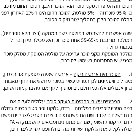
הסוכרוזה המופקת מקני סוכר הוא הסוכר הלבן, הסוכר החום מורכב
מ- 95% סוכרוזה ו- 5% מולסה, הסוכר החום הינו השלב האחרון לפני
קבלת הסוכר הלבן בתהליך יצור וזיקוק הסוכר.
ישנה אפשרות להשתמש במולסה לשם המתקה (רצוי הלא גופרתית),
המולסה מורכבת מ-55-65 אחוז סוכר וכן היא מכילה סידן וברזל
בכמות גדולה.
מולסה המופקת מקני סוכר עדיפה על מולסה המופקת מסלק סוכר
מפני שיש החסרונות בשימוש לסוכרוז.
1.
הסוכר הינו אנרגיה ריקה
– אנרגיה שאינה מספקת אבות מזון,
מינרלים וויטמינים לכן תפריט עשיר בסוכר מרושש את הגוף מאבות
מזון אנבולים אלה כמו חלבונים ומוסיף לגוף אנרגיה ברקמות השומן.
2.
תפריטים עשירי פחמימות בעיקר סוכר
, עלולים לעלות את
רמת הטריגליצרידים בפלזמה – בדם, גלוקוז ופרוקטוז בכמות גדולה
בדם נשלחים לכבד ושם הם משתתפים ביצירת ה
טריגליצרידים
ומשם
לדם ולרקמות השומן, שם הם מתנוונים ומביאים להשמנה, ה- FA
יכולה לקלוט את הגלוקוז ישירות מהדם ולהופכו לטריגליצרידים,