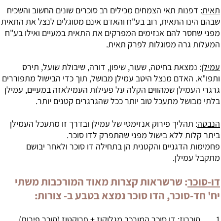
תאית
: דפנות תאי הצמחים מכילים רב סוכרים שונים החשוב והשכיח
שבהם הינו התאית, רוב בע"ח והאדם אינם מסוגלים לנצל את התאית
מפני שחסר להם אנזימים המפרקים את התאית במעיים ואילו בע"ח
המעלות גרה מסוגלות לפרק תאית.
עמילן
: נמצאת בחיטה, שעור, שיפון, דורה, שיבולת שועל, תירס
ותפו"א. האדם מנצל היטב עמילן מבושל, תוך כדי הבישול מתפוררים
גרגרי העמילן שמהווים הקלה על פעילות העמילאזה במעיים, עמילן
בלתי מבושל מתעכל טוב יותר ככל שהגרגרים קטנים יותר.
הנבטה
: תהליך פירוק אנזימטי של עמילן ובדרך זו מתעכל העמילן
ביתר קלות ללא בישול מפני שהתפרק לדו סוכר.
פחמימות הדגניים והקטנית הן בתחילה דו סוכר ולאחר יבושם
מתקבל עמילן.
דו-סוכר
: שרשראות קצרות מאוד המורכבות משתי
יח' חד-סוכר, הדו סוכר נמצא בטבע ב- צורות:
1.
סוכרוז
: דו סוכר המורכב מגלוקוז + פרוקטוז (סוכר פירות),