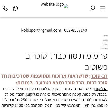
kobisport@gmail.com
|
052-8567140
דיאטה
ותזונה
בשיטת
Diet2All:
פחמימות מורכבות וסוכרים
המדע
שמאחורי
הגוף
פשוטים
המושלם.
רב-סוכר
: שרשראות ארוכות ומסועפות שמרכיבות חד
סוכר רבות. הרב סוכר נמצא בטבע ב-
3 צורות
:
הגליקוגן
: מאגר אנרגיה הזמין בגוף, הגלוקוז בבע"ח נמצא בשרירים
ובכבד, רק כמות קטנה מה
פחמימות
נאגרת כגליקוגן, הכבד מסוגל
לאגור עד 100 גר' ואילו השרירים מסוגלים לאגור כ-250 גר' ובסה"כ
כ- 350 גר', השווי האנרגטי של כמויות אלו מסתכם בכ- 1400 קלוריות