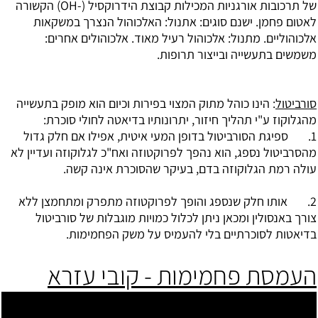
של תרכובות אורגניות המכילות קבוצת הידרוקסיל (-OH) הקשורה
לאטום פחמן. ישנם סוגים: אתנול: האלכוהול הנצרך במשקאות
אלכוהוליים. מתנול: אלכוהול רעיל מאוד. אלכוהולים אחרים:
משמשים בתעשייה ובייצור תרופות.
סורביטול
: הינו כוהל מתוק המצוי בפירות וכיום הוא מופק בתעשייה
מהגלוקוז ע"י תהליך חיזור, יתרונותיו בדיאטה לחולי סוכרת:
1. ספיגת הסורביטול בדופן המעי איטית, אפילו אם חלק גדול
מהסרביטול נספג, הוא נהפך לפרוקטוזה ואח"כ לגלוקוזה ועדיין לא
עולה רמת הגלוקוזה בדם, בעיקר שהסוכרת אינה קשה.
2. אותו חלק שנספג והופך לפרוקטוזה מתפרק ומתחמצן ללא
צורך באנסולין ומכאן ניתן לכלול כמויות מוגבלות של סורביטול
בדיאטות לסוכרתיים בלי להעמיס על משק הפחמימות.
העמסת פחמימות - קובי עזרא