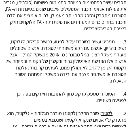
תפריט עשיר בפחמימות במיוחד פחמימות פשוטות (סוכרים), מגביר
את פעילות אנזימי הכבד המפעילים שלבים שונים בסינתזת ה- FA,
הסוכרוז מתפרק ונספג מהר יותר מעמילן, לכן הוא מציף את הדם
והכבד בחד סוכרים המעודדים את סינתזת ה- FA הלוקחים חלק
ביצירת הטריגליצרידים.
3.
תפריט עשיר בסוכרוז
עלול לפגוע בכושר סבילות לגלוקוז,
נשים בהריון, אנשים עם רקע משפחתי לסוכרת, אנשים שסובלים
מעודף משקל רציני בגיל מבוגר ( מ- 20% ממשקל הגוף) – אצל
אנשים אלו הפרשת האינסולין גבוה ובקשרן של רקמות ובמיוחד של
רקמות השומן להגיב לאינסולין פגום, לעיתים קרובות נעלמת
הסוכרת או משתפר מצבה עם ירידה במשקל והפחתת הסוכר
הנאכלת.
4. הסוכרוז מספק קרקע מזון להתרבות
חיידקים
בפה וכך
לפגיעה בשיניים.
2.
לקטוז
: סוכר החלב (
לקוטז
) מורכב מגלוקוז + גלקטוז, הוא
מתפרק ע"י אנזים שנקרא לקטאז ושנמצא במעיים
לאנשים רבים ישנו חסר באנזים זה או שהוא בכמות נמוכה – אי