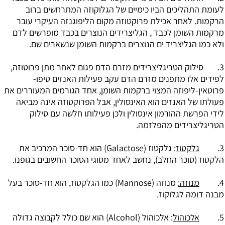
לעומת התהליכים הביו כימיים של הגלוקוזה המתרחשים ברוב
הרקמות. לאחר אכילת פרוקטוזה מקום הליפוגנזה העיקרי עובר
מרקמות השומן לכבד , הגליצרידים הנוצרים בכבד מופרשים לדם
ולא כמו הגליצריד ים הנוצרים ברקמות השומן שנשארים שם.
3. סילוק הטריגליצרידים מזרם הדם פגום לאחר מתן פרוטוזה,
לפידים אלו מתפנים מזרם הדם עקב פעילות האנזים טיפו-
פרוטאין-ליפוזה המצוי ברקמות השומן, אחד הגורמים המעוררים את
פעולתו של האנזים הוא האינסולין, אבל הפרוקטוזה אינה מביאה
לידי הפרשת ההורמון אינסולין ולכן פעילותו חלשה עם סילוק
הטריגליצרידים מהפלזמה.
3.
גלקטוז
: גלקטוז (Galactose) הוא חד-סוכר המרכיב את
הלקטוז (סוכר החלב), נחשב לאחד מסוגי הסוכר החשובים בגופנו.
4.
מנוזה:
מנוזה (Mannose) כמו הגלקטוז, הוא חד-סוכר בעל
מבנה דומה לגלוקוז.
5.
אלכוהול
: אלכוהול (Alcohol) הוא שם כולל לקבוצה גדולה