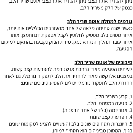
ניתן להגדיר את המצב: ניתן להגדיר את המצב: אוטם שריר הלב,
כנמק של חלק משריר הלב.
גורמים למחלת
אוטם שריר הלב
כאשר ישנה סתימה מלאה של אחד מהעורקים הכליליים אות יותר,
איזור מסוים בלב מפסיק לחלוטין לקבל אספקת דם וחמצן. אותו
איזור עובר תהליך הנקרא נמק. מידת הנזק נקבעת בהתאןם למיקום
הפגיעה.
סיבוכים של
אוטם שריר הלב
לעיתים הפגיעה מאוד נרחבת או שגורמת להפרעות קצב קשות.
במצבים אלו קשה מאוד להחזיר את הלב לתפקוד נורמלי. גם לאחר
החזרת הלב לתפקוד נורמלי יכולים להופיע סיבוכים שונים:
1. קרע בשריר הלב.
2. פגיעה במסתמי הלב.
3. אנוריזמה (בלד של אחד הדפנות).
4. הפרעות קצב שונות
5. היווצרות תסחיפים שונים בלב (העשויים להגיע למקומות שונים
בגוף, המסוכן מביניהים הוא תסחיף למוח).