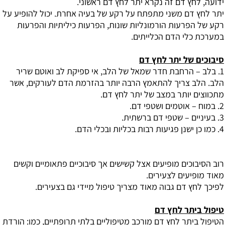
ידועה, לחץ דם זה נקרא יתר לחץ דם ראשוני.
יתר לחץ דם משני מתפתח על רקע של בעיה אחרת. יכול להופיע על
רקע של הפרעות הורמונליות שונות, הפרעות כיליתיות והפרעות
במערכת כלי הדם הכלייתים.
סיבוכים של יתר לחץ דם
1. בלב – הרחבת חדר שמאל של הלב, אי ספיקת לב ואוטם שריר
הלב. הלב צריך להתאמץ הרבה יותר בהזרמת הדם לעורקים, אשר
מתכווצים יותר במצב של יתר לחץ דם.
2. במוח – אוטמים ושטפי דם.
3. בעיניים – שטפי דם ברשתית.
4. כמו כן ישנן פגיעות רבות בכליות ובכלי הדם.
רוב הסיבוכים מופיעים אצל קשישים אך סיבוכיים פתאומיים וקשים
מאוד מופיעים לצעירים.
לפיכך לחץ דם גבוה מאוד מצריך טיפול מיידי גם בצעירים.
טיפול ביתר לחץ דם
הטיפול ביתר לחץ דם מורכב מטיפוליים בלתי תרופתיים, כמו: הורדת