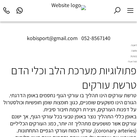
kobisport@gmail.com
|
052-8567140
דיאטה
ותזונה
בשיטת
Diet2All:
פתולוגיות מערכת הלב וכלי הדם
המדע
שמאחורי
הגוף
טרשת עורקים
המושלם.
טרשת עורקים
הינו תהליך בו עורקי הגוף נחסמים באופן הדרגתי.
הגורם הינו משקעים שומניים, כגון: חומצות שומן חופשיות וכולסטרול
על דפנות העורקים, ויצירת רקמת חיבור סיבית.
באופן כללי התהליך נוצר באופן טבעי בכל עורקי הגוף, אך ישנם
עורקים אשר מושפעים מתהליך זה יותר, כמו: העורקים הכליליים
(coronary arteries), עורקי המוח ועורקי הגפיים התחתונות.