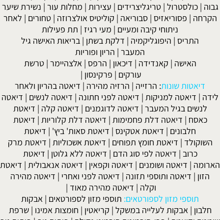
גבוה
|
כולסטרול
|
טריגליצרידים
|
עצירות
|
מחלות עור
|
נשירת שיער
הקרחה
|
פסוריאזיס
|
סבוריאה
|
קוליטיס אולצרוזה
|
טחורים
|
לאחר
ניתוחי קיבה ומעיים
| מעי רגיז |
תת פעילות
התריס
|
היפוגליקמיה
|
דלקת בשתן
|
בריאות האישה גיל
המעבר
|
הריון ופוריות
האישה
|
קאנדידה
|
דיכאון
|
הרפס
|
אלצהיימר
|
טרשת
עורקים
|
פרקינסון
|
דיאטות שונות
:
הרזייה
|
הרזיה מהירה
|
דיאטה בהריון ולאחר
לידה
|
דיאטה למניקות
|
דיאטה לפני חתונה
|
דיאטה לנשים
|
דיאטה
לנשים בגיל המעבר
|
דיאטה לדוגמנים
|
דיאטה קלה
|
דיאטת
כאסח
|
דיאטה דלת פחמימות
|
דיאטה דלת קלוריות
|
דיאטת
חלבונים
|
דיאטת אטקינס
|
דיאטת סאות' ביץ'
|
דיאטת
השוקולד
|
דיאטת חומץ תפוחים
|
דיאטת אשכוליות
|
דיאטת מרק
כרוב
|
דיאטה לפי סוג הדם
|
דיאטה ללא גלוטן
|
דיאטת
הארומה
|
דיאטה ושומנים
|
דיאטה וקפאין
|
דיאטה אנאבולית
|
דיאטת
הזון
|
דיאטה ותוספי תזונה
|
דיאטה לפני ואחרי
|
דיאטה מהירה
וקלה
|
דיאטה מהירה מאוד
|
תוספי מזון לספורטאים:
תוספי מזון לספורטאים
|
אבקות
חלבון
|
אבקות לעלייה במשקל
|
קריאטין
|
חומצות אמינו
|
שרפת