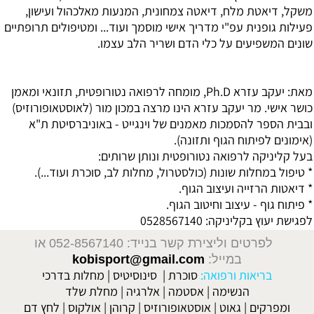
משקל, דיאטת מלח, דיאטה צמחונית, המנעות מאלכהול ועישון,
פעילות גופנית עפ"י מדריך אישי מוסמך ועוד... ומטיפולים תרופתיים
שונים המשפיעים על כלי הדם ושריר הלב עצמו.
מאת: יעקב עזרא Ph.D, מומחה לרפואה נטורופטית, תזונאי ומאמן
כושר אישי. מר יעקב עזרא הינו מרצה במכון מור (לאוסטאופורוזיס)
ובבית הספר להסמכות מאמנים של וינגייט - באוניברסיטת ת"א
(אימונים לפיתוח הגוף ותזונה).
בעל קליניקה לרפואה נטורופטית ונותן שרותים:
* טיפול במחלות שונות (כולסטרול, מחלות לב, סוכרת ועוד...).
* דיאטות הרזייה ועיצוב הגוף.
* פיתוח גוף - עיצוב וחיטוב הגוף.
לפגישת יעוץ בקליניקה: 0528567140
לפרטים וליצירת קשר בנייד: 052-8567140
או
במייל:
kobisport@gmail.com
בריאות ורפואה:
סוכרת
|
סינוסיטיס
|
מחלות בדרכי
הנשימה
|
אסטמה
|
אלרגיה
|
מחלת שלד
ומפרקים
|
גאוט
|
אוסטאופורוזיס
|
קרוהן
|
אולקוס
|
לחץ דם