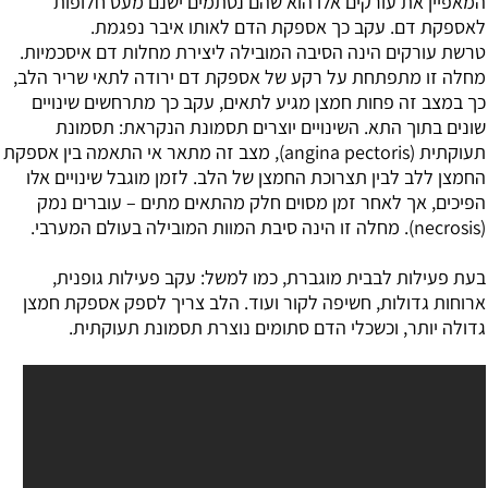
המאפיין את עורקים אלו הוא שהם נסתמים ישנם מעט חלופות
לאספקת דם. עקב כך אספקת הדם לאותו איבר נפגמת.
טרשת עורקים הינה הסיבה המובילה ליצירת מחלות דם איסכמיות.
מחלה זו מתפתחת על רקע של אספקת דם ירודה לתאי שריר הלב,
כך במצב זה פחות חמצן מגיע לתאים, עקב כך מתרחשים שינויים
שונים בתוך התא. השינויים יוצרים תסמונת הנקראת: תסמונת
תעוקתית (angina pectoris), מצב זה מתאר אי התאמה בין אספקת
החמצן ללב לבין תצרוכת החמצן של הלב. לזמן מוגבל שינויים אלו
הפיכים, אך לאחר זמן מסוים חלק מהתאים מתים – עוברים נמק
(necrosis). מחלה זו הינה סיבת המוות המובילה בעולם המערבי.
בעת פעילות לבבית מוגברת, כמו למשל: עקב פעילות גופנית,
ארוחות גדולות, חשיפה לקור ועוד. הלב צריך לספק אספקת חמצן
גדולה יותר, וכשכלי הדם סתומים נוצרת תסמונת תעוקתית.