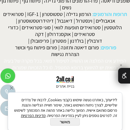
שומנים ודיאטה
|
פרו-הורמונים הורמוני גדילה
|
פיתוח גוף
|
פיתוח גוף
נשים
|
תרופות והורמונים:
הורמון גדילה
|
טסטוסטרון
|
IGF-1
|
סטרואידים
אנאבוליים
|
וינסטרול
|
דיאנבול
|
דיהידרוטסטוסטרון
|
הלוטסטין
|
סטרואידים תופעות לוואי
|
סוגי סטרואידים
|
כדורי
סטרואידים
|
אוקסנדרולון
|
דקה
דורבולין
|
בולדנון
|
מסטרון
|
פרימובולן
|
פורומים:
פורום דיאטה ותזונה
|
פורום פיתוח גוף וכושר
הצהרת נגישות
המידע אינו המלצה או התוויה לטיפול רפואי. בכל מקרה של בעיה
✕
רפואית יש להיוועץ ברופא המטפל. © כל הזכויות שמורות.
בניית אתרים
לידיעתך, באתרנו נעשה שימוש בקבצי Cookies, לרבות של צדדים
שלישיים, לצורך ניתוח השימוש באתר, שיפור חוויית הגלישה והצגת
פרסום מותאם אישית. המשך גלישה באתר מהווה את הסכמתך לשימוש
זה. לפרטים נוספים ניתן לעיין במדיניות הפרטיות.
מדיניות הפרטיות
מאשר