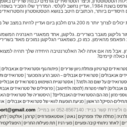
ות: איך להגדיל את רמות הטסטוסטרון שלך, כך שאתה יכ
בעניין זה. המדריך המחתרתי אשר פורסים אודות הסטרואידים, שהודפס בשנת 1984, ועדיי
יים ביותר, הכתובים היטב בנושא הטסטוסטרון והסטרואידים.
ליקוגן מוגבר בשרירים. גליקוגן, אחד ממאגרי האנרגיה המשמש
מהאימון. כמו כן, כשמאגרי הגליקוגן נמוכים מאוד בשרירים, ה
בל מה אם אתה לא? האלטרנטיבה היחידה שלך תהיה למצוא תוס
ה קיימים?
ים קורטיזון ומחלת ניוון שרירים
|
פיתוח גוף וסטרואידים אנאבולים
|
תו
נאבולים
|
סטרואידים אנבולים – הטוב הרע והמכוער
|
סטרואידים ותופעו
ידים על שום מה ולמה?
|
אסטרטגיית השימוש בסטרואידים אנבוליים ותר
ולים) לשתי מטרות (למסה ולחיטוב)
|
פרופילים של סטרואידים אנבוליים