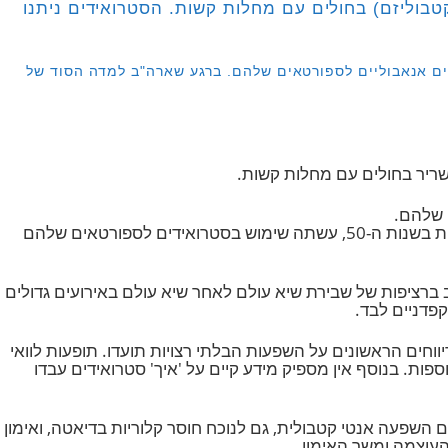
 1930 על מנת למנוע את ניוון השרירים (קטבוליזם) בחולים עם מחלות קשות. הסטרואידים ניתנו
ם אנאבוליים לספורטאים שלהם. ברגע שארה"ב למדה הסוד של
להם.
בשנות ה-40, רופאים נאצים ספקו סטרואידים אנבולים לחייליהם במאמץ להפוך אותם ליותר אגרסיביים. בעקבות זאת, ברית המועצות בשנות ה-50, עשתה שימוש בסטרואידים לספורטאים שלהם
ים לספורטאים שלהם, הם התחילו לעשות את אותו הדבר בשנות ה-50. אבל בהתחשב ברציפות של שבירת שיא עולם לאחר שיא עולם באירועים גדולים
ניים לבד.
ם בקירוב, לעומת זאת, אף אחד לא טרח לתעד את תופעות הלוואי של שימוש בסטרואידים. ואז, בשנות ה-60, הדיווחים הראשונים על השפעות הבלתי רצויות תועדו. תופעות לוואי
ות. בנוסף אין מספיק מידע קיים על 'איך' סטרואידים עבדו