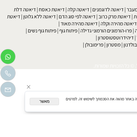
לים
|
סטרואידים אנבולים, שומנים בדם ומחלות לב וכלי
 הספר:
סטרואידים-כל מה שרצית לדעת? ולא העזת לשאול!
kob
 גבוה
|
כולסטרול
|
טריגליצרידים
|
עצירות
|
מחלות עור
|
נשירת שיער
לקת בשתן
|
בריאות האישה גיל המעבר
|
הריון ופוריות
בר
|
דיאטה לדוגמנים
|
דיאטה קלה
|
דיאטת כאסח
|
דיאטה דלת
דיאטת מרק כרוב
|
דיאטה לפי סוג הדם
|
דיאטה ללא גלוטן
|
דיאטת
טה מהירה וקלה
|
דיאטה מהירה מאוד
|
רו-הורמונים הורמוני גדילה
|
פיתוח גוף
|
פיתוח גוף נשים
|
יהידרוטסטוסטרון
|
דנון
|
מסטרון
|
פרימובולן
|
כל הזכויות שמורות.