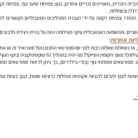
זכרית, מאפיינים זכריים אחרים, כגון: צמיחת שיער גוף, צמיחת זקן,
ובשחלות.
רז צמיחת רקמה על-ידי הגברת התהליכים המטבוליים הקשורים לסינתז
ההשפעה האנאבולית עיקר פעילותה הינה על בניית ויצירת חלבונים, כגון
אחרות
:
נשאלות שאלות רבות לפני שהספורטאי החכם נוטל סטרואיד זה או אחר.
? משך תקופת הסייקל? מה יהיה בתהליך הדטוקסיפיקציה (ניקוי הגוף)?
אים ומפתחי-גוף (בודי-בילדרים), כך ניתן לראות ספורטאים מפתחי
 ולגרום לבעיות אקוטיות ומחלות כרוניות שונות, כגון: בעיות עור (א