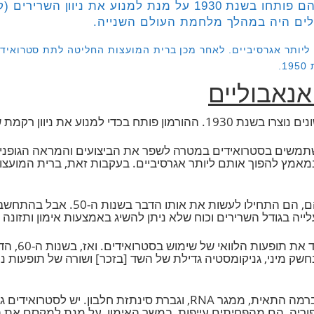
סטרואידים שמשו במשך שנים לטיפול בהפרעות רפואיות. הם פותחו בשנת
 היה במהלך מלחמת העולם השנייה.
ותר אגרסיביים. לאחר מכן ברית המועצות החליטה לתת סטרואידי
בוליים
חולים עם מחלות קשות.
ם בסטרואידים במטרה לשפר את הביצועים והמראה הגופני ש
ברגע שארה"ב גילתה שברה"מ נתנה סטרואיד
גודל השרירים וכוח שלא ניתן להשיג באמצעות אימון ותזונה קפד
במשך שלושה עשורי
מיני, גניקומסטיה גדילת של השד [בזכר] ושורה של תופעות נוספ