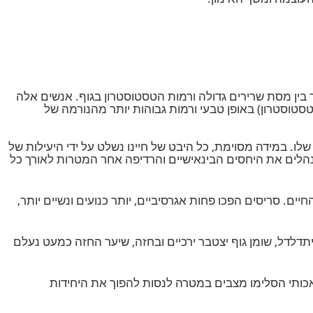
 סינתזת חלבון. יש לסטרואידים גם השפעה אנטי קטבולית, גם לנוכח חוסר קלוריות בדיאטה, ואימון
צמה ומשך האימון.
בין מסת שרירים גדולה ורמות הטסטוסטרון בגוף. אנשים אלה
סטרון) באופן טבעי ורמות גבוהות יותר מהנורמה של
 במידה מסוימת, כל היבט של חיינו נשלט על ידי היעילות של
הלים את היחסים הבינאישיים והרדיפה אחר המטרות לאורך כל
. סריסים הפכו פחות אגרסיביים, יותר כנועים ונשיים יותר,
דלדל, שומן גוף יצטבר ירכיים ובחזה, שיער החזה כמעט נעלם