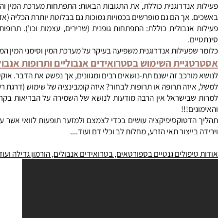
נדרוגנית כוללת, את התגובות הבאות: התפתחות מערכת המין והרבייה ה
אך הם גם מופרשים בכמויות נמוכות גם בבלוטת יותרת הכליה (אדרנל) 
נבולית כוללת: התפתחות גופנית (שרירים, עצמות וכו'). תרופות המז
.
ילות אנדרוגנית משפיעה בעיקר על מערכת המין וסימני המין המשניים. ו
יית השימוש בסטרואידים אנבוליים ותרופות אנבוליות 
רכב זה ישנם תת-נושאים רבים ומגוונים, אך נפשט את הדבר. אוקי, אז 
זה תרופה או תרופות לבחור? איזה קומבינציה של שימוש (דרגת רעילות)
ישראל אין הרבה מודעות לנושא של השמירה על הבריאות בקרב ספורט
!!!
טוקסיפיקציה עושים בכדי לצמצם ולמזער תופעות לוואי אשר עשויות לצוץ
יצור תאי הזרע, מחלות לב וכלי דם ועוד....
ולים גנטיים בספורטאים, בטרואידים אנבולים, הורמון גדילה ועוד...