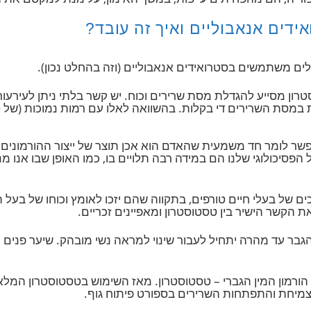
באמצעות קשירה לקולטנים אנדרוגנים ברמה התאית, ממגר RNA, וגברת
ה, הם מהפחיתים עייפות, במשך האימון, על מנת למקסם את העו
 אנאבוליים ואיך זה עובד?
שתמשים בסטרואידים אנאבוליים (וזה בהחלט נכון).
ן מסייע להגדלת מסת שרירים וכוח. יש קשר בלתי ניתן לעירעור 
ת השרירים די בקלות. בהשוואה לאלו עם רמות נמוכות (של טסטו
ומר חד משמעית שהאדם הוא אכן תוצר של ייצור ההורמונים שלו.
ולוגי שלנו הם במידה רבה תלויים בו, כמו האופן שבו אנו מנ
עלי חיים טורפים, בתקווה שהם יזכו לאומץ וכוחו של בעל החיים
ר עד מהרה יתחיל לעבור שינוי למראה נשי מובהק. שיער פנים ית