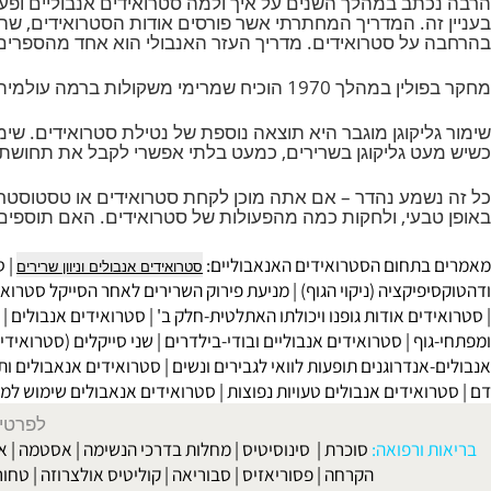
ופכת להיות: איך לבנות שריר מבלי לקחת סטרואידים?
או לפח
 וטסטוסטרון
על סטרואידים. מדריך העזר האנבולי הוא אחד מהספרים היסוד
עולמית יכולים לצרוך יותר מ 200 גרם חלבון ביום ועדיין להיות במצב של מאזן חנקן שלילי.
ליקוגן מוגבר היא תוצאה נוספת של נטילת סטרואידים. שימור ג
ט גליקוגן בשרירים, כמעט בלתי אפשרי לקבל את תחושת הפאמפ 
שמע נהדר – אם אתה מוכן לקחת סטרואידים או טסטוסטרון. א
בעי, ולחקות כמה מהפעולות של סטרואידים. האם תוספים כאל
תחום הסטרואידים האנאבוליים:
|
סטרואיד
סטרואידים אנבולים וניוון שרירים
יקציה (ניקוי הגוף)
|
מניעת פירוק השרירים לאחר הסייקל סטרואידים א
ים אודות גופנו ויכולתו האתלטית
-חלק ב' |
סטרואידים אנבולים
|
סטרוא
וף
|
סטרואידים אנבוליים ובודי-בילדרים
|
שני סייקלים (סטרואידים אנב