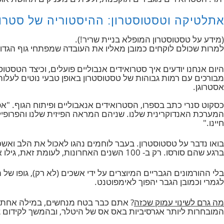
י לשפר את החוזק, גודל וביצועים.
רואידים עובדים?
טרואידים מגבירים תוקפנות, ולעיתים מעניקים תחושת אופורי
קה וטסטוסטרון: ההיסטוריה של סטרואידים
 טסטוסטרון המופלא בניית שריר!).
כולם לוקחים כמובן מאליו את העובדה שמפתחי גוף הגדולים מ
נו יודעים איך סטרואידים אנבוליים פועלים, וכיצד הטסטוסטרו
 עם רמות גבוהות של טסטוסטרון באופן טבעי נוטים לעלות במס
.
נרי כתב בספרו, הסטרואידים אנאבוליים ופיתוח הגוף. "אפשר ל
האנדוקרינית שלנו. שניהם המראה הפיזית שלנו והפרופיל הפסיכ
ר על טסטוסטרון. בעבר לוחמים נהגו לאכול את הלב ואשכים של ב
חרונות, לעומת זאת, גילו את הקשר הישיר בין טסטוסטרון ומאפיינים זכריים.
מונים הגבריים המיוצרים על ידי אשכים (לא רק), גופו של הגב