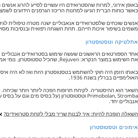
מובן הגבר יהפוך לאימפוטנט.
לשינוי עמוק שכזה
? אתם כבר בטח מנחשים, במילה אחת הורמון
ת ליותר אגרסיביות באס אס של היטלר, ובהמשך לקידום צמיח
רוני, למרות שהסטרואידם היו עשויים לסייע להרוג אנשים רבים
גיעו למחנות הריכוז הגרמנים הידועים לשמצה בשנת 1944 ובשנת 1945, הניצולים הרעבים וכחושים טופלו בסטרואידים אנבוליים כדי לסייע לשקם את בריאותם
וכחים שלסטרואידים אנאבוליים ישנה מטרה טיפולית לגיטימית 
שיפור איכות חייהם. תחת השגחה רפואית ובנסיבות מסוימות, ה
ה וטסטוסטרון
טרון. נומי אמר שהוא "נדהם מהשפעתו של Rejuven על הגוף. באמצעות Rejuven ניתן להתאמן באופן הרבה יותר אינטנסיבי."
מן היה חוקי להשתמש בטסטוסטרון היות ואז לא היה איסור השימו
ם בברלין בשנת 1936.
Primobolan, Stromba וטסטוסטרון (על בסיס מים וגם 
 יחד.