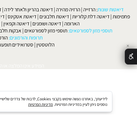
נדרוגנים תופעות לוואי לגבירים ונשים
|
סטרואידים אנאבולים ותוספי מ
אידים אנבולים טעויות נפוצות
|
סטרואידים אנאבולים שימוש למתחילים
לפרטים וליצירת ק
 ורפואה:
סוכרת
|
סינוסיטיס
|
מחלות בדרכי הנשימה
|
אסטמה
|
אלרגיה
הקרחה
|
פסוריאזיס
|
סבוריאה
|
קוליטיס אולצרוזה
|
טחורים
|
לא
האיש
אטות שונות
:
הרזייה
|
הרזיה מהירה
|
דיאטה בהריון ולאחר לידה
|
דיאטה 
מות
|
דיאטה דלת קלוריות
|
דיאטת חלבונים
|
דיאטת אטקינס
|
דיאטת סא
הארומה
|
דיאטה ושומנים
|
דיאטה וקפאין
|
דיאטה
תוספי מזון לספורטאים:
תוספי מזון לספורטאים
|
אבקות חלבון
|
אבק
תרופות והורמונים:
הורמון גדי
הלוטסטין
|
סטרואידים תופעות לוואי
המידע אינו המלצה או התוויה 