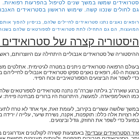
 בסטרואידים אנבוליים
לים שנכוו קשה. שימוש הראשון בסטרואידים האנבולים
נאצים נתנו סטרואידים לחיילים שלהם, בניסיון להפוך אותם לי
 הם גם התחילו לתת סטרואידים לספורטאים שלהם בשנות 1950.
וריה קצרה של סטרואידים אנא
טרואידים אנבוליים היתחילה עם היווצרותם, ראשונים נוצרו בשנת 1930. ההורמון פותח בכדי למנוע את ניוון רקמת שריר ב
רפואה סטרואידים ניתנים במטרה לגיטימית. אתלטים משתמשי
 את הביצועים הספורטאיביים וכוח הפיזי.
ימפיאדה. למעשה, היתרונות היו ברורים מבחינה פיזית: עלייה ב
ת אלה כללו: תוקפנות, אקנה, נשירת שיער, עלייה / ירידה בחשק 