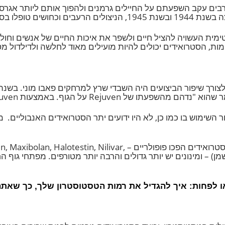
 המין הגברי – טסטוסטרון. מאז השימוש בטסטוסטרון המלאכו
ת והתפתחות השרירים בספורט פיתוח גוף.
 עקב השפעתם על החיילים גרמנים ולהפוך אותם ליותר אגרסיביי
 הפיזית.
העשויה להציל חיים ולשפר את איכות החיים של אנשים וחולים 
סטרואידים יכולים להיות מועילים מאוד לחלשה ולדילדול מסת
ש בו כמו כן, לא היו ידועים יתר הסטרואידים האנבוליים.
מספר
השאר הוא ההיסטוריה. לקיחת תרופות הפכה ליותר ויותר שכיחה. סטרואידים הפ
על בסיס שמן) – ומינונים יש יותר גדולים והרבה יותר מטורפים. מפתחי