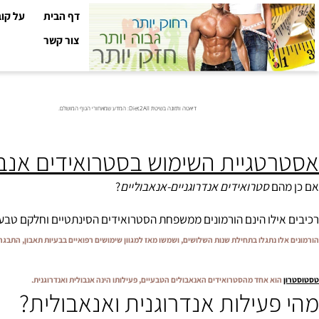
דף הבית
על קובי עזר
צור קשר
דיאטה ותזונה בשיטת Diet2All: המדע שמאחורי הגוף המושלם.
טגיית השימוש בסטרואידים אנבוליים
הם
סטרואידים אנדרוגניים-אנאבוליים
?
ילו הינם הורמונים ממשפחת הסטרואידים הסינתטיים וחלקם טבעיים. הורמ
 נתגלו בתחילת שנות השלושים, ושמשו מאז למגוון שימושים רפואיים בבעיות תאבון, התבגרות מינית 
וא אחד מהסטרואידים האנאבולים הטבעיים, פעילותו הינה אנבולית ואנדרוגנית.
פעילות אנדרוגנית ואנאבולית?