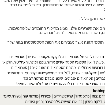
ול לבנות יותר שריר מבלי להזדקק לסטרואידים?
הרבה נכתב במהלך השנים על איך ולמה סטרואידים אנבוליים ופעילות הטסטוסטרון, וכיצד הסטרואידים גורמים לבנות שרירים באופן הרבה יותר קל מאשר בלעדם. דן Duchaine היה חלוץ של ממש
ן נחשב לקלסי. המדריך שלו הסביר בשפה פשוטה כיצד ומדוע אודות הטסטוסטרון. ביל פיליפס גם כתב
ים את השרירים שלנו, מגיע מחילוף החומרים של פחמימות.
שרירים נראים מאוד "רזים" וכחושים.
פי תזונה אשר מגבירים את רמות הטסטוסטרון בגוף שלך
פעות לוואי של סטרואידים גלוקוקורטיקוסטרואידים
|
סטרואידים
ת לוואי
|
השפעת הסטרואידים אודות גופנו ויכולתו האתלטית
חלק א'
ופות אנבוליות
|
מה הם הסטרואידים האנבוליים?
|
סטרואידים
|
סייקל-סטרואידים, PCT ודטוקסיפיקציה=ניקוי הגוף
|
סטרואידים