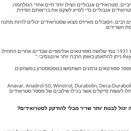
תי הסלימו מצבים במטרה לנסות להפוך את היחידות
ם. סטרואידים אנבוליים הצילו יותר חיים אחרי המלחמה.
רבים. הסובלים מאיידס מצאו שסטרואידים יכולים להיות מתנה
 השרירים.
אחד הספורטאים הראשונים שעשה שימוש בסטרואידים אנבוליים לצורך שיפור הביצועים היה השבדי שרץ למרחקים פאבו מוני. בשנת 1931 נומי שלושה ספורטאים אולימפיים שבדיים אחרים התחילו
 ספורטאים גרמנים השתמשו בטסטוסטרון במשחקים
כו פופולריים – Anavar, Anadrol-50, Winstrol, Durabolin, Deca-Durabolin, Maxibolan, Halotestin, Nilivar,
 גוף החלו לעשות סייקלים אשר בכילו שילובים של מספר סטרואידים