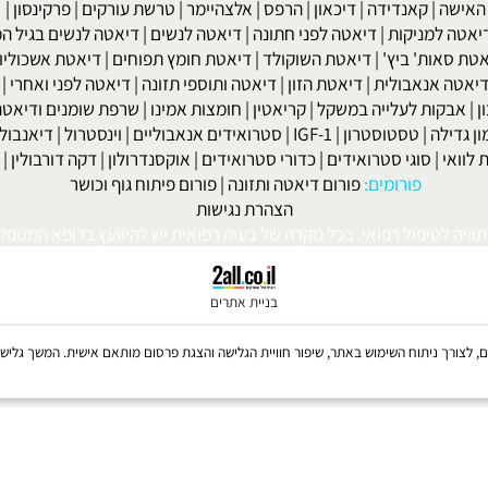
זון
|
מה הם הסטרואידים האנבוליים?
|
היסטוריה של סטרואידים האנבו
-הסייקל הראשון
|
מניעת תופעות לוואי של סטרואידים אנבולים
| אודות
שר בנייד: 052-8567140
או במייל:
isport@gmail.com
|
מחלת שלד ומפרקים
|
גאוט
|
אוסטאופורוזיס
|
קרוהן
|
אולקוס
|
לחץ דם
חר ניתוחי קיבה ומעיים
| מעי רגיז |
תת פעילות התריס
|
היפוגליקמיה
|
ד
ה
|
קאנדידה
|
דיכאון
|
הרפס
|
אלצהיימר
|
טרשת עורקים
|
פרקינסון
|
למניקות
|
דיאטה לפני חתונה
|
דיאטה לנשים
|
דיאטה לנשים בגיל המע
ות' ביץ'
|
דיאטת השוקולד
|
דיאטת חומץ תפוחים
|
דיאטת אשכוליות
|
 אנאבולית
|
דיאטת הזון
|
דיאטה ותוספי תזונה
|
דיאטה לפני ואחרי
|
דיא
ות לעלייה במשקל
|
קריאטין
|
חומצות אמינו
|
שרפת שומנים ודיאטה
|
פ
לה
|
טסטוסטרון
|
IGF-1
|
סטרואידים אנאבוליים
|
וינסטרול
|
דיאנבול
|
ד
|
סוגי סטרואידים
|
כדורי סטרואידים
|
אוקסנדרולון
|
דקה דורבולין
|
בול
פורומים:
פורום דיאטה ותזונה
|
פורום פיתוח גוף וכושר
הצהרת נגישות
לטיפול רפואי. בכל מקרה של בעיה רפואית יש להיוועץ ברופא המטפל. © 
בניית אתרים