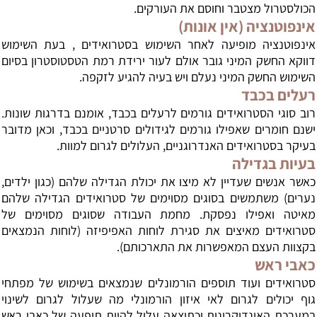
הכולסטרול מצטבר וחוסם את העורקים.
אינפוטנציה (אין אונות)
אינפוטנציה מופיעה לאחר השימוש בסטרואידים , בעת השימוש
דווקא החשק המיני גובר אולם לעור ירידת רמת הטסטוסטרון בסיום
השימוש החשק המיני נעלם ויש בעיה להגיע לזקפה.
רעלים בכבד
רוב סוגי הסטרואידים גורמים לרעלים בכבד, אומנם בדרגות שונות.
ישנם חומרים שאפילו גורמים לגידולים סרטניים בכבד, וכאן מדובר
בעיקר בסטרואידים האנדרוגניים, העלולים לגרום למוות.
בעיות בגדילה
כאשר אנשים שעדיין לא מיצו את יכולת הגדילה שלהם (כגון ילדים,
נערים) משתמשים בסוגים מסוימים של סטרואידים הגדילה שלהם
מאיטה ואפילו נפסקת. מחמת העבודה שסוגים מסוימים של
סטרואידים מאיצים את סגירת לוחות האפיפיזה (לוחות הנמצאים
בקצוות העצם המאפשרות את התארכותם).
כאבי ראש
סטרואידים ועוד תוספים הורמונלים שנמצאים בשימוש של מפתחי
גוף יכולים לגרום לאי איזון הורמונלי מה שעלול לגרום לשינוי
במערכת האינדוקרינית וכתוצאה עלול להיות תופעה של כאבי ראש