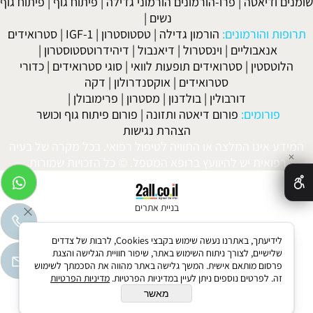
שומנים ודיאטה
|
פרו-הורמונים הורמוני גדילה
|
פיתוח גוף
|
פיתוח גוף
נשים
|
תרופות והורמונים:
הורמון גדילה
|
טסטוסטרון
|
IGF-1
|
סטרואידים
אנאבוליים
|
וינסטרול
|
דיאנבול
|
דיהידרוטסטוסטרון
|
הלוטסטין
|
סטרואידים תופעות לוואי
|
סוגי סטרואידים
|
כדורי
סטרואידים
|
אוקסנדרולון
|
דקה
דורבולין
|
בולדנון
|
מסטרון
|
פרימובולן
|
פורומים:
פורום דיאטה ותזונה
|
פורום פיתוח גוף וכושר
הצהרת נגישות
המידע אינו המלצה או התוויה לטיפול רפואי. בכל מקרה של בעיה
✕
רפואית יש להיוועץ ברופא המטפל. © כל הזכויות שמורות.
בניית אתרים
לידיעתך, באתרנו נעשה שימוש בקבצי Cookies, לרבות של צדדים
שלישיים, לצורך ניתוח השימוש באתר, שיפור חוויית הגלישה והצגת
פרסום מותאם אישית. המשך גלישה באתר מהווה את הסכמתך לשימוש
זה. לפרטים נוספים ניתן לעיין במדיניות הפרטיות.
מדיניות הפרטיות
מאשר