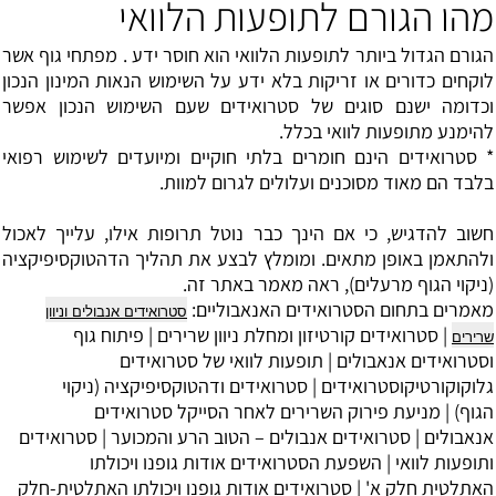
מהו הגורם לתופעות הלוואי
הגורם הגדול ביותר לתופעות הלוואי הוא חוסר ידע . מפתחי גוף אשר
לוקחים כדורים או זריקות בלא ידע על השימוש הנאות המינון הנכון
וכדומה ישנם סוגים של סטרואידים שעם השימוש הנכון אפשר
להימנע מתופעות לוואי בכלל.
* סטרואידים הינם חומרים בלתי חוקיים ומיועדים לשימוש רפואי
בלבד הם מאוד מסוכנים ועלולים לגרום למוות.
חשוב להדגיש, כי אם הינך כבר נוטל תרופות אילו, עלייך לאכול
ולהתאמן באופן מתאים. ומומלץ לבצע את תהליך ה
דהטוקסיפיקציה
(ניקוי הגוף מרעלים), ראה מאמר באתר זה.
מאמרים בתחום הסטרואידים האנאבוליים:
סטרואידים אנבולים וניוון
|
סטרואידים קורטיזון ומחלת ניוון שרירים
|
פיתוח גוף
שרירים
וסטרואידים אנאבולים
|
תופעות לוואי של סטרואידים
גלוקוקורטיקוסטרואידים
|
סטרואידים ודהטוקסיפיקציה (ניקוי
הגוף)
|
מניעת פירוק השרירים לאחר הסייקל סטרואידים
אנאבולים
|
סטרואידים אנבולים – הטוב הרע והמכוער
|
סטרואידים
ותופעות לוואי
|
השפעת הסטרואידים אודות גופנו ויכולתו
האתלטית
חלק א' |
סטרואידים אודות גופנו ויכולתו האתלטית
-חלק