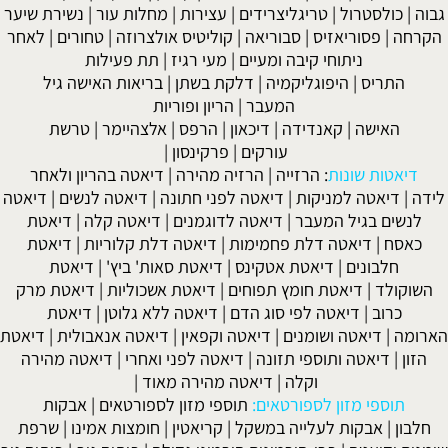
גבוה
|
כולסטרול
|
טריגליצרידים
|
עצירות
|
מחלות עור
|
נשירת שיער
הקרחה
|
פסוריאזיס
|
סבוריאה
|
קוליטיס אולצרוזה
|
טחורים
|
לאחר
ניתוחי קיבה ומעיים
| מעי רגיז |
תת פעילות
התריס
|
היפוגליקמיה
|
דלקת בשתן
|
בריאות האישה גיל
המעבר
|
הריון ופוריות
האישה
|
קאנדידה
|
דיכאון
|
הרפס
|
אלצהיימר
|
טרשת
עורקים
|
פרקינסון
|
דיאטות שונות
:
הרזייה
|
הרזיה מהירה
|
דיאטה בהריון ולאחר
לידה
|
דיאטה למניקות
|
דיאטה לפני חתונה
|
דיאטה לנשים
|
דיאטה
לנשים בגיל המעבר
|
דיאטה לדוגמנים
|
דיאטה קלה
|
דיאטת
כאסח
|
דיאטה דלת פחמימות
|
דיאטה דלת קלוריות
|
דיאטת
חלבונים
|
דיאטת אטקינס
|
דיאטת סאות' ביץ'
|
דיאטת
השוקולד
|
דיאטת חומץ תפוחים
|
דיאטת אשכוליות
|
דיאטת מרק
כרוב
|
דיאטה לפי סוג הדם
|
דיאטה ללא גלוטן
|
דיאטת
הארומה
|
דיאטה ושומנים
|
דיאטה וקפאין
|
דיאטה אנאבולית
|
דיאטת
הזון
|
דיאטה ותוספי תזונה
|
דיאטה לפני ואחרי
|
דיאטה מהירה
וקלה
|
דיאטה מהירה מאוד
|
תוספי מזון לספורטאים:
תוספי מזון לספורטאים
|
אבקות
חלבון
|
אבקות לעלייה במשקל
|
קריאטין
|
חומצות אמינו
|
שרפת