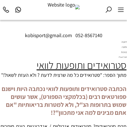
kobisport@gmail.com
|
052-8567140
דיאטה
ותזונה
בשיטת
Diet2All:
סטרואידים ותופעות לוואי
המדע
שמאחורי
הגוף
מתוך הספר: "
סטרואידים כל מה שרצית לדעת ? ולא העזת לשאול!
"
המושלם.
הכתבה סטרואידים ותופעות לוואי נכתבה היות וישנם
ספורטאים רבים (בכלמקצי הספורט), אשר עושים
שמוש בתרופות הנ"ל, ולא למטרות בריאותיות "אם
אתם מבינים למה אני מתכוון"?!
מהם סטרואידים?
סטרואידים אנבוליים
/ אנדרוגניים הינם חומרים