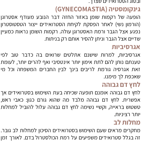
ובסוג הסטרואידים שצרך.
גינקומסטיה (GYNECOMASTIA)
הופעה של רקמות שומן באזור החזה דבר הנובע מעודף אסטרוגן
(הורמון נשי) לאחר הפסקת לקיחת הסטרואידים ייצור הטסטוסטרון
נפגע אצל הגבר ורמת האסטרוגן עולה. רקמות השומן נראות כמעיין
שדיים אצל הגבר וניתן להסיר אותם רק בניתוח.
אגרסיביות
אגרסיביות, למרות שישנם אתלטים שרואים בה כדבר טוב לפי
טענתם נותן להם לתת אימון יותר אינטסיבי ואף להרים יותר, לעומת
זאת אגרסיה גורמת לריבים בינך לבין החברים המשפחה וכל מי
שאכפת לך מימנו.
לחץ דם גבוהה
לחץ דם גבוהה אומנם תופעה שכיחה בעת השימוש בסטרואידים אך
אפשרית. לחץ דם גבוהה מלבד מה שהוא גורם כגון: כאבי ראש,
טשטוש בראייה, וקשיי נשימה לחץ דם גבוהה עלול להוביל למחלות
יותר רציניות.
מחלות לב
מחקרים מראים שעם השימוש בסטרואידים הסיכון למחלות לב גובר.
זה בגלל סטרואידים משפיעים על רמת הכולסטרול בדם. לאורך זמן