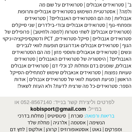
ב' |
סטרואידים אנבולים
|
סטרואידים על שום מה
ולמה?
|
אסטרטגיית השימוש בסטרואידים אנבוליים ותרופות
אנבוליות
|
מה הם הסטרואידים האנבוליים?
|
סטרואידים
ומפתחי-גוף
|
סטרואידים אנבוליים ובודי-בילדרים
|
שני סייקלים
(סטרואידים אנבולים) לשתי מטרות (למסה ולחיטוב)
|
פרופילים של
סטרואידים אנבוליים
|
סייקל-סטרואידים, PCT ודטוקסיפיקציה=ניקוי
הגוף
|
סטרואידים אנבולים-אנדרוגנים תופעות לוואי לגבירים
ונשים
|
סטרואידים אנאבולים ותוספי מזון
|
מה הם הסטרואידים
האנבוליים?
|
היסטוריה של סטרואידים האנבולים
|
סטרואידים
אנבולים, שומנים בדם ומחלות לב וכלי דם
|
סטרואידים אנבולים
טעויות נפוצות
|
סטרואידים אנאבולים שימוש למתחילים-הסייקל
הראשון
|
מניעת תופעות לוואי של סטרואידים אנבולים
| אודות
הספר:
סטרואידים-כל מה שרצית לדעת? ולא העזת לשאול!
לפרטים וליצירת קשר בנייד: 052-8567140
או
במייל:
kobisport@gmail.com
בריאות ורפואה:
סוכרת
|
סינוסיטיס
|
מחלות בדרכי
הנשימה
|
אסטמה
|
אלרגיה
|
מחלת שלד
ומפרקים
|
גאוט
|
אוסטאופורוזיס
|
קרוהן
|
אולקוס
|
לחץ דם