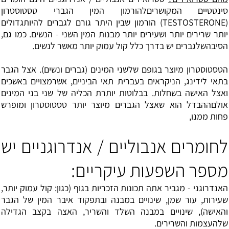
סינטטיים המקושריםלהורמון המין הגברי טסטוסטרון
(TESTOSTERONE) הורמון שבין היתר גורם לגברים להיותגדולים
יותר שרירים יותר ושעירים יותר מבנות המין השני - הנשים. כמו גם,
הסיבהשלגברים יש בדרך כלל קול עמוק יותר מאשר לנשים.
הטסטוסטרון מיוצר בגופם שלשני המינים (גברים ונשים). אצל הגבר
בתאי לידינג, הניקראים בעברית תאי הביניים, אשרמצויים באשכים
ואצל האישה בשחלות. בבלוטות יותרת הכליה של שני בני המינים
אולםההבדל הוא שאצל הגברים מיוצר יותר טסטוסטרון ומופרש
פחות ממנו,
לחומרים אנבוליים / אנדרוגניים יש
מספר השפעות עיקריים:
האנדרוגני - מגביר אתה תכונות הזכריות בגוף (כגון: קול עמוק יותר,
שעירות, עור שמן, שינויים במבנה ובתפקוד איבר המין של הגבר
והאישה), שינויים במבנה השלד והשריר, האצה בקצב הגדילה
שלהעצמות והשרירים.