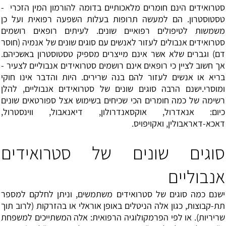
סטרואידים הינם חומרים מלאכותיים בדומה להורמון המין הזכרי -
טסטוסטרון. הם למעשה תרופות בעלות השפעה רפואית ועל כן
משמשות לטיפולים רפואיים שונים. לעיתים רופאים רושמים
סטרואידים אנבולים לעזור לאנשים עם סוגים שונים של אנמיה (חוסר
דם) וגברים שלא אשר אינם מייצרים מספיק טסטוסטרון באשכיהם.
אך חשוב לציין כי רופאים אינם רושמים סטרואידים אנבוליים לצעיר -
בריא או אנשים לעזור להם בנה שרירים. היות והדבר אינו חוקי
ומוסרי.ישנם הרבה סוגים שונים של סטרואידים אנבוליים, להלן
רשימה של כמה חומרים הכי שכיחים בשימוש אצל ספורטאים שונים
כיום: אנאדרול, אוקסאנדרולון, דיאנאבול, ווינסטרול,
דאכא-דאראבולין, ואקויפויס.
סוגים שונים של סטרואידים
אנבוליים
ישנם כמה סוגים של סטרואידים משתמשים, וניתן לחלקם למספר
תת-קבוצות, כגון אלה הניטלים באופן אוראלי או בהזרקות (לרוב תוך
שריריות). או לפי הפרמקולוגיה הרפואית: אלה המשתייכים למשפחת